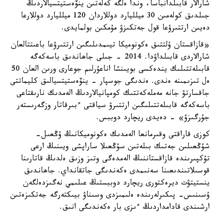
شارالار قابىلدانباسا، وندا ەلگە كەلەتىن ينۆەستيتسيالاردىڭ
جىلدىق كولەمىن 30 ميلليارد دوللاردان 120 ميلليارد دوللارعا
دەيىن ارتتىرۋعا قول جەتكىزۋ مۇمكىن بولمايدى.
«قازاقستان ۇلتتىق ەكونوميكا تيىمدىلىگىن ارتتىرۋعا باعىتتالعان
شارالاردى قابىلداۋدا. 2014 - جىلى جاھاندىق باسەكەگە
قابىلەتتىلىك يندەكسى بويىنشا اناعۇرلىم جوعارى ورىن العان 50
ەل تىزىمىنە ەندى. ەندىگى جوسپار - ينۆەستيتسيالىق كليماتتى
جاقسارتۋ جانە مەملەكەتتىك كومپانيالاردىڭ الەمدىك نارىقتاعى
باسەكەگە قابىلەتتىلىگىن ارتتىرۋ سياقتى ءبىرقاتار وزگەرىستەر
جۇرگىزۋ» - دەيدى ريچارد دوببس.
كوزى قاراقتى وقىرمانعا الەمدىك ەكونوميكانىڭ ۇڭعىل-
شۇڭعىلىن جەتىك بىلەتىن سۇڭعىلا ساراپشى ويىنىڭ ارعى
تۇكپىرىندە قازاقستاننىڭ الەمدەگى وتىز وزىق ەلدىڭ قاتارىنا
قوسىلاتىندىعىنا سەنىمدى ەكەندىگى جاتقانداي. جاھاندىق
ينستيتۋت ديرەكتورى ريچارد دوببستىڭ عىلىمي نەگىزدەلگەن
ۇسىنىس- پىكىرلەرىندە ەلىمىزدى وسىناۋ بيىكتەرگە جەتكىزەتىن
ارشىندى قادامداردىڭ ءىزى بار ەكەندىگى انىق.