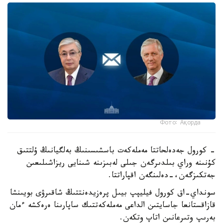
Фото: Ақорда
- كورول جەدەلحاتتا مەملەكەت باسشىسىنىڭ بەلگيانىڭ ۇلتتىق
كۇنىنە وراي بىلدىرگەن جىلى لەبىزىنە شىنايى ريزاشىلىعىن
جەتكىزگەن،-دەلىنگەن اقپاراتتا.
سونداي-اق كورول فيليپپ بيىل پرەزيدەنتتىڭ شاقىرۋى بويىنشا
قازاقستانعا جاسايتىن الداعى مەملەكەتتىك ساپارىنا ەرەكشە ءمان
بەرىپ وتىرعانىن اتاپ وتكەن.