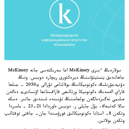
سولاردىڭ ءبىرى McKinsey اعا سەرىكتەسى جانە McKinsey
جاھاندىق ينستيتۋتىنىڭ ديرەكتورى ريچارد دوببس. ونىڭ
دۇنيەجۇزىلىك ەكونوميكانىڭ بولاشاعى تۋرالى «2050 - جىلعا
قاراي الەمدىك ەكونوميكا ورتالىعى قازاقستانعا اۋىسادى» دەگەن
عىلىمي نەگىزدەلگەن بولجامىنىڭ تۇبىندە شىندىق جاتىر. ەسكە
سالا كەتسەك، بۇل جايلى ر. دوببس ەلوردادا 21-23 - مامىردا
وتكەن 8- استانا ەكونوميكالىق فورۋمىندا جان- جاقتى توقتالىپ
وتكەن بولاتىن.