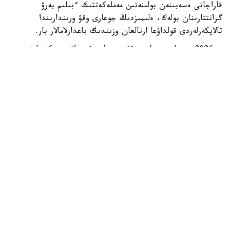
قاراجاتى ەسەبىنەن بولىنەتىن مەملەكەتتىك ءبىلىم بەرۋ
گرانتتارىنان بولەك، ەلىمىزدىڭ جوعارى وقۋ ورىندارىندا
تالاپكەرلەردى قولداۋعا ارنالعان وزىندىك باعدارلامالار بار.
- 2026 -جىلى جوعارى وقۋ ورىندارى ۇسىناتىن رەكتورلىق،
ۋنيۆەرسيتەتتىك جانە ىشكى ءبىلىم بەرۋ گرانتتارىنىڭ جالپى
سانى ەكى مىڭنان اسادى. گرانتتاردى بەرۋ تالاپتارىن ءار
ۋنيۆەرسيتەت دەربەس بەلگىلەيدى. ىرىكتەۋ كەزىندە ۇلتتىق
ءبىرىڭعاي تەستىلەۋ ناتيجەلەرى، اكادەميالىق جەتىستىكتەر،
«التىن بەلگى» يەگەرى بولۋى، وليمپيادالار مەن عىلىمي،
شىعارماشىلىق جانە سپورتتىق جارىستارداعى ناتيجەلەر،
سونداي-اق تالاپكەردىڭ الەۋمەتتىك جاعدايى ەسكەرىلەدى، -
دەلىنگەن مينيسترلىك مالىمەتىندە.
ەڭ ءىرى باعدارلامالاردىڭ ءبىرى قوجا احمەت ياساۋي اتىنداعى
حالىقارالىق قازاق-تۇرىك ۋنيۆەرسيتەتىندە جۇزەگە اسىرىلادى.
2026-2027 وقۋ جىلىنا تۇركيا رەسپۋبليكاسى تاراپىنان 500
ءداستۇرلى ءبىلىم بەرۋ كۆوتاسى بولىنگەن. قۇجاتتار 2026-
جىلعى 10-15-تامىز ارالىعىندا قابىلدانادى. كونكۋرسقا