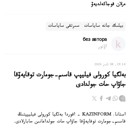
ەرلان قوجاكەلديەۆ
بيلىك جانە ساياسات
سىرتقى ساياسات
без автора
اۆتور
19:14, 08 تامىز 2026
بەلگيا كورولى فيليپپ قاسىم-جومارت توقايەۆقا
جاۋاپ حات جولدادى
استانا. KAZINFORM - اقوردا بەلگيا كورولى فيليپپتىڭ
قاسىم-جومارت توقايەۆقا جاۋاپ حات جولداعانىن حابارلادى.