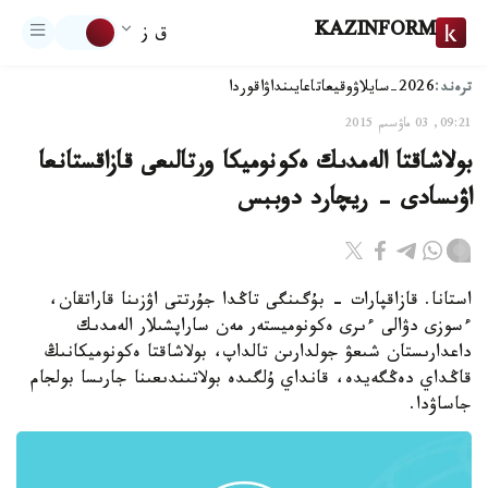
KAZINFORM
ق ز
ترەند:
2026-سايلاۋ
وقيعا
تاعايىنداۋ
اقوردا
09:21, 03 ماۋسىم 2015
بولاشاقتا الەمدىك ەكونوميكا ورتالىعى قازاقستانعا
اۋىسادى - ريچارد دوببس
استانا. قازاقپارات - بۇگىنگى تاڭدا جۇرتتى اۋزىنا قاراتقان،
ءسوزى دۋالى ءىرى ەكونوميستەر مەن ساراپشىلار الەمدىك
داعدارىستان شىعۋ جولدارىن تالداپ، بولاشاقتا ەكونوميكانىڭ
قاڭداي دەڭگەيدە، قانداي ۇلگىدە بولاتىندىعىنا جارىسا بولجام
جاساۋدا.