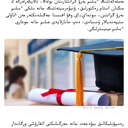
مەملەكەتتىك ءبىلىم بەرۋ گرانتتارىنان بولەك، تالاپكەرلەرگە 2
مىڭنان استام رەكتورلىق، ۋنيۆەرسيتەتتىك جانە ىشكى ءبىلىم
بەرۋ گرانتىن، سونداي-اق وقۋ اقىسىنا جەڭىلدىكتەر مەن اتاۋلى
ستيپەنديالار ۇسىنادى، دەپ حابارلايدى عىلىم جانە جوعارى
ءبىلىم مينيسترلىگى.
Фото: halyq-uni.kz
رەسپۋبليكالىق بيۋدجەت جانە جەرگىلىكتى اتقارۋشى ورگاندار