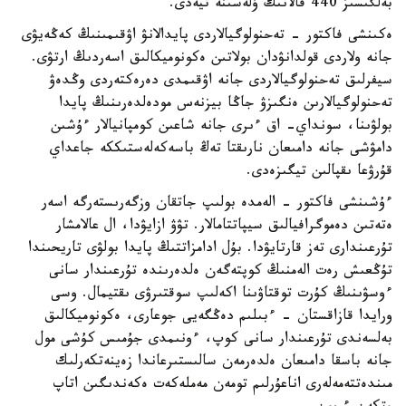
بەلگىسىز 440 قالانىڭ ۇلەسىنە تيەدى.
ەكىنشى فاكتور - تەحنولوگيالاردى پايدالانۋ اۋقىمىنىڭ كەڭەيۋى
جانە ولاردى قولدانۋدان بولاتىن ەكونوميكالىق اسەردىڭ ارتۋى.
سيفرلىق تەحنولوگيالاردى جانە اۋقىمدى دەرەكتەردى وڭدەۋ
تەحنولوگيالارىن ەنگىزۋ جاڭا بيزنەس مودەلدەرىنىڭ پايدا
بولۋىنا، سونداي- اق ءىرى جانە شاعىن كومپانيالار ءۇشىن
دامۋشى جانە دامىعان نارىقتا تەڭ باسەكەلەستىككە جاعداي
قۇرۋعا ىقپالىن تيگىزەدى.
ءۇشىنشى فاكتور - الەمدە بولىپ جاتقان وزگەرىستەرگە اسەر
ەتەتىن دەموگرافيالىق سيپاتتامالار. تۋۋ ازايۋدا، ال عالامشار
تۇرعىندارى تەز قارتايۋدا. بۇل ادامزاتتىڭ پايدا بولۋى تاريحىندا
تۇڭعىش رەت الەمنىڭ كوپتەگەن ەلدەرىندە تۇرعىندار سانى
ءوسۋىنىڭ كۇرت توقتاۋىنا اكەلىپ سوقتىرۋى ىقتيمال. وسى
ورايدا قازاقستان - ءبىلىم دەڭگەيى جوعارى، ەكونوميكالىق
بەلسەندى تۇرعىندار سانى كوپ، ءونىمدى جۇمىس كۇشى مول
جانە باسقا دامىعان ەلدەرمەن سالىستىرعاندا زەينەتكەرلىك
مىندەتتەمەلەرى اناعۇرلىم تومەن مەملەكەت ەكەندىگىن اتاپ