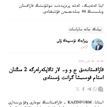
ايتا كەتەيىك، كەشە پرەزيدەنت سولتۇستىك قازاقستان
وبلىسىنىڭ 90 جىلدىعىمەن قۇتتىقتادى.
بيلىك جانە ساياسات
ريزابەك نۇسىپبەك ۇلى
اۆتور
16:38, 08 تامىز 2026
قازاقستاندىق ج و و- لار تالاپكەرلەرگە 2 مىڭنان
استام قوسىمشا گرانت ۇسىنادى
استانا. KAZINFORM - قازاقستاننىڭ جوعارى وقۋ ورىندارى