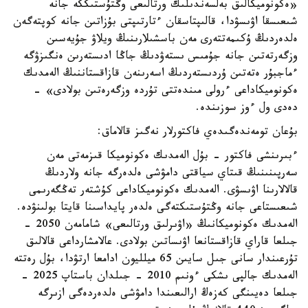
«ەكونوميكالىق بەلسەندىلىك ورتالىعى وڭتۇستىككە جانە
شىعىسقا اۋىسۋدا، قالىپتاسقان ءتارتىپتى بۇزاتىن جانە كوپتەگەن
ەلدەردىڭ ۇكىمەتتەرى مەن باسشىلارىنىڭ ويلاۋ جۇيەسىن
وزگەرتەتىن جانە جۇمىس ىستەۋدىڭ جاڭا ادىستەرىن ەنگىزۋگە
ءماجبۇر ەتەتىن ۇردىستەردىڭ اسەرىنەن قازاقستاننىڭ الەمدىك
ەكونوميكاداعى ءرولى مىندەتتى تۇردە وزگەرەتىن بولادى» -
دەدى ول ءوز سوزىندە.
بۇعان تومەندەگىدەي فاكتورلار نەگىز قالاماق:
ءبىرىنشى فاكتور - بۇل الەمدىك ەكونوميكا قىزمەتى مەن
سەرپىنىنىڭ قىتاي سياقتى دامۋشى ەلدەرگە جانە ولاردىڭ
قالالارىنا اۋىسۋى. الەمدىك ەكونوميكاداعى كۇشتەر تەڭگەرىمى
شىعىستاعى جانە وڭتۇستىكتەگى ەلدەر پايداسىنا قايتا بولىنۋدە.
الەمدىك ەكونوميكانىڭ «اۋىرلىق ورتالىعى» شامامەن 2050 -
جىلعا قاراي قازاقستانعا اۋىساتىن بولادى. عالامشارداعى قالالىق
تۇرعىندار سانى جىل سايىن 65 ميلليون ادامعا ارتۋدا، بۇل رەتتە
الەمدىك جالپى ىشكى ءونىم 2010 - جىلدان باستاپ 2025 -
جىلعا دەيىنگى كەزەڭ ارالىعىندا دامۋشى ەلدەردەگى ازىرگە