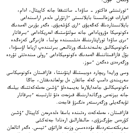
وتكەن ءجون.
ءتورتىنشى فاكتور - ساۋدا- ساتتىققا جانە كاپيتال، ادام،
اقپارات قوزعالىسىنا بايلانىستى ءارتۇرلى ەلدەر اراسىنداعى
بايلانىستاردىڭ كەڭەيۋى ءارى كۇشەيۋى. ەگەر بۇرىن الەمدىك
ەكونوميكا ەۋروپاداعى جانە سولتۇستىك امەريكاداعى ءبىرقاتار
ءىرى ساۋدا توراپتارىنىڭ ەنشىسىندە بولسا، قازىرگى كەزەڭدە
ەكونوميكالىق بەلسەندىلىك ورتالىعى بىرتىندەپ ازياعا اۋىسۋدا،
بۇل قازاقستاننىڭ الەمدىك ەكونوميكاداعى ءرولى مىندەتتى تۇردە
وزگەرەدى دەگەن ءسوز.
وسى ورايدا ريچارد دوببستىڭ ايتۋىنشا، قازاقستان ەكونوميكاسى
سەرپىندى دامىپ كەلە جاتقان ەل بولعاندىقتان، جاڭا
ەكونوميكالىق جاعدايلارعا بەيىمدەلۋ ءۇشىن مەملەكەتتىك بيلىك
جانە بيزنەس ورگاندارىنىڭ قىزمەت ەتۋ تارتىبىنە ءبىرقاتار
تۇبەگەيلى وزگەرىستەر ەنگىزۋ قاجەت.
قازاقستان، مەملەكەت رەتىندە باسقا ەلدەرمەن كاپيتال ءۇشىن
كۇرەس جۇرگىزۋى، حالىقارالىق ارەنادا جەتەكشى
سەرىكتەستەردىڭ مۇددەسىن وزىنە قاراتۋى ءتيىس. ەگەر اتالعان