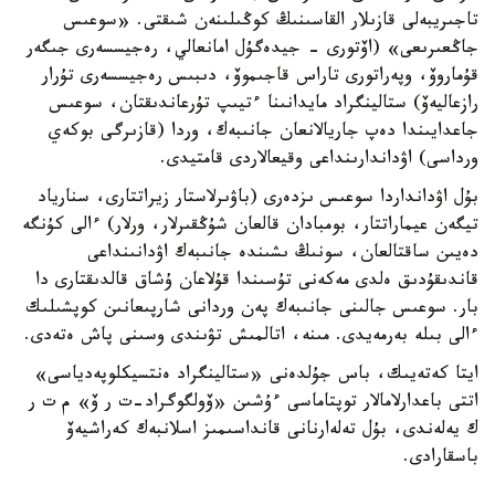
تاجىريبەلى قازىلار القاسىنىڭ كوڭىلىنەن شىقتى. «سوعىس
جاڭعىرىعى» (اۆتورى - جيدەگۇل امانعالي، رەجيسسەرى جىگەر
قۇماروۆ، وپەراتورى تاراس قاجىموۆ، دىبىس رەجيسسەرى تۇرار
رازعاليەۆ) ستالينگراد مايدانىنا ءتيىپ تۇرعاندىقتان، سوعىس
جاعدايىندا دەپ جاريالانعان جانىبەك، وردا (قازىرگى بوكەي
ورداسى) اۋداندارىنداعى وقيعالاردى قامتيدى.
بۇل اۋدانداردا سوعىس ىزدەرى (باۋىرلاستار زيراتتارى، سنارياد
تيگەن عيماراتتار، بومبادان قالعان شۇڭقىرلار، ورلار) ءالى كۇنگە
دەيىن ساقتالعان، سونىڭ ىشىندە جانىبەك اۋدانىنداعى
قاندىقۇدىق ەلدى مەكەنى تۇسىندا قۇلاعان ۇشاق قالدىقتارى دا
بار. سوعىس جالىنى جانىبەك پەن وردانى شارپىعانىن كوپشىلىك
ءالى بىلە بەرمەيدى. مىنە، اتالمىش تۋىندى وسىنى پاش ەتەدى.
ايتا كەتەيىك، باس جۇلدەنى «ستالينگراد ەنتسيكلوپەدياسى»
اتتى باعدارلامالار توپتاماسى ءۇشىن «ۆولگوگراد-ت ر ۆ» م ت ر
ك يەلەندى، بۇل تەلەارنانى قانداسىمىز اسلانبەك كەراشيەۆ
باسقارادى.