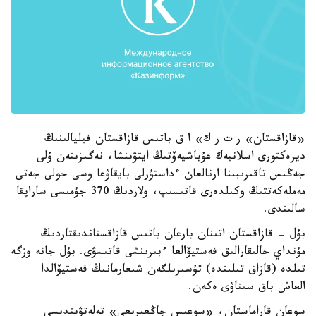
«قازاقستان» ر ت ر ك» ا ق باتىس قازاقستان فيليالىنىڭ
ديرەكتورى اسلانبەك عۇباشيەۆتىڭ ايتۋىنشا، نەگىزىنەن ۇلى
جەڭىس تاقىرىبىنا ارنالعان ءداستۇرلى بايقاۋعا وسى جولى جەتى
مەملەكەتتىڭ وكىلدەرى قاتىسىپ، ولاردىڭ 370 جۇمىسى ساراپقا
سالىندى.
بۇل - قازاقستان اتىنان بارعان باتىس قازاقستاندىقتاردىڭ
مۇنداي حالىقارالىق فەستيۆالعا ءبىرىنشى قاتىسۋى. بۇل جانە وزگە
تىلدە (قازاق تىلىندە) تۇسىرىلگەن شىعارمانىڭ فەستيۆالدا
العاش باق سىناۋى ەكەن.
سوعان قاراماستان، «سوعىس جاڭعىرىعى» تەلەتۋىندىسى