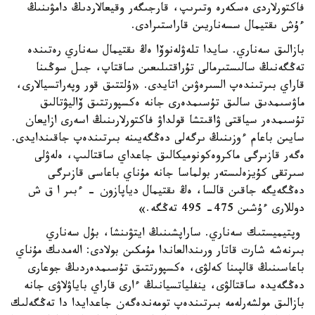
فاكتورلاردى ەسكەرە وتىرىپ، قارجىگەر وقيعالاردىڭ دامۋىنىڭ
ءۇش ىقتيمال سسەناريىن قاراستىرادى.
بازالىق سەناري. سايدا تلەۋلەنوۆا ەڭ ىقتيمال سەناري رەتىندە
تەڭگەنىڭ سالىستىرمالى تۇراقتىلىعىن ساقتاپ، جىل سوڭىنا
قاراي بىرتىندەپ السىرەۋىن اتايدى. «ۇلتتىق قور وپەراتسيالارى،
ماۋسىمدىق سالىق تۇسىمدەرى جانە ەكسپورتتىق ۆاليۋتالىق
تۇسىمدەر سياقتى ۋاقىتشا قولداۋ فاكتورلارىنىڭ اسەرى ازايعان
سايىن باعام ءوزىنىڭ ىرگەلى دەڭگەيىنە بىرتىندەپ جاقىندايدى.
ەگەر قازىرگى ماكروەكونوميكالىق جاعداي ساقتالىپ، ەلەۋلى
سىرتقى كۇيزەلىستەر بولماسا جانە مۇناي باعاسى قازىرگى
دەڭگەيگە جاقىن قالسا، ەڭ ىقتيمال دياپازون - ءبىر ا ق ش
دوللارى ءۇشىن 475- 495 تەڭگە.»
وپتيميستىك سەناري. ساراپشىنىڭ ايتۋىنشا، بۇل سەناري
بىرنەشە شارت قاتار ورىندالعاندا مۇمكىن بولادى: الەمدىك مۇناي
باعاسىنىڭ قالپىنا كەلۋى، ەكسپورتتىق تۇسىمدەردىڭ جوعارى
دەڭگەيدە ساقتالۋى، ينفلياتسيانىڭ ءارى قاراي باياۋلاۋى جانە
بازالىق مولشەرلەمە بىرتىندەپ تومەندەگەن جاعدايدا دا تەڭگەلىك