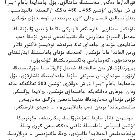
قۇرالدارعا دەگەن سەنىمنىڭ ساقتالۋى. بۇل جاعدايدا باعام ءبىر ا
ق ش دوللارى ءۇشىن 465- 480 تەڭگە ارالىعىندا قالىپتاسىپ،
ينفلياتسيالىق قىسىم ودان ءارى بىرتىندەپ تومەندەۋى مۇمكىن.
تاۋەكەل سەناريى. قارجىگەر قازىرگى تاڭدا ۇلتتىق ۆاليۋتانىڭ
جەدەل السىرەۋ سەناريىن ەڭ ىقتيمالدىعى تومەن نۇسقا دەپ
سانايدى. مۇنداي جاعداي تەك بىرنەشە قولايسىز فاكتور قاتار
ورىن العاندا عانا مۇمكىن: الەمدىك مۇناي باعاسىنىڭ ايتارلىقتاي
تومەندەۋى، گەوساياسي بەلگىسىزدىكتىڭ كۇشەيۋى،
يمپورتتاۋشىلار مەن حالىقتىڭ شەتەل ۆاليۋتاسىنا سۇرانىسىنىڭ
ارتۋى، سونداي-اق سىرتقى ساۋدا جاعدايىنىڭ ناشارلاۋى. بۇل
جاعدايدا باعام ءبىر ا ق ش دوللارى ءۇشىن 500 تەڭگەگە جانە
ودان جوعارى دەڭگەيگە جاقىنداۋى مۇمكىن. «الايدا بۇگىنگى
كۇنى مۇنداي سەناريدىڭ ىقتيمالدىعىن بازالىق سەناريمەن
سالىستىرعاندا تومەن دەپ باعالايمىن»، - دەيدى قارجىگەر.
سونىمەن قاتار سايدا تلەۋلەنوۆانىڭ پىكىرىنشە، ەكونوميكا
ءۇشىن ايىرباس باعامىنىڭ ناقتى دەڭگەيىنەن گورى ونىڭ
بولجامدىلىعى الدەقايدا ماڭىزدى. «ەڭ ماڭىزدىسى - دوللاردىڭ