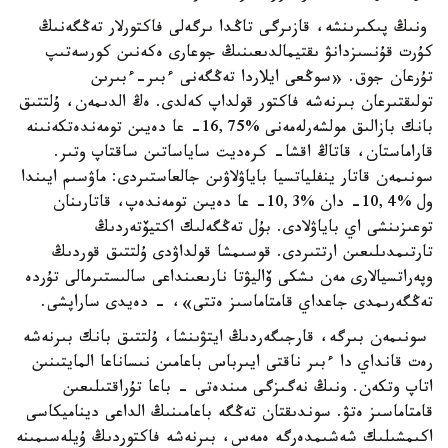
ونىڭ پىكىرىنشە، قازىرگى تاڭدا ىرگەلى فاكتورلار تەڭگەنىڭ
كۇرت قۇنسىزدانۋ ىقتيمالدىعىنىڭ جوعارى ەكەنىن كورسەتىپ
تۇرعان جوق. «سوڭعى ايلاردا تەڭگەنى ءبىر-ءبىرىن
تولىقتىرعان بىرنەشە فاكتور قولداپ كەلدى. ەڭ الدىمەن، ۇلتتىق
بانك بازالىق مولشەرلەمەنى %16,75- عا دەيىن تومەندەتكەنىنە
قاراماستان، قاتاڭ اقشا- كرەديت ساياساتىن ساقتاپ وتىر.
سونىمەن قاتار ينفلياتسيا باياۋلاۋىن جالعاستىردى: ماۋسىم ايىندا
ول %10,4- دان %10,3- عا دەيىن تومەندەپ، قاتارىنان
توعىزىنشى اي باياۋلادى. بۇل تەڭگەلىك اكتيۆتەردىڭ
تارتىمدىلىعىن ارتتىردى. قوسىمشا قولداۋدى ۇلتتىق قوردىڭ
وپەراتسيالارى مەن ىشكى ۆاليۋتا نارىعىنداعى سالىستىرمالى تۇردە
تەڭگەرىمدى جاعداي قامتاماسىز ەتتى»، - دەيدى ساراپشى.
سونىمەن بىرگە، قارجىگەردىڭ ايتۋىنشا، ۇلتتىق بانك بىرنەشە
رەت قانداي دا ءبىر ناقتى ايىرباس باعامىن نىساناعا المايتىنىن
اتاپ وتكەن. ونىڭ نەگىزگى مىندەتى - باعا تۇراقتىلىعىن
قامتاماسىز ەتۋ. سوندىقتان تەڭگە باعامىنىڭ الداعى ديناميكاسى
اكىمشىلىك شەشىمدەرگە ەمەس، بىرنەشە فاكتوردىڭ ۇيلەسىمىنە