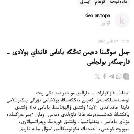
مادەنيەت
قوعام
ايماق
без автора
اۆتور
17:29, 07 تامىز 2026
جىل سوڭىنا دەيىن تەڭگە باعامى قانداي بولادى -
قارجىگەر بولجامى
استانا. قازاقپارات - بازالىق مولشەرلەمە ەكى رەت
تومەندەتىلگەننەن كەيىن تەڭگەنىڭ بولاشاعى تۋرالى پىكىرتالاس
قايتا جانداندى. الايدا ۇلتتىق ۆاليۋتانىڭ باعامى تەك ۇلتتىق
بانكتىڭ شەشىمدەرىنە عانا تاۋەلدى ەمەس. وعان ءبىر مەزگىلدە
مۇناي باعاسى، ينفلياتسيا، ۇلتتىق قوردىڭ وپەراتسيالارى،
يمپورت كولەمى، الەمدىك ەكونوميكالىق احۋال جانە نارىق