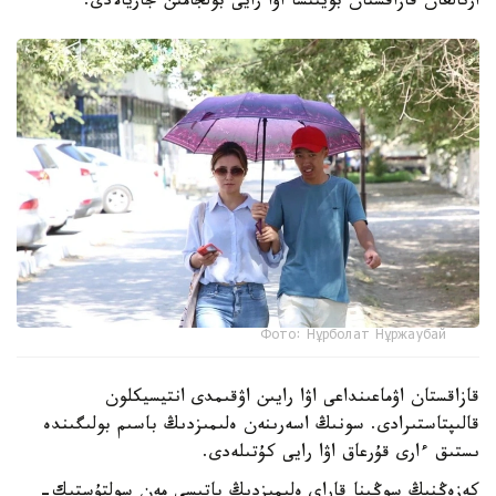
ارنالعان قازاقستان بويىنشا اۋا رايى بولجامىن جاريالادى.
Фото: Нұрболат Нұржаубай
قازاقستان اۋماعىنداعى اۋا رايىن اۋقىمدى انتيسيكلون
قالىپتاستىرادى. سونىڭ اسەرىنەن ەلىمىزدىڭ باسىم بولىگىندە
ىستىق ءارى قۇرعاق اۋا رايى كۇتىلەدى.
كەزەڭنىڭ سوڭىنا قاراي ەلىمىزدىڭ باتىسى مەن سولتۇستىك-