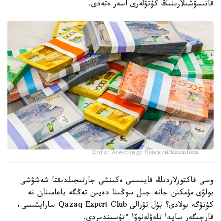
قاتىسۋشىلارىنىڭ كۇتۋلەرى اسەر ەتەدى.
Фото: Александр Павский/Kazinform
وسى فاكتورلاردىڭ قايسىسى ەكىنشى جارتىجىلدىقتا شەشۋشى
بولۋى مۇمكىن جانە جىل سوڭىنا دەيىن تەڭگە باعامىنان نە
كۇتۋگە بولادى؟ بۇل تۋرالى Qazaq Expert Club ساراپشىسى،
قارجىگەر سايدا تلەۋلەنوۆا ءتۇسىندىردى.