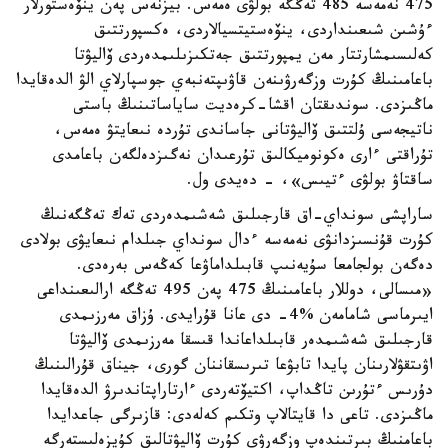
475 نەمەسە 485 تەڭگە بولۋى ەمەس. بيزنەس پەن ينۆەستورلار
ءۇشىن شىعىنداردى، ينۆەستيتسيالاردى، ەكسپورتتىق
كەلىسىمشارتتار مەن يمپورتتىق جەتكىزىلىمدەردى ۆاليۋتا
باعامىنىڭ كۇرت وزگەرۋىنەن قاۋىپتەنبەي جوسپارلاي الۋ الدەقايدا
ماڭىزدى. سوندىقتان اقشا-كرەديت ساياساتىنىڭ باستى
ناتيجەسى ۇلتتىق ۆاليۋتانى جاساندى تۇردە نىعايتۋ ەمەس،
تۇراقتى ءارى ەكونوميكالىق تۇرعىدان نەگىزدەلگەن باعامدى
ساقتاۋ بولۋى ءتيىس»، - دەيدى ول.
ساراپشى سونداي-اق قارجىلىق شەشىمدەردى تەك تەڭگەنىڭ
كۇرت قۇنسىزدانۋى نەمەسە ءدال سونداي جىلدام نىعايۋى بولادى
دەگەن بولجامعا سۇيەنىپ قابىلداماۋعا كەڭەس بەرەدى.
«مىسالى، دوللار باعامىنىڭ 475 پەن 495 تەڭگە ارالىعىنداعى
ايىرماسى شامامەن %4- دى عانا قۇرايدى. ۇزاق مەرزىمدى
قارجىلىق شەشىمدەر قابىلداعاندا قىسقا مەرزىمدى ۆاليۋتا
اۋىتقۋلارىنان پايدا تابۋعا تىرىسقاننان گورى، جيناق قۇرالىنىڭ
دۇرىس ءتۇرىن تاڭداپ، اكتيۆتەردى ءارتاراپتاندىرۋ الدەقايدا
ماڭىزدى. تاعى دا قايتالاپ وتكىم كەلەدى: قازىرگى جاعدايدا
باعامنىڭ بىرتىندەپ وزگەرۋى كۇرت ۆاليۋتالىق كۇيزەلىستەرگە