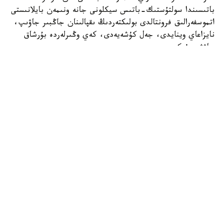
باتىسىندا سولتۇستىك-باتىس سيكلونى جانە ونىمەن بايلانىستى
اتموسفەرالىق فرونتالدى بولىكتەردىڭ ىقپالىنان جاڭبىر جاۋىپ،
نايزاعاي وينايدى، جەل كۇشەيەدى، كەي وڭىرلەردە بۇرشاق
جاۋۋى مۇمكىن.
رەسپۋبليكانىڭ شىعىسىندا كەزەڭنىڭ باسىندا، سونداي-اق
وڭتۇستىك جانە وڭتۇستىك-شىعىستىڭ تاۋلى اۋداندارىندا
بارلىق كۇندەرى وڭتۇستىك سيكلوننىڭ اسەرىنەن جاڭبىر
جاۋىپ، نايزاعاي كۇتىلەدى.
بارلىق ءوڭىر تۇرعىندارىن اپتاپ ىستىقتىڭ كەزەكتى تولقىنى
كۇتىپ تۇر. يران اۋماعىنان كەلەتىن جىلى اۋا ماسسالارىنىڭ
اسەرىنەن ەلىمىزدىڭ سولتۇستىگى مەن شىعىسىندا اۋا
تەمپەراتۋراسى 35- 39 گرادۋسقا دەيىن، وڭتۇستىگىندە 35- 41
گرادۋسقا دەيىن، ال باتىسى مەن ورتالىعىندا 36- 41 گرادۋسقا
دەيىن كوتەرىلىپ، وتە قاتتى ىستىق بولادى.
ايتا كەتەلىك بۇگىن ەلىمىزدىڭ باسىم بولىگىندە اۋا رايى
جاۋىن-شاشىنسىز بولادى.