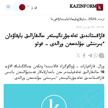
KAZINFORM
ق ز
ترەند:
2026-سايلاۋ
وقيعا
تاعايىنداۋ
اقوردا
07:44, 03 ماۋسىم 2015
قازاقستاندىق تەلەجۋرناليستەر حالىقارالىق بايقاۋدان
ءبىرىنشى جۇلدەمەن ورالدى - فوتو
ورال. قازاقپارات - ۆولگوگراد قالاسىندا وتكەن «ماڭگىلىك الاۋ»
Ⅷ حالىقارالىق تەلەفيلمدەر مەن باعدارلامالار فەستيۆالىنەن باتىس
قازاقستاندىق تەلەجۋرناليستەر ءبىرىنشى جۇلدەمەن ورالدى.