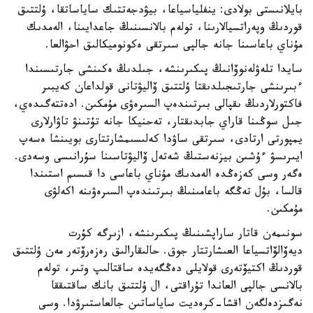
بايلانىستى بولادى: ينفلياسياعا، بيۋدجەتتىك ساياساتقا، ۇلتتىق
قوردىڭ وپەراتسيالارىنا، تولەم بالانسىنىڭ جاعدايىنا، الەمدىك
مۇناي باعاسىنا جانە جالپى سىرتقى ەكونوميكالىق احۋالعا.
سايدا تلەۋلەنوۆانىڭ پىكىرىنشە، جىلدىڭ ەكىنشى جارتىسىندا
ءبىرىنشى جارتىجىلدىقتا ۇلتتىق ۆاليۋتانى قولداعان كەيبىر
فاكتورلاردىڭ ىقپالى بىرتىندەپ السىرەۋى مۇمكىن. ادەتتەگىدەي،
جىل سوڭىنا قاراي جابدىقتار، تەحنيكا جانە تۇتىنۋ تاۋارلارى
يمپورتى ارتادى، سىرتقى ساۋدا كەلىسىمشارتتارى بويىنشا ەسەپ
ايىرىسۋ ءۇشىن بيزنەستىڭ شەتەل ۆاليۋتاسىنا سۇرانىسى وسەدى.
ەگەر وسى كەزەڭدە الەمدىك مۇناي باعاسى دا قىسىم استىندا
قالسا، بۇل تەڭگە باعامىنىڭ بىرتىندەپ السىرەۋىنە اكەلۋى
مۇمكىن.
سونىمەن قاتار ساراپشىنىڭ پىكىرىنشە، ازىرگە كۇرت
ديەۆالۆاتسياعا العىشارتتار جوق. حالىقارالىق رەزەرۆتەر مەن ۇلتتىق
قوردىڭ اكتيۆتەرى قولايلى دەڭگەيدە ساقتالىپ وتىر، تولەم
بالانسى جالپى العاندا تۇراقتى، ال ۇلتتىق بانك ساقتىققا
نەگىزدەلگەن اقشا-كرەديت ساياساتىن جالعاستىرۋدا. وسى