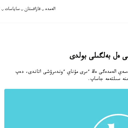
الەمدە
قازاقستان
ساياسات
ت
ى ەل بەلگىلى بولدى
 رەسەي الەمدەگى ەڭ ءىرى مۇناي ءوندىرۋشى اتاندى، دەپ