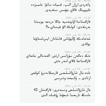
08:00, 06 تامىز 2026
پاتەردى ارزان الىپ، قىمبات ساتۋ: ەلىمىزدە
فليپپينگ قالاي جۇمىس ىستەيدى
13:26, 05 تامىز 2026
قازاقستاندا اۆتونەسيە جاڭا ەرەجە بويىنشا
بەرىلەدى: كولىك الۋ قيىنداي ما؟
09:24, 05 تامىز 2026
شەتەلدىك ۆاليۋتانى قانشادان ايىرباستاۋعا
بولادى
14:56, 04 تامىز 2026
ەتكە دەگەن سۇرانىس ارتتى: الەمدەگى جاعداي
قازاقستانعا قالاي اسەر ەتتى
14:06, 04 تامىز 2026
ەلدە مال شارۋاشىلىعىن قارجىلاندىرۋ كولەمى
ارتادى - ۇكىمەت وتىرىسى
13:24, 04 تامىز 2026
مال شارۋاشىلىعى ونىمدەرى: قازاقستان 42
ەلدىڭ نارىعىنا شىعۋعا رۇقسات الدى