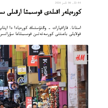
22:44, 06 تامىز 2026
كورەيلەر اقىلدى قوسىمشا ارقىلى ىس
استانا. قازاقپارات - وڭتۇستىك كورەيادا دا اپتا
قولايلى باعىتتى كورسەتەتىن قوسىمشاعا سۇرانىس