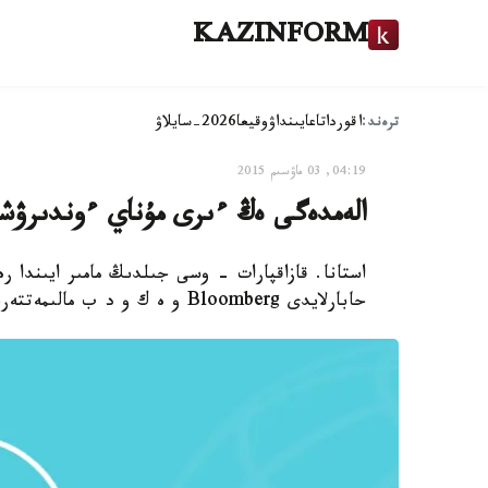
KAZINFORM
ترەند:
اقوردا
تاعايىنداۋ
وقيعا
2026-سايلاۋ
04:19, 03 ماۋسىم 2015
الەمدەگى ەڭ ءىرى مۇناي ءوندىرۋش
استانا. قازاقپارات - وسى جىلدىڭ مامىر ايىندا
حابارلايدى Bloomberg و ە ك و د ب مالىمەتتەرىنە سىلتەمە جاساپ.