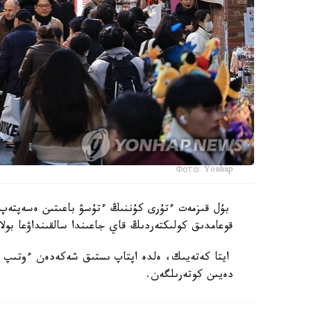
Фото: Yonhap
بۇل قىزمەت ءتۇرى كۇننىڭ ءتۇسۋ باعىتىن ەسەپتەپ،
قوعامدىق كولىكتەردىڭ قاي جاعىندا سالقىنداۋعا بولا
دەيىن كوتەرىلگەن.