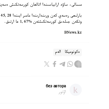
مىسالى، ساۋد ارابياسىندا اتالعان كورسەتكىش ەسەپتىك كەزەڭدە 10,25 ميللي
ب
وتكەن جىلدىق كورسەتكىشتەن %1,67 عا ارتىق.
BNews.kz
ەكونوميكا
الەم
без автора
اۆتور