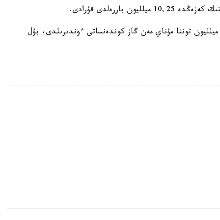
ون باررەلدى قۇرادى.
ارلىعى رەسەي كەن ورىندارىندا مامىر ايىندا 45,28 ميلليون توننا مۇناي مەن گاز كوندەنساتى ءوندىرىلدى، بۇل