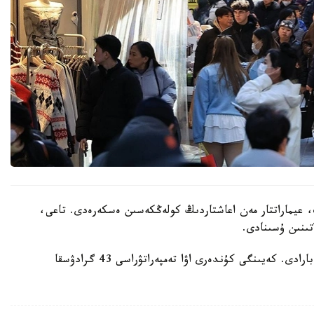
 عيماراتتار مەن اعاشتاردىڭ كولەڭكەسىن ەسكەرەدى. تاعى،
تىنىن ۇسىنادى.
ايتا كەتەيىك، ەلدە اپتاپ ىستىق شەكەدەن ءوتىپ بارادى. كەيىنگى كۇندەرى اۋا تەمپەراتۋراسى 43 گرادۋسقا