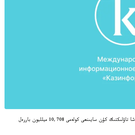
ەسەپتىك كەزەڭدە رەسەيدە مۇناي ءوندىرۋدىڭ ورتاشا تاۋلىكتىك كۇن سايىنعى كولەمى 10,708 ميلليون باررەل