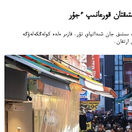
تىقتان قورعانىپ ءجۇر
پ ىستىق جان شىداتپاي تۇر. قازىر ەلدە كولەڭكەلەۋگە
 ارتقان.