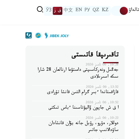
الداۋ
KZ
QZ
РУ
EN
中文
ق ز
ЎЗ
تاقىرىپقا قاتىستى
16:28, 06 تامىز 2026
جەڭىل ونەركاسىپتى دامىتۋعا ارنالعان 28 شارا
ىسكە اسىرىلادى
13:52, 06 تامىز 2026
قازاقستاندا ءبىر گرام التىن قانشا تۇرادى
10:52, 06 تامىز 2026
ا ق ش جاپون ۆاليۋتاسىنا ءباس تىكتى
10:23, 06 تامىز 2026
دوللار، ەۋرو، رۋبل جانە يۋان قانشادان
ساۋدالانىپ جاتىر