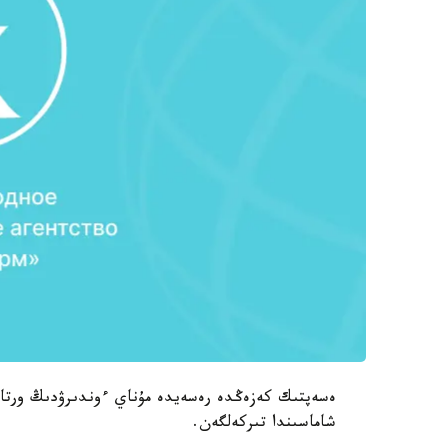
شاماسىندا تىركەلگەن.