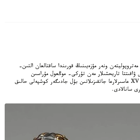
الاسىنداعى مەتروپوليتەن ونەر مۋزەيىنىڭ قورىندا ساقتالعان التىن-
اقىتتا تاريحشىلار مەن تۇركى- موڭعول مۇراسىن
زەرتتەۋشىلەردىڭ نازارىن اۋدارىپ وتىر. XV- XVII عاسىرلارعا جاتقىزىلاتىن بۇل جادىگەر كوشپەلى حالىق
رى سانالادى.