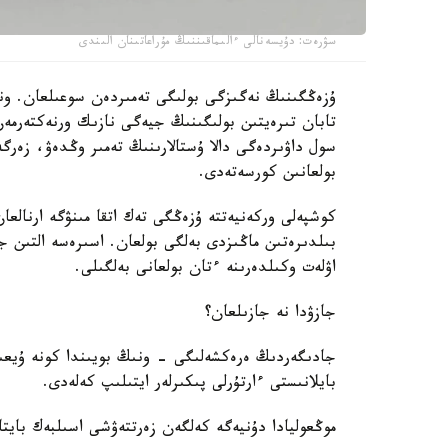
سۋرەت: دۇيسەنالى ءالىماقىننىڭ مۇراعاتىنان الىندى
ۇزەڭگىنىڭ نەگىزگى بولىگى تەمىردەن سوعىلعان. ون
سول داۋىردەگى دالا ۇستالارىنىڭ تەمىر وڭدەۋ، زەر
بولعانىن كورسەتەدى.
كوشپەلى وركەنيەتتە ۇزەڭگى تەك اتقا مىنۋگە ارنالعا
بىلدىرەتىن ماڭىزدى بەلگى بولعان. اسىرەسە التىن ج
اۋلەت وكىلدەرىنە ءتان بولعانى بەلگىلى.
جازۋدا نە جازىلعان؟
جادىگەردىڭ ەرەكشەلىگى - ونىڭ بويىندا كونە ۇيعىر
بايلانىستى ءارتۇرلى پىكىرلەر ايتىلىپ كەلەدى.
موڭعوليادا دۇنيەگە كەلگەن زەرتتەۋشى اسىلبەك بايتا