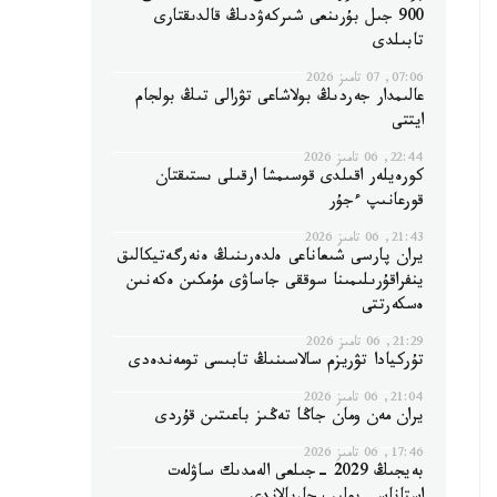
900 جىل بۇرىنعى شىركەۋدىڭ قالدىقتارى
تابىلدى
07:06, 07 تامىز 2026
عالىمدار جەردىڭ بولاشاعى تۋرالى تىڭ بولجام
ايتتى
22:44, 06 تامىز 2026
كورەيلەر اقىلدى قوسىمشا ارقىلى ىستىقتان
قورعانىپ ءجۇر
21:43, 06 تامىز 2026
يران پارسى شىعاناعى ەلدەرىنىڭ ەنەرگەتيكالىق
ينفراقۇرىلىمىنا سوققى جاساۋى مۇمكىن ەكەنىن
ەسكەرتتى
21:29, 06 تامىز 2026
تۇركيادا تۋريزم سالاسىنىڭ تابىسى تومەندەدى
21:04, 06 تامىز 2026
يران مەن ومان جاڭا تەڭىز باعىتىن قۇردى
17:46, 06 تامىز 2026
بەيجىڭ 2029 -جىلعى الەمدىك ساۋلەت