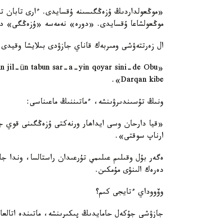
«موڭعولداردىڭ ۇزەڭگىسىنە ۇقسايدى. ءارى تابان ت
موڭعولشاعا ۇقسايدى. «دورە» نەمەسە «ۇزەڭگى» د
ال زەرتتەۋشى ومىربەك قاناي جازۋدى بىلايشا وقيدى:
Darqan kibe».
ونىڭ تۇسىندىرۋىنشە، ءماتىننىڭ ماعىناسى:
«قيا دارحان وسى ايداھار ورنەكتى ۇزەڭگىنى قوي ج
ارناپ سوقتى».
ەگەر بۇل وقىلىم عىلىمي تۇرعىدان راستالسا، وندا ج
دەرەك الىنۋى مۇمكىن.
وۆووداي ءتايجى كىم؟