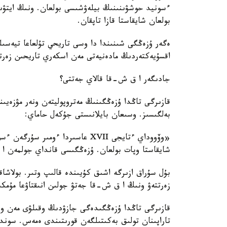
ءسونيد حوشۋىنىنىڭ بيلەۋشىسى بولعان. ونىڭ ايتۋىن
بولعان شايقاستا قازا تاپقان.
اقسۇيەكتەردىڭ مادەنيەتى مەن اسكەري تاريحىن زەرتتە
جادىگەر ا ق ش-قا قالاي جەتتى؟
قازىرگى تاڭدا ۇزەڭگىنىڭ مەتروپوليتەن ونەر مۋزەيى
بەلگىسىز. وسىعان بايلانىستى جۇكەل حاماي:
«وۆووداي ءتايجى XVII عاسىردا ءو
شايقاستا وپات بولعان. ۇزەڭگىسى قانداي جولمەن 
بۇل سۇراق ازىرگە اشىق كۇيىندە قالىپ وتىر. بولاشا
زەرتتەۋ ونىڭ ا ق ش-قا جەتۋ جولىن انىقتاۋعا مۇمكى
قازىرگى تاڭدا ۇزەڭگىدەگى جازۋدىڭ وقىلۋى مەن ونى
تاراپىنان تولىق بەكىتىلگەن قورىتىندى ەمەس. سوند