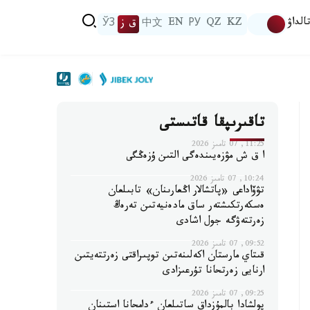
الداۋ
KZ
QZ
РУ
EN
中文
ق ز
ЎЗ
تاقىرىپقا قاتىستى
11:25, 07 تامىز 2026
ا ق ش مۋزەيىندەگى التىن ۇزەڭگى
10:24, 07 تامىز 2026
تۋۆاداعى «پاتشالار اڭعارىنان» تابىلعان
ەسكەرتكىشتەر ساق مادەنيەتىن تەرەڭ
زەرتتەۋگە جول اشادى
09:52, 07 تامىز 2026
قىتاي مارستان اكەلىنەتىن توپىراقتى زەرتتەيتىن
ارنايى زەرتحانا تۇرعىزادى
09:25, 07 تامىز 2026
پولشادا بالمۇزداق ساتىلعان ءدامحانا استىنان