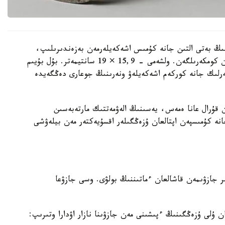
ىڭ بەتى التىن جانە كۇمىس اشەكەيلەرمەن بەزەندىرىلىپ،
تابان تىرەيتىن بولىگىنىڭ جيەگى نازىك ورنەكتەرمەن كومكەرىلگەن. ولشەمى - 15,9 × 19 سانتيمەتر. بۇل بۇيىم
گەرلىك جانە كوركەم اشەكەيلەۋ ونەرىنىڭ جوعارى دەڭگەيدە
ن قۇرال عانا ەمەس، يەسىنىڭ الەۋمەتتىك مارتەبەسىن
انە كۇمىسپەن اپتالعان ۇزەڭگىلەر اقسۇيەكتەر مەن بيلەۋشى
 جازۋىمەن قاشالعان ءماتىننىڭ بولۋى. وسى جازۋعا
ن ۇلى ۇزەڭگىنىڭ ءپىشىنى مەن جازۋىنا نازار اۋدارا وتىرىپ: