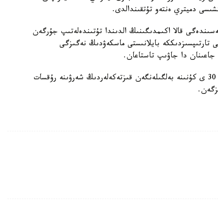
ىسى دميتري ەنتەو تۇتقىندالدى.
شەسىندەگى قالا اكىمدىگىنىڭ الدىندا تۇتىندەلەتىپ جۇرگەن
ى تارتىپسىزدىككە بايلانىستى ماسكەۋدىڭ نەگىزگى
جاعىنان دا جاۋىپ تاستاعان.
ماسكەۋ قالاسىنىڭ اكىمدىگى ۇستىمىزدەگى جىلدىڭ 30 ى كۇنىنە بەلگىلەنگەن قىزتەكەلەردىڭ شەرۋىنە رۇقسات
زگەن.