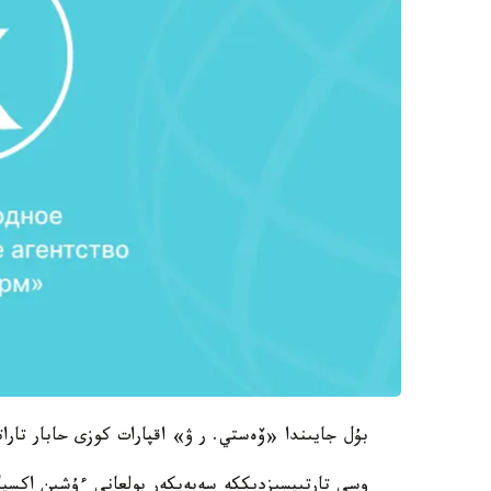
بۇل جايىندا «ۆەستي. ر ۋ» اقپارات كوزى حابار تارات
وسى تارتىپسىزدىككە سەبەپكەر بولعانى ءۇشىن اكسيا