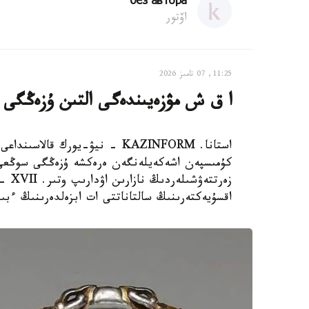
без автора
اۆتور
11:25, 07 تامىز 2026
ا ق ش مۋزەيىندەگى التىن ۇزەڭگى
استانا. KAZINFORM - نيۋ-يورك ق
كۇمىسپەن اشەكەيلەنگەن ەرەكشە ۇزەڭگى سوڭعى ۋ
اقسۇيەكتەرىنىڭ سالتاناتتى ات ابزەلدەرىنىڭ ءبى