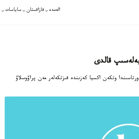
الەمدە
قازاقستان
ساياسات
ت
بەلەسىپ قالدى
ورتاسىندا وتكەن اكسيا كەزىندە قىزتكەلەر مەن پراۆوسلاۆ