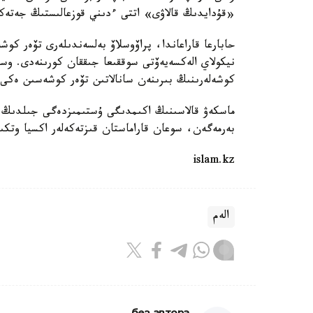
«قۇدايدىڭ قالاۋى» اتتى ءدىني قوزعالىستىڭ جەتەكش
حابارعا قاراعاندا، پراۆوسلاۆ بەلسەندىلەرى تۆەر كو
نيكولاي الەكسەيەۆتى سوققىعا جىققان كورىنەدى. وس
كوشەلەرىنىڭ بىرىنەن سانالاتىن تۆەر كوشەسىن ەكى 
بەرمەگەن، سوعان قاراماستان قىزتەكەلەر اكسيا وتكى
islam.kz
الەم