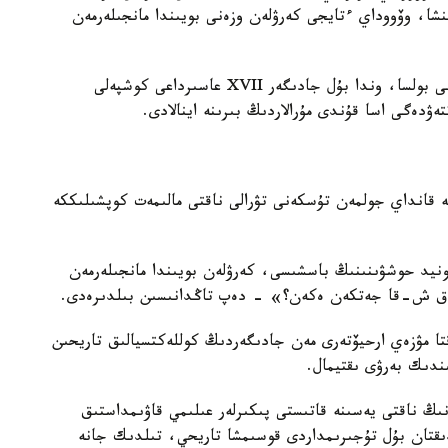
شا، وۆووداي ءتايجى كەرۋلەن وزەنى بويىندا مانجىلەرمەن
ەگەر ۇزەڭگى شىنىندا دا وسى تاريحي تۇلعاعا تيەسىلى بولسا، وندا بۇل جادىگەر XVII عاسىرداعى كوشپەلى
ۋدەگى اسا قۇندى مۇرالاردىڭ بىرىنە اينالادى.
نە قانداي جولمەن تۇسكەنى تۋرالى ناقتى مالىمەت كوپشىلىككە
مىر سۇرگەن ءسونيد حوشۋىنىنىڭ باسشىسى، كەرۋلەن بويىندا مانجىلەرمەن
ا ق ش-قا جەتكەن ەكەن؟» - دەپ تاڭدانىسىن بىلدىرەدى.
قتا مۋزەي ارحيۆتەرى مەن جادىگەردىڭ كوللەكتسيالىق تاريحىن
ندىك بەرۋى ىقتيمال.
ڭ ناقتى يەسىنە قاتىستى پىكىرلەر عىلىمي قاۋىمداستىق
ىقتان بۇل تۇجىرىمداردى قوسىمشا تاريحي، تىلدىك جانە