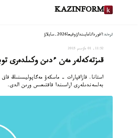
KAZINFORM
ترەند:
اقوردا
تاعايىنداۋ
وقيعا
2026-سايلاۋ
11:52, 01 ماۋسىم 2015
قىزتەكەلەر مەن ءدىن وكىلدەرى تو
استانا. قازاقپارات - ماسكەۋ مەگاپوليسىنىڭ قاق 
بەلسەندىلەرى اراسىندا قاقتىعىس ورىن الدى.