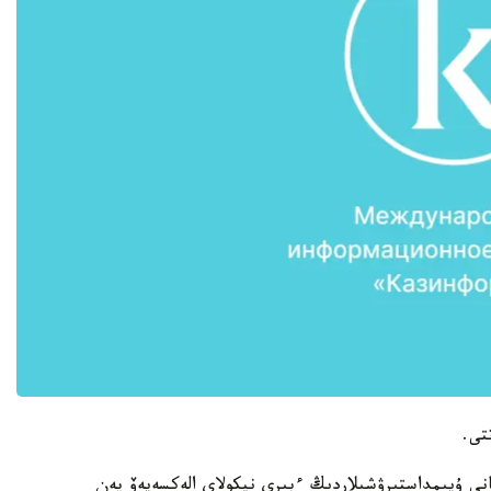
تى.
نى ۇيىمداستىرۋشىلاردىڭ ءبىرى نيكولاي الەكسەيەۆ پەن