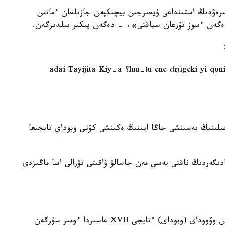
ىرەۋدىڭ استىنداعى ۇيعىرجىن بيچىكپەن جازىلعان ءماتىن
ەگەن ءسوز تۇرعان سياقتى»، - دەگەن پىكىر بىلدىرگەن.
«luu-tu ene dِrügeki yi qonin jil-ün tabun sar-a-yin qoyar sini-de Obu؟ adai Tayijita Kiy-a
ىلىنىڭ بەسىنشى جاڭا ايىنىڭ ەكىنشى كۇنى وبوداي تايجىعا
ادىگەردىڭ ناقتى يەسى مەن جاسالۋ ۋاقىتى تۋرالى اسا ماڭىزدى
جازۋشى جۇكەل حامايدىڭ پىكىرىنشە، ماتىندە اتالعان وۆووداي (وبوداي) ءتايجى XVII عاسىردا ءومىر سۇرگەن