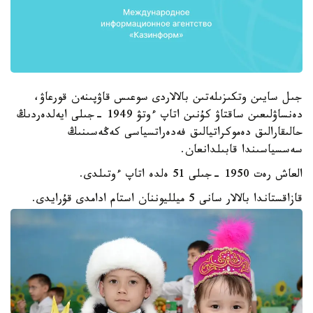
جىل سايىن وتكىزىلەتىن بالالاردى سوعىس قاۋپىنەن قورعاۋ،
دەنساۋلىعىن ساقتاۋ كۇنىن اتاپ ءوتۋ 1949 -جىلى ايەلدەردىڭ
حالىقارالىق دەموكراتيالىق فەدەراتسياسى كەڭەسىنىڭ
سەسسياسىندا قابىلدانعان.
العاش رەت 1950 -جىلى 51 ەلدە اتاپ ءوتىلدى.
قازاقستاندا بالالار سانى 5 ميلليوننان استام ادامدى قۇرايدى.