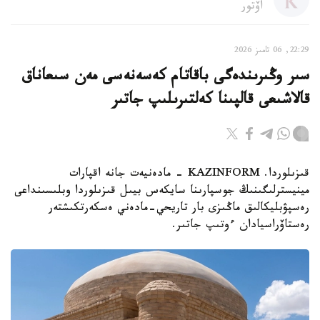
اۆتور
22:29, 06 تامىز 2026
سىر وڭىرىندەگى باقاتام كەسەنەسى مەن سىعاناق
قالاشىعى قالپىنا كەلتىرىلىپ جاتىر
قىزىلوردا. KAZINFORM - مادەنيەت جانە اقپارات
مينيسترلىگىنىڭ جوسپارىنا سايكەس بيىل قىزىلوردا وبلىسىنداعى
رەسپۋبليكالىق ماڭىزى بار تاريحي-مادەني ەسكەرتكىشتەر
رەستاۆراسيادان ءوتىپ جاتىر.