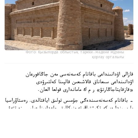
Фото: Қызылорда облыстық тарихи-мәдени мұраны
қорғау орталығы
قازالى اۋدانىنداعى باقاتام كەسەنەسى مەن جاڭاقورعان
اۋدانىنداعى سىعاناق قالاشىعىن قالپىنا كەلتىرۋدى
«قازقايتاجاڭارتۋ» ر م ك ماماندارى قولعا العان.
- باقاتام كەسەنەسىندەگى جۇمىس تولىق اياقتالدى. رەستاۆراسيا
بارىسىندا ەسكەرتكىشتىڭ تەحنيكالىق جاعدايىنا عىلىمي زەرتتەۋ
جۇرگىزىلدى. كونسترۋكسيالىق كۇشەيتۋ، جىكتەردى قايتا
وڭدەۋ، جوعالعان ساۋلەتتىك بولشەكتەردى عىلىمي نەگىزدە
تولىقتىرۋ جانە تاريحي ماتەريالعا سايكەس رەستاۆراتسيالىق