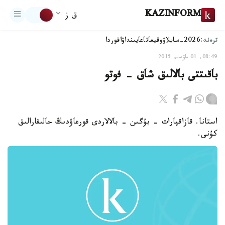
KAZINFORM
ق ز
ترەند:
2026-سايلاۋ
وقيعا
تاعايىنداۋ
اقوردا
08:49, 01 ماۋسىم 2015
باقىتتى بالالىق شاق - فوتو
استانا. قازاقپارات - بۇگىن - بالالاردى قورعاۋدىڭ حالىقارالىق
كۇنى.