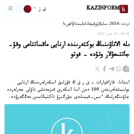
KAZINFORM
ق ز
ترەند:
2026-سايلاۋ
وقيعا
تاعايىنداۋ
اقوردا
10:01, 19 مامىر 2015
ىلە الاتاۋىنىڭ بوكتەرىندە ارنايى ماقساتتاعى وقۋ-
جاتتىعۋلار وتۋدە - فوتو
استانا. قازاقپارات - ق ر ق ك قۇرلىق اسكەرلەرىنىڭ ارنايى
بولىمشەلەرىنەن 100 دەن اسا اسكەري قىزمەتشى تاۋلى جەرلەردە
جاۋىنگەرلىك ءىس-قيمىلدى جۇرگىزۋ تاكتيكاسىن مەڭگەرۋدە.