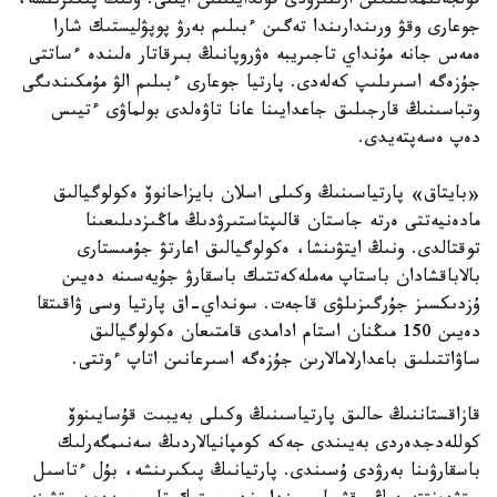
قولجەتىمدىلىگىن ارتتىرۋدى قولدايتىنىن ايتتى. ونىڭ پىكىرىنشە،
جوعارى وقۋ ورىندارىندا تەگىن ءبىلىم بەرۋ پوپۋليستىك شارا
ەمەس جانە مۇنداي تاجىريبە ەۋروپانىڭ بىرقاتار ەلىندە ءساتتى
جۇزەگە اسىرىلىپ كەلەدى. پارتيا جوعارى ءبىلىم الۋ مۇمكىندىگى
وتباسىنىڭ قارجىلىق جاعدايىنا عانا تاۋەلدى بولماۋى ءتيىس
دەپ ەسەپتەيدى.
«بايتاق» پارتياسىنىڭ وكىلى اسلان بايزاحانوۆ ەكولوگيالىق
مادەنيەتتى ەرتە جاستان قالىپتاستىرۋدىڭ ماڭىزدىلىعىنا
توقتالدى. ونىڭ ايتۋىنشا، ەكولوگيالىق اعارتۋ جۇمىستارى
بالاباقشادان باستاپ مەملەكەتتىك باسقارۋ جۇيەسىنە دەيىن
ۇزدىكسىز جۇرگىزىلۋى قاجەت. سونداي-اق پارتيا وسى ۋاقىتقا
دەيىن 150 مىڭنان استام ادامدى قامتىعان ەكولوگيالىق
ساۋاتتىلىق باعدارلامالارىن جۇزەگە اسىرعانىن اتاپ ءوتتى.
قازاقستاننىڭ حالىق پارتياسىنىڭ وكىلى بەيبىت قۇسايىنوۆ
كوللەدجدەردى بەيىندى جەكە كومپانيالاردىڭ سەنىمگەرلىك
باسقارۋىنا بەرۋدى ۇسىندى. پارتيانىڭ پىكىرىنشە، بۇل ءتاسىل