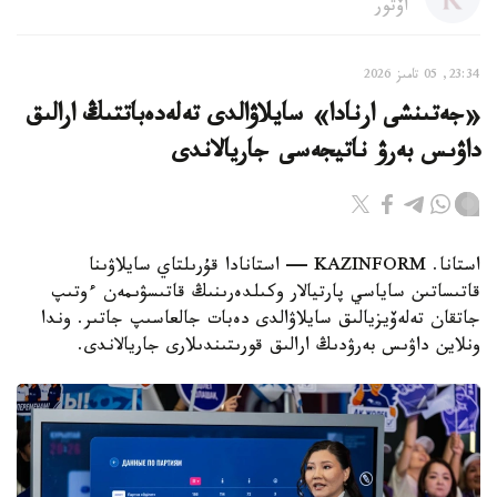
اۆتور
23:34, 05 تامىز 2026
«جەتىنشى ارنادا» سايلاۋالدى تەلەدەباتتىڭ ارالىق
داۋىس بەرۋ ناتيجەسى جاريالاندى
استانا. KAZINFORM — استانادا قۇرىلتاي سايلاۋىنا
قاتىساتىن ساياسي پارتيالار وكىلدەرىنىڭ قاتىسۋىمەن ءوتىپ
جاتقان تەلەۆيزيالىق سايلاۋالدى دەبات جالعاسىپ جاتىر. وندا
ونلاين داۋىس بەرۋدىڭ ارالىق قورىتىندىلارى جاريالاندى.