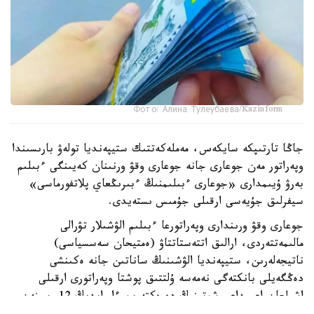
Фото: Алина Тулеубаева/Kazinform
جاڭا تارتىپكە سايكەس، مەملەكەتتىك ستيپەنديا تولەۋ بارىسىندا
وپەراتور مەن جوعارى جانە جوعارى وقۋ ورنىنان كەيىنگى ءبىلىم
بەرۋ ۇيىمدارى «جوعارى ءبىلىمنىڭ ءبىرىڭعاي پلاتفورماسى»
سيفرلىق جۇيەسى ارقىلى جۇمىس ىستەيدى.
جوعارى وقۋ ورىندارى وپەراتورعا ءبىلىم الۋشىلار تۋرالى
مالىمەتتەردى، ارالىق اتتەستاتتاۋ (ەمتيحان سەسسياسى)
ناتيجەلەرىن، ستيپەنديا الۋشىنىڭ ساناتىن جانە ەكىنشى
دەڭگەيلى بانكتەگى نەمەسە ۇلتتىق پوشتا وپەراتورى ارقىلى
اشىلعان اعىمداعى شوتىنىڭ دەرەكتەرىن ءار ايدىڭ 12-سىنەن