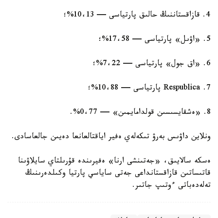
4. قازاقستاننىڭ حالىق پارتياسى — 10،13%؛
5. «اۋىل» پارتياسى — 17،58%؛
6. «اق جول» پارتياسى — 7،22%؛
7. Respublica پارتياسى — 10،88%؛
8. «ەشقايسىسىن قولدامايمىن» — 0،77%.
ونلاين داۋىس بەرۋ تىكەلەي ەفير اياقتالعانعا دەيىن جالعاسادى.
ەسكە سالايىق، «جەتىنشى ارنا» ەفيرىندە قۇرىلتاي سايلاۋىنا
قاتىساتىن قازاقستانداعى جەتى ساياسي پارتيا وكىلدەرىنىڭ
تەلەدەباتى ءوتىپ جاتىر.