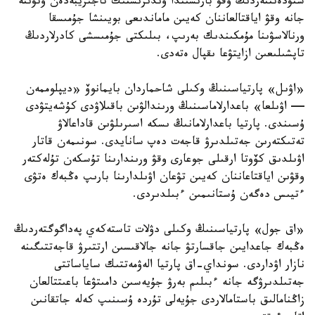
ستۋدەنتتەردىڭ وقۋ بارىسىندا وندىرىستىك تاجىريبەدەن وتۋىنە
جانە وقۋ اياقتالعاننان كەيىن ماماندىعى بويىنشا جۇمىسقا
ورنالاسۋىنا مۇمكىندىك بەرىپ، بىلىكتى جۇمىسشى كادرلاردىڭ
تاپشىلىعىن ازايتۋعا ىقپال ەتەدى.
«اۋىل» پارتياسىنىڭ وكىلى شاحماردان بايمانوۆ «ديپلوممەن
— اۋىلعا» باعدارلاماسىنىڭ ورىندالۋىن باقىلاۋدى كۇشەيتۋدى
ۇسىندى. پارتيا باعدارلامانىڭ ىسكە اسىرىلۋىن قاداعالاۋ
تەتىكتەرىن جەتىلدىرۋ قاجەت دەپ سانايدى. سونىمەن قاتار
اۋىلدىق كۆوتا ارقىلى جوعارى وقۋ ورىندارىنا تۇسكەن تۇلەكتەر
وقۋىن اياقتاعاننان كەيىن تۋعان اۋىلدارىنا بارىپ ەڭبەك ەتۋى
ءتيىس دەگەن ۇستانىمىن ءبىلدىردى.
«اق جول» پارتياسىنىڭ وكىلى دۋلات تاستەكەي پەداگوگتەردىڭ
ەڭبەك جاعدايىن جاقسارتۋ جانە جالاقىسىن ارتتىرۋ قاجەتتىگىنە
نازار اۋداردى. سونداي-اق پارتيا الەۋمەتتىك ساياساتتى
جەتىلدىرۋگە جانە ءبىلىم بەرۋ جۇيەسىن دامىتۋعا باعىتتالعان
زاڭنامالىق باستامالاردى جۇيەلى تۇردە ۇسىنىپ كەلە جاتقانىن