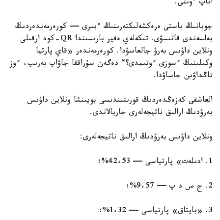
اتاپ ءوتتى.
جوبانىڭ باستى ەرەكشەلىكتەرىنىڭ ءبىرى — كورەرمەندەردىڭ
بەلسەندى قاتىسۋى. تىكەلەي ەفير بارىسىندا QR-كود ارقىلى
ونلاين داۋىس بەرۋ جالعاسۋدا. كورەرمەندەر «قاي پارتيا
وكىلىنىڭ ءسوزى ءوتىمدى؟“ دەگەن سۇراققا جاۋاپ بەرىپ، ءوز
تاڭداۋىن جاساۋدا.
العاشقى كەزەڭدەردىڭ قورىتىندىسى بويىنشا ونلاين داۋىس
بەرۋدىڭ ارالىق ناتيجەلەرى جاريالاندى.
ونلاين داۋىس بەرۋدىڭ ارالىق ناتيجەلەرى:
1. ادىلەت» پارتياسى — 42،53%؛
2. ج س د پ — 9،57%؛
3. «بايتاق» پارتياسى — 1،32%؛