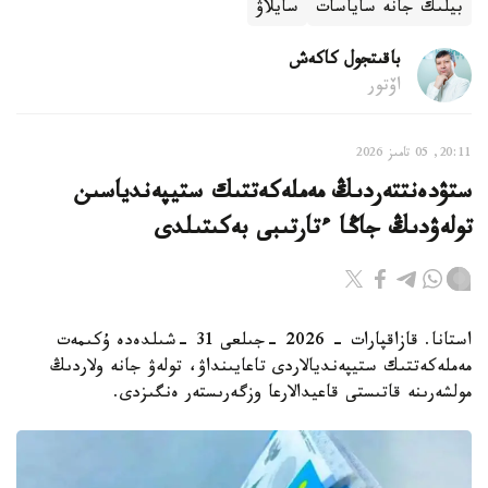
بيلىك جانە ساياسات
سايلاۋ
باقىتجول كاكەش
اۆتور
20:11, 05 تامىز 2026
ستۋدەنتتەردىڭ مەملەكەتتىك ستيپەندياسىن
تولەۋدىڭ جاڭا ءتارتىبى بەكىتىلدى
استانا. قازاقپارات - 2026 -جىلعى 31 -شىلدەدە ۇكىمەت
مەملەكەتتىك ستيپەنديالاردى تاعايىنداۋ، تولەۋ جانە ولاردىڭ
مولشەرىنە قاتىستى قاعيدالارعا وزگەرىستەر ەنگىزدى.