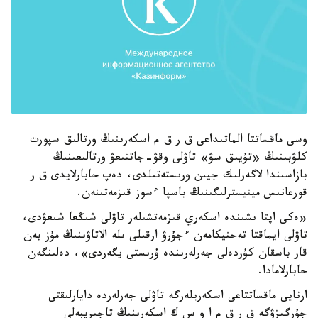
وسى ماقساتتا الماتىداعى ق ر ق م اسكەرىنىڭ ورتالىق سپورت
كلۋبىنىڭ «تۇيىق سۋ» تاۋلى وقۋ-جاتتىعۋ ورتالىعىنىڭ
بازاسىندا لاگەرلىك جيىن ورىستەتىلدى، دەپ حابارلايدى ق ر
قورعانىس مينيسترلىگىنىڭ باسپا ءسوز قىزمەتىنەن.
«ەكى اپتا ىشىندە اسكەري قىزمەتشىلەر تاۋلى شىڭعا شىعۋدى،
تاۋلى ايماقتا تەحنيكامەن ءجۇرۋ ارقىلى ىلە الاتاۋىنىڭ مۇز بەن
قار باسقان كۇردەلى جەرلەرىندە ۇرىستى يگەردى»، دەلىنگەن
حابارلامادا.
ارنايى ماقساتتاعى اسكەريلەرگە تاۋلى جەرلەردە دايارلىقتى
جۇرگىزۋگە ق ر ق م ا و س ك اسكەرىنىڭ تاجىريبەلى