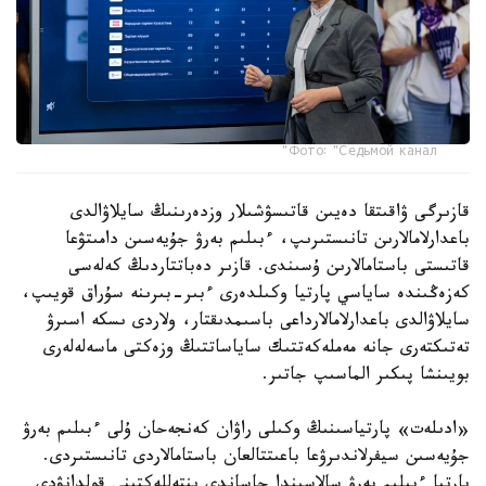
Фото: "Седьмой канал"
قازىرگى ۋاقىتقا دەيىن قاتىسۋشىلار وزدەرىنىڭ سايلاۋالدى
باعدارلامالارىن تانىستىرىپ، ءبىلىم بەرۋ جۇيەسىن دامىتۋعا
قاتىستى باستامالارىن ۇسىندى. قازىر دەباتتاردىڭ كەلەسى
كەزەڭىندە ساياسي پارتيا وكىلدەرى ءبىر-بىرىنە سۇراق قويىپ،
سايلاۋالدى باعدارلامالارداعى باسىمدىقتار، ولاردى ىسكە اسىرۋ
تەتىكتەرى جانە مەملەكەتتىك ساياساتتىڭ وزەكتى ماسەلەلەرى
بويىنشا پىكىر الماسىپ جاتىر.
«ادىلەت» پارتياسىنىڭ وكىلى راۋان كەنجەحان ۇلى ءبىلىم بەرۋ
جۇيەسىن سيفرلاندىرۋعا باعىتتالعان باستامالاردى تانىستىردى.
پارتيا ءبىلىم بەرۋ سالاسىندا جاساندى ينتەللەكتىنى قولدانۋدى