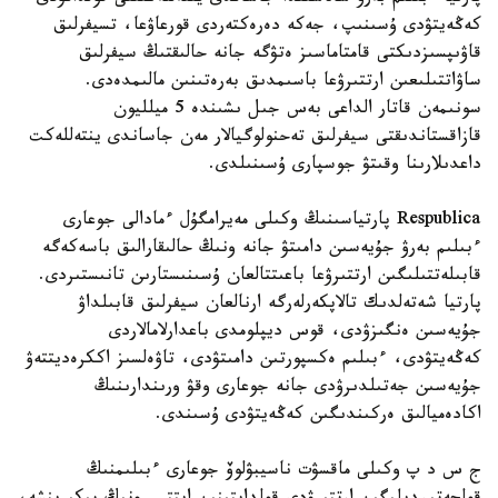
كەڭەيتۋدى ۇسىنىپ، جەكە دەرەكتەردى قورعاۋعا، تسيفرلىق
قاۋىپسىزدىكتى قامتاماسىز ەتۋگە جانە حالىقتىڭ سيفرلىق
ساۋاتتىلىعىن ارتتىرۋعا باسىمدىق بەرەتىنىن مالىمدەدى.
سونىمەن قاتار الداعى بەس جىل ىشىندە 5 ميلليون
قازاقستاندىقتى سيفرلىق تەحنولوگيالار مەن جاساندى ينتەللەكت
داعدىلارىنا وقىتۋ جوسپارى ۇسىنىلدى.
Respublica پارتياسىنىڭ وكىلى مەيرامگۇل ءمادالى جوعارى
ءبىلىم بەرۋ جۇيەسىن دامىتۋ جانە ونىڭ حالىقارالىق باسەكەگە
قابىلەتتىلىگىن ارتتىرۋعا باعىتتالعان ۇسىنىستارىن تانىستىردى.
پارتيا شەتەلدىك تالاپكەرلەرگە ارنالعان سيفرلىق قابىلداۋ
جۇيەسىن ەنگىزۋدى، قوس ديپلومدى باعدارلامالاردى
كەڭەيتۋدى، ءبىلىم ەكسپورتىن دامىتۋدى، تاۋەلسىز اككرەديتتەۋ
جۇيەسىن جەتىلدىرۋدى جانە جوعارى وقۋ ورىندارىنىڭ
اكادەميالىق ەركىندىگىن كەڭەيتۋدى ۇسىندى.
ج س د پ وكىلى ماقسۋت ناسيبۋلوۆ جوعارى ءبىلىمنىڭ