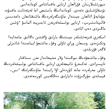
سپورتشىلارىنان قۇرالعان ارنايى ماقساتتاعى كومانداسى
نۇسقاۋشىلىق ەتەدى. كوماندانىڭ باستىعى اعا لەيتەنانت ماقسۇت
جۇمايەۆ اتالعان جيىندار جاۋىنگەرلەردىڭ ماشىقتانعان داعدىسىن
قالىپتاستىرىپ، ارنايى بولىمشەلەرمەن تاجىريبە الماسۋ ءۇشىن
ماڭىزدى دەپ اتادى.
اسكەري قىزمەتشىلەر جيىننىڭ بارلىق ۋاقىتىن دالالىق جاعدايدا
وتكىزەدى. وسىعان وراي تاۋلى وقۋ-جاتتىعۋ ايماعىندا شاتىرلى
لاگەر قۇرىلدى.
وقۋ-جاتتىعۋدىڭ سوڭىندا ولار ەمتيحاندار مەن سىناقتار
تاپسىرادى. تەكسەرۋ ناتيجەلەرى ارنايى ماقساتتاعى بولىمشەلەردىڭ
تاۋلى جەرلەردە جانە كۇردەلى اۋا رايىندا جاۋىنگەرلىك ءىس-
قيمىلدى جۇرگىزۋدە دايارلىق دەڭگەيىن كورسەتەدى.