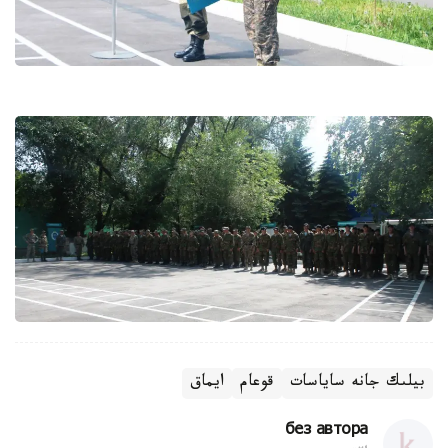
بيلىك جانە ساياسات
قوعام
ايماق
без автора