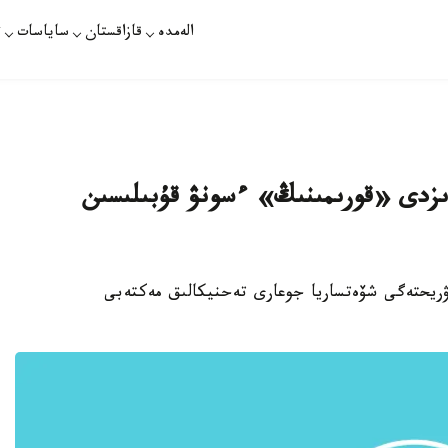
الەمدە
قازاقستان
ساياسات
ت
دىزدى «قورىمىنىڭ» ءسونۋ قۇبىلىسىن
Sci» باسىلىمىندا سيۋريحتەگى شۆەتساريا جوعارى تەحنيكالىق مەكتەبى