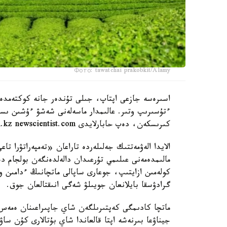
Фото: tawatchai prakobkit/Alamy
اسىرەسە جازعى اپتاپ، جىلى تۇندەر جانە كوكتەمدەگى
ءتۇسىرىپ وتىر. عالىمدار ماسەلەنى شەشۋ ءۇشىن ىست
كىرىسكەن، دەپ حابارلايدى turkystan.kz newscientist.com-عا سىلتەمە جاساپ.
مالىمدەمەنى عىلىمي تۇرعىدان دالەلدەنگەن بولجام دە
كولەمىن ازايتىپ، جوعارى ساپالى ماتچانىڭ ءدامىن و
گرادۋسقا بايلانعان جويىلۋ شەگى انىقتالعان جوق.
ماتچا كادىمگى كەپتىرىلگەن شاي جاپىراعىنان ەمەس، 
جيناۋعا بىرنەشە اپتا قالعاندا شاي بۇتالارى كۇن سا