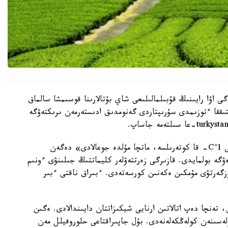
 اۋا رايىنىڭ قۇبىلمالىلىعى شاي بۇتالارىنا قوسىمشا سالماق
ىققا ءتوزىمدى سۇرىپتاردى گەنومدىق ادىستەرمەن ىرىكتەۋگە
الايدا الەۋمەتتىك جەلىلەردە تاراعان «تەمپەراتۋرا تاعى 1°C- قا كوتەرىلسە، ماتچا مۇلدە جوعالادى» دەگەن
ۋگە بولمايدى. قازىرگى زەرتتەۋلەر كليماتتىڭ جىلىنۋى ءونىم
زگەرتۋى مۇمكىن ەكەنىن كورسەتەدى. ءبىراق ناقتى ءبىر
تەنچا دەپ اتالاتىن ارنايى شيكىزاتتان دايىندالادى. ەگىن
ۋلەسىنەن كولەڭكەلەنەدى. بۇل جاپىراقتاعى حلوروفيلل مەن