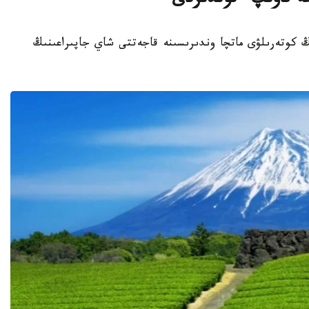
نە قاۋىپ ءتوندىردى
نىڭ كوتەرىلۋى ماتچا وندىرىسىنە قاجەتتى شاي جاپىراعىنىڭ