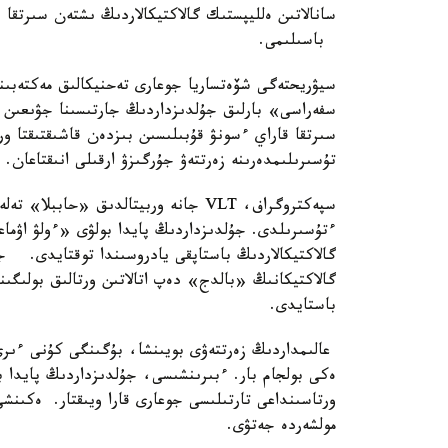
باسىلىمى.
سيۋريحتەگى شۆەتساريا جوعارى تەحنيكالىق مەكتەبىن
سفەراسى» بارلىق جۇلدىزداردىڭ جارتىسىنا جۋىعىن قۇ
سىرتقا قاراي ءسونۋ قۇبىلىسىن بىزدەن قاشىقتىقتا 
تۇسىرىلىمدەرىنە زەرتتەۋ جۇرگىزۋ ارقىلى انىقتاعان.
سپەكتروگراف، VLT جانە وربيتالدىق «
ءتۇسىرىلدى. جۇلدىزداردىڭ پايدا بولۋى «ءولۋ اۋماعى
گالاكتيكانىڭ «بالدج» دەپ اتالاتىن ورتالىق بولىگىن
باستايدى.
عالىمداردىڭ زەرتتەۋى بويىنشا، بۇگىنگى كۇنى ءىرى
ەكى بولجام بار. ءبىرىنشىسى، جۇلدىزداردىڭ پايدا ب
ورتاسىنداعى تارتىلىسى جوعارى قارا ويىقتار. ەكىنش
مولشەردە جەتۋى.