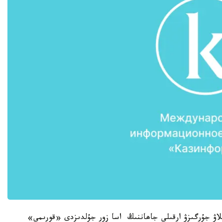
اقىلاۋ جۇرگىزۋ ارقىلى جاھاننىڭ اسا زور جۇلدىزدى «قورىمى»