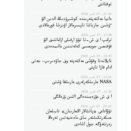
توقتاتتى
22:46, 07 تامىز 2026
دانيا مەكتەپتەرىندە كوشىرۋدىڭ الدىن الۋ
ءۇشىن جازباشا تاپسىرمالار اۋىزشا قورعالادى
17:08, 07 تامىز 2026
ترامپ ا ق ش-تا تۋۋ ارقىلى ازاماتتىق الۋ
قۇقىعىن جويعىسى كەلەتىنىن مالىمدەدى
16:30, 07 تامىز 2026
تايلاندتا وقۋشى مەكتەپتە وق جاۋدىرىپ، جەتى
ادام قازا تاپتى
13:24, 07 تامىز 2026
NASA عارىشكەرلەرى عارىشقا ۇشتى
11:25, 07 تامىز 2026
ا ق ش مۋزەيىندەگى التىن ۇزەڭگى
10:24, 07 تامىز 2026
تۋۆاداعى «پاتشالار اڭعارىنان» تابىلعان
ەسكەرتكىشتەر ساق مادەنيەتىن تەرەڭ
زەرتتەۋگە جول اشادى