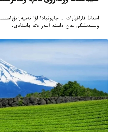
كليماتتىڭ وزگەرۋى ماتچا وندىرىسى
استانا.قازاقپارات - جاپونيادا اۋا تەمپەراتۋراسى
ونىمدىلىگى مەن دامىنە اسەر ەتە باستادى.