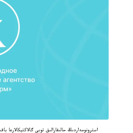
استرونومداردىڭ حالىقارالىق توبى گالاكتيكالارعا ب