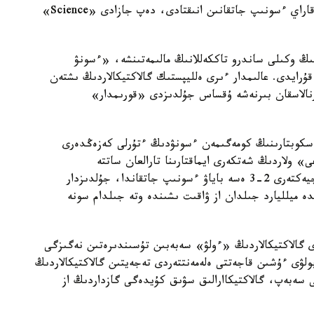
سانالاتىن ەلليپستىك گالاكتيكالاردىڭ ىشتەن سىرتقا قاراي ءسونىپ جاتقانىن انىقتادى، دەپ جازادى «Science»
ىڭ وكىلى ساندرو تاككەللانىڭ مالىمەتىنشە، «ءسونۋ
رايدى. عالىمدار ءىرى ەلليپستىك گالاكتيكالاردىڭ ىشتەن
ورنالاسقان بىرنەشە ۇقساس جۇلدىزدى «قورىمدار»
حاببلا» تەلەسكوبتارىنىڭ كومەگىمەن ءسونۋدىڭ ءتۇرلى كەزەڭدەرى
» ولاردىڭ شەتكەرى ايماقتارىنا تارالعان ساتتە
گالاكتيكالاردىڭ باستاپقى يادروسىندا توقتايدى. جيەكتەرى 2-3 ەسە باياۋ ءسونىپ جاتقاندا، جۇلدىزدار
دە ميلليارد جىلدان از ۋاقىت ىشىندە وتە جىلدام سونە
 گالاكتيكالاردىڭ «ءولۋ» سەبەبىن تۇسىندىرەتىن نەگىزگى
ولۋى ءۇشىن قاجەتتى ەلەمەنتتەردى تەجەيتىن گالاكتيكالاردىڭ
ى سەبەپ، گالاكتيكاارالىق سۋىق كۇيدەگى گازداردىڭ از