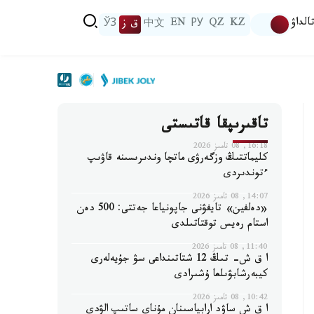
الداۋ
KZ
QZ
РУ
EN
中文
ق ز
ЎЗ
تاقىرىپقا قاتىستى
16:18, 08 تامىز 2026
كليماتتىڭ وزگەرۋى ماتچا وندىرىسىنە قاۋىپ
ءتوندىردى
14:07, 08 تامىز 2026
«دەلفين» تايفۋنى جاپونياعا جەتتى: 500 دەن
استام رەيس توقتاتىلدى
11:40, 08 تامىز 2026
ا ق ش- تىڭ 12 شتاتىنداعى سۋ جۇيەلەرى
كيبەرشابۋىلعا ۇشىرادى
10:42, 08 تامىز 2026
ا ق ش ساۋد ارابياسىنان مۇناي ساتىپ الۋدى