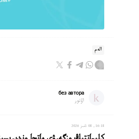
الەم
без автора
اۆتور
16:18, 08 تامىز 2026