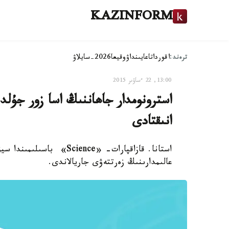
KAZINFORM
ترەند:
اقوردا
تاعايىنداۋ
وقيعا
2026-سايلاۋ
13:00, 22 ءساۋىر 2015
استرونومدار جاھاننىڭ اسا زور جۇل
انىقتادى
استانا. قازاقپارات- «ence
عالىمدارىنىڭ زەرتتەۋى جاريالاندى.