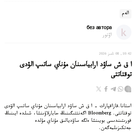
الەم
без автора
اۆتور
10:42, 08 تامىز 2026
ا ق ش ساۋد ارابياسىنان مۇناي ساتىپ الۋدى
توقتاتتى
استانا.قازاقپارات - ا ق ش ساۋد ارابياسىنان مۇناي ساتىپ الۋدى
توقتاتتى. Bloomberg اگەنتتىگىنىڭ حابارلاۋىنشا، شىلدە ايىنىڭ
قورىتىندىسى بويىنشا ەلگە ساۋديالىق مۇناي مۇلدە
جەتكىزىلمەگەن.