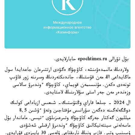
بۇل تۋرالى epochtimes.ru حابارلايدى.
ولاردىڭ مالىمدەۋىنشە، كاۋچۋك ەگۋدى ارتتىرعان جاعدايدا سول
ماڭايداعى اڭ مەن قۇستىڭ، جاندىكتەردىڭ ومىرىنە زور قاۋىپ
تونەدى ەكەن. مۇنىسىمەن قويماي، كاۋچۋك ءوندىرۋ سالاسى
وزەندەر مەن جەر استى سۋلارىنىڭ لاستايدى.
ال 2024 - جىلعا قاراي وڭتۇستىك- شىعىس ازياداعى كولىك
دوڭگەلەگىنە دەگەن سۇرانىس مۇقتاجىن وتەۋ ءۇشىن 8,5
ميلليون گەكتار جەرگە كاۋچۋك وتىرعىزىلۋى ءتيىس. ماماندار بۇل
ماسەلەنى سينتەتيكالىق كاۋچۋك ءوندىرۋ ارقىلى شەشۋدى
ۇسىنىپ وتىر. قازىر ونىڭ نارىقتاعى ۇلەسى 30 پايىزدى قۇرايدى.