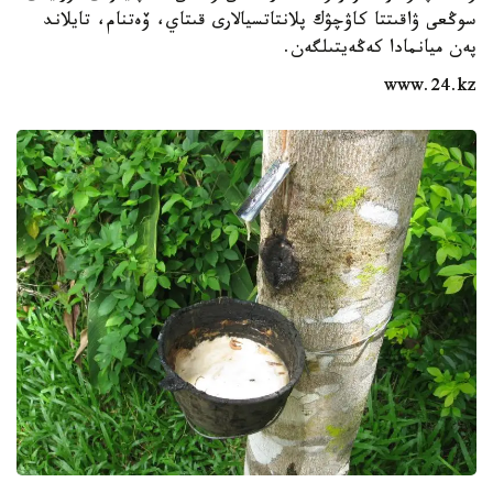
سوڭعى ۋاقىتتا كاۋچۋك پلانتاتسيالارى قىتاي، ۆەتنام، تايلاند
پەن ميانمادا كەڭەيتىلگەن.
www.24.kz