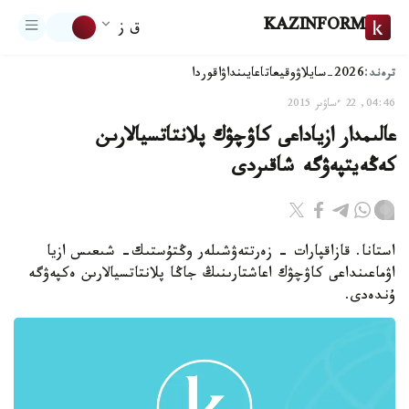
KAZINFORM
ق ز
ترەند:
2026-سايلاۋ
وقيعا
تاعايىنداۋ
اقوردا
04:46, 22 ءساۋىر 2015
عالىمدار ازياداعى كاۋچۋك پلانتاتسيالارىن
كەڭەيتپەۋگە شاقىردى
استانا. قازاقپارات - زەرتتەۋشىلەر وڭتۇستىك- شىعىس ازيا
اۋماعىنداعى كاۋچۋك اعاشتارىنىڭ جاڭا پلانتاتسيالارىن ەكپەۋگە
ۇندەدى.