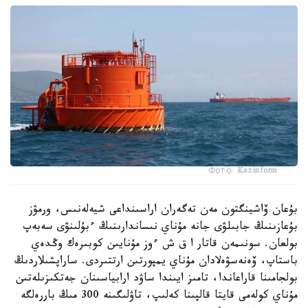
Фото: Kazinform
بۇعان ۆاشينگتون مەن تەگەران اراسىنداعى شيەلەنىس، ورمۋز
بۇعازىنىڭ جابىلۋى جانە مۇناي نىساندارىنىڭ ءبۇلىنۋى سەبەپ
بولعان. سونىمەن قاتار ا ق ش ءوز مۇنايىن كوبىرەك وڭدەي
باستاپ، ۆەنەسۋەلادان مۇناي يمپورتىن ارتتىردى. ساراپشىلاردىڭ
بولجامىنا قاراعاندا، تامىز ايىندا ساۋد ارابياسىنان جەتكىزىلەتىن
مۇناي كولەمى قايتا قالپىنا كەلىپ، تاۋلىگىنە 300 مىڭ باررەلگە