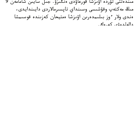
مىندەتتى تۇردە اۋىزشا قورعاۋدى ەنگىزۋ. جىل سايىن شامامەن 9
مىڭ مەكتەپ وقۋشىسى وسىنداي تاپسىرمالاردى دايىندايدى،
ەندى ولار ءوز بىلىمدەرىن اۋىزشا ەمتيحان كەزىندە قوسىمشا
دالەلدەۋى كەرەك.
بۇل شارالار 16 جاستان اسقان ورتا مەكتەپ وقۋشىلارىنا قاتىستى
بولادى.
بۇدان باسقا، مەكتەپتەر وقۋشىلاردى جازباشا تاپسىرمالاردى ۇيدە
ەمەس، سىنىپتا مۇعالىمنىڭ باقىلاۋىمەن تىكەلەي ورىنداۋعا
شاقىرادى.
ج ي- ءدى پايدالانۋ ۇلتتىق ستراتەگيانىڭ بولىگى رەتىندە
مەكتەپتەر جازباشا ەمتيحاندار كەزىندە وقۋشىلاردىڭ كومپيۋتەر
پايدالانۋىن قاداعالايتىن قۇرالدار ەنگىزۋى كەرەك. مەكتەپتەر
ەمتيحاندار مەن ساباقتار كەزىندە مەكتەپ جەلىسىندەگى بەلگىلى
ءبىر رەسۋرستارعا قول جەتكىزۋدى شەكتەۋ ءۇشىن سۇزگىلەۋ
جۇيەلەرىن ورناتۋى ءتيىس.
وسىعان دەيىن QyzPU ستۋدەنتتەرى پەداگوگتەرگە ارنالعان
AI- Lesson Study ج ي پلاتفورماسىن ازىرلەگەنىن حابارلادىق.