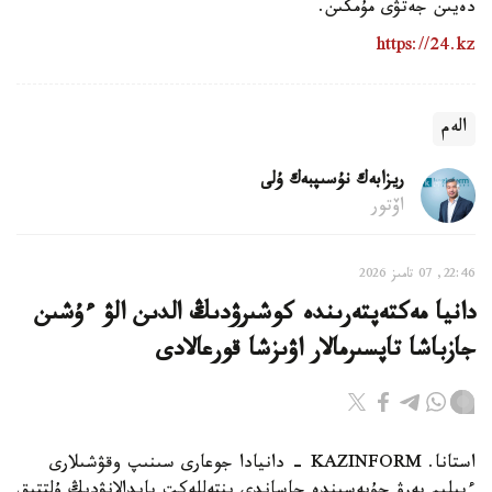
دەيىن جەتۋى مۇمكىن.
https://24.kz
الەم
ريزابەك نۇسىپبەك ۇلى
اۆتور
22:46, 07 تامىز 2026
دانيا مەكتەپتەرىندە كوشىرۋدىڭ الدىن الۋ ءۇشىن
جازباشا تاپسىرمالار اۋىزشا قورعالادى
استانا. KAZINFORM - دانيادا جوعارى سىنىپ وقۋشىلارى
ءبىلىم بەرۋ جۇيەسىندە جاساندى ينتەللەكت پايدالانۋدىڭ ۇلتتىق