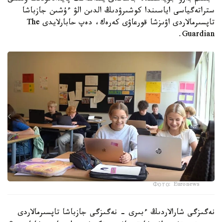
ستراتەگياسى اياسىندا كوشىرۋدىڭ الدىن الۋ ءۇشىن جازباشا
تاپسىرمالاردى اۋىزشا قورعاۋى كەرەك، دەپ حابارلايدى The
Guardian.
Фото: Euronews
نەگىزگى شارالاردىڭ ءبىرى - نەگىزگى جازباشا تاپسىرمالاردى