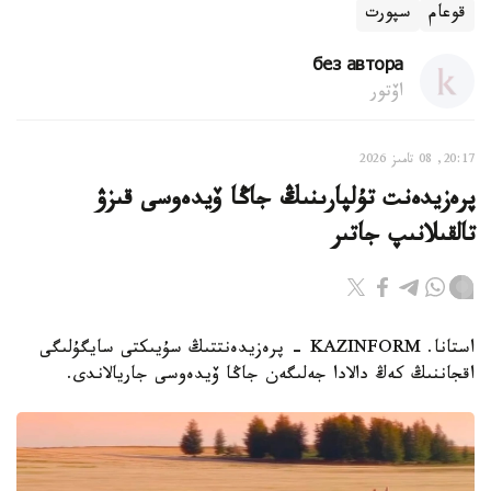
قوعام
سپورت
без автора
اۆتور
20:17, 08 تامىز 2026
پرەزيدەنت تۇلپارىنىڭ جاڭا ۆيدەوسى قىزۋ
تالقىلانىپ جاتىر
استانا. KAZINFORM - پرەزيدەنتتىڭ سۇيىكتى سايگۇلىگى
اقجاننىڭ كەڭ دالادا جەلىگەن جاڭا ۆيدەوسى جاريالاندى.