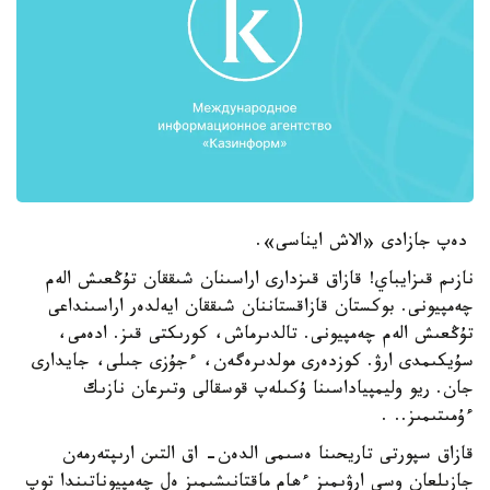
دەپ جازادى «الاش ايناسى».
نازىم قىزايباي! قازاق قىزدارى اراسىنان شىققان تۇڭعىش الەم
چەمپيونى. بوكستان قازاقستاننان شىققان ايەلدەر اراسىنداعى
تۇڭعىش الەم چەمپيونى. تالدىرماش، كورىكتى قىز. ادەمى،
سۇيكىمدى ارۋ. كوزدەرى مولدىرەگەن، ءجۇزى جىلى، جايدارى
جان. ريو وليمپياداسىنا ۇكىلەپ قوسقالى وتىرعان نازىك
ءۇمىتىمىز.. .
قازاق سپورتى تاريحىنا ەسىمى الدەن- اق التىن ارىپتەرمەن
جازىلعان وسى ارۋىمىز ءھام ماقتانىشىمىز ەل چەمپيوناتىندا توپ