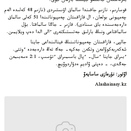
بىرلەسكەن جاتتىعۋ جيىنىنا بارعان جوق.
قوسارىم، نازىم جاقىندا سالماق اۋىستىردى (نازىم 48 كەلىدە الەم
چەمپيونى بولعان، ال قازاقستان چەمپيوناتىندا 51 كەلى سالماق
دارەجەسىندە باق سىنادى). قازىر - جاڭا سالماقتا. بۇل
سالماقتاعى ونىڭ بارلىق جەتىستىكتەرى ءالى الدا دەپ ويلايمىن.
جالپى، قازاقستان چەمپيوناتىنىڭ فينالىنداعى جاينا
شەكەربەكوۆامەن وتكەن جەكپە- جەك تەڭ دارەجەدە ءوتتى.
ءبىراق جاينا ءسال- ءپال باسىمىراق ءتۇسىپ، 2:1 ەسەبىمەن
جەڭدى، - دەپتى ۆاديم ەدۋاردوۆيچ.
اۆتور: نۇرعازى ساسايەۆ
Alashainasy.kz