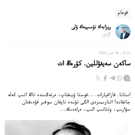
قوعام
ريزابەك نۇسىپبەك ۇلى
اۆتور
15:12, 08 تامىز 2026
ساكەن سەيفۋللين. كۇرەڭ ات
استانا. قازاقپارات. ...قوستا ۇيىقتاپ، ەرتەڭىندە تاڭ اتىپ كەلە
جاتقاندا اتتارىمىزدى الگى تۇندە تاپقان سوقىر قۇدىقتان
سۋارىپ، وتتاتىپ الىپ، ەرلەدىك...