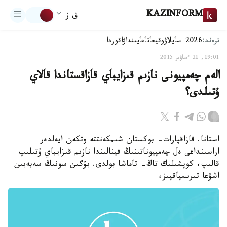
KAZINFORM
ق ز
ترەند:
2026-سايلاۋ
وقيعا
تاعايىنداۋ
اقوردا
19:01, 21 ءساۋىر 2015
الەم چەمپيونى نازىم قىزايباي قازاقستاندا قالاي
ۇتىلدى؟
استانا. قازاقپارات- بوكستان شىمكەنتتە وتكەن ايەلدەر
اراسىنداعى ەل چەمپيوناتىنىڭ فينالىندا نازىم قىزايباي ۇتىلىپ
قالىپ، كوپشىلىك تاڭ- تاماشا بولدى. بۇگىن سونىڭ سەبەبىن
اشۋعا تىرىسپاقپىز،