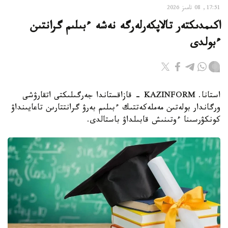
17:51, 08 تامىز 2026
اكىمدىكتەر تالاپكەرلەرگە نەشە ءبىلىم گرانتىن
ءبولدى
استانا. KAZINFORM - قازاقستاندا جەرگىلىكتى اتقارۋشى
ورگاندار بولەتىن مەملەكەتتىك ءبىلىم بەرۋ گرانتتارىن تاعايىنداۋ
كونكۋرسىنا ءوتىنىش قابىلداۋ باستالدى.