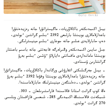
Фото: Gov.kz
بيىل اكىمدىكتەر باكالاۆريات، ماگيستراتۋرا جانە رەزيدەنتۋرا
باعدارلامالارى بويىنشا بارلىعى 2392 ءبىلىم گرانتىن ءبولدى،
دەپ حابارلايدى عىلىم جانە جوعارى ءبىلىم مينيسترلىگى.
جىل سايىن اكىمدىكتەر وڭىرلەرگە قاجەتتى جانە باسىم باعىتتار
بويىنشا مامانداردى ماقساتتى دايارلاۋ ءۇشىن ءبىلىم بەرۋ
گرانتتارىن ۇسىنادى.
- بيىل جەرگىلىكتى اتقارۋشى ورگاندار باكالاۆريات، ماگيستراتۋرا
جانە رەزيدەنتۋرا باعدارلامالارى بويىنشا وقۋعا 2392 ءبىلىم بەرۋ
گرانتىن ءبولدى،-دەلىنگەن مينيسترلىك حابارلاماسىندا.
ەڭ كوپ گرانت استانا قالاسىندا قاراستىرىلعان - 303.
شىمكەنت قالاسىنىڭ اكىمدىگى 285، شىعىس قازاقستان وبلىسى
270 گرانت ءبولدى.