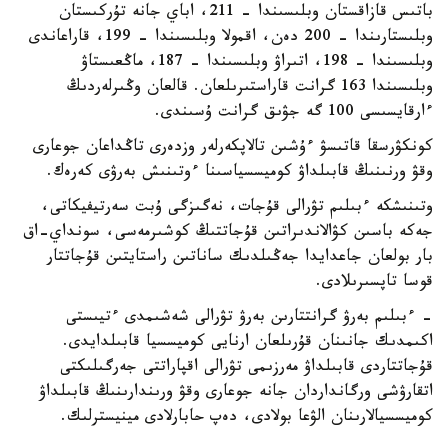
باتىس قازاقستان وبلىسىندا – 211، اباي جانە تۇركىستان
وبلىستارىندا – 200 دەن، اقمولا وبلىسىندا – 199، قاراعاندى
وبلىسىندا – 198، اتىراۋ وبلىسىندا – 187، ماڭعىستاۋ
وبلىسىندا 163 گرانت قاراستىرىلعان. قالعان وڭىرلەردىڭ
ءارقايسىسى 100 گە جۋىق گرانت ۇسىندى.
كونكۋرسقا قاتىسۋ ءۇشىن تالاپكەرلەر وزدەرى تاڭداعان جوعارى
وقۋ ورنىنىڭ قابىلداۋ كوميسسياسىنا ءوتىنىش بەرۋى كەرەك.
وتىنىشكە ءبىلىم تۋرالى قۇجات، نەگىزگى ۇبت سەرتيفيكاتى،
جەكە باسىن كۋالاندىراتىن قۇجاتتىڭ كوشىرمەسى، سونداي-اق
بار بولعان جاعدايدا جەڭىلدىك ساناتىن راستايتىن قۇجاتتار
قوسا تاپسىرىلادى.
- ءبىلىم بەرۋ گرانتتارىن بەرۋ تۋرالى شەشىمدى ءتيىستى
اكىمدىك جانىنان قۇرىلعان ارنايى كوميسسيا قابىلدايدى.
قۇجاتتاردى قابىلداۋ مەرزىمى تۋرالى اقپاراتتى جەرگىلىكتى
اتقارۋشى ورگانداردان جانە جوعارى وقۋ ورىندارىنىڭ قابىلداۋ
كوميسسيالارىنان الۋعا بولادى، دەپ حابارلادى مينيسترلىك.