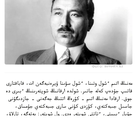
Фото: novoetv.kz
مەنىڭ اتىم ءشول وتىنا، ءشول سۋىنا ۇيرەنبەگەن ات، قاباقتارى
قاتىپ جۇدەپ كەلە جاتىر. شولدە ارقانىڭ شوپتەرىنىڭ ءبىرى دە
جوق. ارقادا مەنىڭ اتىم - كۇرەڭ اتتىڭ جەگەنى - جازدىگۇنى
جاسىل جىبەكتەي، كۇزدى كۇنى سارى جىبەكتەي جۇمساق،
جۇپار ءيىستى، ءتاتتى شوپتەر ەدى. ول شوپتەر: بەتەگە، تارلاۋ،
كوك جۋسان، قارا جۋسان، جوڭىشقا، قياق، بيدايىق، كودە،
شالعىن، ميا، مايسا جانە تولىپ جاتقان ادەمى شوپتەر.