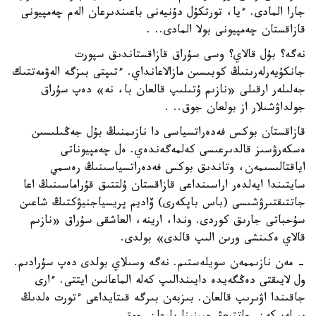
جارا المادى. ءيا، تورتكۇل دۇنيەنى باعىندىرعان الەم چەمپيونى
قازاقستان چەمپيونى بولا المادى.. .
نەگە؟ بۇل قالاي؟ وسى سۇراق قازاقستاندىق سپورت
جانكۇيەرلەرىنىڭ كوبىسىن مازالاعانداي. ءتىپتى بىزگە الەۋمەتتىك
جەلىلەر ارقىلى «نازىم ۇتىلىپ قالعان با، نە» دەپ سۇراق
جولداۋشىلار از بولعان جوق.. .
قازاقستان بوكس فەدەراتسياسى دا نازىمنىڭ بۇل جەڭىلىسىن
ەسكەرۋسىز قالدىرعىسى كەلمەگەندەي. ەل چەمپيوناتى
اياقتالىسىمەن، وتاندىق بوكس فەدەراتسياسىنىڭ رەسمي
سايتىندا ايەلدەر اراسىنداعى قازاقستان ۇلتتىق قۇراماسىنىڭ اعا
جاتتىقتىرۋشىسى (باس باپكەرى) ۆاديم پريسياجنيۋكتىڭ شاعىن
سۇحباتى جارىق كوردى. وندا، ارينە، العاشقى سۇراق «نازىم
قالاي ەكىنشى ورىن الىپ قالدى» بولدى.
- مەن نازىممەن سويلەستىم. نەگە وسىلاي بولدى دەپ سۇرادىم.
ول لايىقتى دەڭگەيدە دايىندالىپ كەلە الماعانىن ايتتى. ءارى
جاقىندا اۋىرىپ قالعان. بىزبەن بىرگە قىتايداعى ءتورت ەلدىڭ