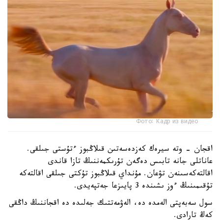
Фото: Кадр из видео
اقجان - وتە سيرەك كەزدەسەتىن قىلاڭبوز ءتۇستى جىلقى.
عاناتلى جانە تابىس دەگەن تۇرىكمەننىڭ تازا قاندى
اقالتەكەسىنەن تۋعان. مۇنداي قىلاڭبوز تۇكتى جىلقى اقالتەكە
تۇقىمىنىڭ ءوز ىشىندە 3 پايىزعا جەتپەيدى.
سول سەبەپتى الەمدە دە، الەۋمەتتىك جەلىدە دە اقجاننىڭ داڭقى
كەڭ تارادى.