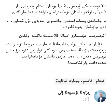
دالا توسىندەگى ۆيدەونى 2 ميلليوننان استام وقىرمانى بار
تانىمال بلوگەر داستان مۇحامەتراحىم پاراقشاسىندا جاريالادى.
- جاساندى ينتەللەكتىدەن جاقسىراق. سەبەبى بۇل شىنايى، -
دەپ جازىلعان بەينەكادردا.
ءتۇسىرىلىم جۇمىستارى استانا قالاسىنىڭ ماڭىندا وتكەن.
- تۇلپاردى العاش بولىپ تابيعاتقا شىعارىپ، درونعا تۇسىردىك.
پرەزيدەنتىمىزدىڭ سەنىمىمەن سۇيىكتى تۇلپارىن ءتۇسىرۋ ماعان
بۇيىرعان ەكەن، - دەپ جازدى داستان مۇحامەتراحىم
Instagram پاراقشاسىندا.
قوعام
قاسىم-جومارت توقايەۆ
ريزابەك نۇسىپبەك ۇلى
اۆتور