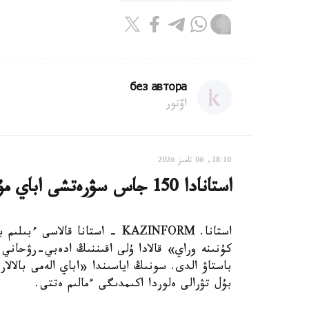
без автора
اۆتور
18:10, 06 تامىز 2026
استانادا 150 جاس سۋرەتشى اباي مۇراسىن قىلقالاممەن دارىپتەدى
كۇنىنە وراي» قالادا ۇلى اقىننىڭ ادەبي-رۋحاني 
باستاۋ الدى. سونىڭ اياسىندا «اباي الەمى بالال
بۇل تۋرالى ەلوردا اكىمدىگى ءمالىم ەتتى.