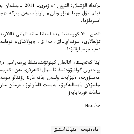
فيلم. بۇل جوبا «نۇر وتان» پارتياسىمەن بىرگە «جا
اسىرىلۋدا.
الدىن- الا كورسەتىلىمدە استانا جانە الماتى قالالار
تۇلعالارى، سونداي-اق، ب ا ق، «بولاشاق» قوعامدا
دەپ جوسپارلانۋدا.
رولدەرىن گولليۆۋدتىڭ تانىمال اكتەرلارى مەن اكتر
حەمسۆورت، ەليزابەت ولسەن جانە مارك رۋففالو سومدايد
جاسۇلان بايسالبەكوۆ، بەيبىت قامارانوۆ، ەرجان جارىل
سامات قوردابايەۆ.
Baq.kz
مادەنيەت
ىقپالداستىق