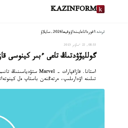
KAZINFORM
ترەند:
اقوردا
تاعايىنداۋ
وقيعا
2026-سايلاۋ
08:53, 22 ءساۋىر 2015
گولليۆۋدتىڭ تاعى ءبىر كينوسى قازا
استانا. قازاقپارات - arvel
تىلىنە اۋدارىلىپ، ەرتەڭنەن باستاپ ەل كينوتەات