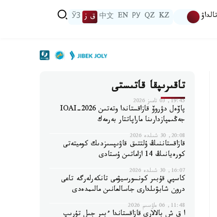
الداۋ
KZ
QZ
РУ
EN
中文
ق ز
ЎЗ
تاقىرىپقا قاتىستى
19:45, 03 تامىز 2026
پاۆەل دۋروۆ قازاقستاندا وتەتىن IOAI-2026
جەڭىمپازدارىنا ماراپاتتار بەرمەك
20:08, 30 شىلدە 2026
قازاقستاننىڭ ۇلتتىق قاۋىپسىزدىك كوميتەتى
كورەيانىڭ 14 ازاماتىن ۇستادى
16:07, 30 شىلدە 2026
كاسپي قۇبىر كونسورسيۋمى تانكەرلەرگە تاعى
درون شابۋىلدارى جاسالعانىن مالىمدەدى
11:48, 06 ماۋسىم 2026
ا ق ش بالالارى قازاقستاندا ءبىر جىل تۇرىپ