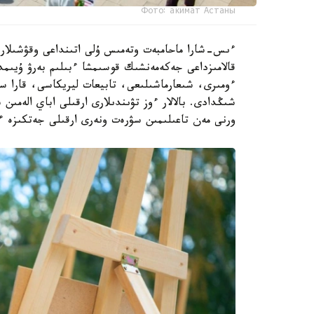
Фото: акимат Астаны
ءىس-شارا ماحامبەت وتەمىس ۇلى اتىنداعى وقۋشىلار سا
ءومىرى، شىعارماشىلىعى، تابيعات ليريكاسى، قارا س
شىڭدادى. بالالار ءوز تۋىندىلارى ارقىلى اباي الەمى
ورنى مەن تاعىلىمىن سۋرەت ونەرى ارقىلى جەتكىزە ء