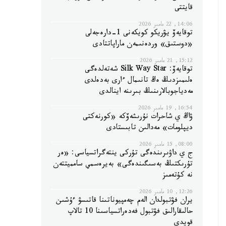
قايتتى
14:06, 22 مامىر 2026
توقايەۆ يۋريكو كويكەنى 1-دارەجەلى
«دوستىق» وردەنىمەن ماراپاتتادى
15:12, 21 مامىر 2026
توقايەۆ: Silk Way Star شەتەلدەگى
ەلىمىزدىڭ ەڭ تانىمال ءارى بەدەلدى
مەدياجوبالارىنىڭ بىرىنە اينالدى
16:54, 19 مامىر 2026
ۋاڭ ي شاحرات نۇرىشەۆكە «كورنەكتى
ديپلومات» مەدالىن تابىستادى
08:00, 15 مامىر 2026
ج ي داۋىرىندەگى تۇركى ينتەگراتسياسى: «ەر
تۇرىكتىڭ بەسىگىندەگى» بەيرەسمي سامميتتەن
نە كۇتەمىز
12:26, 10 مامىر 2026
يران فۋتبولدان الەم چەمپيوناتىنا قاتىسۋ ءۇشىن
حالىقارالىق فۋتبول فەدەراتسياسىنا 10 تالاپ
قويدى