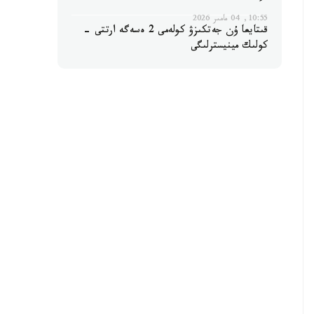
10:55, 04 مامىر 2026
قىتايعا ۇن جەتكىزۋ كولەمى 2 ەسەگە ارتتى -
كولىك مينيسترلىگى