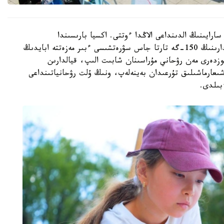
رايىنىڭ الدىنداعى الاڭدا ءوتتى. اكسيا بارىسىندا
قالامىزداعى جەكەمەنشىك قوسىمشا ءبىلىم بەرۋ ۇيىمدارىنىڭ 150-گە تارتا جاس سۋرەتشىسى ءبىر مەزەتتە ابايدىڭ
وزدەرى مەن رۋحاني مۇراسىنان شابىت الىپ، قيالدارىن
ن شىعارماشىلىق تۇرعىدان بەينەلەپ، ونىڭ ۇلت رۋحانياتىنداعى
بىلدى.