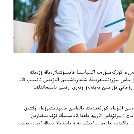
زىمەن» كوركەمسۋرەت اكسياسىنا قاتىسۋشىلاردىڭ ۇزدىك
ا جاس سۋرەتشىلەردىڭ شىعارماشىلىق الەۋەتىن تانىتىپ قانا
رۋحاني مۇراسىن بەينەلەۋ ونەرى ارقىلى ناسيحاتتاۋعا
تىن اشۋعا، كوركەمدىك تالعامىن قالىپتاستىرۋعا، ۇلتتىق
ات» ءبىرتۇتاس تاربيە باعدارلاماسىنىڭ قۇندىلىقتارىن
ان ماڭىزدى مادەني-ءبىلىم بەرۋ باستامالارىنىڭ ءبىرى بولىپ