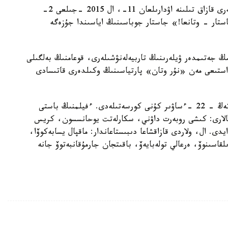
«كەك الۋشىلار: الترون ءداۋىرى» 2011 -جىلدان بەرى قازاق تىلىنە اۋدارىلعان 11-، ال 2015 -جىلعى 2-
ستار - وتانعا!» جاستار جوباسىنىڭ اياسىندا جۇزەگە
ىنىڭ جەتىمدەر ۋيلەرىنىڭ تاربيەلەنۋشىلەرى، قوعامنىڭ بەلگىلى
ستىعى مەن «نۇر وتان» پارتياسىنىڭ وكىلدەرى قاتىسادى
ايتا كەتەيىك، اتالعان كينوتۋىندىنىڭ پرەمەراسى ەرتەڭ - 22 -ءساۋىر كۇنى كورسەتىلەدى. ءفيلمنىڭ باستى
يسالارى: كىشى روبەرت داۋني، سكارلەتت يوحانسسون، كريس
ى. ال، ولاردى قازاقشاعا دىبىستاعاندار: ماقپال يسابەكوۆا،
قاسىنوۆ، ەرعالي تولەبايەۆ، باقىتجان جارمۇقانبەتوۆ جانە