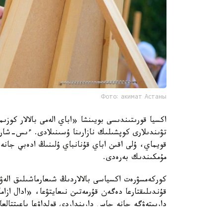
Фото: акимат Астаны
اكسيا قورىتىندىسى بويىنشا «اباي الەمى بالالار كو
تۋىندىلارى كوپشىلىك نازارىنا ۇسىنىلادى. ءىس-شار
قويماي، ۇلى اقىن اباي قۇنانباي ۇلىنىڭ ادەبي جانە 
مۇمكىندىك بەرەدى.
كوركەمسۋرەت اكسياسى بالالاردىڭ شىعارماشىلىق الەۋە
قۇندىلىقتارعا دەگەن قۇرمەتىن نىعايتۋعا، «ادال ازام
دارىپتەۋگە جانە جاس دارىنداردى قولداۋعا باعىتتالع
سانالادى.