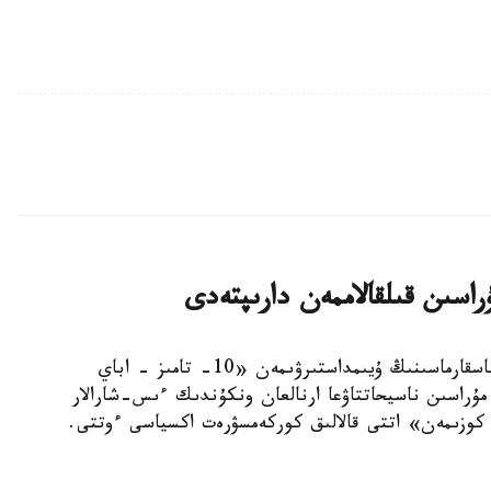
استانا. KAZINFORM - استانا قالاسى ءبىلىم باسقارماسىنىڭ ۇيىمداستىرۋىمەن «10- تامىز - اباي
مۇراسىن ناسيحاتتاۋعا ارنالعان ونكۇندىك ءىس-شارالار
ار كوزىمەن» اتتى قالالىق كوركەمسۋرەت اكسياسى ءوتتى.