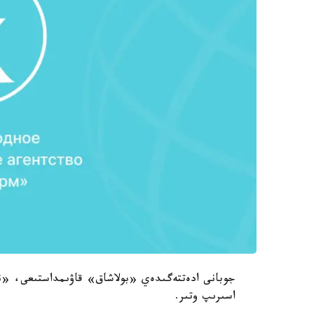
اسىرىپ وتىر.