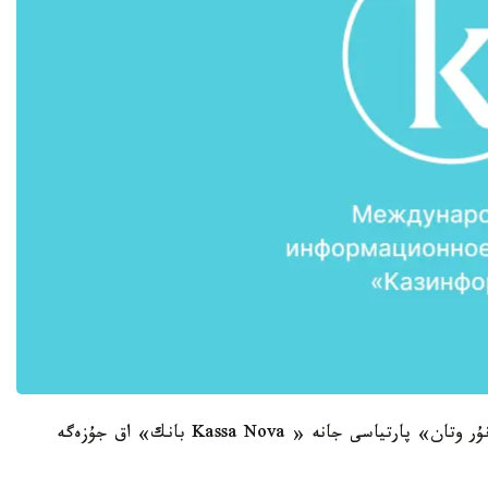
جوبانى ادەتتەگىدەي «بولاشاق» قاۋىمداستىعى، «نۇر وتان» پارتياسى جانە « Kassa Nova بانك» اق جۇزەگە