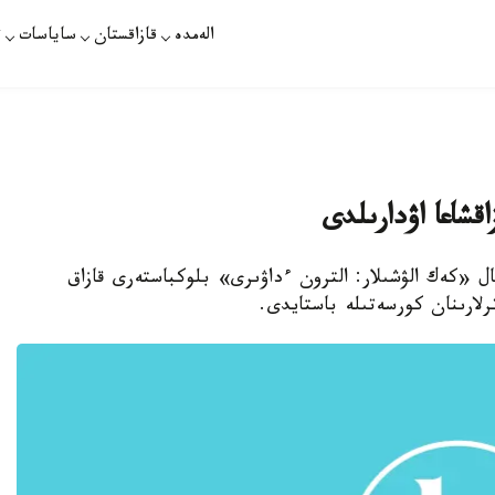
الەمدە
قازاقستان
ساياسات
ت
قشاعا اۋدارىلدى
M ستۋدياسىنىڭ تانىمال «كەك الۋشىلار: الترون ءداۋىرى» بلوكباستەرى قازاق
رلارىنان كورسەتىلە باستايدى.