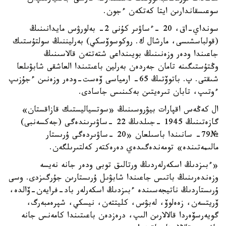
سوعىسقاندارىن ايتا كەتكەن ءجون.
سونداي-اق، 20 -ءساۋىر كۇنى 2- بەلورۋس مايدانىنىڭ
(قولباسشىسى، مارشال ك. روكوسوۆسكي) بەرليننىڭ سولتۇستىك
جاعىندا ودەر وزەنىنىڭ بويىنداعى شتەتتەن قالاسىنىڭ
وڭتۇستىگىنە تامان جەردەن بەرلين باعىتىندا العاشقى شابۋىلعا
شىقتى. پ. باتوۆتىڭ 65- ارمياسى ۆەست-ودەر وزەنىن ءجۇزىپ
ءوتىپ، تابان تىرەيتىن بەكىنىس جاسادى.
ال كەڭەس اقپارات بيۋروسىنىڭ «سوتسياليستىك قازاقستان»
گازەتىنىڭ 1945 -جىلدىڭ 22 -ساۋىرىندەگى (جەكسەنبى)
№79- سانىندا باسىلعان «20 -ساۋىردەگى ۇرىستار
مالىمەتىندە» تومەندەگىدەي دەرەكتەر كەلتىرىلگەن.
«ءبىزدىڭ اسكەرلەردىڭ ورتالىق توبى ودەر جانە نەيسە
وزەندەرىنىڭ باتىس جاعىندا شابۋىل ۇرىستارىن جۇرگىزدى. وسى
ۇرىستاردىڭ ناتيجەسىندە ءبىزدىڭ اسكەرلەر باد-فرايەن-ۆالدە،
ۆريتسەن، زەەلوۆ، لەبۋس، كليتتەن، نيسكي، شپرەمبەرگ،
گويەرسۆەردا قالالارىن الىپ، درەزدەن باعىتىندا كامەنس جانە