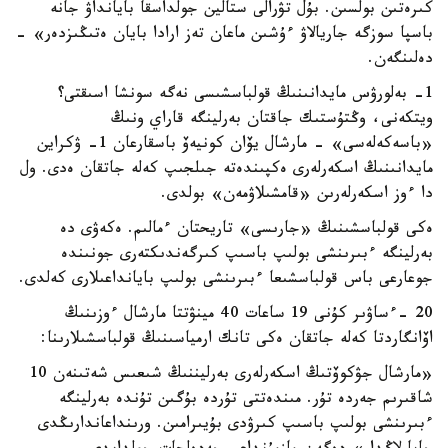
كىرەتىن بولسىن. بۇل تۋرالى ستالين جولداسقا بايانداۋ جانە
باسپا سوزگە جاريالاۋ ءۇشىن ماعان تەز ارادا بايان ەتىڭىزدەر» -
دەلىنگەن.
1- بەلورۋس مايدانىنىڭ قولباسشىسى نەگە سونشا اسىقتى؟
ويتكەنى، وڭتۇستىك جاقتان بەرلينگە قاراي ونىڭ
«باسەكەلەسى» - مارشال يۆان كونيەۆ باسقارعان 1- ۋكراين
مايدانىنىڭ اسكەرلەرى ەكپىندەتە جىلجىپ كەلە جاتقان ەدى. ول
دا ءوز اسكەرلەرىن «قامشىلاۋمەن» بولدى.
ەكى قولباسشىنىڭ «جارىسى» تاريحتان ءمالىم. ەكەۋى دە
بەرلينگە ءبىرىنشى بولىپ باسىپ كىرگەندىكتەرى جونىندە
جوعارعى باس قولباسشىعا ءبىرىنشى بولىپ بايانداعىلارى كەلدى.
20 -ءساۋىر كۇنى 19 ساعات 40 مينۋتتا مارشال ءوزىنىڭ
اۆانگاردتا كەلە جاتقان ەكى تانك ارمياسىنىڭ قولباسشىلارىنا:
«مارشال جۋكوۆتىڭ اسكەرلەرى بەرليننىڭ شىعىس شەتىنەن 10
شاقىرىم جەردە تۇر. مىندەتتى تۇردە بۇگىن تۇندە بەرلينگە
ءبىرىنشى بولىپ باسىپ كىرۋدى بۇيىرامىن. ورىنداعاندارىڭدى