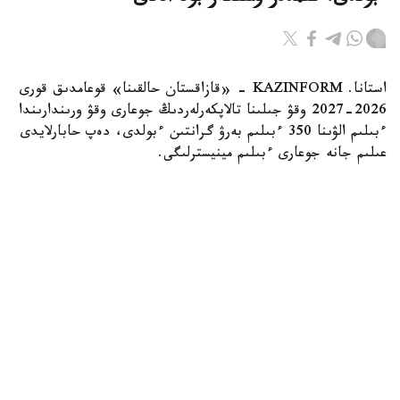
استانا. KAZINFORM - «قازاقستان حالقىنا» قوعامدىق قورى
2026-2027 وقۋ جىلىنا تالاپكەرلەردىڭ جوعارى وقۋ ورىندارىندا
ءبىلىم الۋىنا 350 ءبىلىم بەرۋ گرانتىن ءبولدى، دەپ حابارلايدى
عىلىم جانە جوعارى ءبىلىم مينيسترلىگى.