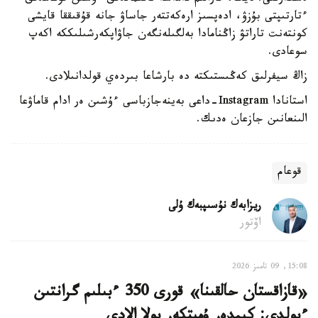
ءتارتىپتى بۇزۋ، ادەپسىز ارەكەتتەر جاساۋ جانە قۇقىققا قايشى
كونتەنت تاراتۋ زاڭنامادا بەلگىلەنگەن جاۋاپكەرشىلىككە اكەپ
سوعادى.
زاڭ سيفرلىق كەڭىستىكتە دە بارشاعا بىردەي قولدانىلادى.
استانادا Instagram-داعى بەينەجازباسى ءۇشىن ەر ادام قاماۋعا
الىنعانىن جازعان ەدىك.
قوعام
ريزابەك نۇسىپبەك ۇلى
اۆتور
15:08, 09 تامىز 2026
«قازاقستان حالقىنا» قورى 350 ءبىلىم گرانتىن
ءبولدى: كىمدەر ۇمىتكەر بولا الادى