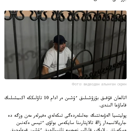
Фото: видеодан алынған скрин
اتالعان قۇقىق بۇزۋشىلىق ءۇشىن ەر ادام 10 تاۋلىككە اكىمشىلىك
قاماۋعا الىندى.
پوليتسيا الەۋمەتتىك جەلىلەردەگى تىكەلەي ەفيرلەر مەن وزگە دە
جاريالانىمدار زاڭ تالاپتارىنا سايكەس بولۋى ءتيىس ەكەنىن
ەسكەرتتى. لايك، قارالىم نەمەسە تانىمالدىق ءۇشىن قوعامدىق