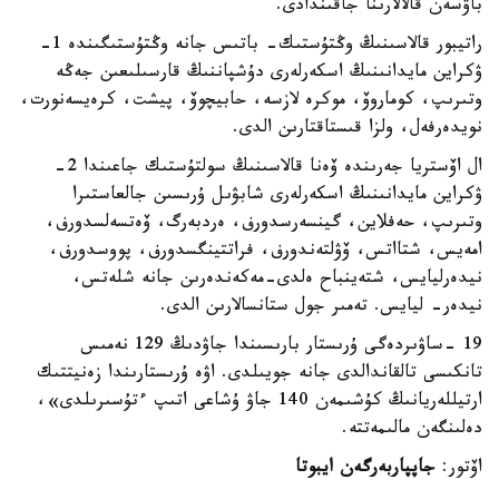
باۋسەن قالالارىنا جاقىندادى.
راتيبور قالاسىنىڭ وڭتۇستىك- باتىس جانە وڭتۇستىگىندە 1-
ۋكراين مايدانىنىڭ اسكەرلەرى دۇشپاننىڭ قارسىلىعىن جەڭە
وتىرىپ، كوماروۆ، موكرە لازسە، حابيچوۆ، پيشت، كرەيسەنورت،
نويدەرفەل، ولزا قىستاقتارىن الدى.
ال اۆستريا جەرىندە ۆەنا قالاسىنىڭ سولتۇستىك جاعىندا 2-
ۋكراين مايدانىنىڭ اسكەرلەرى شابۋىل ۇرىسىن جالعاستىرا
وتىرىپ، حەفلاين، گينسەرسدورف، ەردبەرگ، ۆەتسەلسدورف،
امەيس، شتااتس، ۆۋلتەندورف، فراتتينگسدورف، پووسدورف،
نيدەرليايس، شتەينباح ەلدى-مەكەندەرىن جانە شلەتس،
نيدەر- ليايس. تەمىر جول ستانسالارىن الدى.
19 -ساۋىردەگى ۇرىستار بارىسىندا جاۋدىڭ 129 نەمىس
تانكىسى تالقاندالدى جانە جويىلدى. اۋە ۇرىستارىندا زەنيتتىك
ارتيللەريانىڭ كۇشىمەن 140 جاۋ ۇشاعى اتىپ ءتۇسىرىلدى»،
دەلىنگەن مالىمەتتە.
اۆتور:
جاپپاربەرگەن ايبوتا