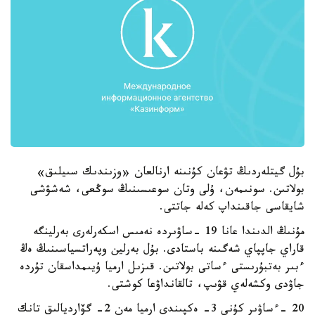
بۇل گيتلەردىڭ تۋعان كۇنىنە ارنالعان «وزىندىك سىيلىق»
بولاتىن. سونىمەن، ۇلى وتان سوعىسىنىڭ سوڭعى، شەشۋشى
شايقاسى جاقىنداپ كەلە جاتتى.
مۇنىڭ الدىندا عانا 19 -ساۋىردە نەمىس اسكەرلەرى بەرلينگە
قاراي جاپپاي شەگىنە باستادى. بۇل بەرلين وپەراتسياسىنىڭ ەڭ
ءبىر بەتبۇرىستى ءساتى بولاتىن. قىزىل ارميا ۇيىمداسقان تۇردە
جاۋدى وكشەلەي قۋىپ، تالقانداۋعا كوشتى.
20 -ءساۋىر كۇنى 3- ەكپىندى ارميا مەن 2- گۆارديالىق تانك