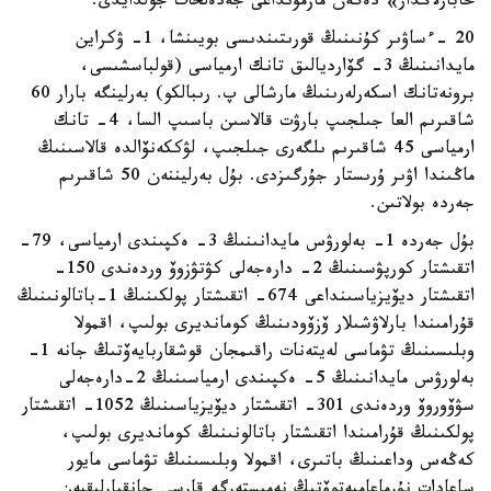
حابارلاڭدار» دەگەن مازمۇنداعى جەدەلحات جولدايدى.
20 -ءساۋىر كۇنىنىڭ قورىتىندىسى بويىنشا، 1- ۋكراين
مايدانىنىڭ 3- گۆارديالىق تانك ارمياسى (قولباسشىسى،
برونەتانك اسكەرلەرىنىڭ مارشالى پ. رىبالكو) بەرلينگە بارار 60
شاقىرىم العا جىلجىپ بارۋت قالاسىن باسىپ السا، 4- تانك
ارمياسى 45 شاقىرىم ىلگەرى جىلجىپ، لۋككەنۆالدە قالاسىنىڭ
ماڭىندا اۋىر ۇرىستار جۇرگىزدى. بۇل بەرليننەن 50 شاقىرىم
جەردە بولاتىن.
بۇل جەردە 1- بەلورۋس مايدانىنىڭ 3- ەكپىندى ارمياسى، 79-
اتقىشتار كورپۋسىنىڭ 2- دارەجەلى كۋتۋزوۆ وردەندى 150-
اتقىشتار ديۆيزياسىنداعى 674- اتقىشتار پولكىنىڭ 1-باتالونىنىڭ
قۇرامىندا بارلاۋشىلار ۆزۆودىنىڭ كومانديرى بولىپ، اقمولا
وبلىسىنىڭ تۋماسى لەيتەنات راقىمجان قوشقاربايەۆتىڭ جانە 1-
بەلورۋس مايدانىنىڭ 5- ەكپىندى ارمياسىنىڭ 2-دارەجەلى
سۋۆوروۆ وردەندى 301- اتقىشتار ديۆيزياسىنىڭ 1052- اتقىشتار
پولكىنىڭ قۇرامىندا اتقىشتار باتالونىنىڭ كومانديرى بولىپ،
كەڭەس وداعىنىڭ باتىرى، اقمولا وبلىسىنىڭ تۋماسى مايور
ساعادات نۇرماعامبەتوۆتىڭ نەمىستەرگە قارسى جانقيارلىقپەن