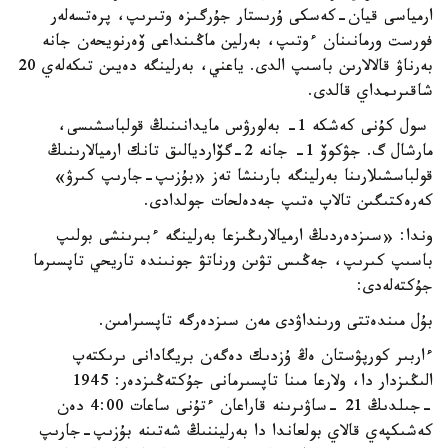
ارمياسى قيان-كەسكى ۇرىستار جۇرگىزە وتىرىپ، پرەتسەلەر
فورست ورمانىنان ءوتىپ، بەرلين ماڭىنداعى ۆەرنويحەن جانە
بەرناۋ قالالارىن باسىپ الدى. ياعني، بەرلينگە دەيىن تىكەلەي 20
شاقىرىمداي قالدى.
سول كۇنى كەشكە 1- بەلورۋس مايدانىنىڭ قولباسشىسى،
مارشال گ. جۋكوۆ 1- جانە 2-گۆارديالىق تانك ارميالارىنىڭ
قولباسشىلارىنا بەرلينگە بارىنشا تەز «بۇزىپ-جارىپ كىرۋ»
كەرەكتىگىن تالاپ ەتىپ جەدەلحات جولدادى.
وندا: «سىزدەردىڭ ارميالارىڭىزعا بەرلينگە ءبىرىنشى بولىپ
باسىپ كىرىپ، جەڭىس تۋىن ورناتۋ جونىندە تاريحي تاپسىرما
جۇكتەلەدى:
بۇل مىندەتتى ورىنداۋدى مەن سىزدەرگە تاپسىرامىن.
ءاربىر كورپۋستان ەڭ ۇزدىك دەگەن بريگادانى ىرىكتەپ
الىڭىزدار دا، ولارعا مىنا تاپسىرمانى جۇكتەڭىزدەر: 1945
-جىلدىڭ 21 -ساۋىرىنە قاراعان ءتۇنى ساعات 4:00 دەن
كەشىكپەي قالاي بولعاندا دا بەرليننىڭ شەتىنە بۇزىپ-جارىپ