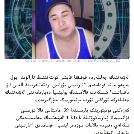
Фото: видеодан алынған скрин/ t.me/POLICE_of_KZ
الەۋمەتتىك جەلىلەردە قۇقىققا قايشى كونتەنتتىڭ تارالۋىنا جول
بەرمەۋ جانە قوعامدىق ءتارتىپتى بۇزاتىن ارەكەتتەردىڭ الدىن الۋ
ماقساتىندا شىمكەنت قالاسىنىڭ پوليتسيا دەپارتامەنتى الەۋمەتتىك
جەلىلەرگە تۇراقتى تۇردە مونيتورينگ جۇرگىزەدى.
كەزەكتى مونيتورينگ بارىسىندا 39 جاستاعى قالا تۇرعىنى
قۋانىشبەك ۋماربەكوۆتىڭ TikTok الەۋمەتتىك جەلىسىندەگى
تىكەلەي ەفيردە بالاعات سوزدەر ايتىپ، قوعامدىق ءتارتىپتى
بۇزعانى انىقتالدى.