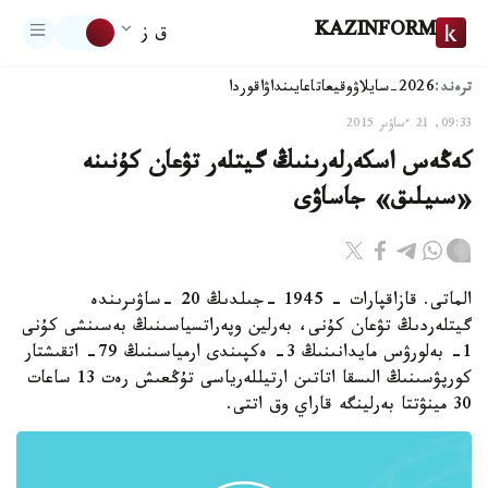
KAZINFORM
ق ز
ترەند:
2026-سايلاۋ
وقيعا
تاعايىنداۋ
اقوردا
09:33, 21 ءساۋىر 2015
كەڭەس اسكەرلەرىنىڭ گيتلەر تۋعان كۇنىنە
«سىيلىق» جاساۋى
الماتى. قازاقپارات - 1945 -جىلدىڭ 20 -ساۋىرىندە
گيتلەردىڭ تۋعان كۇنى، بەرلين وپەراتسياسىنىڭ بەسىنشى كۇنى
1- بەلورۋس مايدانىنىڭ 3- ەكپىندى ارمياسىنىڭ 79- اتقىشتار
كورپۋسىنىڭ الىسقا اتاتىن ارتيللەرياسى تۇڭعىش رەت 13 ساعات
30 مينۋتتا بەرلينگە قاراي وق اتتى.