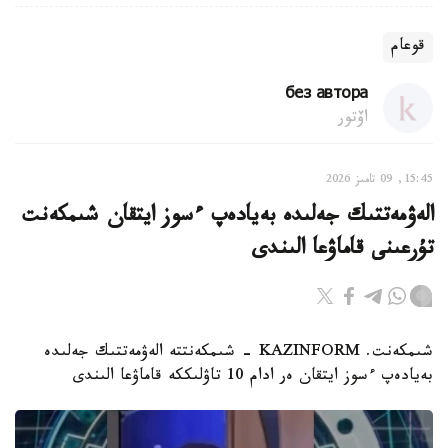
قوعام
без автора
اۆتور
15:45, 09 تامىز 2026
الەۋمەتتىك جەلىدە بەيادەپ ءسوز ايتقان شىمكەنت
تۇرعىنى قاماۋعا الىندى
شىمكەنت. KAZINFORM - شىمكەنتتە الەۋمەتتىك جەلىدە
بەيادەپ ءسوز ايتقان ەر ادام 10 تاۋلىككە قاماۋعا الىندى