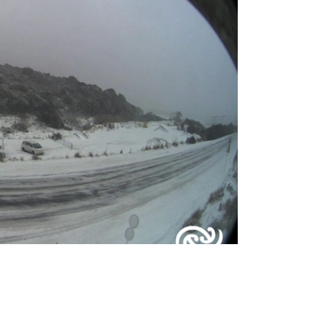
فوتو: جاڭا زەلانديا مەتەورولوگيالىق قىزمەتى / X جەلىسى