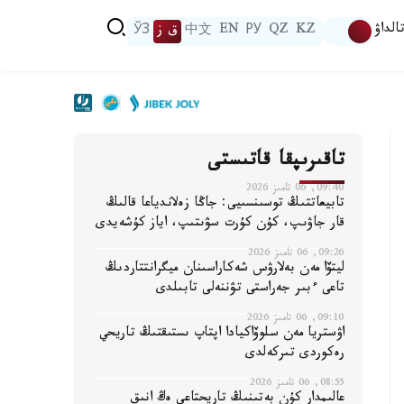
الداۋ
KZ
QZ
РУ
EN
中文
ق ز
ЎЗ
تاقىرىپقا قاتىستى
09:40, 06 تامىز 2026
تابيعاتتىڭ توسىنسىيى: جاڭا زەلاندياعا قالىڭ
قار جاۋىپ، كۇن كۇرت سۋىتىپ، اياز كۇشەيدى
09:26, 06 تامىز 2026
ليتۆا مەن بەلارۋس شەكاراسىنان ميگرانتتاردىڭ
تاعى ءبىر جەراستى تۋننەلى تابىلدى
09:10, 06 تامىز 2026
اۋستريا مەن سلوۆاكيادا اپتاپ ىستىقتىڭ تاريحي
رەكوردى تىركەلدى
08:55, 06 تامىز 2026
عالىمدار كۇن بەتىنىڭ تاريحتاعى ەڭ انىق