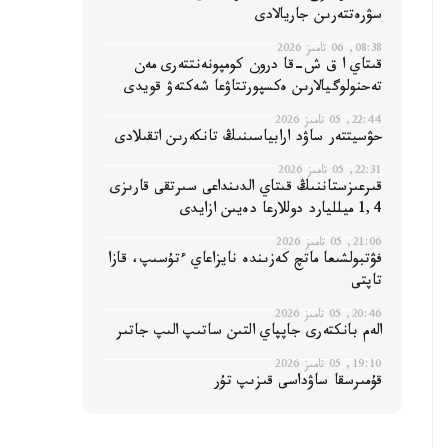
سۋرەتتەرىن جاريالادى
08:38, 06 تامىز 2026
قىتاي ا ق ش-قا درون كومپونەنتتەرى مەن
تەحنولوگيالارىن ەكسپورتتاۋعا شەكتەۋ قويدى
22:44, 05 تامىز 2026
حۋسيتتەر ساۋد ارابياسىنىڭ تانكەرىن اتقىلادى
22:31, 05 تامىز 2026
قىرعىزستاننىڭ قىتاي الدىنداعى سىرتقى قارىزى
1,4 ميلليارد دوللارعا دەيىن ازايدى
21:06, 05 تامىز 2026
فۋتبولشىعا ماتچ كەزىندە نايزاعاي ءتۇسىپ، قازا
تاپتى
20:46, 05 تامىز 2026
الەم بانكتەرى جاپپاي التىن ساتىپ الىپ جاتىر
19:10, 05 تامىز 2026
قۇمىرسقا ساۋداسى قىزىپ تۇر