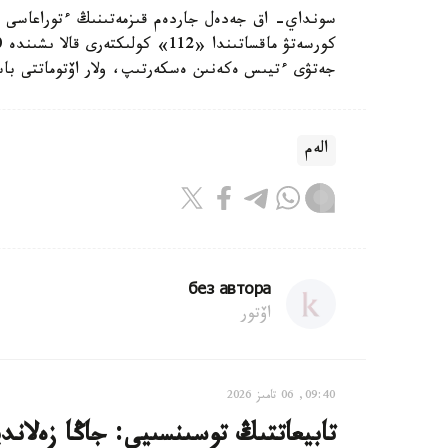
سونداي- اق جەدەل جاردەم قىزمەتىنىڭ ءتوراعاسى وس
جەتۋى ءتيىس ەكەنىن ەسكەرتىپ، ولار اۆتوماتتى باس
الەم
без автора
اۆتور
09:40, 06 تامىز 2026
تابيعاتتىڭ توسىنسىيى: جاڭا زەلاند