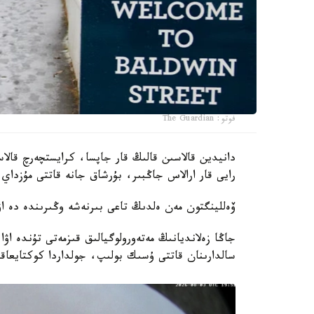
فوتو: The Guardian
دانيدين قالاسىن قالىڭ قار جاپسا، كرايستچەرچ قال
رايى قار ارالاس جاڭبىر، بۇرشاق جانە قاتتى مۇزداي
ۆەللينگتون مەن ەلدىڭ تاعى بىرنەشە وڭىرىندە دە اۋ
جاڭا زەلانديانىڭ مەتەورولوگيالىق قىزمەتى تۇندە اۋ
سالدارىنان قاتتى ۇسىك بولىپ، جولداردا كوكتايعاقت