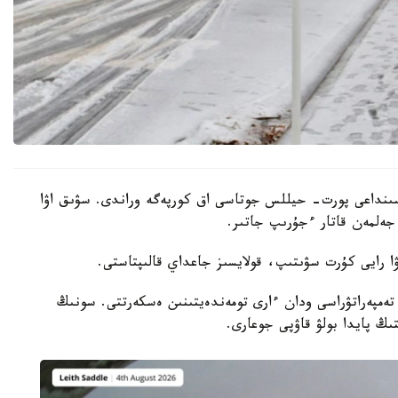
اسىنداعى پورت- حيللس جوتاسى اق كورپەگە وراندى. سۋىق اۋا
 جەلمەن قاتار ءجۇرىپ جاتىر.
ا رايى كۇرت سۋىتىپ، قولايسىز جاعداي قالىپتاستى.
ا تەمپەراتۋراسى ودان ءارى تومەندەيتىنىن ەسكەرتتى. سونىڭ
ىڭ پايدا بولۋ قاۋپى جوعارى.