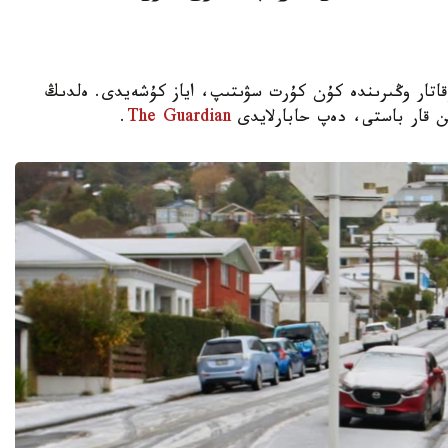
نديانىڭ ءبىرقاتار وڭىرىندە كۇن كۇرت سۋىتىپ، اياز كۇشەيدى. ەلدىڭ
ن قار باستى، دەپ حابارلايدى
The Guardian
.