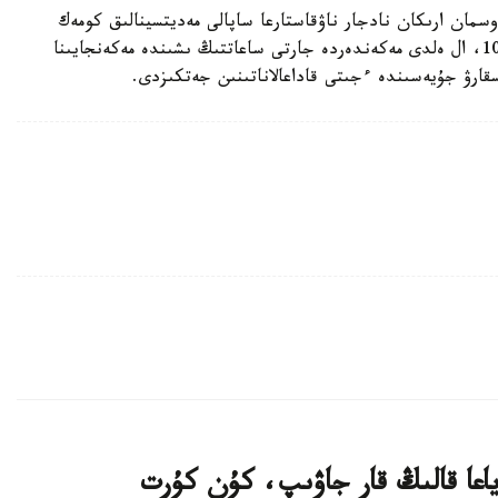
مان ارىكان نادجار ناۋقاستارعا ساپالى مەديتسينالىق كومەك
كورسەتۋ ماقساتىندا «112» كولىكتەرى قالا ىشىندە 10، ال ەلدى مەكەندەردە جارتى ساعاتتىڭ ىشىندە مەكەنجايىنا
قارۋ جۇيەسىندە ءجىتى قاداعالاناتىنىن جەتكىزدى.
ياعا قالىڭ قار جاۋىپ، كۇن كۇرت