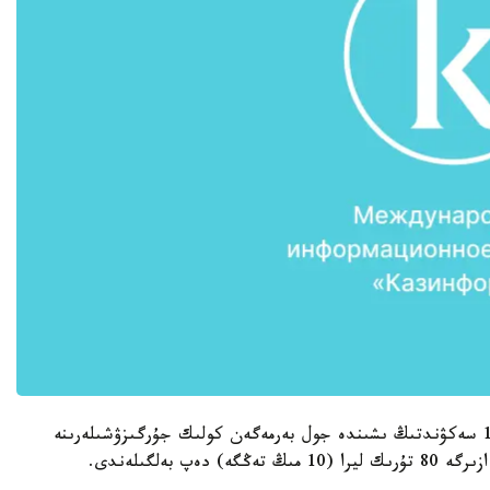
قابىلدانعالى جاتقان جاڭا زاڭدا «112» كولىگىنە 12 سەكۋندتىڭ ىشىندە جول بەرمەگەن كولىك جۇرگىزۋشىلەرىنە
 بەلگىلەندى.