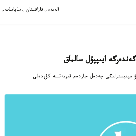
الەمدە
قازاقستان
ساياسات
ت
ەندەرگە ايىپپۇل سالماق
اۋ مينيسترلىگى جەدەل جاردەم قىزمەتىنە كۇردەلى