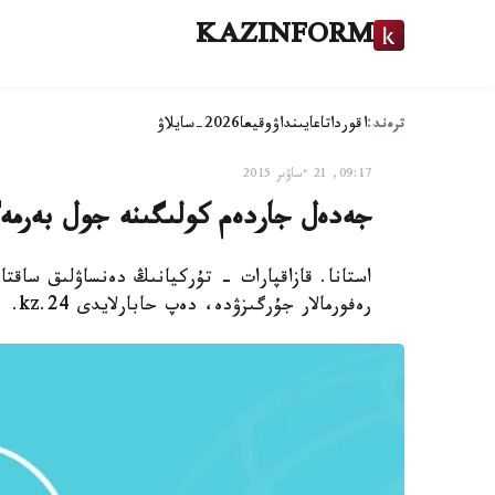
KAZINFORM
ترەند:
اقوردا
تاعايىنداۋ
وقيعا
2026-سايلاۋ
09:17, 21 ءساۋىر 2015
جەدەل جاردەم كولىگىنە جول بەرمەگ
استانا. قازاقپارات - تۇركيانىڭ دەنساۋلىق ساقت
رەفورمالار جۇرگىزۋدە، دەپ حابارلايدى 24.kz.