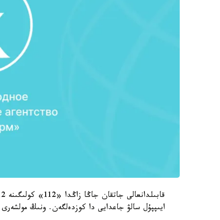
ايىپپۇل سالۋ جاعدايى دا كوزدەلگەن. ونىڭ مولشەرى ازىرگە 80 تۇرىك ليرا (10 مىڭ تەڭگە) دەپ