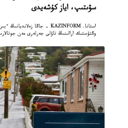
سۋىتىپ، اياز كۇشەيدى
استانا. KAZINFORM - جاڭا زەلا
وڭتۇستىك ارالىنىڭ تاۋلى جەرلەرى مەن جوتالارى