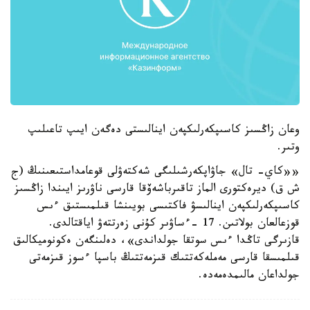
وعان زاڭسىز كاسىپكەرلىكپەن اينالىستى دەگەن ايىپ تاعىلىپ
وتىر.
««كاي- تال» جاۋاپكەرشىلىگى شەكتەۋلى قوعامداستىعىنىڭ (ج
ش ق) ديرەكتورى الماز تاقىرباشەۆقا قارسى ناۋرىز ايىندا زاڭسىز
كاسىپكەرلىكپەن اينالىسۋ فاكتىسى بويىنشا قىلمىستىق ءىس
قوزعالعان بولاتىن. 17 -ءساۋىر كۇنى زەرتتەۋ اياقتالدى.
قازىرگى تاڭدا ءىس سوتقا جولداندى»، دەلىنگەن ەكونوميكالىق
قىلمىسقا قارسى مەملەكەتتىك قىزمەتتىڭ باسپا ءسوز قىزمەتى
جولداعان مالىمدەمەدە.