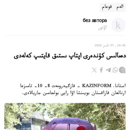
الەم
قوعام
без автора
اۆتور
16:45, 07 تامىز 2026
دەمالىس كۇندەرى اپتاپ ىستىق قايتىپ كەلەدى
استانا. KAZINFORM - قازگيدرومەت 8- 10- تامىزعا
ارنالعان قازاقستان بويىنشا اۋا رايى بولجامىن جاريالادى.