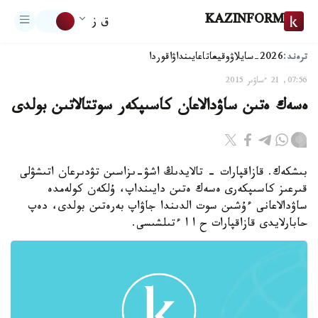
KAZINFORM
ق ز
ترەند:
2026-سايلاۋ
وقيعا
تاعايىنداۋ
اقوردا
07:56, 21 ءساۋىر 2015
ەسەك ەتىن ساۋدالاعان كاسىپكەر سوتتالاتىن بولدى
بىشكەك. قازاقپارات - تالايدىڭ اشۋ-ىزاسىن تۋدىرعان اتىشۋلى
قىرعىز كاسىپكەرى ەسەك ەتىن دايىنداپ، ۇلكەن كولەمدە
ساۋدالاعانى ءۇشىن سوت الدىندا جاۋاپ بەرەتىن بولدى، دەپ
حابارلايدى قازاقپارات ح ا ا ءتىلشىسى.