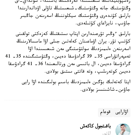
رەسپۋبليكانىڭ شىعىسىندا كەزەڭنىڭ باسىندا، سونداي-اق
وڭتۇستىك جانە وڭتۇستىك-شىعىستىڭ تاۋلى اۋداندارىندا
بارلىق كۇندەرى وڭتۇستىك سيكلوننىڭ اسەرىنەن جاڭبىر
جاۋىپ، نايزاعاي كۇتىلەدى.
بارلىق ءوڭىر تۇرعىندارىن اپتاپ ىستىقتىڭ كەزەكتى تولقىنى
كۇتىپ تۇر. يران اۋماعىنان كەلەتىن جىلى اۋا ماسسالارىنىڭ
اسەرىنەن ەلىمىزدىڭ سولتۇستىگى مەن شىعىسىندا اۋا
تەمپەراتۋراسى 35- 39 گرادۋسقا دەيىن، وڭتۇستىگىندە 35- 41
گرادۋسقا دەيىن، ال باتىسى مەن ورتالىعىندا 36- 41 گرادۋسقا
دەيىن كوتەرىلىپ، وتە قاتتى ىستىق بولادى.
ايتا كەتەلىك بۇگىن ەلىمىزدىڭ باسىم بولىگىندە اۋا رايى
جاۋىن-شاشىنسىز بولادى.
اۋارايى
قوعام
باقىتجول كاكەش
اۆتور