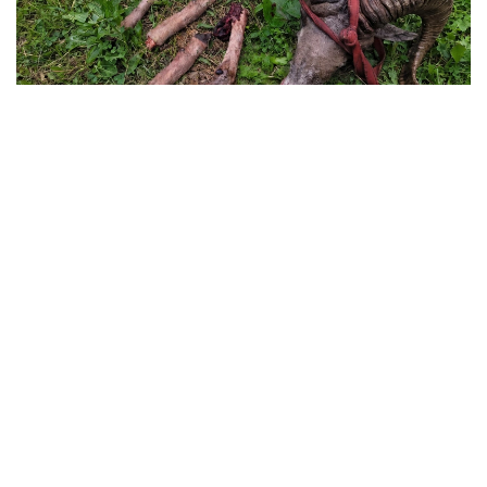
Фото: Қаратау мемлекеттік табиғи қорығы
قاراتاۋ مەملەكەتتىك تابيعي قورىعى - قازاقستانداعى ەرەكشە
قورعالاتىن تابيعي اۋماقتاردىڭ ءبىرى. جالپى اۋماعى 34300
گەكتاردى قامتيتىن قورىق 2004 -جىلى قۇرىلعان.
قورىق مالىمەتىنشە، جىل باسىنان بەرى تابيعات قورعاۋ
زاڭناماسىنىڭ ساقتالۋىن قامتاماسىز ەتۋ ماقساتىندا 103 رەيد
وتكىزىلگەن. ناتيجەسىندە ءبىر براكونەرلىك دەرەك انىقتالىپ،
قىلمىستىق ءىس قوزعالعان.