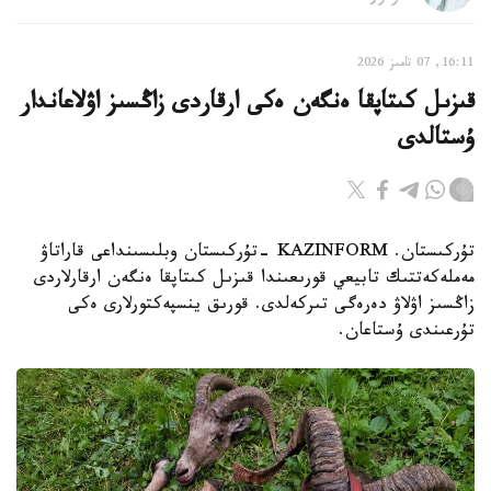
16:11, 07 تامىز 2026
قىزىل كىتاپقا ەنگەن ەكى ارقاردى زاڭسىز اۋلاعاندار
ۇستالدى
تۇركىستان. KAZINFORM -تۇركىستان وبلىسىنداعى قاراتاۋ
مەملەكەتتىك تابيعي قورىعىندا قىزىل كىتاپقا ەنگەن ارقارلاردى
زاڭسىز اۋلاۋ دەرەگى تىركەلدى. قورىق ينسپەكتورلارى ەكى
تۇرعىندى ۇستاعان.