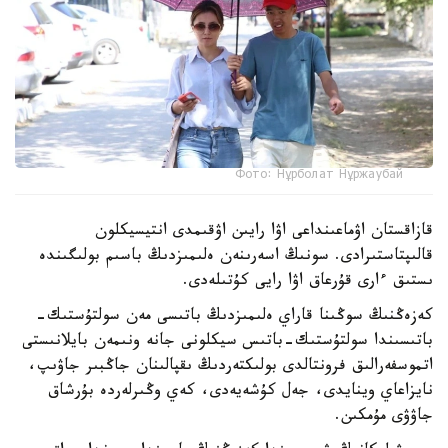
Фото: Нұрболат Нұржаубай
قازاقستان اۋماعىنداعى اۋا رايىن اۋقىمدى انتيسيكلون
قالىپتاستىرادى. سونىڭ اسەرىنەن ەلىمىزدىڭ باسىم بولىگىندە
ىستىق ءارى قۇرعاق اۋا رايى كۇتىلەدى.
كەزەڭنىڭ سوڭىنا قاراي ەلىمىزدىڭ باتىسى مەن سولتۇستىك-
باتىسىندا سولتۇستىك-باتىس سيكلونى جانە ونىمەن بايلانىستى
اتموسفەرالىق فرونتالدى بولىكتەردىڭ ىقپالىنان جاڭبىر جاۋىپ،
نايزاعاي وينايدى، جەل كۇشەيەدى، كەي وڭىرلەردە بۇرشاق
جاۋۋى مۇمكىن.