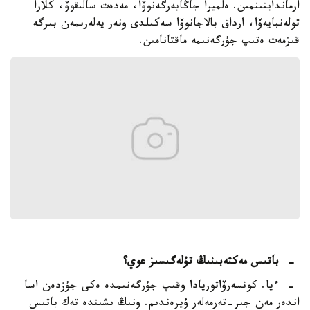
ارماندايتىنمىن. ەلميرا جاڭابەرگەنوۆا، مەدەت سالىقوۆ، كلارا
تولەنبايەۆا، ارداق بالاجانوۆا سەكىلدى ونەر يەلەرىمەن بىرگە
قىزمەت ەتىپ جۇرگەنىمە ماقتانامىن.
- باتىس مەكتەبىنىڭ تۇلەگىسىز عوي؟
- ءيا. كونسەرۆاتوريادا وقىپ جۇرگەنىمدە ەكى جۇزدەن اسا
اندەر مەن جىر-تەرمەلەر ۇيرەندىم. ونىڭ ىشىندە تەك باتىس