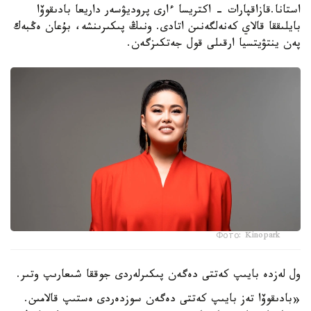
استانا.قازاقپارات - اكتريسا ءارى پروديۋسەر داريعا بادىقوۆا
بايلىققا قالاي كەنەلگەنىن اتادى. ونىڭ پىكىرىنشە، بۇعان ەڭبەك
پەن ينتۋيتسيا ارقىلى قول جەتكىزگەن.
Фото: Kinopark
ول لەزدە بايىپ كەتتى دەگەن پىكىرلەردى جوققا شىعارىپ وتىر.
«بادىقوۆا تەز بايىپ كەتتى دەگەن سوزدەردى ەستىپ قالامىن.