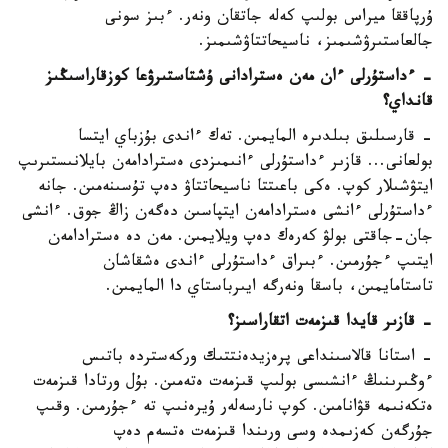
ۇرپاققا ميراس بولىپ كەلە جاتقان ونەر. ءبىز سونى
جالعاستىرۋشىمىز، ناسيحاتتاۋشىمىز.
- ءداستۇرلى ءان مەن ەسترادانى ۇشتاستىرۋعا كوزقاراسىڭىز
قانداي؟
- قارسىلىق بىلدىرە المايمىن. تەك ءاندى بۇزباي ايتسا
بولعانى... قازىر ءداستۇرلى ءانىمىزدى ەسترادامەن بايلانىستىرىپ
ايتۋشىلار كوپ. ەكى باعىتتا ناسيحاتتاۋ دەپ تۇسىنەمىن. جانە
ءداستۇرلى ءانشى ەسترادامەن ايتپاسىن دەگەن زاڭ جوق. ءانشى
جان-جاقتى بولۋ كەرەك دەپ ويلايمىن. مەن دە ەسترادامەن
ايتىپ ءجۇرمىن. ءبىراق ءداستۇرلى ءاندى ەشقاشان
تاستامايمىن، باسقا ونەرگە ايىرباستاي دا المايمىن.
- قازىر قايدا قىزمەت اتقاراسىز؟
- استانا قالاسىنداعى پرەزيدەنتتىك وركەستردە باتىس
ءوڭىرىنىڭ ءانشىسى بولىپ قىزمەت ەتەمىن. بۇل ورتادا قىزمەت
ەتكەنىمە قۋانامىن. كوپ نارسەلەر ۇيرەنىپ تە ءجۇرمىن. وقىپ
جۇرگەن كەزىمدە وسى ورىندا قىزمەت ەتسەم دەپ