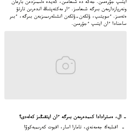
ايتىپ جۇرەمىن. جەكە دە شىعامىن، كەيدە ەلىمىزدەن بارعان
ونەرپازدارمەن بىرگە شىعامىز. ءار مەكتەپتىڭ اندەرىن تارتۋ
ەتەمىز. ءسويتىپ، ۇلكەن-ۇلكەن انشىلەرىمىزبەن بىرگە، ءبىر
ساحنادا ءان ايتىپ ءجۇرمىن.
- ال، ەسترادادا كىمدەرمەن بىرگە ءان ايتقىڭىز كەلەدى؟
- اقىلبەك جەمەنەي، تامارا اسار، اقبوت كەرىمبەكوۆا