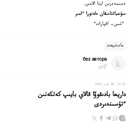
ەسىمدەرىن ايتا الامىن.
سۇحباتتاسقان ەلەنورا ءامىر
"شىن- اقپارات"
مادەنيەت
без автора
اۆتور
12:42, 08 تامىز 2026
داريعا بادىقوۆا قالاي بايىپ كەتكەنىن
ءتۇسىندىردى