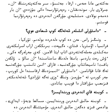
مەكتەبى عانا ەمەس، ارقا، جەتىسۋ، سىر مەكتەپتەرىنىڭ ءان-
جىرلارى بار. سوندىقتان، رەپەرتۋارىمدا ەكى جۇزدەي ءان بار
دەسەم بولادى. ەستىلمەي جۇرگەن اندەردى دە رەپەرتۋارىما
قوستىم.
- ءداستۇرلى انشىلەر شەتەلگە كوپ شىعادى عوي؟
- ونىڭىز راس. مەن دە كوپ ەلدەردە بولدىم. تۇركيا،
فرانسيا، اۆستريا، قىتاي، ەگيپەت، بىرىككەن اراب امىرلىكتەرى
سەكىلدى مەملەكەتتەردى اتاپ ايتا الامىن. كەي جەرلەرگە ەكى-
ءۇش رەت باردىم. باسقا ەلدىڭ ساحناسىندا ءان سالۋ - ۇلكەن
باقىت! ناسيحاتتاپ جۇرگەنىمە، قازاق ءانىن تانىتىپ جۇرگەنىمە
تەك قانا قۋانامىن. ءداستۇرلى ءانىمىزدىڭ ارقاسىندا ەل كورىپ،
جەر كورىپ تە ءجۇرمىز. ونىڭ ءوزى نەگە تۇرادى؟ شەتەلدىكتەر
قىزىعىپ سۇراقتار دا قويىپ جاتادى.
- كوبىنە قاي اندەردى ورىندايسىز؟
- كوبىنە حالىق اندەرىن ورىندايمىن. مىسالعا «بەۋ، ايداي»،
«ادەمى قىز» دەگەن حالىق اندەرى. مۇحيتتىڭ اندەرىن دە