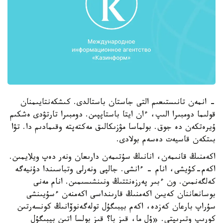
- انمەن تانىستىعىم التى جاستان باستالدى. كىشكەنتايىمنان
قولىما دومبىرا الىپ، ءان ايتا باستاپپىن. دومبىرا تارتۋدى ەشكىم
ۇيرەتكەن دە جوق. بولماسا مۋزىكالىق مەكتەپتە وقىمادىم دا. تۋا
بىتكەن قاسيەت دەسەم بولادى.
اكەمنىڭ قانىمەن، انانىڭ سۇتىمەن دارىعان ونەر دەپ ويلايمىن.
اكەم-كۇيشى، انام - ءانشى. جالپى ونەرلى وتباسىندا دۇنيەگە
كەلگەنمىن. ون ءبىر پەرزەنتتىڭ ونىنشىسىمىن. انام مەنى
بوسانعاننان كەيىن اكەمنىڭ قارىنداسى اكەمنەن ءسۇيىنشى
سۇراپ بارعان كەزدە، اكەم بيبىگۇل تولەگەنوۆانىڭ كونسەرتىن
كورىپ وتىرىپتى. «ۇل ما، قىز با؟ قىز بولسا اتىن بيبىگۇل