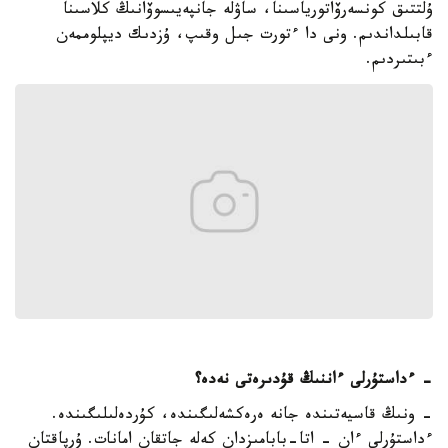
ۇلتتىق كونسەرۆاتورياسىنا، ساۋلە جانپەيىسوۆانىڭ كلاسىنا
قابىلداندىم. ونى دا ءتورت جىل وقىپ، ۇزدىك ديپلوممەن
ءبىتىردىم.
- ءداستۇرلى ءاننىڭ قۇدىرەتى نەدە؟
- ونىڭ قاسيەتىندە جانە ەرەكشەلىگىندە، كۇردەلىلىگىندە.
ءداستۇرلى ءان - اتا-بابامىزدان كەلە جاتقان امانات. ۇرپاقتان