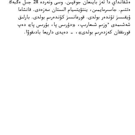
ەشقانداي دا تەز بايىعان جوقپىن. وسى ونەردە 28 جىل ەڭبەك
ەتتىم. جاسىرمايمىن، ينتۋيتسيام الىستان سەزەدى. قانشاما
ۇيقىسىز تۇندەر بولدى. قورعانسىز كۇندەرىم بولدى. بارلىق
شەشىمدى ءوزىم شىعارىپ، «دۇرىس پا، بۇرىس پا» دەپ
قورىققان كەزدەرىم بولدى»، - دەيدى داريعا بادىقوۆا.
ونىڭ ۇستانىمىنشا، ەڭ باستىسى، ادالدىق. ەشكىمدى
قۇنسىزداندىرماي، ءمان-جايدى ءبىلىپ وتىرعان. سوندىقتان
جيىرما جىلدا ەڭبەكتىڭ نانىن جەۋ ورىندى نارسە.
«ماعان بەرگەن باق-داۋلەتتى مويىنداعىلارىڭ كەلمەي مە؟
كەۋدەمدە جانىم بار ەكەنىن، وسى ونەر ارقىلى ءبىراز جەرگە
بارعانىمدى تۋىپ وسكەن ەلىم بىلەدى. مەن بىرەۋگە بەرمەسەم،
المايمىن»، - دەيدى اكتريسا.
مادەنيەت
ريزابەك نۇسىپبەك ۇلى