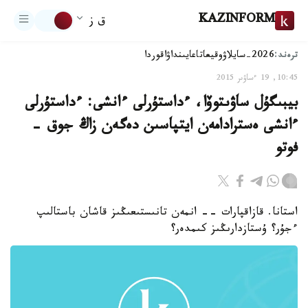
KAZINFORM
ق ز
ترەند:
2026-سايلاۋ
وقيعا
تاعايىنداۋ
اقوردا
10:45, 19 ءساۋىر 2015
بيبىگۇل ساۋىتوۆا، ءداستۇرلى ءانشى: ءداستۇرلى
ءانشى ەسترادامەن ايتپاسىن دەگەن زاڭ جوق -
فوتو
استانا. قازاقپارات -- انمەن تانىستىعىڭىز قاشان باستالىپ
ءجۇر؟ ۇستازدارىڭىز كىمدەر؟