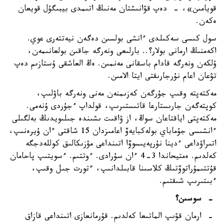
قويامىن»، - دەپ قۋانىشتان مەنىڭ اتىمدى بيبىگۇل قويعان
ەكەن.
سول كىسى سەكىلدى ءانشى بولسىن دەگەن نيەتتەرى عوي.
اكەمنىڭ ارمانى بولار؟.. بارلىعى ونەرگە جاقىن بولعانىمەن،
ۇلكەن ونەرگە قادام باسقانى مەنمىن. ەڭ العاشقى ۇستازىم دەپ
تۋعان اعام نۇرجارىقتى ايتا الامىن.
مەكتەپتە وقىپ جۇرگەن كەزىمنەن مەنى ونەرگە باۋلىپ،
كوپتەگەن جارىستارعا قاتىستىرىپ، قولداپ ءجۇردى ۇنەمى.
مەكتەپتى اياقتاعان سوڭ، از ۋاقىت ىشىندە جىلىويدىڭ بەلگىلى
ءانشىسى جۇماباي بولەكبايەۆ اعامىزدان 15 شاقتى ءان ۇيرەنىپ،
اتىراۋداعى ءدينا نۇرپەيىسوۆا اتىنداعى مۋزىكالىق كوللەدجگە
كەلدىم. ەمتيحاندا 3-4 ءان سۇرادى. ءوتتىم. ءسويتىپ پاحامان
قۇتتىمۇراتوۆتىڭ كلاسىنا قابىلدانىپ، ءتورت جىل وقىپ،
ءبىتىرىپ شىقتىم.
- سوسىن؟
- ارمان قۋىپ الماتىعا كەلدىم. قۇرمانعازى اتىنداعى قازاق