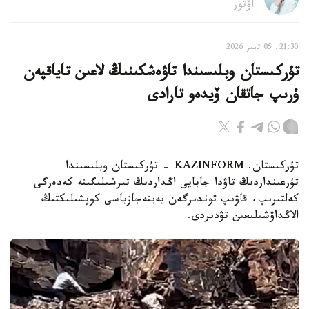
اۆتور
21:30, 05 تامىز 2026
تۇركىستان وبلىسىندا تاۋەشكىنىڭ لاعىن تاياقپەن
ۇرىپ جاتقان ۆيدەو تارادى
تۇركىستان. KAZINFORM - تۇركىستان وبلىسىندا
تۇرعىنداردىڭ تاۋدا جابايى اڭداردىڭ تىرشىلىگىنە كەدەرگى
كەلتىرىپ، قاۋىپ توندىرگەن بەينەجازباسى كوپشىلىكتىڭ
الاڭداۋشىلىعىن تۋدىردى.