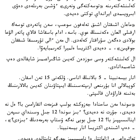
كەلىنشەكتەرىنە «توسەكتەگى ونەرى» ءۇشىن بەرىلەدى دەۋى
ابىرويىمدى ايرانداي توكتى دەيدى.
«ماعان اشىقتان اشىق تەلەفون سوعىپ، سەن پاتەردى توسەك
ارقىلى العان ەكەنسىڭ عوي. باسە، ادام باسقاشا قالاي پاتەر الۋعا
بولادى دەگەن سۇراقتار كەلەدى. ال مەن ءالى تۇرمىسقا شىققان
جوقپىن»، - دەيدى اكتريسا ەلميرا كەرىمبايەۆا.
ال كەلىنشەكتەر وسى سوزدەن كەيىن شاڭىراعىمىز شايقالدى دەپ
شاعىمدانادى.
انار بيسەنبينا - 5 بالانىڭ اناسى. ۇلكەنى 15 تەن اسقان.
كوپبالالى انا بۇرىنعى ارىپتەسىنىڭ ايىپتاۋىنان كەيىن بالالارىنىڭ
بەتىنە قاراۋدان قالىپتى.
«سوندا مەن ساحنادا جەزوكشە بولىپ قىزمەت اتقارامىن با؟ ەل نە
دەيدى، جۇرت نە دەيدى؟ ءبىز سوندا 12 جىل وسىنداي ىسپەن
اينالىسىپپىز با؟ 12 جىل بويى نەگە ۇستاپ بەرمەدىڭ ءبىزدى؟»،
- دەپ اشىندى اكتريسا انار بيسەنبينا.
تەاترداعى ەر ازاماتتار دا نامىسىمىز جەرگە تاپتالدى دەيدى.