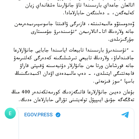
اتالعان جاعداي بارىسىندا تاۋ جانۋارىنا ەشقانداي زيان
كەلمەگەن، - دەلىنگەن حابارلامادا.
ۆەدومستۆو مالىمەتىنشە، قازىرگى ۋاقىتتا جاسوسپىرىمدەرمەن
جانە ولاردىڭ اتا-انالارىمەن ءتۇسىندىرۋ جۇمىستارى
جۇرگىزىلدى.
- ءتۇسىندىرۋ بارىسىندا تابيعات اياسىندا جابايى جانۋارلارعا
جاقىنداماۋ، ولاردىڭ تابيعي تىرشىلىگىنە كەدەرگى كەلتىرمەۋ
جانە قورشاعان ورتا مەن جانۋارلار دۇنيەسىنە ۇقىپتى قاراۋ
قاجەتتىگى ايتىلدى، - دەپ مالىمدەدى اۋدان اكىمدىگىنىڭ
باسپا ءسوز قىزمەتى.
بۇعان دەيىن جانۋارلارعا قاتىگەزدىك كورسەتكەندەر 400 مىڭ
تەڭگەگە جۋىق ايىپپۇل تولەيتىنى تۋرالى حابارلاعان ەدىك.