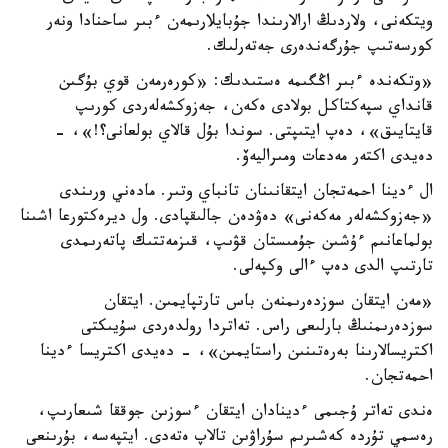
ويتكەنى، ولاردىڭ ارالارىندا جۇبايلارىمەن ءبىر ساحنادا ونەر
كورسەتىپ جۇرگەندەرى جەتەرلىك.
«وتكەندە ءبىر اڭگىمە ەستىدىك: «كورەرمەن قوي بۇگىن
قانداي سپەكتاكل بولادى ەكەن، جەزوكشەلەردى كورىپ
قايتايىق»، دەپ ايتىپتى. سوندا بۇل قالاي بولعانى؟!»، -
دەيدى اكتەر مەدعات ومىراليەۆ.
ال ءدينا احمەتجان ايتقانىنان تانباي وتىر. مادەني ورىندى
«جەزوكشەلەر مەكەنى» دەۋدەن جالىقپادى. ول ديرەكتورعا اشىنا
بولماعانىم ءۇشىن جۇمىستان قۋىپ، قىزمەتتىك پاتەرىمدى
تارتىپ الدى دەپ ءالى وكپەلى.
«مەن ايتقان سوزدەرىمنەن باس تارتپايمىن. ايتقان
سوزدەرىمنىڭ بارلىعى راس. تەاتردا رولدەردى سۇيىكتى
اكتريسالارىنا بەرەتىنىن راستايمىن»، - دەيدى اكتريسا ءدينا
احمەتجان.
ەندى تەاتر ۇجىمى ءدينادان ايتقان ءسوزىن جوققا شىعارىپ،
رەسمي تۇردە كەشىرىم سۇراۋىن تالاپ ەتەدى. ايتپەسە، بۇرىنعى