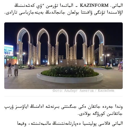
الماتى. KAZINFORM - الماتىدا تۇرعىن ءۇي كەشەنىنىڭ
اۋلاسىندا تۇنگى ۋاقىتتا بولعان جانجالدىڭ بەينەجازباسى تارادى.
Фото: Альберт Ахметов / Kazinform
وندا جەردە جاتقان ەكى جىگىتتى بىرنەشە ادامنىڭ اياۋسىز ۇرىپ
جاتقانىن كورۋگە بولادى.
الماتى قالاسى پوليتسيا دەپارتامەنتىنىڭ مالىمەتىنشە، وقيعا