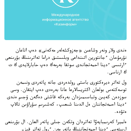
ەندى ولار ونەر وشاعىن «جەزوكشەلەر مەكەنى» دەپ اتاعان
نۇرمۇحان ءجانتورين اتىنداعى وبلىستىق دراما تەاترىنىڭ بۇرىنعى
ءارتىسى ءدينا احمەتجاندى سوتقا بەرمەك دەپ حابارلايدى ك ت
ك ارناسى.
ول تەاتر ديرەكتورى باستى رولدەردى جانە پاتەردى ونىمەن
توسەكتەس بولعان اكتريسالارعا عانا بەرەدى دەپ ايتقان. وسى
سوزدەن كەيىن وتباسىمىزدان بەرەكە قاشتى دەگەن ۇجىم ەندى
ءدينا احمەتجاننان ەل الدىنا شىعىپ، كەشىرىم سۇراۋىن تالاپ
ەتۋدە.
ەلميرا كەرىمبايەۆا تەاتردان وتكەن جىلى پاتەر العان. ال بۇرىنعى
ارىپتەسى ءدينا احمەتجاننىڭ پاتەر مەن ءرول تەاتر قىز-