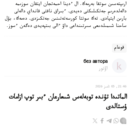
ارىپتەسىن سوتقا بەرمەك. ال ءدينا احمەتجان ايتقان سوزىمە
دالەلدەرىم جەتكىلىكتى دەيدى. ءبىراق ناقتى قانداي دالەلى
بارىن ايتپادى. تەك سوتتا كورسەتەتىنىن جەتكىزدى. دەمەك، بۇل
ساحنا شىمىلدىعى سىرتىنداعى داۋ ءالى بىتپەيدى دەگەن ءسوز.
قوعام
без автора
اۆتور
21:46, 05 تامىز 2026
الماتىدا تۇندە توبەلەس شىعارعان ءبىر توپ ازامات
ۇستالدى