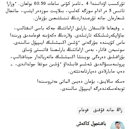
تۇركسىب اۋدانىندا 4 -تامىز كۇنى ساعات 03:50 بولعان. ءوزارا
تانىس 5 ەر ادام سوزگە كەلىپ، بىلاپىت سوزدەر ايتىپ، جانجال
شىعارعان جانە تۇرعىنداردىڭ تىنىشتىعىن بۇزعان.
- وقيعاعا قاتىسقان بارلىق ازاماتتىڭ جەكە باسى انىقتالىپ،
جاۋاپكەرشىلىككە تارتىلدى. ولاردىڭ ەكەۋىنە قوعامدىق ورىندا
ماس كۇيىندە جۇرگەنى ءۇشىن اكىمشىلىك ايىپپۇل سالىندى.
سونىمەن قاتار، بەس ازاماتتىڭ بارلىعىنا قاتىستى ۇساق
بۇزاقىلىق دەرەگى بويىنشا اكىمشىلىك ماتەريالدار جيناقتالىپ،
پروتسەسسۋالدىق شەشىم قابىلداۋ ءۇشىن سوتقا جولداندى، -
دەپ حابارلادى دەپارتامەنتتەن.
ەسكە سالايىق، بۇعان دەيىن الماتى مەتروسىندا
توبەلەسكەندەرگە ايىپپۇل سالىندى.
زاڭ جانە قۇقىق
قوعام
باقىتجول كاكەش