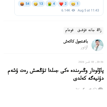
زاڭ جانە قۇقىق
قوعام
باقىتجول كاكەش
اۆتور
20:56, 05 تامىز 2026
پاۆلودار وڭىرىندە ەكى جىلدا تۇڭعىش رەت ۇشەم
دۇنيەگە كەلدى
پاۆلودار. KAZINFORM - سوڭعى ەكى جىلدا وبلىستا