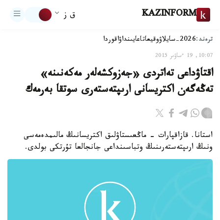
KAZINFORM
ق ز
ترەند:
2026-سايلاۋ
وقيعا
تاعايىنداۋ
اقوردا
10:07, 19 ءساۋىر 2015
اقتاۋداعى تەاتردى «جەزوكشەلەر مەكەنىنە»
تەڭەگەن اكتريسانى ارىپتەستەرى سوتقا بەرمەك
استانا. قازاقپارات - ماڭعىستاۋلىق اكتريسانىڭ مالىمدەمەسى
ونىڭ ارىپتەستەرىنىڭ وتباسىنداعى جانجالعا تۇرتكى بولدى.