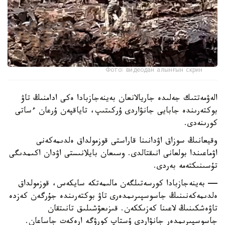
Фото: видеодан алынғын скрин
الەۋمەتتىك جەلىدە جاريالانعان بەينەجازبادا ەكى ادامنىڭ تاۋ
بوكتەرىندە جابايى جانۋاردى ۇركىتىپ، تاياقپەن ۇرعان ءساتى
كورىنەدى.
وقيعانىڭ سوزاق اۋدانىنا قاراستى قوزمولداق ەلدىمەكەنى
اۋماعىندا بولعانى انىقتالدى. وسىعان بايلانىستى اۋدان اكىمدىگى
تۇسىنىكتەمە بەردى.
— بەينەجازبادا كورسەتىلگەن مالىمەتكە سايكەس، قوزمولداق
ەلدىمەكەنىنىڭ جاسوسپىرىمدەرى تاۋ بوكتەرىندە جۇرگەن كەزدە
تاۋەشكىنىڭ لاعىنا كەزىككەن. قىزىعۋشىلىق تانىتقان
جاسوسپىرىمدەر جانۋاردى ۇستاپ كورۋگە ارەكەت جاساعان.