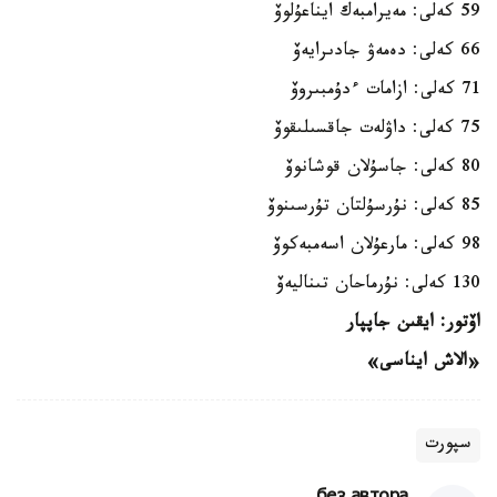
59 كەلى: مەيرامبەك ايناعۇلوۆ
66 كەلى: دەمەۋ جادىرايەۆ
71 كەلى: ازامات ءدۇمبىروۆ
75 كەلى: داۋلەت جاقسىلىقوۆ
80 كەلى: جاسۇلان قوشانوۆ
85 كەلى: نۇرسۇلتان تۇرسىنوۆ
98 كەلى: مارعۇلان اسەمبەكوۆ
130 كەلى: نۇرماحان تىناليەۆ
اۆتور
:
ايقىن
جاپپار
«الاش
ايناسى»
سپورت