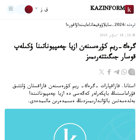
KAZINFORM
ق ز
ترەند:
2026-سايلاۋ
وقيعا
تاعايىنداۋ
اقوردا
15:38, 18 ءساۋىر 2015
گرەك-ريم كۇرەسىنەن ازيا چەمپيوناتىنا ۇكىلەپ
قوسار جىگىتتەرىمىز
استانا. قازاقپارات -گرەك- ريم كۇرەسىنەن قازاقستان ۇلتتىق
قۇراماسىنىڭ باپكەرلەر كەڭەسى دە ازيا چەمپيوناتىندا
بەلدەسەتىن بالۋاندارىمىزدىڭ ەسىمدەرىن مالىمدەدى.