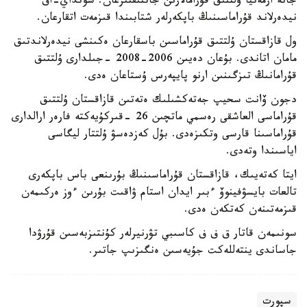
جانە ارمەنيا ۇلتتىق قۇرامالارىن جاتتىقتىرعان. سونداي-اق
نيدەرلاند قۇراماسىنىڭ باپكەرلەر شتابىندا قىزمەت اتقارعان.
ول قازاقستان ۇلتتىق قۇراماسىن باسقارعان ەكىنشى نيدەرلاندتىق
مامان اتاندى. بۇعان دەيىن 2006-2008 -جىلدارى ۇلتتىق
قۇرامانىڭ تىزگىنىن ارنو پايپەرس ۇستاعان ەدى.
دجون ۆانت سحيپ جەتەكشىلىك ەتەتىن قازاقستان ۇلتتىق
قۇراماسى العاشقى رەسمي ماتچىن 26 -قىركۇيەكتە فارەر ارالدارى
قۇراماسىنا قارسى وتكىزەدى. بۇل كەزدەسۋ ۇلتتار ليگاسى
اياسىندا وتەدى.
ايتا كەتەيىك، قازاقستان قۇراماسىنىڭ بۇرىنعى باس باپكەرى
تالعات بايسۋفينوۆ ءبىر ايدان استام ۋاقىت بۇرىن ءوز ەركىمەن
قىزمەتىنەن كەتكەن ەدى.
سونىمەن قاتار ق ف ف كاسىبي تۋرنيرلەر كۇنتىزبەسىن قۇرۋدا
جاساندى ينتەللەكت جۇيەسىن ەنگىزىپ جاتىر.
سپورت