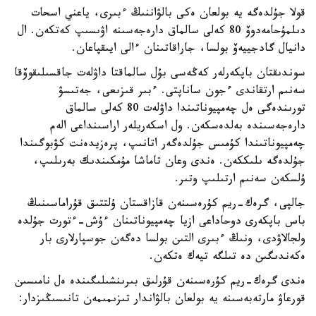
قولا جۇلدەگە يە بولعان ەكى بالۋاننىڭ ءبىرى، ياعني اسحات
دىلمۇحامەدوۆ 80 كەلى سالماق دارەجەسىنە اۋىسىپ كەتكەن. ال
دانيال گادجييەۆ بولسا، جاراقاتىنان ءالى ايىقپاعان.
سوندىقتان باپكەرلەر كەڭەسى بۇل سالماقتا داۋلەت جاقسىلىقوۆقا
سەنىم ارتقاندى ءجون ساناپتى. ءبىر قىزىعى، جەتىسۋ
تورىندەگى ەل چەمپيوناتىندا داۋلەت 80 كەلى سالماق
دارەجەسىندە بەلدەسكەن. ول اسكەريلەر اراسىنداعى الەم
چەمپيوناتىندا كۇمىس جۇلدەگەر اتانىپ، پرەزيدەنت كۋبوگىندا
جۇلدەگە ىلىككەن. ەندى وعان تاماشا مۇمكىندىك بەرىلىپ،
ۇلسكەن سەنىم ارتىلىپ وتىر.
جالپى، گرەك-ريم كۇرەسىنەن قازاقستان ۇلتتىق قۇراماسىنىڭ
باس باپكەرى دوحاداعى ازيا چەمپيوناتىنان ءۇش-ءتورت جۇلدە
ولجالاۋدى، ونىڭ ءبىرى التىن بولسا دەگەن جوسپارلارى بار
ەكەندىگىن دە تىلگە تيەك ەتكەن.
ەندى گرەك-ريم كۇرەسىنەن قۇرلىق بىرىنشىلىگىندە ەل نامىسىن
قورعاۋ مارتەبەسىنە يە بولعان بالۋاندار تىزىمىمەن تانىسىڭىزدار: