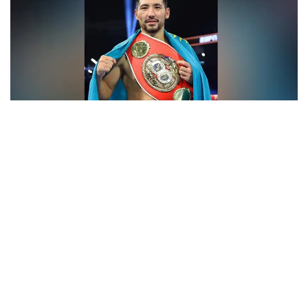
فوتو: Top Rank
- ءبارى قايتا باستالادى. باستامامىز ءساتتى بولعان سياقتى.
قۇرمەتتى جانكۇيەرلەر، قولداۋلارىڭىزعا كوپ راقمەت!
جەرلەستەرىڭىز رەتىندە ماعان ەرەكشە دەمەۋ كورسەتىپ
كەلەسىزدەر. قازىر ۆيزانى كۇتىپ وتىرمىز. ەگەر ءبارى ويداعىداي
بولسا، جاقىن كۇندەرى امەريكاعا اتتانامىز، - دەلىنگەن
حابارلامادا.
بۇعان دەيىن جانىبەك ءالىمحان ۇلى جاڭا سالماق دارەجەسىندە