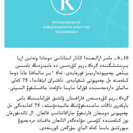
6-10- مامىر ارالىعىندا كاتار استاناسى دوحادا وتەتىن ازيا
بىرىنشىلىگىندە گرەك-ريم كۇرەسىن دە ەلىمىزدىڭ نامىسىن
بيىلعى چەمپيوندارىمىز قورعايدى. تەك ءبىر سالماقتا عانا دوحا
كىلەمىنە ەل چەمپيونى شىقپايدى. ناقتىراق ايتقاندا، 75 كەلى
سالماق دارەجەسىندە قۇراما ساپىنا داۋلەت جاقسىلىقوۆ الىنىپتى.
گرەك-ريم كۇرەسىنەن قازاقستان ۇلتتىق قۇراماسىنىڭ باس
باپكەرى تاڭات ساعىندىقوۆتىڭ مالىمدەۋىنشە، 75 كەلىدەگى ەل
چەمپيونى دوسجان قارتىقوۆ جاراقاتتانىپ قالعان. ال تالدىقورعان
بوز كىلەمىندە كۇمىس جۇلدەگەر اتانعان ماقسات ەرەجەپوۆ
سپورتتىق بابىنا كەلە الماي جۇرگەن كورىنەدى.