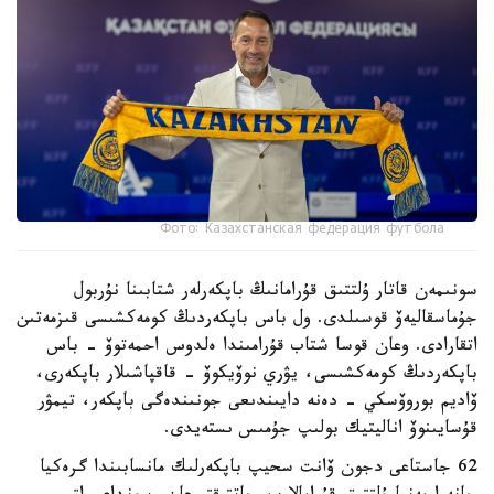
Фото: Казахстанская федерация футбола
سونىمەن قاتار ۇلتتىق قۇرامانىڭ باپكەرلەر شتابىنا نۇربول
جۇماسقاليەۆ قوسىلدى. ول باس باپكەردىڭ كومەكشىسى قىزمەتىن
اتقارادى. وعان قوسا شتاب قۇرامىندا ەلدوس احمەتوۆ - باس
باپكەردىڭ كومەكشىسى، يۋري نوۆيكوۆ - قاقپاشىلار باپكەرى،
ۆاديم بوروۆسكي - دەنە دايىندىعى جونىندەگى باپكەر، تيمۋر
قۇسايىنوۆ اناليتيك بولىپ جۇمىس ىستەيدى.
62 جاستاعى دجون ۆانت سحيپ باپكەرلىك مانسابىندا گرەكيا