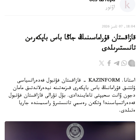
без автора
اۆتور
18:04, 07 تامىز 2026
قازاقستان قۇراماسىنىڭ جاڭا باس باپكەرىن
تانىستىرىلدى
استانا. KAZINFORM - قازاقستان فۋتبول فەدەراتسياسى
ۇلتتىق قۇرامانىڭ باس باپكەرى قىزمەتىنە نيدەرلاندتىق مامان
دجون ۆانت سحيپتى تاعايىندادى. بۇل تۋرالى قازاقستان فۋتبول
فەدەراتسياسىندا وتكەن رەسمي تانىستىرۋ راسىمىندە جاريا
ەتىلدى.