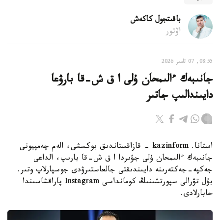
باقىتجول كاكەش
اۆتور
08:55, 07 تامىز 2026
جانىبەك ءالىمحان ۇلى ا ق ش-قا بارۋعا
دايىندالىپ جاتىر
استانا. kazinform - قازاقستاندىق بوكسشى، الەم چەمپيونى
جانىبەك ءالىمحان ۇلى جۋىردا ا ق ش-قا بارىپ، الداعى
جەكپە-جەكتەرىنە دايىندىقتى جالعاستىرۋدى جوسپارلاپ وتىر.
بۇل تۋرالى سپورتشىنىڭ كومانداسى Instagram پاراقشاسىندا
حابارلادى.