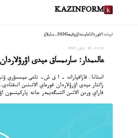
KAZINFORM
ترەند:
اقوردا
تاعايىنداۋ
وقيعا
2026-سايلاۋ
11:15, 18 ءساۋىر 2015
عالىمدار: سارىمساق ميدى اۋرۋلاردان
استانا. قازاقپارات - ا ق ش- تاعى ميسسۋري ۋنيۆ
زاتتار ميدى اۋرۋلاردان قورعاي الاتىنىن انىقتاد
قاراي ورىن الاتىن التسگەيمەر جانە پاركينسون اۋ