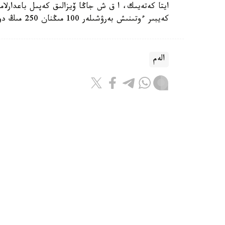
ايتا كەتەيىك، ا ق ش جاڭا ۆيزالىق كەپىل باعدارلا
كەيبىر ءوتىنىش بەرۋشىلەر 100 مىڭنان 250 مىڭ دوللارعا دەيىنگى كولەمدە دەپوزيت سالۋى ءتيىس.
الەم
باقىتجول كاكەش
اۆتور
16:30, 07 تامىز 2026
تايلاندتا وقۋشى مەكتەپتە وق جاۋدى