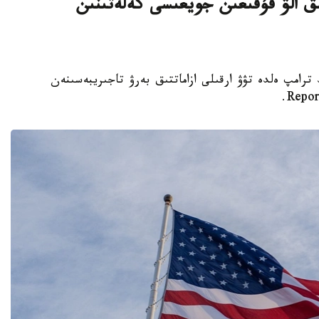
ىق الۋ قۇقىعىن جويعىسى كەلەتىنىن
تى دونالد ترامپ ەلدە تۋۋ ارقىلى ازاماتتىق بەرۋ تاجىريبەسىنەن