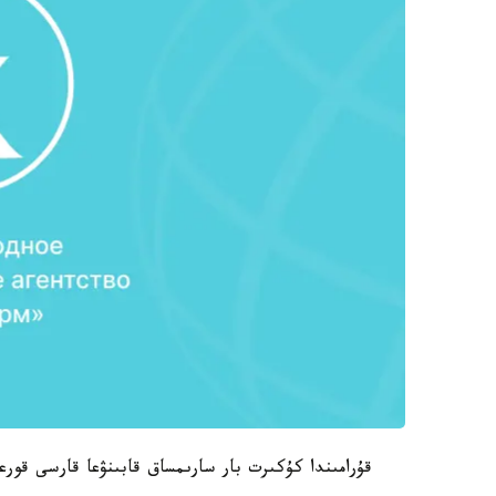
قۇرامىندا كۇكىرت بار سارىمساق قابىنۋعا قارسى قورعان