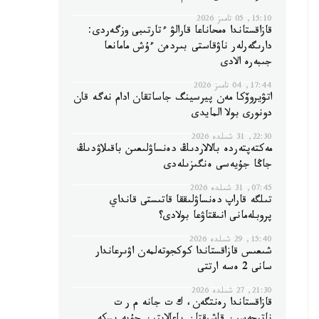
15:10, 05 تامىز 2026
قازاقستاندا ەمحاناعا قارالۋ ءتارتىبى وزگەردى:
دارىگەرلەر ناۋقاستى بىردەن ءۇش مامانعا
جىبەرە الادى
17:44, 04 تامىز 2026
اتۋيروۆكا مەن پيرسينگ جاساتقان ادام نەگە قان
دونورى بولا المايدى
22:30, 31 شىلدە 2026
مەكتەپتەردە بالالاردىڭ دەنساۋلىعىن باقىلاۋدىڭ
جاڭا جۇيەسى ەنگىزىلەدى
07:45, 31 شىلدە 2026
تىلگە قاراپ دەنساۋلىققا قاتىستى قانداي
پروبلەمانى انىقتاۋعا بولادى؟
15:40, 29 شىلدە 2026
شىعىس قازاقستاندا كوكجوتەلمەن اۋىرعاندار
سانى 2 ەسە ارتتى
21:30, 27 شىلدە 2026
قازاقستاندا رەنتگەن، ك ت جانە م ر ت