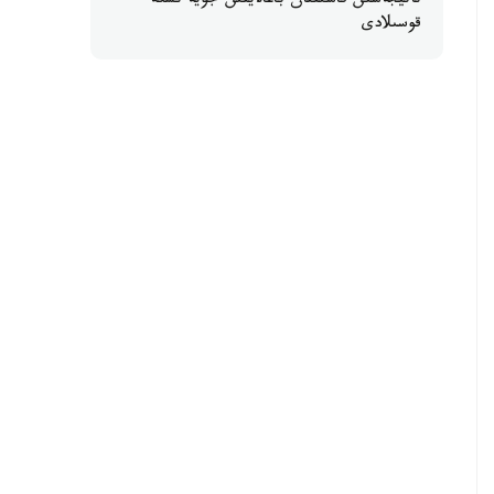
ناتيجەسىن قاشىقتان باعالايتىن جۇيە ىسكە
قوسىلادى