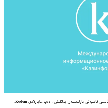
ىس قاسيەتى بارلىعىمەن بەلگىلى، دەپ حابارلادى Kedem.