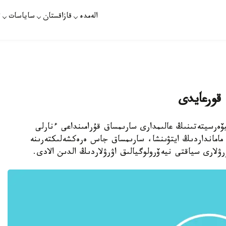
الەمدە
قازاقستان
ساياسات
ت
 قورعايدى
ەرسيتەتىنىڭ عالىمدارى سارىمساق قۇرامىنداعى ءنارلى
ى. مامانداردىڭ ايتۋىنشا، سارىمساق جاس ەرەكشەلىكتەرىنە
رۋلارى سياقتى نيەۆرولوگيالىق اۋرۋلاردىڭ الدىن الادى.