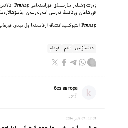
زەرتتەۋشىلەر 
قورشاعان ورتانىڭ تەرىس اسەرلەرىنەن جاسۋشالاردىڭ 
FruArg انتيوكسيدانتتىڭ ارقاسىندا ول ميدى قورعاپ قانا قويماي، ەمدەيدى، - دەيدى عالىمدار.
دەنساۋلىق
الەم
قوعام
без автора
اۆتور
17:08, 07 تامىز 2026