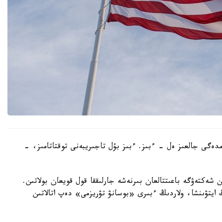
ەمدەگى جالعىز ەل - ءبىز. ءبىز بۇل تاجىريبەنى توقتاتامىز، -
ن شەكتەۋگە باعىتتالعان بىرنەشە جارلىققا قول قويعان بولاتىن.
ايتۋىنشا، ولاردىڭ ءبىرى «بوسانۋ تۋريزمى» دەپ اتالاتىن