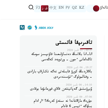
الداۋ
KZ
QZ
РУ
EN
中文
ق ز
ЎЗ
تاقىرىپقا قاتىستى
20:27, 07 تامىز 2026
اتا-انا بالانىڭ دەنساۋلىعىنا قاۋىپسىز سومكە
تاڭداعانى ءجون - ورتوپەد كەڭەسى
19:27, 06 تامىز 2026
بالالاردىڭ كورۋ قابىلەتى نەگە ناشارلاپ بارادى
- وفتالمولوگ ءتۇسىندىردى
14:10, 06 تامىز 2026
ۆيرۋستىق گەپاتيتتەن قالاي قورعانۋعا بولادى
07:06, 06 تامىز 2026
جۇرەك مازالاعاندا نە ىستەۋ كەرەك؟ ءار ادام
بىلۋگە ءتيىس 6 قادام