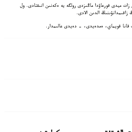
سارىمساق قۇرامىنداعى FruArg اتالاتىن زات ميدى قورعاۋدا ماڭىزدى رولگە يە ەكەنىن انىقتادى. ول
زاقىمدانۋىنىڭ الدىن الادى.