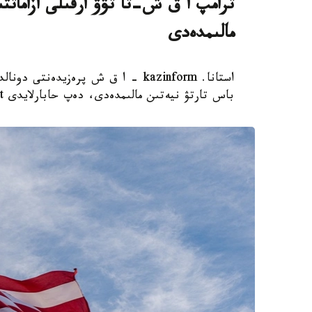
ترامپ ا ق ش-تا تۋۋ ارقىلى ازاماتت
مالىمدەدى
استانا. kazinform - ا ق ش پرەزيدەن
باس تارتۋ نيەتىن مالىمدەدى، دەپ حابارلايدى Report.