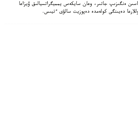
ماسىن ەنگىزىپ جاتىر، وعان سايكەس يمميگراتسيالىق ۆيزاعا
رىپ، جەتى ادام قازا تاپتى