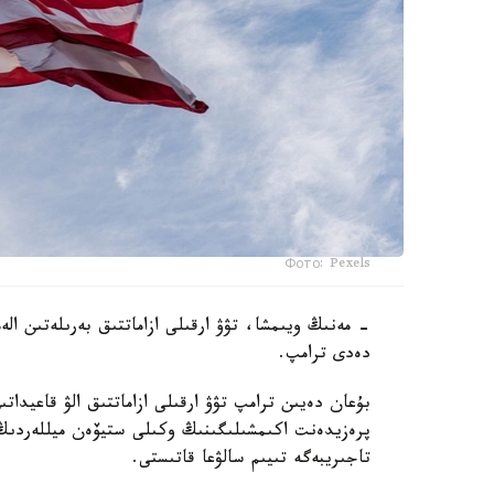
Фото: Pexels
- مەنىڭ ويىمشا، تۋۋ ارقىلى ازاماتتىق بەرىلەتىن ال
دەدى ترامپ.
بۇعان دەيىن ترامپ تۋۋ ارقىلى ازاماتتىق الۋ قاعيداتى
پرەزيدەنت اكىمشىلىگىنىڭ وكىلى ستيۆەن ميللەردىڭ 
تاجىريبەگە تىيىم سالۋعا قاتىستى.