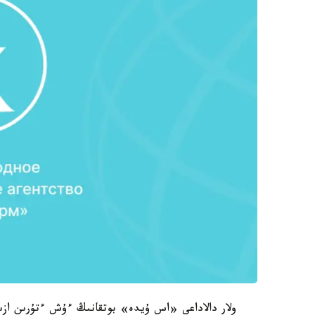
ولار دالاداعى «اس ۇيدە» بوتقانىڭ ءۇش ءتۇرىن ازى