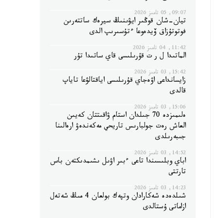
09:07, 05 تامىز 2026
تيان-شان قوڭىر ايۋىنىڭ سيرەك ساتتەرىن
فوتوتۇزاق ۆيدەوعا ءتۇسىرىپ الدى
11:42, 04 تامىز 2026
الماتىدا ل ر ت قۇرىلىسى قاي ساتىدا تۇر
15:42, 03 تامىز 2026
زايسانداعى اۋەجاي قۇرىلىسى اياقتالۋعا تاياپ
قالدى
15:06, 03 تامىز 2026
ەلىمىزدە 70 جىلدان استام ۋاقىتتان كەيىن
العاش رەت جولبارىس تاريحي مەكەندەۋ ارەالىنا
جىبەرىلدى
14:52, 03 تامىز 2026
اباي وبلىسىندا تاعى ءبىر اۋىل ىشىمدىكتەن باس
تارتتى
14:23, 03 تامىز 2026
شىلدەدە شەكارادان وتپەك بولعان 4 مىڭ شەتەل
ازاماتى ۇستالدى