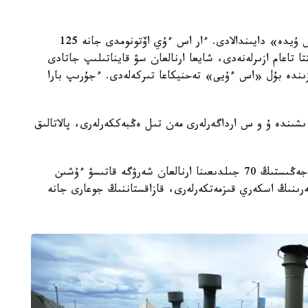
لاگەردە بارلىق ىستىق تاماق جىلجىمالى دالاداعى «اس ۇيدە» دايىندالادى. ءار اس ءۇي اۆتونومدى جانە 125
تا تاعام ازىرلەنەدى، شايعا ارنالعان سۋ قايناتىلىپ جاتادى
ندە بۇل «اس ءۇيى» تەحنيكاعا تىركەلەدى. ءجۇرىپ بارا
شىندە ۇ و س ارداگەرلەرى مەن تىل ەڭبەككەرلەرى، پالاتالىق
مۇندا شامامەن ءتورت مىڭ ادام تۇرادى. بۇل ۇ و س جەڭىستىڭ 70 جىلدىعىنا ارنالعان شەرۋگە قاتىسۋ ءۇشىن
لەرىنىڭ اسكەري قىزمەتكەرلەرى، قازاقستاننىڭ جوعارى جانە