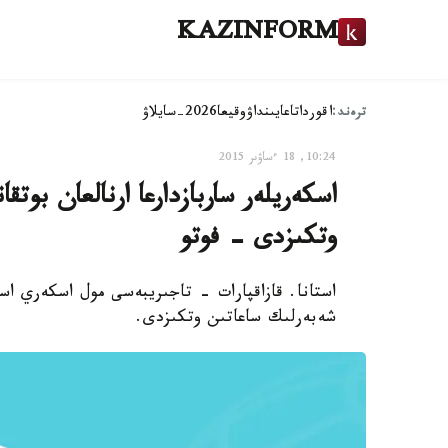
KAZINFORM
ترەند:
اقوردا
تاعايىنداۋ
وقيعا
2026-سايلاۋ
10:24, 18 ءساۋىر 2015
اسكەريلەر ساربازدارعا ارنالعان بوتق
وتكىزدى - فوتو
استانا. قازاقپارات - تاجىريبەسى مول اسكەري اس
شەبەرلىك ساعاتىن وتكىزدى.