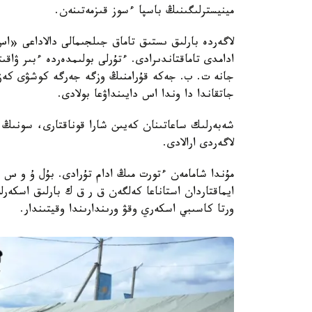
مينيسترلىگىنىڭ باسپا ءسوز قىزمەتىنەن.
ادامدى تاماقتاندىرادى. ءتۇرلى بولىمدەردە ءبىر ۋاقىت
جانە ت. ب. جەكە قۇرامنىڭ وزگە جەرگە كوشۋى كەزى
جاتقاندا دا وندا اس دايىنداۋعا بولادى.
شەبەرلىك ساعاتىنان كەيىن شارا قوناقتارى، سونىڭ ى
لاگەردى ارالادى.
ايماقتاردان استاناعا كەلگەن ق ر ق ك بارلىق اسكەر
ورتا كاسىبي اسكەري وقۋ ورىندارىندا وقيتىندار.