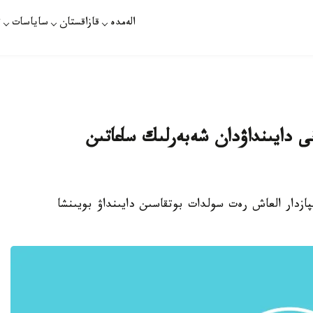
الەمدە
قازاقستان
ساياسات
ت
انى دايىنداۋدان شەبەرلىك ساعاتىن
پازدار العاش رەت سولدات بوتقاسىن دايىنداۋ بويىنشا