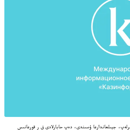
رلەپ، جيىلعاندارعا ۇسىندى، دەپ حابارلادى ق ر قورعانىس