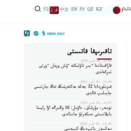
الداۋ
KZ
QZ
РУ
EN
中文
ق ز
ЎЗ
تاقىرىپقا قاتىستى
13:06, 08 تامىز 2026
قازاقستاندا ءبىر تاۋلىكتە ءۇش ورمان ءورتى
تىركەلدى
14:56, 06 تامىز 2026
قىزىلوردادا 32 جەكە مەكتەپتىڭ تەڭ جارتىسى
جابىلىپ قالدى
10:07, 06 تامىز 2026
نوسەر، بۇرشاق، داۋىل: 16 وڭىرگە اۋا رايىنا
بايلانىستى ەسكەرتۋ جاسالدى
11:40, 05 تامىز 2026
سەكسەن باتىردىڭ كىسەسى