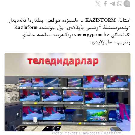
استانا. KAZINFORM - ەلىمىزدە سوڭعى جىلداردا تەلەديدار
ءوندىرىسىنىڭ ءوسىمى بايقالادى. بۇل جونىندە Kazinform
اگەنتتىگى energyprom.kz دەرەكتەرىنە سىلتەمە جاساي
وتىرىپ، حابارلايدى.
Фото: Мақсат Шағырбаев / Kazinform