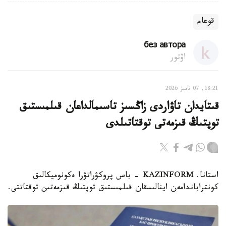
قوعام
без автора
اۆتور
18:21, 07 تامىز 2026
قىتايدان تاۋاردى زاڭسىز تاسىمالداعان قىلمىستىق
توپتىڭ قىزمەتى توقتاتىلدى
استانا. KAZINFORM - باس پروكۋراتۋرا ەكونوميكالىق
كونتراباندامەن اينالىسقان قىلمىستىق توپتىڭ قىزمەتىن توقتاتتى.