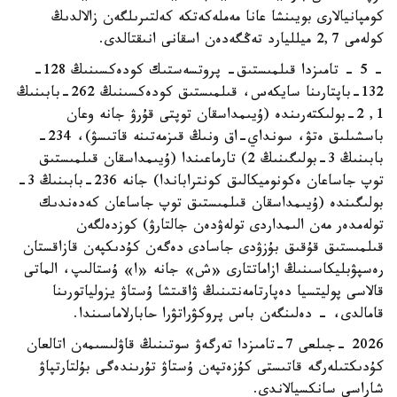
كومپانيالارى بويىنشا عانا مەملەكەتكە كەلتىرىلگەن زالالدىڭ
كولەمى 2,7 ميلليارد تەڭگەدەن اسقانى انىقتالدى.
- 5 - تامىزدا قىلمىستىق- پروتسەستىك كودەكسىنىڭ 128-
132-باپتارىنا سايكەس، قىلمىستىق كودەكسىنىڭ 262-بابىنىڭ
1, 2-بولىكتەرىندە (ۇيىمداسقان توپتى قۇرۋ جانە وعان
باسشىلىق ەتۋ، سونداي-اق ونىڭ قىزمەتىنە قاتىسۋ)، 234-
بابىنىڭ 3-بولىگىنىڭ 2) تارماعىندا (ۇيىمداسقان قىلمىستىق
توپ جاساعان ەكونوميكالىق كونتراباندا) جانە 236-بابىنىڭ 3-
بولىگىندە (ۇيىمداسقان قىلمىستىق توپ جاساعان كەدەندىك
تولەمدەر مەن الىمداردى تولەۋدەن جالتارۋ) كوزدەلگەن
قىلمىستىق قۇقىق بۇزۋدى جاسادى دەگەن كۇدىكپەن قازاقستان
رەسپۋبليكاسىنىڭ ازاماتتارى «ش» جانە «ا» ۇستالىپ، الماتى
قالاسى پوليتسيا دەپارتامەنتىنىڭ ۋاقىتشا ۇستاۋ يزولياتورىنا
قامالدى، - دەلىنگەن باس پروكۋراتۋرا حابارلاماسىندا.
2026 -جىلعى 7-تامىزدا تەرگەۋ سوتىنىڭ قاۋلىسىمەن اتالعان
كۇدىكتىلەرگە قاتىستى كۇزەتپەن ۇستاۋ تۇرىندەگى بۇلتارتپاۋ
شاراسى سانكسيالاندى.