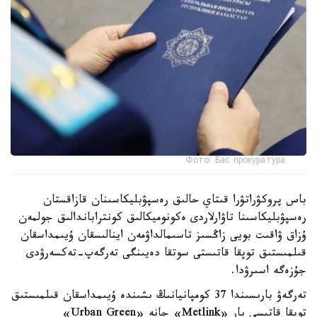
Фото: Бас прокуратура
باس پروكۋراتۋرا قىتاي حالىق رەسپۋبليكاسىنان قازاقستان
رەسپۋبليكاسىنا تاۋارلاردى ەكونوميكالىق كونتراباندالىق جولمەن
ۇزاق ۋاقىت بويى زاڭسىز تاسىمالداۋمەن اينالىسقان ۇيىمداسقان
قىلمىستىق توپقا قاتىستى سوتقا دەيىنگى تەرگەپ-تەكسەرۋدى
جۇزەگە اسىرۋدا.
تەرگەۋ بارىسىندا 37 كومپانيانىڭ ىشىندە ۇيىمداسقان قىلمىستىق
توپقا قاتىسى بار «Metlink» جانە «Urban Green»