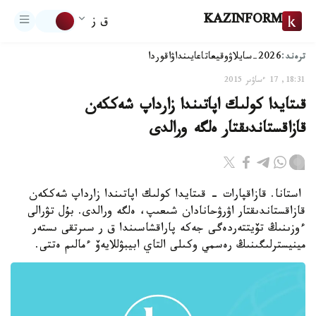
KAZINFORM
ق ز
ترەند:
2026-سايلاۋ
وقيعا
تاعايىنداۋ
اقوردا
18:31, 17 ءساۋىر 2015
قىتايدا كولىك اپاتىندا زارداپ شەككەن
قازاقستاندىقتار ەلگە ورالدى
استانا. قازاقپارات - قىتايدا كولىك اپاتىندا زارداپ شەككەن
قازاقستاندىقتار اۋرۋحانادان شىعىپ، ەلگە ورالدى. بۇل تۋرالى
ءوزىنىڭ تۆيتتەردەگى جەكە پاراقشاسىندا ق ر سىرتقى ىستەر
مينيسترلىگىنىڭ رەسمي وكىلى التاي ابيبۋللايەۆ ءمالىم ەتتى.