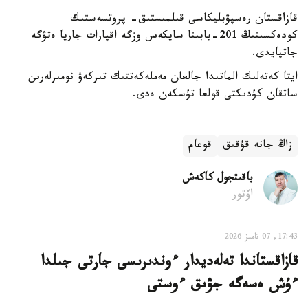
قازاقستان رەسپۋبليكاسى قىلمىستىق- پروتسەستىك
كودەكسىنىڭ 201-بابىنا سايكەس وزگە اقپارات جاريا ەتۋگە
جاتپايدى.
ايتا كەتەلىك الماتىدا جالعان مەملەكەتتىك تىركەۋ نومىرلەرىن
ساتقان كۇدىكتى قولعا تۇسكەن ەدى.
زاڭ جانە قۇقىق
قوعام
باقىتجول كاكەش
اۆتور
17:43, 07 تامىز 2026
قازاقستاندا تەلەديدار ءوندىرىسى جارتى جىلدا
ءۇش ەسەگە جۋىق ءوستى