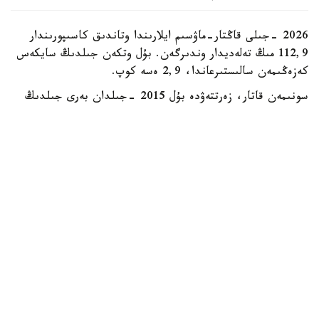
2026 -جىلى قاڭتار-ماۋسىم ايلارىندا وتاندىق كاسىپورىندار
112,9 مىڭ تەلەديدار وندىرگەن. بۇل وتكەن جىلدىڭ سايكەس
كەزەڭىمەن سالىستىرعاندا، 2,9 ەسە كوپ.
سونىمەن قاتار، زەرتتەۋدە بۇل 2015 -جىلدان بەرى جىلدىڭ
العاشقى التى ايىنداعى ەڭ جوعارى كورسەتكىش ەكەنى اتاپ
وتىلگەن. دەگەنمەن، قازىرگى ءوندىرىس كولەمى وتكەن
ونجىلدىقتىڭ باسىنداعى رەكوردتىق دەڭگەيدەن ءالى دە
ايتارلىقتاي تومەن. ماسەلەن، 2013 -جىلى قازاقستاندا 580
مىڭعا جۋىق تەلەديدار شىعارىلعان بولاتىن.
رەكوردتىق كورسەتكىشتەن كەيىن سالادا قۇلدىراۋ باستالدى.
2021- 2023 -جىلدارى جىل سايىن نەبارى 9- 12 مىڭ
تەلەديدار عانا ءوندىرىلدى. بۇعان يمپورتتىق ونىمدەرمەن
باسەكەنىڭ كۇشەيۋى، بولشەكتەر قۇنىنىڭ قىمباتتاۋى جانە
ءبىرقاتار وتاندىق وندىرۋشىلەردىڭ جۇمىسىن توقتاتۋى سەبەپ
بولدى.