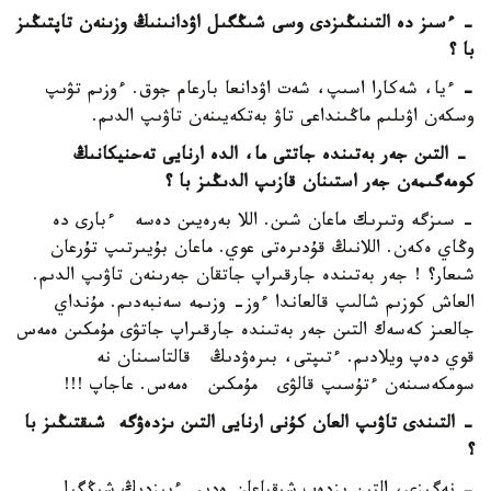
- ءسىز دە التىنىڭىزدى وسى شىڭگىل اۋدانىنىڭ وزىنەن تاپتىڭىز
با
؟
-
ءيا، شەكارا اسىپ، شەت اۋدانعا بارعام جوق. ءوزىم تۋىپ
وسكەن اۋىلىم ماڭىنداعى تاۋ بەتكەيىنەن تاۋىپ الدىم.
- التىن جەر بەتىندە جاتتى ما، الدە ارنايى تەحنيكانىڭ
كومەگىمەن جەر استىنان قازىپ الدىڭىز با ؟
- سىزگە وتىرىك ماعان شىن. اللا بەرەيىن دەسە ءبارى دە
وڭاي ەكەن. اللانىڭ قۇدىرەتى عوي. ماعان بۇيىرتىپ تۇرعان
شىعار؟ ! جەر بەتىندە جارقىراپ جاتقان جەرىنەن تاۋىپ الدىم.
العاش كوزىم شالىپ قالعاندا ءوز- وزىمە سەنبەدىم. مۇنداي
جالعىز كەسەك التىن جەر بەتىندە جارقىراپ جاتۋى مۇمكىن ەمەس
قوي دەپ ويلادىم. ءتىپتى، بىرەۋدىڭ قالتاسىنان نە
سومكەسىنەن ءتۇسىپ قالۋى مۇمكىن ەمەس. عاجاپ !!!
- التىندى تاۋىپ العان كۇنى ارنايى التىن ىزدەۋگە
شىقتىڭىز با
؟