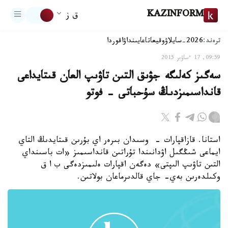
KAZINFORM
ق ز
ترەند:
2026-سايلاۋ
وقيعا
تاعايىنداۋ
اقوردا
09:59, 17 ءساۋىر 2015
سەگىز كەلىگە جۋىق التىن تاۋىپ العان قىتايداعى
قانداسىمىزدىڭ سۇحباتى - فوتو
استانا. قازاقپارات - وسىدان بىرەر اي بۇرىن قىتايدىڭ التاي
ايماعى شىڭگىل اۋدانىندا تۇراتىن قانداسىمىز «ات باسىنداي
التىن تاۋىپ الىپتى» دەگەن اقپارات ەلىمىزدەگى ب ا ق
وكىلدەرىن بەي- جاي قالدىرماعان بولاتىن.