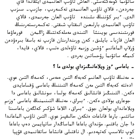
ساتۋىما كومەكتەستى. العاش تاۋىپ العانىمدى ايتقاندا قاي
جەردەن، قالاي تاۋىپ العانىمدى تەكسەرىپ، جازىپ- سىزىپ
الدى. ءبىر كۇننىڭ ىشىندە تاۋىپ العان جەرىمدى، قالاي
تاۋىپ العانىمدى بارلىعىن انىقتاپ شىقتى. تەكسەرىستەرىنىڭ
قورىتىندىسى بويىنشا التىندى مەملەكەتتىڭ زاڭمەن قورعاۋعا
العان قازبا- بايلىق، كەن ورىندارىنان قازىپ نە باسقا بىرەۋدەن
ۇرلاپ الماعانىم ءۇشىن وزىمە تاۋەلدى ەتىپ، قالاي، قايدا،
كىمگە ساتۋىما رۇحساتىن بەردى .
- باعاسى ءوز ويلاعانىڭىزداي بولدى ما
؟
-
مەنىڭ تاۋىپ العانىم كەبەك التىن ەمەس، كەسەك التىن عوي.
ادەتتە كەبەك التىن مەن كەسەك التىننىڭ باعاسى ۇقسامايدى
ەكەن. التىنىڭىز قانشالىق كەسەك بولسا، سونشالىق باعاسى دا
جوعارى بولادى ەكەن. ءبىراق، مەنىڭ التىنىمنىڭ باعاسى ءوزىم
ويلاعانداي بولعان جوق. ءبىراق، اللاعا شۇكىر كەلگەن باعاسىنا
ساتتىم. بارعا قاناعات ەتكەن حالىقپىز عوي. التىن تاۋىپ الماعاندا
دا جان باقتىم. مۇنداي باعاعا الماساڭدار ساتپايمىن دەپ باعاعا
كوپ تالاسىپ كەتپەدىم. ال ناقتىلى قانشاعا ساتقانىمدى قۇپيا