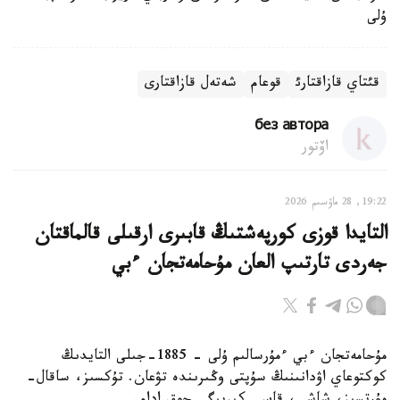
ۇلى
قئتاي قازاقتارئ
قوعام
شەتەل قازاقتارى
без автора
اۆتور
19:22, 28 ماۋسىم 2026
التايدا قوزى كورپەشتىڭ قابىرى ارقىلى قالماقتان
جەردى تارتىپ العان مۇحامەتجان ءبي
مۇحامەتجان ءبي ءمۇرسالىم ۇلى - 1885-جىلى التايدىڭ
كوكتوعاي اۋدانىنىڭ سۇپتى وڭىرىندە تۋعان. تۇكسىز، ساقال-