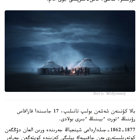
مۇرتسىز، شاشى، قاس-كىرپىگى جوق ادام.
Фото: Midjourney
بالا كۇنىنەن شەشەن بولىپ تانىلىپ، 17 جاسىندا قاراقاس
رۋىنىڭ ءتورت ءبيىنىڭ ءبىرى بولادى.
1862-1877-جىلدارداعى شينجياڭ جەرىندە ورىن العان دۇڭگەن
كوتەرىلىستەرى مەن جاقىپبەك بيلىگى كەزىندە كوپتەگەن جەرلەر