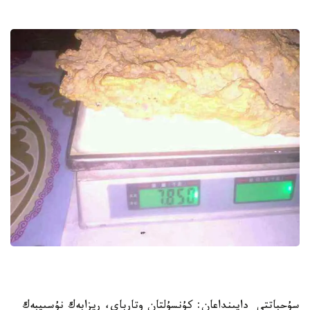
سۇحباتتى دايىنداعان: كۇنسۇلتان وتارباي، ريزابەك نۇسىپبەك