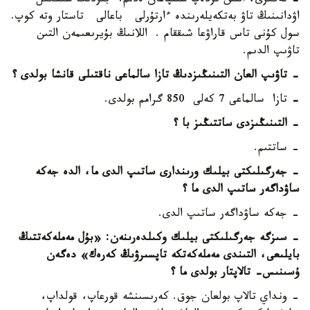
-
نەگىزى، التىن ىزدەپ شىقپاعان ەدىم. ءبىزدىڭ شىڭگىل
اۋدانىنىڭ تاۋ بەتكەيلەرىندە ءارتۇرلى باعالى تاستار وتە كوپ.
سول كۇنى تاس قاراۋعا شىققام . اللانىڭ بۇيرىعىمەن التىن
تاۋىپ الدىم.
- تاۋىپ العان التىنىڭىزدىڭ تازا سالماعى ناقتىلى قانشا بولدى
؟
-
تازا سالماعى 7 كەلى 850 گرامم بولدى.
- التىنىڭىزدى ساتتىڭىز با ؟
- ساتتىم.
- جەرگىلىكتى بيلىك ورىندارى ساتىپ الدى ما، الدە جەكە
ساۋداگەر ساتىپ الدى ما
؟
- جەكە ساۋداگەر ساتىپ الدى.
- سىزگە جەرگىلىكتى بيلىك وكىلدەرىنەن: «بۇل مەملەكەتتىڭ
بايلىعى، التىندى مەملەكەتكە تاپسىرۋىڭ كەرەك» دەگەن
ۇسىنىس- تالاپتار بولدى ما
؟
- ونداي تالاپ بولعان جوق. كەرىسىنشە قورعاپ، قولداپ،