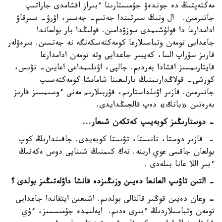
مەكتەپتىڭ دە جوندەۋ جۇمىستارىنا ءبىراز اقشامدى جاراتىپ
جاتىرمىن. ال ونىڭ سىرتىندا جەتىم- جەسىر، اۋرۋ- سىرقاۋ
ادامدارعا دا قولۇشىمدى سوزۋدامىن. قولىڭدا بار بولعاندا
جاعدايى تومەن وتباسىلارعا كومەكتەسكەنگە نە جەتسىن. بىرەۋلەر
قارىز سۇراپ السا، كەيبىر جاعدايى وتە تومەن ادامدارعا
قايتارىمسىز اقشادا بەردىم. جالپى، اۋىلىمداعى اعايىن- تۋىس،
كورشى- قولاڭدارىمنىڭ بارلىعىنا شامامشا كومەكتەسىپ
جاتىرمىن. قازىر اۋىلداستارىم، قۇربىلارىم مەنى ءوسىمسىز قارىز
بەرەتىن «بانك» دەپ قالجىڭدايدى.
- دوستارىڭىز كوبەيىپ كەتكەن شىعار...
- قازىر دوستا، تانىستا، تۋىستا كوبەيدى. جاقىندارىڭ كوپ
بولعان جاقسى عوي ارينە. تەك كىمنىڭ شىنايى دوس ەكەنىڭ
ءبىر اللا عانا بىلەدى .
- التىن تاۋىپ العانعا دەيىن وزىڭىزدە قانشا داۋلەتىڭىز بولدى
؟
-
وعان دەيىن قوڭىر قالتالى بولدىم. اشىعىن ايتقاندا جاعدايى
تومەن وتباسىلاردىڭ ءبىرى ەدىم. ايەلىمدە جۇمىسسىز، ءۇي