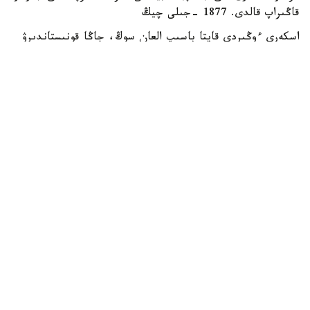
قاڭىراپ قالدى. 1877 -جىلى چيڭ
اسكەرى ءوڭىردى قايتا باسىپ العان سوڭ، جاڭا قونىستاندىرۋ
ساياساتىن باستايدى. 1878-1895-جىلدارى اسكەر مەن حالىق
بىرلەسىپ توعان قازىپ، تىڭ جەر اشىپ، ءوزىن-ءوزى
استىقپەن قامداسىن دەگەن ساياسات شىعارىپ، جاڭا ەگىستىك
جەرلەر اشىلىپ، حالىقتى كوشىرۋ كۇشەيدى.
1884-جىلى قىتايدىڭ باتىسىنداعى جەر شينجياڭ دەگەن اتپەن
رەسمي پروۆينتسيا بولىپ قۇرىلدى. 1880-1900-جىلدارى
ءۇرىمجى، ماناس، كورقاراسۋ، قۇتىبي، ساۋان سياقتى جەرلەردە
ەگىنشىلىك قارقىندى دامىدى.
اتاسىنىڭ توعام الدىرىپ، جەر اشقان ءىسىن جەر يەلەۋ ءۇشىن
پايدالانباق بولعان دابا بي كۇتەباي ۇلى كۇرتىنىڭ شەلەك
وڭىرىنەن توعان الماق بولعاندا، ۇراڭقاي بايى جەرگە تالاسىپ،
رۋىنان كوپتەگەن سيىر جيناپ بەرىپ تولەم جاساپ ءبىتىسىپ،
30 ءۇيدى وتىرىقشى ەتىپ ورنالاستىرادى.
دابا ءبي كۇتەباي ۇلى - 1859 -جىلى كوكتوعاي اۋدانىنىڭ