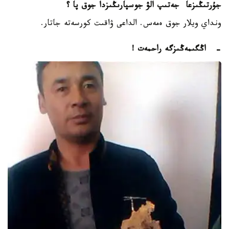
جۇرتىڭىزعا
جەتىپ الۋ جوسپارىڭىزدا جوق پا
؟
ونداي ويلار جوق ەمەس. الداعى ۋاقىت كورسەتە جاتار.
-
اڭگىمەڭىزگە راحمەت
!