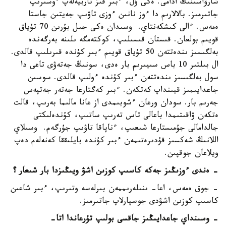
شارۋاسىنىڭ ادامى. ەكى ۇل، ءبىر قىز تاربيەلەپ ءوسىرىپ
جاتىرمىز. بالالارىم دا ءوز نانىن ءوزى تاۋىپ جەيتىن جاستا
ەمەس. ءالى كىشكەنتاي. وسىدان ەكى جىل بۇرىن 70 تۇياق
قويىم بولعان. قىستان قىسىلىپ، كوكتەمگە ىلىنە بەرگەندە
بەلگىسىز ىندەتتەن 50 تۇياق قويىم ءبىر كۇندە قىرىلىپ قالدى.
ال بىلتىر 10 باس سىيىرىم بار ەدى، سونىڭ جەتەۋى تاعى دا
سول بەلگىسىز ىندەتتەن ءبىر كۇندە ءولىپ قالدى. سوسىن
جاعدايىمىز قيىنداپ كەتكەن. ءبىر كەگتارعا جەتەر جەتپەس
جەرىم بار. سودان ورعان ءشوبىمدى از عانا مالىما بەرىپ، قالت
ەتكەن ۋاقىتىمدا باعالى تاس تەرىپ ساتىپ، كۇندەلىكتى
جالدامالى جۇمىستارعا شىعىپ، ءناپاقا تاۋىپ جۇرگەم. وسىلاي
اللانىڭ شەكسىز قۇدىرەتىمەن ءبىر كۇندە بايلىققا كەنەلەم دەپ
ويلاعان جوقپىن.
- ەندى ءوزىڭىز جەكە كاسىپ كوزىن اشۋ ويىڭىزدا بار شىعار ؟
- جوق ەمەس، اعا- ىنىلەرىممەن بىرلەسە وتىرىپ، ءبىر شاعىن
كاسىپ كوزىن اشۋدى جوسپارلاپ جاتىرمىز.
- وسىنداي جاعدايىڭىز جاقسى بولىپ تۇرعاندا اتا-