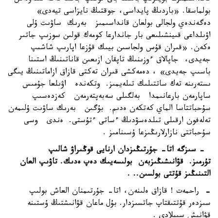
بولماسقا. «باردىڭ پايداسى، جوقتىڭ نايزاسى تيەدى»
دەگەندەي ولجالى بولعان قانداسىمىز بەرىك ساۋىت ۇلى
اۋىلداعى قىينشىلىعى بار جاندارعا كومەك قولىن سوزىپ جاتىر
ەكەن. «قىران قۇس ولجاسىن بيىك قۇزعا اپارىپ شاشىپ
جەيدى، جاپالاق ءوزىنىڭ تاپقان ازىعىن قاناتىنىڭ استىنا
باسىپ جەيدى» ، دەمەكشى قىران تەكتى قازاق ازاماتىنىڭ يىگى
ىستەرىنە تەك ساتتىلىك تىلەيمىز. وتكەندە اۋىلعا جۇمىس
ساپارمەن بارعانىمدا بەلگىلى سەبەپتەرمەن كەزدەسىپ
سۇحباتتاسا الماي كەتكەن ەدىم. بۇگىن بەرىك ساۋىت ۇلىمەن
تەلەفون ارقىلى تىلدەسۋدىڭ ءساتى ءتۇستى. ەندى وسى
سۇحباتتى نازارلارىڭىزعا ۇسىنامىز .
-
سىزگە اتا- جۇرتىڭىزدان ارنايى قوڭىراۋ شالىپ
تۇرمىز.
قۋانىشىڭىزبەن
بولىسەيىك دەپ ەدىك. تاۋىپ العان
التىنىڭىز قۇتتى بولسىن.. .
-
راحمەت ! قازاق ەلىنەن، اتا- جۇرتىمنان العاش بولىپ
سىزدەر قۇتتىقتاپ جاتسىزدار. بۇل ماعان قۋانىشتىڭ ۇستىنە
قۋانىش سىيلادى .