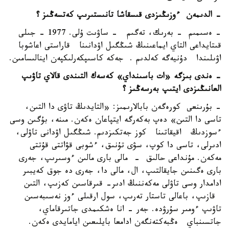
- الدىمەن ءوزىڭىزدى قىسقاشا تانىستىرىپ كەتسەڭىز ؟
- ەسىمىم - بەرىك، تەگىم - ساۋىت ۇلى. 1977 - جىلى
قىتايداعى التاي ايماعىنىڭ شىڭگىل اۋدانىنا قاراستى اعاشوبا
اۋىلىندا دۇنيەگە كەلدىم . جەكە كاسىپكەرلىكپەن اينالىسامىن.
-
ەندى بىزگە «ات باسىنداي» كەسەك التىندى قالاي تاۋىپ
العانىڭىزدى ايتىپ بەرسەڭىز
؟
- بۇرىنعى كورەگەن بابالارىمىز: «التايدىڭ تاۋى دا التىن،
تاسى دا التىن» دەپ بەكەرگە ايتپاعان ەكەن. مىنە، بۇگىن وسى
ءسوزدىڭ اقيقاتىنا كوز جەتكىزدىم. شىڭگىل اۋدانى تاۋلى،
ادىرلى، تاسى دا كوپ، سۋى تۇنىق، ءشوبى قۋاتتى قۇتتى
مەكەن. مۇنداعى حالىق - مالى بارى مالىن ءوسىرىپ، جەرى
بارى ەگىنىن جايقالتىپ، ال، مالى دا، جەرى دە جوق كەيبىر
ادامدار وسى تاۋلى مەكەننىڭ ادىر- قىرقاسىن كەزىپ، التىن
قازىپ، باعالى تاستار تەرىپ، سول ارقىلى ءوز نەسىبەسىن
تاۋىپ ءومىر سۇرۋدە. جەر - انا ەشكىمدى جاتىرقاماي،
جاتسىنباي ەڭبەكتەنگەن ادامعا بايلىعىن ايامايدى ەكەن.