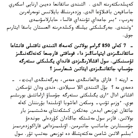
كەپىلدىكتەرىنە الدى . التىندى ساتقانعا دەيىن ارنايى اسكەري
جاساقپەن باقىلاۋعا الدى. وزدەرىنىڭ بايلانىس نومەرلەرىن
بەرىپ، ءبىر جاعداي تۋىنداي قالسا، حابارلاسۋىمدى
ءوتىندى. جەرگىلىكتى بيلىك وكىلدەرىنە العىستان باسقا ايتارىم
جوق.
- 7 كەلى 850 گرامم بولاتىن كەسەك التىندى ناقتىلى قانشاعا
ساتقانىڭىزدى ايتپاساڭىز دا، قوماقتى قارجىعا كەنەلگەنىڭىز
تۇسىنىكتى. سول اقشالارىڭىزدى قانداي يگىلىكتى ىستەرگە
جۇمساپ جاتقانىڭىزدى ايتاتىن شىعارسىز
؟
-
ارينە ! قازاق «العانىڭدى ەمەس، بەرگەنىڭدى ايت»، -
دەمەي مە ؟ بۇل التىندى اللا سىيلادى. ەندى ودان تۇسكەن
اقشانى ادال ءارى يگىلىكتى ىستەرگە جۇمساۋ ازاماتتىق بورىشىم
عوي. ءوزىم تۋىپ- وسكەن اعاشوبا اۋىلىندا بۇرىننان كەلە
جاتقان توزىعى ابدەن جەتكەن كىشكەنتاي مەشىتىمىز بار
بولاتىن. قازىر سول مەشىتكە جاڭادان كۇردەلى جوندەۋ
جۇمىستارىن جاساتىپ جاتىرمىن. اۋىلىمىزداعى قاراكوزدەرىمىز
ءبىلىم الاتىن شاعىن مەكتەپتىڭ دە توزىعى جەتىپ تۇر. سول