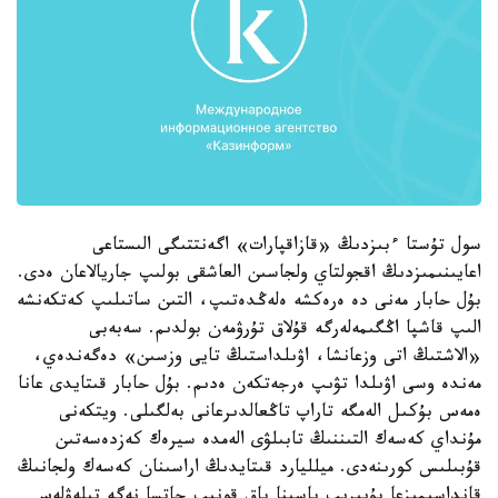
سول تۇستا ءبىزدىڭ «قازاقپارات» اگەنتتىگى الىستاعى
اعايىنىمىزدىڭ اقجولتاي ولجاسىن العاشقى بولىپ جاريالاعان ەدى.
بۇل حابار مەنى دە ەرەكشە ەلەڭدەتىپ، التىن ساتىلىپ كەتكەنشە
الىپ قاشپا اڭگىمەلەرگە قۇلاق تۇرۋمەن بولدىم. سەبەبى
«الاشتىڭ اتى وزعانشا، اۋىلداستىڭ تايى وزسىن» دەگەندەي،
مەندە وسى اۋىلدا تۋىپ ەرجەتكەن ەدىم. بۇل حابار قىتايدى عانا
ەمەس بۇكىل الەمگە تاراپ تاڭعالدىرعانى بەلگىلى. ويتكەنى
مۇنداي كەسەك التىننىڭ تابىلۋى الەمدە سيرەك كەزدەسەتىن
قۇبىلىس كورىنەدى. ميلليارد قىتايدىڭ اراسىنان كەسەك ولجانىڭ
قانداسىمىزعا بۇيىرىپ باسىنا باق قونىپ جاتسا نەگە تىلەۋلەس