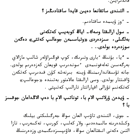
قالدىرايىن.
- التىندى ساتقانعا دەيىن قايدا ساقتادىڭىز ؟
- ءوز ۇيىمدە ساقتادىم.
- سول ارالىقتا وسەك- اياڭ كوبەيىپ كەتكەنى
بەلگىلى،
سىزدەردى «وتباسىمەن جوعالىپ كەتتى» دەگەن
سوزدەردە بولدى.. .
- ء
يا، بۇنىڭ ءبارى وتىرىك، كوپ قوڭىراۋلەر شالىپ مازالاي
بەرگەسىن تەلەفونىمدى ءسوندىرىپ قويعان كەزدەرىم بولدى.
جانە تۋىسقاندارىمنىڭ ۇيىنە بىرنەشە كۇن قىدىرىپ كەتكەن
ۋاقىتتار بولدى. وسى ارالىقتا عالامتور بەتىندە «جوعالىپ»
كەتكەنىم تۋرالى اقپاراتتار تارالىپ كەتىپتى .
- ۇيدەن ۇرلاتىپ الام با، توناتىپ الام با دەپ الاڭداعان جوقسىز
با
؟
- جوق، التىندى تاۋىپ العان سوڭ جەرگىلىكتى بيلىك
وكىلدەرىنە مالىمدەدىم. ولار كەلىپ، كورىپ، تەكسەرىپ، تازا
التىن ەكەنى انىقتالعان سوڭ، قاۋىپسىزدىگىمدى وزدەرىنىڭ