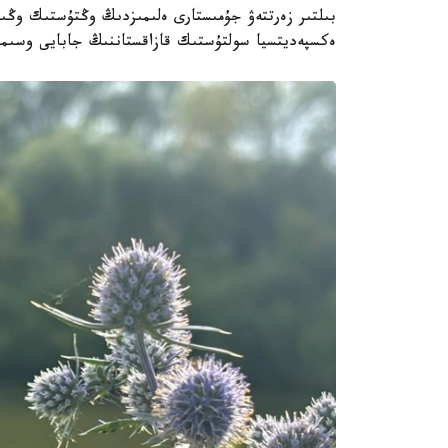
بىلتىر زەرتتەۋ جۇمىستارى ەلىمىزدىڭ وڭتۇستىك وڭىرل
ەكسپەديتسيا سولتۇستىك قازاقستاننىڭ جابايى وسىمدى