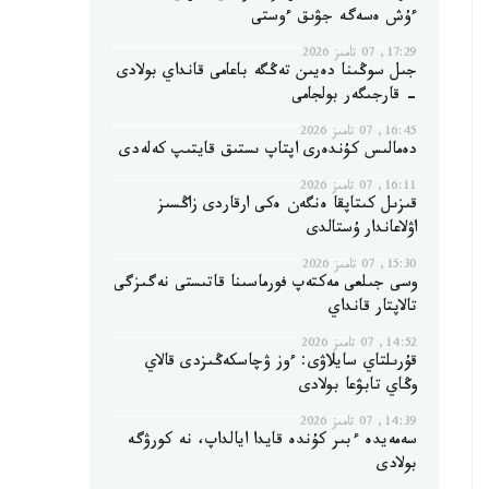
ءۇش ەسەگە جۋىق ءوستى
17:29, 07 تامىز 2026
جىل سوڭىنا دەيىن تەڭگە باعامى قانداي بولادى
- قارجىگەر بولجامى
16:45, 07 تامىز 2026
دەمالىس كۇندەرى اپتاپ ىستىق قايتىپ كەلەدى
16:11, 07 تامىز 2026
قىزىل كىتاپقا ەنگەن ەكى ارقاردى زاڭسىز
اۋلاعاندار ۇستالدى
15:30, 07 تامىز 2026
وسى جىلعى مەكتەپ فورماسىنا قاتىستى نەگىزگى
تالاپتار قانداي
14:52, 07 تامىز 2026
قۇرىلتاي سايلاۋى: ءوز ۋچاسكەڭىزدى قالاي
وڭاي تابۋعا بولادى
14:39, 07 تامىز 2026
سەمەيدە ءبىر كۇندە قايدا ايالداپ، نە كورۋگە
بولادى