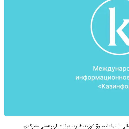
عالي تاسماعامبەتوۆ ءوزىنىڭ رەسەيلىك ارىپتەسى سەرگەي