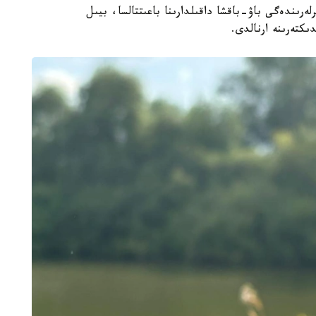
ەرىندەگى باۋ-باقشا داقىلدارىنا باعىتتالسا، بيىل
كتەرىنە ارنالدى.