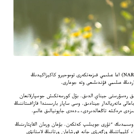
جاپونيانىڭ ۇلتتىق اگرارلىق زەرتتەۋلەر ۇيىمىنىڭ (NARO) اعا عىلىمي قىزمەتكەرى توموحيرو كاكيزاكيدىڭ
داردىڭ عىلىمي قۇندىلىعى وتە جوعارى.
 ءبىز 50 قۇندى گەنەتيكالىق رەسۋرستى جيناي الدىق. بۇل كورسەتكىش جوسپارلانعان
اعالى ماتەريالدار جينادىق. وسى ساپار بارىسىندا قازاقستاننىڭ
ىزدى ەرەكشە تاڭعالدىردى،-دەدى جاپونيالىق عالىم.
اسىردا الەمدە 600 دەن استام وسىمدىك ءتۇرى جويىلىپ كەتكەن. بۇعان ورمان القاپتارىنىڭ
، كليماتتىڭ وزگەرۋى جانە قورشاعان ورتانىڭ لاستانۋى