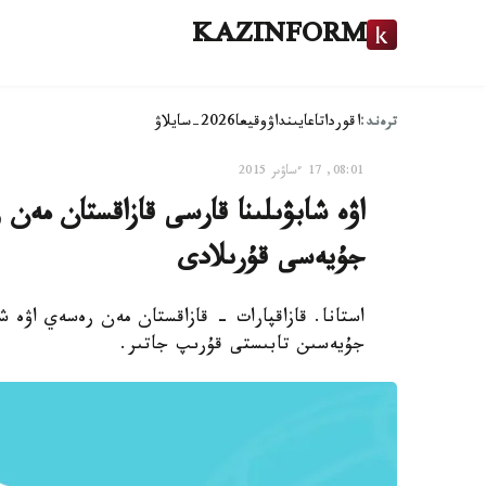
KAZINFORM
ترەند:
اقوردا
تاعايىنداۋ
وقيعا
2026-سايلاۋ
08:01, 17 ءساۋىر 2015
اۋە شابۋىلىنا قارسى قازاقستان مەن
جۇيەسى قۇرىلادى
استانا. قازاقپارات - قازاقستان مەن رەسەي اۋە ش
جۇيەسىن تابىستى قۇرىپ جاتىر.