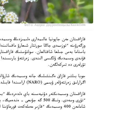
Фото: Ақерке Дәуренбекқызы/Kazinform
قازاقستان مەن جاپونيا عالىمدارى ەلىمىزدىڭ وسىمدى
وزگەرۋىنە ءتوزىمدى جاڭا سورتتار شىعارۋ ماقساتىند
باستاما بەس جىلعا شاقتالعان. سولتۇستىك قازاقستا
قۇندى وسىمدىك ۇلگىسى الىندى. زەرتتەۋ بارىسىندا 
تۇرلەرى دە تىركەلگەن.
جوبا بىلتىر قازاق ەگىنشىلىك جانە وسىمدىك شارۋاش
اگرارلىق زەرتتەۋلەر ۇيىمى (NARO) اراسىندا قابىلدانعان كەلىسىم اياسىندا قولعا الىندى.
ءتۇرى وسەدى. ونىڭ 500 گە جۋىعى 
شامامەن 400 وسىمدىك ءقازىر مەملەكەت قورعاۋىنا الىنعان.