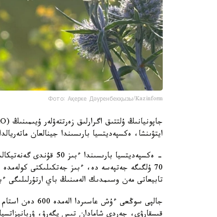
Фото: Ақерке Дәуренбекқызы/Kazinform
ايتۋىنشا، ەكسپەديتسيا بارىسىندا جينالعان ماتەريال
- ەكسپەديتسيا بارىسىندا
70 ۇلگىگە جەتپەسە دە، ءبىز جەتكىلىكتى كولەمدە ب
تابيعاتى مەن وسىمدىك الەمىنىڭ باي ارتۇرلىلىگى ءب
جالپى سوڭعى ءۇش ع
قىسقارۋى، جەردى شامادان تىس يگەرۋ، ۋربانيزاتسيا