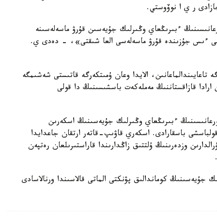
زادى ر ي ا نوۆوستي.
عانىسىنىڭ ءبىرىڭعاي وڭىرلىك جۇيەسىن قۇرۋ ماسەلەسىنە
يەنى ءىس جۇزىندە قۇرۋ ماسەلەسى العا شىقتى»، - دەدى ي.
تاعايىندالماعانىن، الايدا وعان ۇمىتكەرگە قاتىستى شەشىمگە
ارادا قازاقستاننىڭ مەملەكەت باسشىسىنىڭ دا قولى
قورعانىسىنىڭ ءبىرىڭعاي وڭىرلىك جۇيەسىنىڭ اسكەرىن
قولباسشى باسقارادى. اسكەري قاۋىپ-قاتەر ارتقان جاعدايدا
لدارىن وزدەرىنىڭ ۇلتتىق زاڭدارىندا قاراستىرىلعان رەتپەن
ك جۇيەسىنىڭ كوماندالىق پۋنكتى الماتى قالاسىندا ورنالاسادى