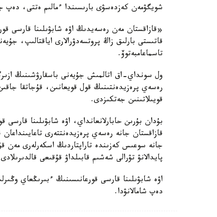
شويگۋمەن كەزدەسۋى بارىسىندا ءمالىم ەتتى، دەپ جا
«قازاقستان مەن رەسەيدىڭ اۋە شابۋىلىنا قارسى قور
قاتىستى بارلىق زاڭ پروتسەدۋرالارى اياقتالىپ، جۇ
تاسماعامبەتوۆ.
ول سونداي-اق اتالمىش جۇيەنى باسقارۋشىنىڭ ازىرگە 
رەسەي پرەزيدەنتىنىڭ قول قويعانىن، قۇجاتقا جاقىن 
قويىلاتىنىن جەتكىزدى.
بۇدان بۇرىن حابارلانعانداي، اۋە شابۋىلىنا قارسى 
قازاقستان جانە رەسەي پرەزيدەنتتەرى تاعايىنداعان 
جانە سوعىس كەزىندە تاراپتاردىڭ اسكەرلەرى مەن قۇرا
پايدالانۋ تۋرالى شەشىم قابىلداۋ قۇقىعى قالدىرىلادى.
اۋە شابۋىلىنا قارسى قورعانىسىنىڭ ءبىرىڭعاي وڭىرلى
دەپ شامالانۋدا.