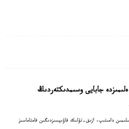
لىمىزدە جابايى وسىمدىكتەردىڭ
ا سەلەكتسيا عىلىمىن دامىتىپ، ازىق-تۇلىك قاۋىپسىزدىگىن قامتاماسىز