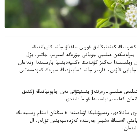
كتەرىنىڭ گەنەتيكالىق قورىن ساقتاۋ جانە كليماتتىڭ
ا بىرلەسكەن عىلىمي جوبانى جۇزەگە اسىرىپ جاتىر. بۇل
ن وبلىسىندا سەگىز كۇندىك ەكسپەديتسيا بارىسىندا ونداعان
جابايى قاۋىن، قاربىز جانە ءسابىزدىڭ سيرەك كەزدەسەتىن
ىلىعى عىلىمي-زەرتتەۋ ينستيتۋتى مەن جاپونيانىڭ ۇلتتىق
قازاقستان وسىمدىكتەر دۇنيەسىنە باي ەلدەردىڭ ءبىرى سانالادى. رەسپۋبليكا اۋماعىندا 6 مىڭنان استام وسىمدىك
- ەندەميك، ياعني الەمنىڭ ەشبىر جەرىندە كەزدەسپەيتىن تۇرلەر. ال