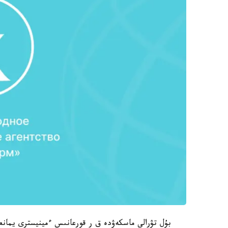
بۇل تۋرالى ماسكەۋدە ق ر قورعانىس ءمينيسترى يمان