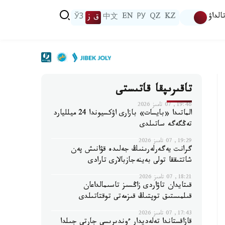
الداۋ
KZ
QZ
РУ
EN
中文
ق ز
ЎЗ
تاقىرىپقا قاتىستى
19:46, 07 تامىز 2026
الماتىدا «بايسات» بازارى اۋكسيوندا 24 ميلليارد
تەڭگەگە ساتىلدى
19:29, 07 تامىز 2026
گرانت يەگەرلەرىنىڭ جەلىدە قۋانىش پەن
شاتتىققا تولى بەينەجازبالارى تارادى
18:21, 07 تامىز 2026
قىتايدان تاۋاردى زاڭسىز تاسىمالداعان
قىلمىستىق توپتىڭ قىزمەتى توقتاتىلدى
17:43, 07 تامىز 2026
قازاقستاندا تەلەديدار ءوندىرىسى جارتى جىلدا