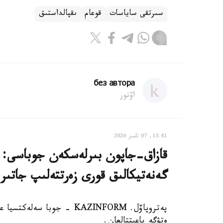
سىرتقى ساياسات
قوعام
ىقپالداستىق
без автора
اۆتور
13:41, 07 تامىز 2026
قازاق-جاپون بىرلەسكەن جوباسى: ە
گەنەتيكالىق قورى زەرتتەلىپ جاتىر
پەتروپاۆل. KAZINFORM - جوب
ەتۋگە باعىتتالعان.