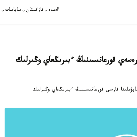
الەمدە
قازاقستان
ساياسات
ت
 رەسەي قورعانىسىنىڭ ءبىرىڭعاي وڭىرلىك
ابۋىلىنا قارسى قورعانىسىنىڭ ءبىرىڭعاي وڭىرلىك