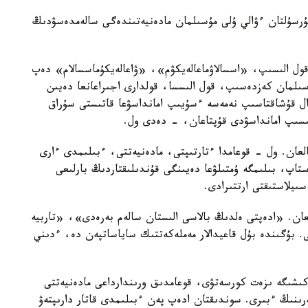
رسۇلتان ءۋالي ۇلى مۇسىلمان مادەنيەتىندەگى سالەمدەسۋدىڭ
ل الىسىپ، «اسسالاۋماعالەيكۋم»، «ۋاعالەيكۇماسسالام» دەپ
سىلمان كەزدەسىپ، قول الىسسا، قولدارى اجىراعانعا دەيىن
. ال قۇشاقتاسىپ نەمەسە ءسۇيىپ امانداسۋعا قاتىستى سۇراق
ىسىپ امانداسۋدى قۇپتاعان، - دەدى ول.
تالعان. ول - قوعامدا ءتارتىپتى، مادەنيەتتى، ءبىلىمدى ءارى
ستاپ، بىلىمگە ۇمتىلۋعا دەيىنگى قۇندىلىقتاردىڭ بارلىعى
ىيلاستىقتى ارتتىرادى.
عان. «ادەپتى ەلدىڭ بالاسى الىستان سالەم بەرەدى»، «تاربيە
 بۇگىندە بۇل قاعيدالار مەملەكەتتىك ساياساتپەن دە، ءدىني
ىشىگە ىزەت كورسەتۋى، قوعامدىق ورىندارداعى مادەنيەتتى
رىنىڭ ءبىرى. سوندىقتان ادەپ پەن ءبىلىمدى قاتار دارىپتەۋ