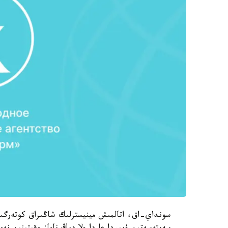
سونداي-اق، اتالمىش مينيسترلىك شاڭىراق كوتەرگىس