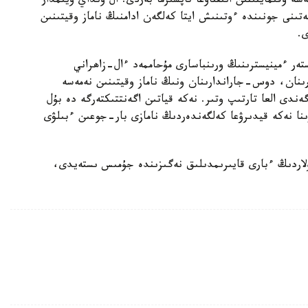
سە وقىمايتىنىن انىقتاۋعا تاپسىرما بەردى. ال ونداي ۇيىمدار
تىنى جونىندە ءوتىنىش ايتا كەلگەن ادامنىڭ ناماز وقيتىنىن
ى.
تەر ءمينيسترىنىڭ ورىنباسارى مۇحاممەد ءال-زاھراني
رىنان، دوس-جاراندارىنان ونىڭ ناماز وقيتىنىن نەمەسە
ەندى العا تارتىپ وتىر. نەكە قياتىن اگەنتتىكتەرگە دە بۇل
ىنا نەكە قيدىرۋعا كەلگەندەردىڭ نامازى بار-جوعىن ءبىلۋى
ە قياتىن 21 اگەنتتىك بار. ولاردىڭ ءبارى قايىرىمدىلىق نەگىزىندە جۇمىس ىستەيدى،