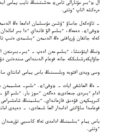
ال «ءبىر مۇنارالى تاس» مەشىتىنىڭ نايب يمامى ابدۋ
ەرەكشە اتاپ ءوتتى.
- تاۋەكەل جاساۋ ءۇشىن مۇسىلمان ادامعا ەڭ الدىمە
«وقى!». دەمەك، ءبىلىم الۋ قانداي ءدا بىر امالدان
كەلە جاتقان ۇرپاقتى ەڭ الدىمەن ءبىلىمدى ەتىپ تار
ونىڭ ايتۋىنشا، ءبىلىم مەن ادەپ - ءبىر-بىرىنەن اجى
جاۋاپكەرشىلىككە جانە قوعام الدىنداعى مىندەتىن د
وسى ويدى اقتوبە وبلىسىنىڭ باس يمامى امانتاي ساد
- ەڭ العاشقى ايات - «وقى!». ءىلىم- عىلىممەن باس
ادام ءبىردى جىعادى» دەگەن ءسوز بار. ءىلىم الۋ -
كىرپىكپەن قۇدىق قازعانداي. ءبىلىمنىڭ شامشىراعى 
قوعامدا ساۋاتتى ادامدار العا شىعادى، - دەيدى امان
باس يمام ءبىلىمنىڭ ادامدى تەك كاسىبي تۇرعىدان ع
ءوتتى.