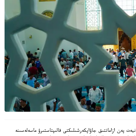
ەت پەن ازاماتتىق جاۋاپكەرشىلىكتى قالىپتاستىرۋ ماسەلەسىنە