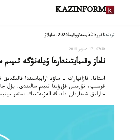
KAZINFORM
ترەند:
اقوردا
تاعايىنداۋ
وقيعا
2026-سايلاۋ
07:30, 17 ءساۋىر 2015
ناماز وقىمايتىندارعا ۇيلەنۋگە تىيىم 
استانا. قازاقپارات - ساۋد ارابياسىندا قالىڭدىق
جارلىق شىعارعان ەلدىڭ الەۋمەتتىك ىستەر مينيست