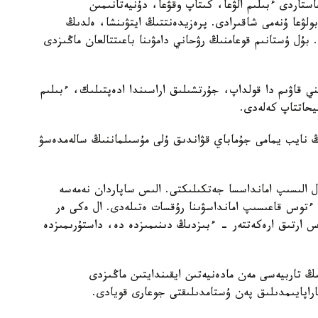
ستاردى ءبىلىم الۋعا، كىتاپ وقۋعا، دۇنيەتانىمىن
بولۋعا ۇنەمى شاقىرادى. پرەزيدەنتتىڭ ايتۋىنشا، ەلدىڭ
 بۇل ۇستانىم قوعامنىڭ رۋحاني دامۋىنا باعىتتالعان ماڭىزدى
 قاۋىم دا قولداپ، جۇرتشىلىق اراسىندا ادەپتىلىك، ءبىلىم
يحاتتاپ كەلەدى.
ڭ نايب يمامى جۇماباي قۋاندىق ۇلى مۇسىلماننىڭ سالەمدەسۋ
الىسىپ امانداسسا جەتكىلىكتى. الىس ساپاردان نەمەسە
 ءتوس قاعىسىپ امانداسۋىنا رۇقسات ەتىلەدى. ال ەكى ەر
ارتىق ارەكەتتەر - ءبىزدىڭ دىنىمىزدە دە، داستۇرىمىزدە
ىڭ تاربيەسى مەن مادەنيەتىن ايقىندايتىن ماڭىزدى
اپايىمدىلىق پەن ۇستامدىلىقتى جوعارى قويادى.