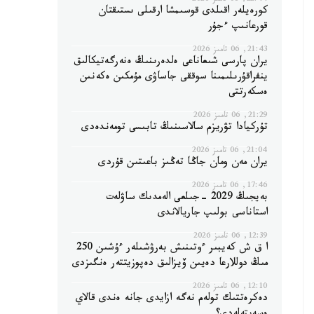
22:44, 06 تامىز 2026
كورەيلەر اقىلدى قوسىمشا ارقىلى ىستىقتان
قورعانىپ ءجۇر
21:43, 06 تامىز 2026
يران پارسى شىعاناعى ەلدەرىنىڭ ەنەرگەتيكالىق
ينفراقۇرىلىمىنا سوققى جاساۋى مۇمكىن ەكەنىن
ەسكەرتتى
21:29, 06 تامىز 2026
تۇركيادا تۋريزم سالاسىنىڭ تابىسى تومەندەدى
21:04, 06 تامىز 2026
يران مەن ومان جاڭا تەڭىز باعىتىن قۇردى
17:46, 06 تامىز 2026
بەيجىڭ 2029 -جىلعى الەمدىك ساۋلەت
استاناسى بولىپ جاريالاندى
12:39, 06 تامىز 2026
ا ق ش كەيبىر ءوتىنىش بەرۋشىلەر ءۇشىن 250
مىڭ دوللارعا دەيىن ۆيزالىق دەپوزيتتەر ەنگىزدى
12:10, 06 تامىز 2026
دەكرەتتىك تولەم نەگە ازايدى جانە ەندى قالاي