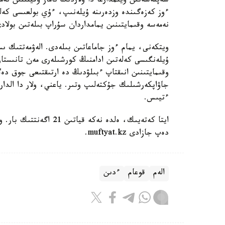
سەپتەسەتىن ۇيىمدارعا دا ولاردىڭ ناماز وقيتىنىن نەمە
ءوز كەزەگىندە وزدەرىنە ۇيلەنىپ، ءۇي بولعىسى كەلە
نەمەسە وقىمايتىنىن يمامداردان سۇراپ بىلەتىن بولاد
ويتكەنى، يمام ءوز جاماعاتىن بىلەدى. الەۋمەتتىك ىس
ۇيلەنگىسى كەلەتىن ادامنىڭ كورشىلەرى مەن تانىستا
وقىمايتىنىن انىقتاپ ءبىلۋدىڭ دە ارتىقتىعى جوق دەگ
جاۋاپكەرشىلىك جۇكتەلىپ وتىر. ياعني، ولار دا الدار
ءتيىس.
ايتا كەتەيىك، ەلدە نەك
دەپ جازادى muftyat.kz.
الەم
قوعام
ءدىن