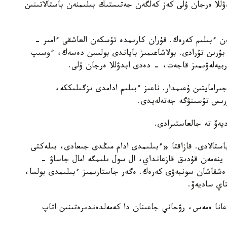
للا ەرجان ۇلى كەز كەلگەن جەتىستىك بىلىمنەن باستالاتىنىن
ن ءبىلىم كەرەك. قۇران كارىمدە تۇسكەن العاشقى ءامىر -
 بۇرىن تۇرادى. بولاشاعىمىز باياندى بولسىن دەسەك، ءوسىپ
بيەلەۋىمىز قاجەت، - دەدى ابدۋللا ەرجان ۇلى.
رامايتىن ۇعىمدار. ناعىز ءبىلىم ادامدى ىزگىلىككە،
ۇرىس تۇسىنۋگە جەتەلەيدى.
يەۆ تە جالعاستىرادى.
تالادى. قازاقتا «ءبىلىمدى ادام مىڭدى جىعادى، بىلەكتى
 ينەمەن قۇدىق قازعانداي، ال سول ىلىمگە امال جاساۋ -
ەشقاشان سونبەۋى كەرەك. ەگەر جاستارىمىز ءبىلىمدى بولسا،
تاي ساديەۆ.
انا ەمەس، رۋحاني جاعىنان دا كەمەلدەندىرەتىنىن اتاپ