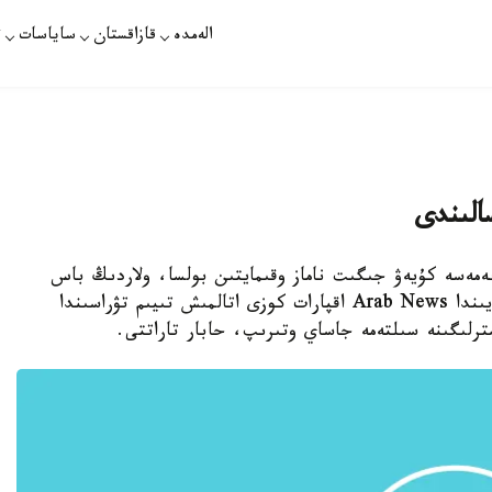
الەمدە
قازاقستان
ساياسات
ت
سالىندى
 نەمەسە كۇيەۋ جىگىت ناماز وقىمايتىن بولسا، ولاردىڭ باس
قوسىپ، تۇرمىس قۇرۋىنا تىيىم سالىندى. بۇل جايىندا Arab News اقپارات كوزى اتالمىش تىيىم تۋراسىندا
رلىگىنە سىلتەمە جاساي وتىرىپ، حابار تاراتتى.