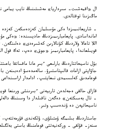
ال «اقمەشىت- سىرداريا» مەشىتىنىڭ نايب يمامى نۇ
ماڭىزىنا توقتالدى.
- شاريعاتىمىزدا ەكى مۇسىلمان كەزدەسكەن كەزدە قو
امانداسادى. پايعامبارىمىزدىڭ حاديسىندە: «ەكى مۇ
اللا تاعالا ولاردىڭ كۇنالارىن كەشىرەدى» دەلىنگەن
قويىلعاندا، پايعامبارىمىز «جوق» دەپ، تەك قول ال
بۇل ناسيحاتتاردىڭ بارلىعى ءبىر عانا ماقساتقا باعىت
جاۋاپتى ازامات قالىپتاستىرۋ. سالەمدەسۋ ادەبىنەن با
قوعامدىق كەلىسىمدى نىعايتىپ، ادامدار اراسىنداعى س
قازاق حالقى ەجەلدەن تاربيەنى ءبىرىنشى ورىنعا قوي
- تال بەسىكتەن» دەگەن ناقىلدار دا وسىنىڭ دالەلى.
ناسيحاتپەن دە ۇندەسىپ وتىر.
جاستاردىڭ بىلىمگە ۇمتىلۋى، ۇلكەندى قۇرمەتتەپ، ك
مىنەز- قۇلقى - وركەنيەتتى قوعامنىڭ باستى بەلگىلە