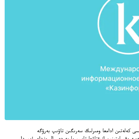
ى كەلەتىن ادامعا ومىرلىك سەرىگىن تاۋىپ بەرۋگە