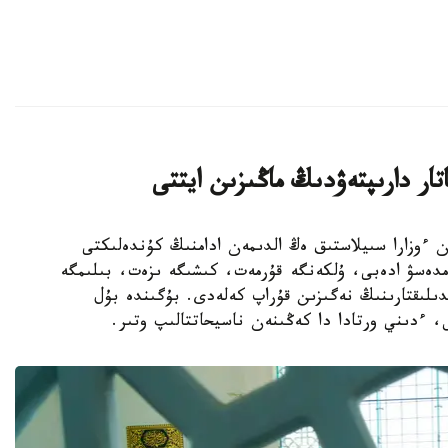
ار دارىپتەۋدىڭ ماڭىزىن ايتتى
 ءتارتىپ پەن ءوزارا سىيلاستىق ەڭ الدىمەن ادامنىڭ كۇندەلىكتى
ەمدەسۋ ادەبى، ۇلكەنگە قۇرمەت، كىشىگە ىزەت، بىلىمگە
دىلىقتارىنىڭ نەگىزىن قۇراپ كەلەدى. بۇگىندە بۇل
، ءدىني ورتادا دا كەڭىنەن ناسيحاتتالىپ وتىر.