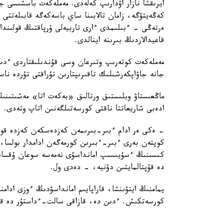
ايرىقشا نازار اۋدارىپ كەلەدى. مەملەكەت باسشىسى جا
كەڭەيتۋگە، زامان تالابىنا ساي باسەكەگە قابىلەتتى 
ەرتەڭى - ءبىلىمدى ءارى تاربيەلى ۇرپاقتىڭ قولىندا.
قاعيدالاردىڭ بىرىنە اينالدى.
مەملەكەت كوتەرىپ وتىرعان وسى قۇندىلىقتاردى ءدىني
جانە جاۋاپكەرشىلىك تاقىرىپتارىن تۇراقتى تۇردە ناس
ماڭعىستاۋ وبلىستىق ورتالىق «بەكەت اتا» مەشىتىنى
ادەبى شاريعاتتا ناقتى كورسەتىلگەنىن اتاپ وتەدى.
- ەكى ەر ادام ءبىر-بىرىمەن كەزدەسكەن كەزدە قول 
كوپتەن بەرى ءبىر-ءبىرىن كورمەگەن ادامدار بولسا،
كىسىنىڭ ءسۇيىسىپ امانداسۋى نەمەسە سوعان ۇقساس 
دە قۇپتالمايتىن دۇنيە، - دەدى ول.
يمامنىڭ ايتۋىنشا، قاراپايىم امانداسۋدىڭ ءوزى ادامن
كورسەتكىش. ءدىن دە، قازاقى سالت-ءداستۇر دە قار