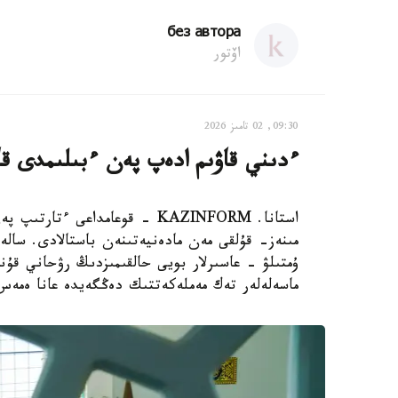
без автора
اۆتور
09:30, 02 تامىز 2026
ءدىني قاۋىم ادەپ پەن ءبىلىمدى قات
استانا. KAZINFORM - قوعامداعى
مىنەز- قۇلقى مەن مادەنيەتىنەن باستالادى. سال
ۇمتىلۋ - عاسىرلار بويى حالقىمىزدىڭ رۋحاني قۇن
ماسەلەلەر تەك مەملەكەتتىك دەڭگەيدە عانا ەمەس