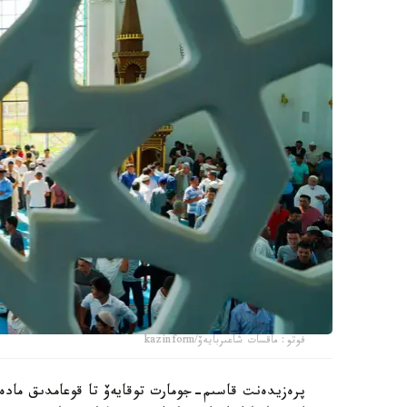
فوتو: ماقسات شاعىربايەۆ/kazinform
پرەزيدەنت قاسىم-جومارت توقايەۆ تا قوعامدىق مادەني