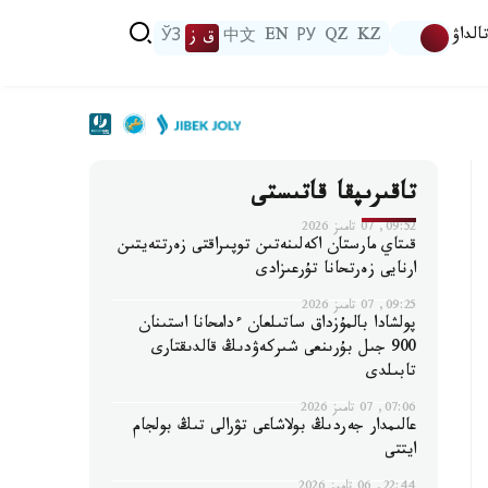
الداۋ
KZ
QZ
РУ
EN
中文
ق ز
ЎЗ
تاقىرىپقا قاتىستى
09:52, 07 تامىز 2026
قىتاي مارستان اكەلىنەتىن توپىراقتى زەرتتەيتىن
ارنايى زەرتحانا تۇرعىزادى
09:25, 07 تامىز 2026
پولشادا بالمۇزداق ساتىلعان ءدامحانا استىنان
900 جىل بۇرىنعى شىركەۋدىڭ قالدىقتارى
تابىلدى
07:06, 07 تامىز 2026
عالىمدار جەردىڭ بولاشاعى تۋرالى تىڭ بولجام
ايتتى