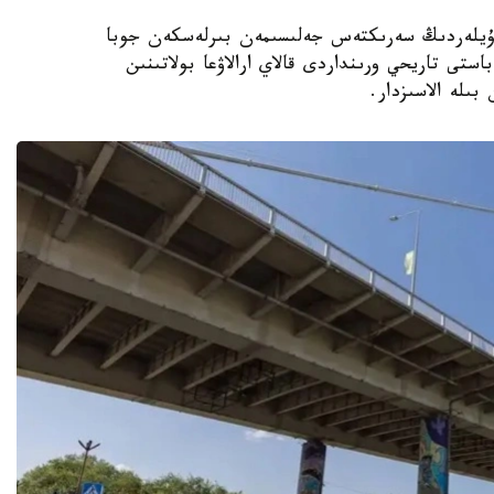
نداعى قوناقۇيلەردىڭ سەرىكتەس جەلىسىمەن بىرلەسكەن جوبا
استى تاريحي ورىنداردى قالاي ارالاۋعا بولاتىنىن