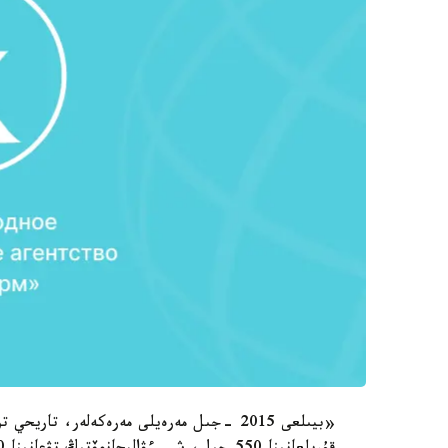
«بيىلعى 2015 -جىل مەرەيلى مەرەكەلەر، تار