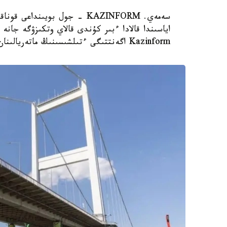
سەمەي. KAZINFORM - جول بويى
اياسىندا قالادا ءبىر كۇندى قالاي وتكىزۋگە جانە ب
Kazinform اگەنتتىگى ءتىلشىسىنىڭ ماتەريالىنان بىلە الاسىزدار.