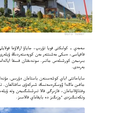
Фото: Үкімет
سەمەي - كولىكتى قويا تۇرىپ، جاياۋ ارالاۋعا قولايلى 
قاقپاسى، ەسكى مەشىتتەر مەن كوپەستەردىڭ ۇيلەرى،
بىرىمەن كورشىلەس جاتىر. سوندىقتان قىسقا ايالدام
بەرەدى.
ساياحاتتى اباي كوشەسىنەن باستاعان دۇرىس. مۇندا 
جاقىن ماڭدا ۆوسكرەسەنسك شىركەۋى ساقتالعان. تاريحي
وقشاۋلانباعان، قازىرگى قالا تىرشىلىگىمەن وتە ۇيل
وتكەنىڭىزدى ءوزىڭىز دە بايقاماي قالاسىز.