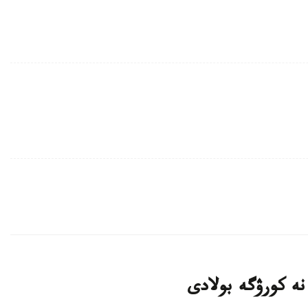
 نە كورۋگە بولادى