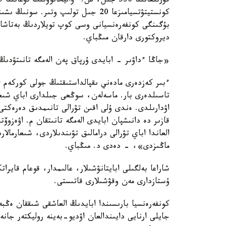
كونستيتۋتسيامىزعا 20 جىل تولىپ وتىر
بۇگىنگى كونفەرەنسيانى وسى كوپ تويلاردىڭ بەتاشا
ديروكتورى دارقان مىڭباي.
«جاڭا ءداۋىر - ابايدى ۇرپاق پەن الەمگە تانىتۋدىڭ
ءبىر كەزدەرى مادەني ىقپالداستىقتىڭ جولى كوركەم اۋد
تاسىلدەرى بار. ماسەلەن، سوڭعى جىلدارى اباي شىعار
اۋدارىلدى. ەندى ۇلى اقىن تۋرالى تانىمدىق دەرەكتى
قازىر دە دانىشپان ابايدى الەمگە تانىتقان م. اۋەز
العاندا اباي تۋرالى درامالىق تۋىندىلاردى، شىعارمالا
ماڭىزدى»، - دەدى د. مىڭباي.
شاراعا بەلگىلى ابايتانۋشىلار، عالىمدار، قوعام قايرات
ۇستازدارى مەن وقۋشىلارى قاتىستى.
كونفەرەنسيا بارىسىندا ابايدىڭ العاشقى شىققان ەڭب
جايلى ارنايى دايىندالعان اۋديو-بەينە روليكتەر جانە