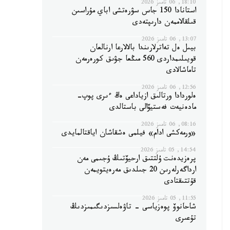
18:10, 06 تامىز 2026
استانادا 150 جاس سۋرەتشى اباي مۇراسىن
قىلقالاممەن دارىپتەدى
13:07, 06 تامىز 2026
بيىل ەل تەاترلارىندا بالالارعا ارنالعان
قويىلىمداردى 560 مىڭعا جۋىق كورەرمەن
تاماشالادى
12:56, 06 تامىز 2026
ەلوردادا ورتالىق ازياداعى ەڭ ءىرى پوپ-
مادەنيەت فەستيۆالى باستالدى
08:16, 06 تامىز 2026
«ورمەكشى ادام» فيلمى ەشقاشان اياقتالمايدى
14:54, 05 تامىز 2026
پرەزيدەنت ۇلتتىق ارحيۆتىڭ ۇجىمى مەن
ارداگەرلەرىن 20 جىلدىق مەرەيتويمەن
قۇتتىقتادى
11:55, 05 تامىز 2026
شاحانوۆ پوەزياسى - تاۋەلسىزدىگىمىزدىڭ
تۇعىرى