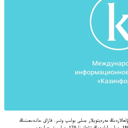
يحي تۇلعالاردىڭ مەرەيتويلار جىلى بولىپ وتىر. قازاق حاندىعىنىڭ