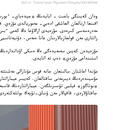
Фото: Талғатжан Мұхаметбекұлы/Кazinform
ودان كەيىنگى باعىت - ابايدىڭ «جيدەباي- ءبورىل
اقىنعا ارنالعان العاشقى ادەبي- مەموريالدى مۋزەي.
مەدرەسەسى كىرەدى. مۋزەيدى ارالاۋعا ەڭ كەمى ءبىر
زاتتارى مەن قولجازبالارىنان عانا ەمەس، دۇنيەتانىمى
مۋزەيدەن كەيىن سەمەيدەگى ەڭ ەسكى اۋدانداردىڭ ءب
استىنداعى مۋزەي» دەپ تە اتايدى.
مۇندا اعاشتان سالىنعان جانە قوس مۇنارالى مەشىتتە
«بوتاگوز» فيلمى تۇسىرىلگەن. عيماراتتاردىڭ قاسبە
جاقتاۋلاردى، قاقپالار مەن ۇساق-تۇيەك بولشەكتەردى