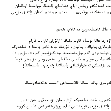
قۇرىلعانىنا 550 جىل، ش. ءۋاليحانوۆتىڭ تۋعانىنا 180 جىل، ابايدىڭ تۋعانىنا 170 جىل، ق ح ا مەن
. سونىڭ ىشىندە كەمەڭگەر ويشىل اباي قۇنانباي ۇلىنىڭ مۇراسىنا ارنالعان
رى دەسەك تە بولادى»، - دەدى جيىندى اشقان ۇلتتىق مۋزەي
 جاڭا تاسىلدەرىن دە تالاپ ەتەدى.
ارما عانا بولسا، قازىر ونىڭ ءارتۇرلى تارام- تارام
مالارى پولياك، يتاليان، تۇرىك جانە تاعى باسقا دا تىلدەرگە
 فيلمدەردى الەم جۇرتشىلىعىنا جەتكىزۋىمىز كەرەك. بۇرىن دا،
وۆتىڭ «اباي جولى» ەكەنى بەلگىلى. ەندى وسى دۇنيەنى قوسا
ردى بۇگىنگى تەحنولوگيانى پايدالانا وتىرىپ، ناسيحاتتاۋ
كەرلەرى جانە استانا قالاسىنداعى ءبىلىم مەكەمەلەرىنىڭ
ەكتەرى، شەت تىلدەرگە اۋدارىلعان تۋىندىلارى مەن اقىن
 ۇلتتىق مۋزەي قورىنداعى اباي پورترەتتەرىنەن شاعىن كورمە