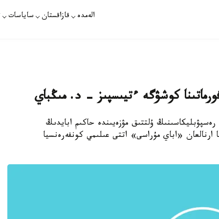
الەمدە
قازاقستان
ساياسات
ت
فورماتىنا كوشۋگە ءتيىسپىز - د. مىڭباي
ن رەسپۋبليكاسىنىڭ ۇلتتىق مۋزەيىندە حاكىم ابايدىڭ
ۇلى) تۋعانىنا 170 جىل تولۋىنا ارنالعان «اباي مۇراسى» اتتى عىلىمي كونفەرەنسيا