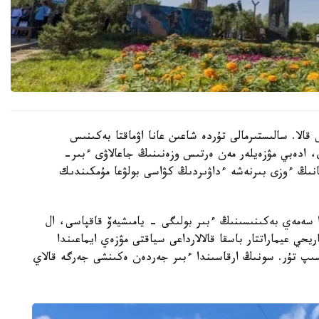
قالا. سالىستىرمالى تۇردە شاعىن عانا اۋماقتا بەكىنىس
 ادەبي مۋزەيلەر مەن ەرتىس وزەنىنىڭ جاعالاۋى ءبىر-
انىڭ ءوزى بىرنەشە ءداۋىردىڭ كۋاسى بولۋعا مۇمكىندىك
سەمەي بەكىنىسىنىڭ ءبىر بولىگى - يامىشيەۆ قاقپاسى، ال
 عيماراتتار باسقا قالالارداعى سياقتى مۋزەي ايماعىندا
ەسىپ تۇر. سونىڭ ارقاسىندا ءبىر جەردەن ەكىنشى جەرگە قالاي