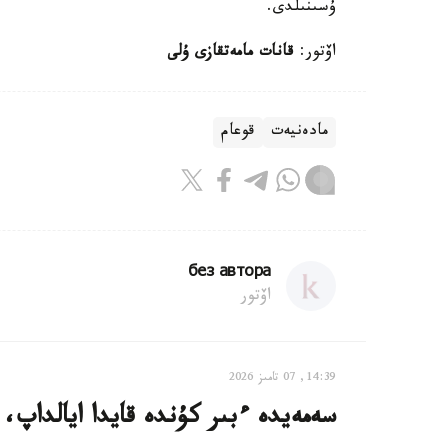
ۇسىنىلدى.
اۆتور:
قانات مامەتقازى ۇلى
مادەنيەت
قوعام
без автора
اۆتور
14:39, 07 تامىز 2026
سەمەيدە ءبىر كۇندە قايدا ايالداپ،