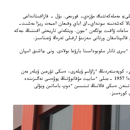
ى» مەملەكەتتىك مۋزەي- قورىعى. بۇل - قازاقستانداعى
 قالا كەشەنىنە سونداي-اق اباي وقىعان احمەت ريزا مەشىت-
 ساعات ۋاقىت بولگەن ءجون. ويتكەنى تاريحتى اقىننىڭ جەكە
 قالىپتاسقان ورتانى سەزىنۋ ارقىلى تەرەڭ ۇعىناسىز.
ىرى تاتار سلوبوداسىنا بارۋعا بولادى. ونى «اشىق اسپان
ر، كوپەستەردىڭ ءزاۋلىم ۇيلەرى، ەسكى تۇرعىن ۇيلەر مەن
مۋسيندەردىڭ ديىرمەنى ساقتالعان. كەيبىر عيماراتتاردا 1957 -جىلى ءسابيت مۇقانوۆتىڭ پوۆەسى نەگىزىندە
تىنەن ەسكى قالانىڭ تىنىسىن ءدوپ باساتىن ويۋلى
 كورەسىز.