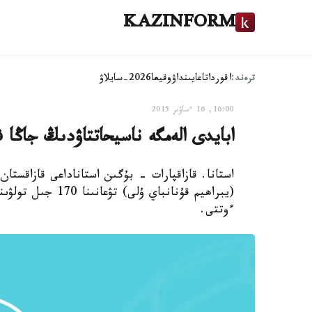
KAZINFORM
ترەند:
اقوردا
تاعايىنداۋ
وقيعا
2026-سايلاۋ
16:00, 16 ءساۋىر 2015
ابايدى الەمگە ناسيحاتتاۋدىڭ جاڭا 
استانا. قازاقپارات - بۇگىن استاناداعى قازاقستا
(يبراھيم قۇنانباي 
ءوتتى.