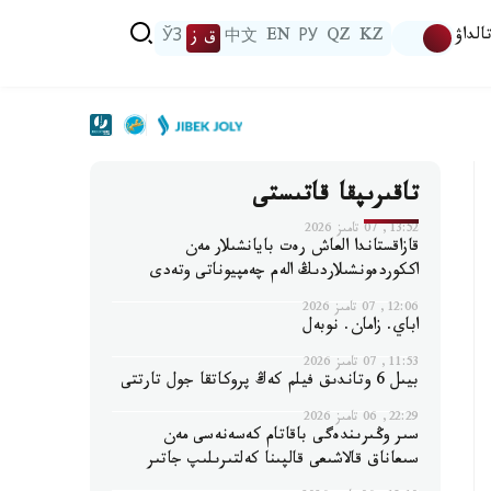
الداۋ
KZ
QZ
РУ
EN
中文
ق ز
ЎЗ
تاقىرىپقا قاتىستى
13:52, 07 تامىز 2026
قازاقستاندا العاش رەت بايانشىلار مەن
اككوردەونشىلاردىڭ الەم چەمپيوناتى وتەدى
12:06, 07 تامىز 2026
اباي. زامان. نوبەل
11:53, 07 تامىز 2026
بيىل 6 وتاندىق فيلم كەڭ پروكاتقا جول تارتتى
22:29, 06 تامىز 2026
سىر وڭىرىندەگى باقاتام كەسەنەسى مەن
سىعاناق قالاشىعى قالپىنا كەلتىرىلىپ جاتىر