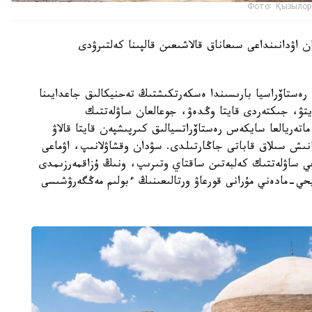
Фото: Қызылор
 اۋدانىنداعى سىعاناق قالاشىعىن قالپىنا كەلتىرۋدى
ەستاۆراسيا بارىسىندا ەسكەرتكىشتىڭ تەحنيكالىق جاعدايىنا
تۋ، جىكتەردى قايتا وڭدەۋ، جوعالعان ساۋلەتتىك
اتەريالعا سايكەس رەستاۆراتسيالىق كىرپىشپەن قايتا قالاۋ
نىش سىلاق قاباتى جاڭارتىلدى. سۋدان وقشاۋلانىپ، اۋماعى
يحي ساۋلەتتىك كەلبەتىن ساقتاي وتىرىپ، ونىڭ ۇزاقمەرزىمدى
حي-مادەني مۇرانى قورعاۋ ورتالىعىنىڭ ءبولىم مەڭگەرۋشىسى