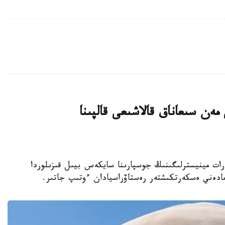
ەن سىعاناق قالاشىعى قالپىنا
نيەت جانە اقپارات مينيسترلىگىنىڭ جوسپارىنا سايكەس بيىل قىزىلوردا
مادەني ەسكەرتكىشتەر رەستاۆراسيادان ءوتىپ جاتىر.