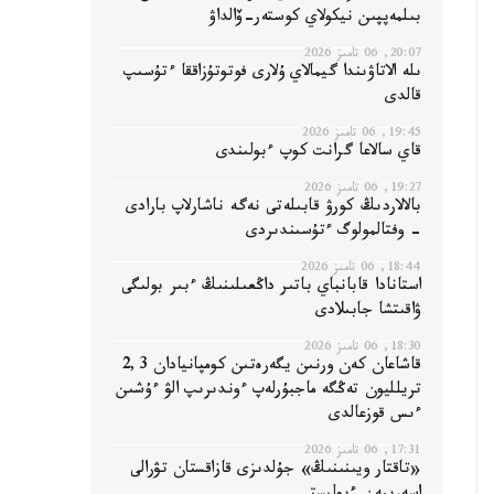
بىلمەپپىن نيكولاي كوستەر-ۆالداۋ
20:07, 06 تامىز 2026
ىلە الاتاۋىندا گيمالاي ۇلارى فوتوتۇزاققا ءتۇسىپ
قالدى
19:45, 06 تامىز 2026
قاي سالاعا گرانت كوپ ءبولىندى
19:27, 06 تامىز 2026
بالالاردىڭ كورۋ قابىلەتى نەگە ناشارلاپ بارادى
- وفتالمولوگ ءتۇسىندىردى
18:44, 06 تامىز 2026
استانادا قابانباي باتىر داڭعىلىنىڭ ءبىر بولىگى
ۋاقىتشا جابىلادى
18:30, 06 تامىز 2026
قاشاعان كەن ورنىن يگەرەتىن كومپانيادان 2,3
تريلليون تەڭگە ماجبۇرلەپ ءوندىرىپ الۋ ءۇشىن
ءىس قوزعالدى
17:31, 06 تامىز 2026
«تاقتار ويىنىنىڭ» جۇلدىزى قازاقستان تۋرالى