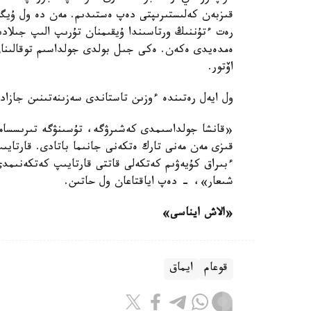
قىزبەن كەلىستىرىپتى دەپ ەستىدىم. مەن دە ول ۇيگە 
رەت ءتۇننىڭ ورتاسىندا ۇيقىمنان تۇرىپ الىپ جىلادى
ەمدەيدى ەكەن. ەكى جىل بولدى جولداسىم توقالىنا
اۆتور.
ول ايەل رەتىندە ءوزىن تاستاندى سەزىنەتىنىن جازاد
«قانشا جولداسىمدى كەشىرۋگە، تۇسىنۋگە تىرىسسام
قىزى مەن مەنى تارك ەتكەنى جانىما باتادى. قارتايى
ءبىراق كۇيەۋىم كەتكەلى قاتتى قارتايىپ كەتكەنىمدى
شىعار»، - دەپ اياقتاعان ول حاتىن.
«الاش ايناسى»
قوعام
ايماق