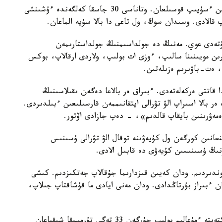
حات اۆتورىنىڭ ايتۋىنشا، كۇيەۋى ەكەۋى ءبىر-ءبىرىن ءسۇيىپ قوسىلعان. وتاناسى 30 جاسقا كەلگەندە ءۇشىنشى
پ قالادى. وسىدان سوڭ، ول تاعى دا بالا سۇيە الماعان.
كۇتەدى عوي. مەنىڭ دە جولداسىمنىڭ جولداستارىمەن
ارىن مويىنىنا سالىپ، ءوزى ات بولىپ، ولاردى ارقالاپ، بوكس
 ەت-باۋىرىم ەزىلەتىن.
 قاتتى ەركەلەتەدى. ءبىراق ەر بالاعا دەگەن ىقىلاسىنىڭ
ر بالا اسىراپ الۋ تۋرالى ايتقانىممەن قارسىلىعىن ءبىلدىردى.
مەۋرىنىن بايقاپ قالدىم»، - دەپ جازادى اۆتور.
عانىن كورگەن ول كۇيەۋىنە توقال الۋ تۋرالى ۇسىنىس
 ونىڭ ۇسىنىسىن كۇيەۋى دە قابىل الادى.
دىردىم. ودان كەيىن قىزدارىما جۇقالاپ جەتكىزدىم. كىشى
ن ءبىراز بۇرتاڭدادى. ودان مەنى ايادى ما قۇشاقتاپ جىلاپ،
كوپ ۇزاماي اراعا جولداستارى ءتۇسىپ ءجۇرىپ، مەكتەپتە ءمۇعالىم بولىپ جۇرگەن 33 تەگى تۇرمىسقا شىقپاعان