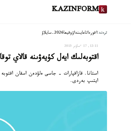
KAZINFORM
ترەند:
اقوردا
تاعايىنداۋ
وقيعا
2026-سايلاۋ
12:11, 17 ءساۋىر 2015
اقتوبەلىك ايەل كۇيەۋىنە قالاي توق
استانا. قازاقپارات - جاسى ەلۋدەن اسقان اقتوبە 
ايتىپ بەردى.