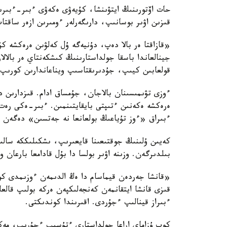
قىزىن اۋىر بوسانىپ، دارىگەرلەر ءومىرىن ازەر ساقتا
«قازاقتا ەر بالا دەپ، دۇنيەگە ۇل كەلۋىن ەرەكشە 
جينالعاندا باسقا جولداستارىنىڭ كىشكەنتاي ەر بالال
قولعابىن كيىپ، جۇدىرىقتاسىپ ويناعاندارىن كورىپ،
ءوزى تۋىمىسىنان بالاجان، جۇمساق ادام. قىزدارىن دا
ەرەكشە ەكەنىن ءتىپتى بايقايتىنمىن. ءبىر-ەكى رەت ە
ءبىراق «ءوز تۇياعىڭ بولعانعا نە جەتسىن» دەگەن ە
كەيىن ۇلىنىڭ جوقتىعىنا قايعىرىپ، ىشكىلىككە سالىن
بىلدىرگەن. وزىنە اۋىر بولسا دا بۇل قادامعا بارعان
«قانشا جەردەن قيماسام دا ەڭ الدىمەن ءوزىمدى كون
قىزى قانشا ايتقانمەن كەنجەلىكپەن ەركە بولىپ قالعا
ءبىراز قينالىپ ءجۇردى. اقىرىندا كوندىكتى.