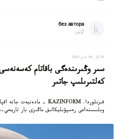
без автора
اۆتور
22:29, 06 تامىز 2026
سىر وڭىرىندەگى باقاتام كەسەنەسى م
كەلتىرىلىپ جاتىر
قىزىلوردا. KAZINFORM - مادە
وبلىسىنداعى رەسپۋبليكالىق ماڭىزى بار تاريحي-