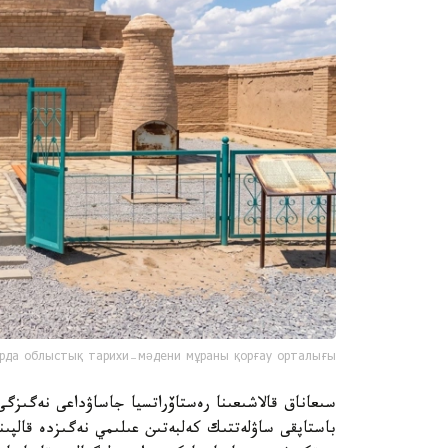
рда облыстық тарихи-мәдени мұраны қорғау орталығы
سىعاناق قالاشىعىنا رەستاۆراتسيا جاساۋداعى نەگىزگ
باستاپقى ساۋلەتتىك كەلبەتىن عىلىمي نەگىزدە قالپىنا