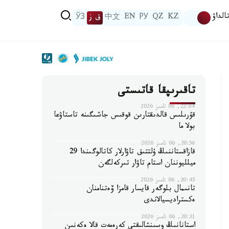
الداۋ
KZ
QZ
РУ
EN
中文
ق ز
ЎЗ
تاقىرىپقا قاتىستى
22:04, 06 تامىز 2026
قۇرىلىس قالدىقتارىن قوقىس جاشىگىنە تاستاۋعا
بولا ما
20:56, 06 تامىز 2026
قازاقستاننىڭ ۇلتتىق تاۋارلار كاتالوگىندا 29
ميلليوننان استام تاۋار تىركەلگەن
20:45, 06 تامىز 2026
تانىمال بلوگەر قايسار قامزا ۆەتنامنان
ەكستراديسيالاندى
20:31, 06 تامىز 2026
استانانىڭ وسىنشالىقتى كەرەمەت قالا ەكەنىن