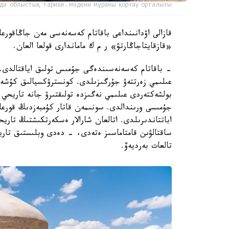
да облыстық тарихи-мәдени мұраны қорғау орталығы
قازالى اۋدانىنداعى باقاتام كەسەنەسى مەن جاڭاقورعان
«قازقايتاجاڭارتۋ» ر م ك ماماندارى قولعا العان.
- باقاتام كەسەنەسىندەگى جۇمىس تولىق اياقتالدى. ر
عىلىمي زەرتتەۋ جۇرگىزىلدى. كونسترۋكسيالىق كۇشەي
بولشەكتەردى عىلىمي نەگىزدە تولىقتىرۋ جانە تاريحي م
جۇمىسى ورىندالدى. سونىمەن قاتار كۇمبەزدىڭ قورعا
اباتتاندىرىلدى. اتالعان شارالار ەسكەرتكىشتىڭ تار
ساقتالۋىن قامتاماسىز ەتەدى، - دەدى وبلىستىق تاري
تالعات بەرديەۆ.