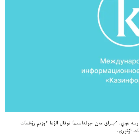
رسە عوي. ءبىراق مەن جولداسىما توقال الۋعا ءوزىم رۇقسات
ات اۆتورى.