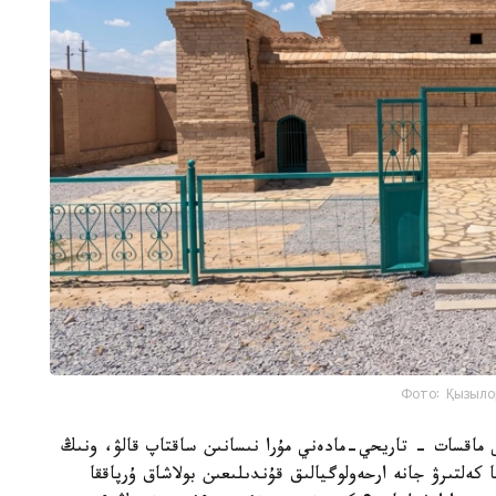
Фото: Қызыло
ى ماقسات - تاريحي-مادەني مۇرا نىسانىن ساقتاپ قالۋ، ونىڭ
 كەلتىرۋ جانە ارحەولوگيالىق قۇندىلىعىن بولاشاق ۇرپاققا