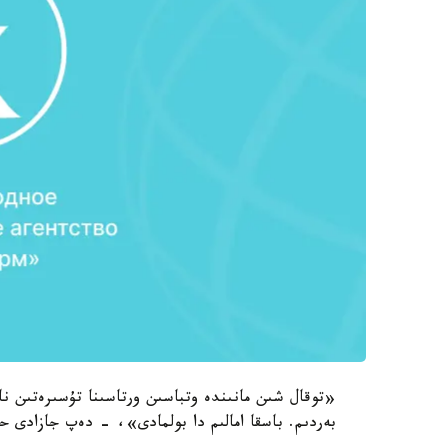
«توقال شىن مانىندە وتباسىن ورتاسىنا تۇسىرەتىن نا
بەردىم. باسقا امالىم دا بولمادى»، - دەپ جازادى ح