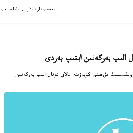
الەمدە
قازاقستان
ساياسات
ت
ال الىپ بەرگەنىن ايتىپ بەردى
وبلىسىنىڭ تۇرعىنى كۇيەۋىنە قالاي توقال الىپ بەرگەنىن