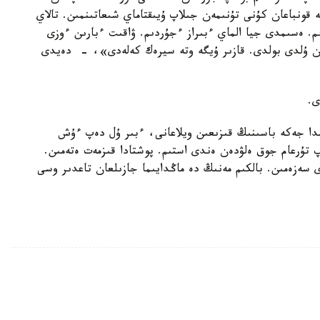
قونباعان كۇنى تۇنىمەن جىلاپ ۇيىقتاماي شىعاتىنمىن. تالاي
م. ەسىمدى جيا الماي ءبىراز ءجۇردىم. ۋاقىت ءبارىن ءوزى
ن ۇلدى بولدى. قازىر ۇيگە وتە سيرەك كەلەدى»، - دەيدى
ى.
دا جەكە باسىنىڭ قىزىعىن ويلاعانى، ءبىر ۇل دەپ ءۇش
پ تۇرعام جوق ەلۋدەن ەندى استىم. پوشتادا قىزمەت ەتەمىن.
 سەزەمىن. بالكىم مەنىڭ دە ماڭدايىما جازىلعان تاعدىر وسى