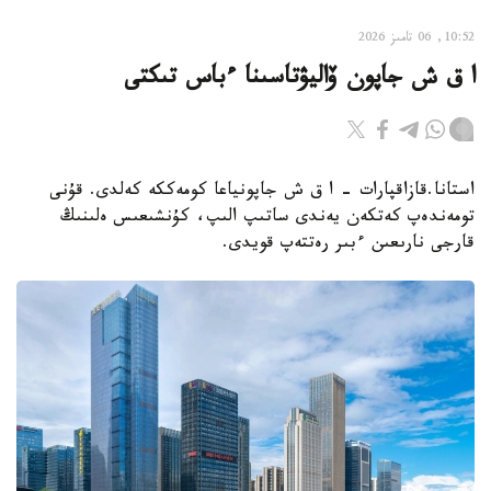
10:52, 06 تامىز 2026
ا ق ش جاپون ۆاليۋتاسىنا ءباس تىكتى
استانا.قازاقپارات - ا ق ش جاپونياعا كومەككە كەلدى. قۇنى
تومەندەپ كەتكەن يەندى ساتىپ الىپ، كۇنشىعىس ەلىنىڭ
قارجى نارىعىن ءبىر رەتتەپ قويدى.