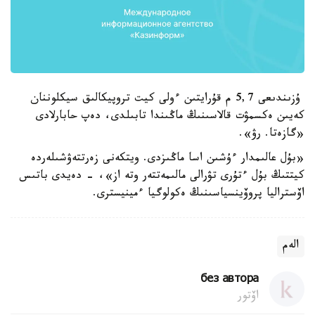
ۇزىندىعى 5,7 م قۇرايتىن ءولى كيت تروپيكالىق سيكلوننان
كەيىن ەكسمۋت قالاسىنىڭ ماڭىندا تابىلدى، دەپ حابارلادى
«گازەتا. رۋ».
«بۇل عالىمدار ءۇشىن اسا ماڭىزدى. ويتكەنى زەرتتەۋشىلەردە
كيتتىڭ بۇل ءتۇرى تۋرالى مالىمەتتەر وتە از»، - دەيدى باتىس
اۆستراليا پروۆينسياسىنىڭ ەكولوگيا ءمينيسترى.
الەم
без автора
اۆتور