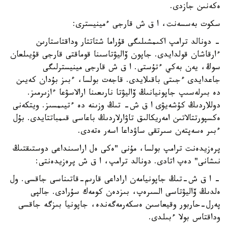
ەكەنىن جازدى.
سكوت بەسسەنت، ا ق ش قارجى ءمينيسترى:
- دونالد ترامپ اكىمشىلىگى قۇراما شتاتتار وداقتاستارىن
ءارقاشان قولدايدى. جاپون ۆاليۋتاسىنا قوماقتى قارجى قۇيىلعان
سوڭ، يەن بەكي ءتۇستى. ا ق ش قارجى مينيسترلىگى
جاعدايدى ءجىتى باقىلايدى. قاجەت بولسا، ءبىز بۇدان كەيىن
دە بىرلەسىپ جاپونيانىڭ ۆاليۋتا نارىعىنا ارالاسۋعا ءازىرمىز.
دوللاردىڭ كۇشەيۋى ا ق ش- تىڭ وزىنە دە ءتيىمسىز. ويتكەنى
ەكسپورتتالاتىن امەريكالىق تاۋارلاردىڭ باعاسى قىمباتتايدى. بۇل
ءبىر ەسەپتەن سىرتقى ساۋداعا اسەر ەتەدى.
پرەزيدەنت ترامپ بولسا، مۇنى "ەكى ەل اراسىنداعى دوستىقتىڭ
نىشانى" دەپ اتادى. دونالد ترامپ، ا ق ش پرەزيدەنتى:
- ا ق ش-تىڭ جاپونيامەن اراداعى قارىم-قاتىناسى جاقسى. ول
ەلدىڭ ۆاليۋتاسى السىرەپ، بىزدەن كومەك سۇرادى. جالپى
پەرل-حاربور وقيعاسىن ەسكەرمەگەندە، جاپونيا بىزگە جاقسى
وداقتاس بولا ءبىلدى.