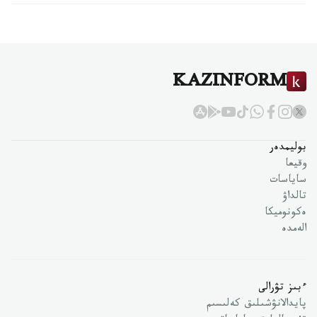
KAZINFORM
بوليمدەر
وقيعا
ساياسات
تالداۋ
ەكونوميكا
الەمدە
ءبىز تۋرالى
پايدالانۋشىلىق كەلىسىم