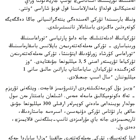
الەمىنىڭ تۋريستىك استاناسى» بولىپ جاريالانۋىنا وراي
تەحنيكالىق قولداۋ باعدارلاماسىنا قول قويۋ شاراسى ءوتتى.
ونىڭ بارىسىندا تۇركى الەمىندەگى ينتەگراتسيانى جاڭا دەڭگەيگە
كوتەرەتىن ماڭىزدى باستامالار تانىستىرىلدى.
تۇركيانىڭ ادىلەتتىلىك جانە دامۋ پارتياسى ءتوراعاسىنىڭ
ورىنباسارى - تۇركى مەملەكەتتەرىمەن بايلانىس باسقارماسىنىڭ
ءتوراعاسى كۇرشاد زورلۋدىڭ ايتۋىنشا، تۇركى مەملەكەتتەرىنەن
تۇركياعا تۋريستەر اعىنى 3,5 ميلليونعا جۋىقتايدى. ءوز
كەزەگىندە تۇركيادان ساياحاتتاپ باراتىن حالىق سانى 1
ميلليوننان ءسال اسىپ جىعىلادى.
ء«بىز بۇل كورسەتكىشتەردى ارتتىرۋىمىز قاجەت. ويتكەنى تۋريزم
- تەك ەكونوميكالىق ماسەلە ەمەس. اشىلعان باعىتتار مەن سول
جولدار بويىنداعى مادەني كوپىرلەر ارقىلى 300 ميلليونعا جۋىق
حالقى بار تۇتاس تۇركى دۇنيەسىن، اسىرەسە جاستاردىڭ،
تاريحىمىزدى جانە باي مۇرامىزدى تانىپ-بىلگەنىن قالايمىز»،
دەدى ول.
ايتا كەتەيىك، تۇركى مەملەكەتتەرى حالقىنا ءوزارا ساپاردا جەكە