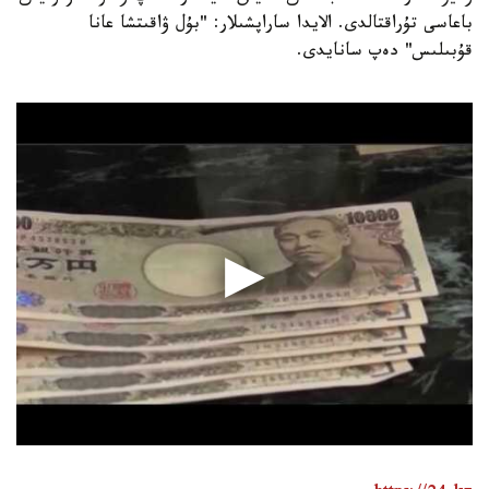
باعاسى تۇراقتالدى. الايدا ساراپشىلار: "بۇل ۋاقىتشا عانا
قۇبىلىس" دەپ سانايدى.