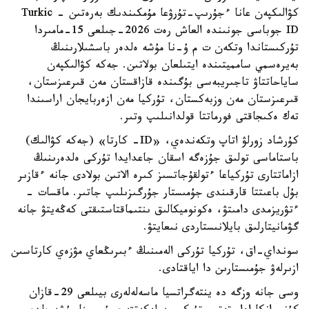
كۋالىكپەن عانا ءجۇرىپ-تۇرۋعا مۇمكىندىك بەرەتىن - Turkic
ID جوباسى جونىندە العاش رەت 2026-جىلعى 15-مامىردا
تۇركىستاندا وتكەن ت م ۇ-نا مۇشە ەلدەر باسشىلارىنىڭ
بەيرەسمي سامميتىندە ايتىلعان بولاتىن. جەكە كۋالىكپەن
ساياحاتتاۋ تاجىريبەسى بۇگىندە قازاقستان مەن قىرعىزستان،
قىرعىزستان مەن وزبەكستان، تۇركيا مەن ازەربايجان اراسىندا
تەك ەكىجاقتى فورماتتا قولدانىلىپ وتىر.
كۇرشاد زورلۋ اتاپ وتكەندەي، «ID- كارتا» (جەكە كۋالىك)
باستاماسى تولىق جۇزەگە اسقان جاعدايدا تۇركى ەلدەرىنىڭ
ازاماتتارى تۇركياعا ءتولقۇجاتسىز كىرە الاتىن بولادى جانە ءقازىر
بۇل باعىتتا قارقىندى جۇمىستار جۇرگىزىلىپ جاتىر. ماقسات -
ءتۋريزمدى دامىتۋ، ەكونوميكالىق ىنتىماقتاستىقتى كەڭەيتۋ جانە
گۋمانيتارلىق بايلانىستاردى نىعايتۋ.
سونداي-اق، تۇركيا تۇركى الەمىنىڭ ءبىرىڭعاي مۋزەي كارتاسىن
ازىرلەۋ جۇمىستارىن دا اياقتادى.
وسى جانە وزگە دە ينتەگراتسيا ماسەلەلەرى بيىلعى 29-قازان