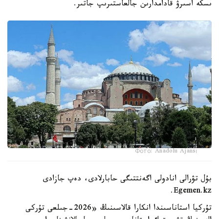
ىسكە اسىرۋ قادامدارىن جالعاستىرىپ جاتىر.
Фото: Anadolu Ajansı
بۇل تۋرالى انادولى اگەنتتىگى حابارلادى، دەپ جازادى
Egemen.kz.
تۇركيا استاناسىندا انكارا قالاسىنىڭ «2026-جىلعى تۇركى