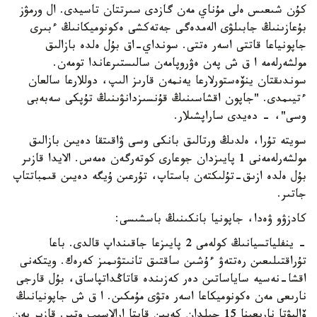
كۇن شىعىس ەلى مۇناي مەن گازدى سىرتتان تاسيدى. ال ورمۋز
بۇعازىنىڭ جابىلۋى الەمدەگى جەتەكشى ەكونوميكانىڭ ءبىرى
جاپونياعا قاتتى اسەر ەتتى. سونداي-اق بۇل ەلدە بازالىق
مولشەرلەمە ا ق ش پەن ەۋروپامەن سالىستىرعاندا تومەن.
سوندىقتان ينۆەستورلارعا يەنمەن قارىز الىپ، دوللارعا سالعان
ءتيىمدى. "جاپون اقشاسىنىڭ قۇنسىزدانۋىنىڭ تۇپكى سەبەبى
وسى"، - دەيدى ساراپشىلار.
سويتە تۇرا، ەلدىڭ ورتالىق بانكى وسى ۋاقىتقا دەيىن بازالىق
مولشەرلەمەنى 1 پايىزدان جوعارى كوتەرگەن ەمەس. الايدا قازىر
بۇل ەلدە ازىق-تۇلىكتەن باستاپ، تۇرعىن ۇيگە دەيىن قىمباتتاپ
جاتىر.
كادزۋو ۋەدا، جاپونيا بانكىنىڭ باسشىسى:
- ينفلياتسيانىڭ كولەمى 2 پايىزعا جاقىنداپ قالدى. باعا
تۇراقتىلىعىن رەتتەۋ ءۇشىن ساقتىق تانىتۋىمىز كەرەك. ويتكەنى
اقشا-نەسيە ساياساتىن دەر كەزىندە قاتاڭداتپاساق، بۇل قارجى
نارىعى مەن ەكونوميكاعا اسەر ەتۋى مۇمكىن. ا ق ش جاپونيانىڭ
ۆاليۋتا نارىعىنا 15 جىلدان كەيىن قايتا ارالاسىپ وتىر. قازىر يەن