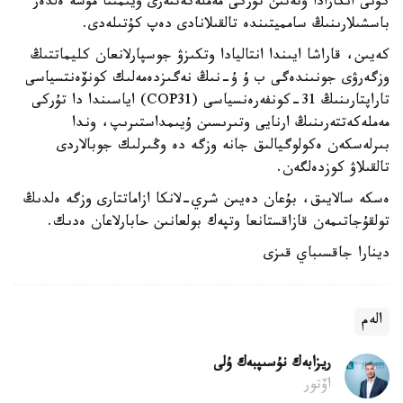
كۇنى انكارادا وتەتىن تۇركى مەملەكەتتەرى ۇيىمىنا مۇشە ەلدەر
باسشىلارىنىڭ سامميتىندە تالقىلانادى دەپ كۇتىلەدى.
كەيىن، قاراشا ايىندا انتاليادا وتكىزۋ جوسپارلانعان كليماتتىڭ
وزگەرۋى جونىندەگى ب ۇ ۇ-نىڭ نەگىزدەمەلىك كونۆەنتسياسى
تاراپتارىنىڭ 31-كونفەرەنسياسى (COP31) اياسىندا دا تۇركى
مەملەكەتتەرىنىڭ ارنايى وتىرىسىن ۇيىمداستىرىپ، وندا
بىرلەسكەن ەكولوگيالىق جانە وزگە دە وڭىرلىك جوبالاردى
تالقىلاۋ كوزدەلگەن.
ەسكە سالايىق، بۇعان دەيىن شري-لانكا ازاماتتارى وزگە ەلدىڭ
تولقۇجاتىمەن قازاقستانعا وتپەك بولعانىن حابارلاعان ەدىك.
دينارا جاقسىباي قىزى
الەم
ريزابەك نۇسىپبەك ۇلى
اۆتور