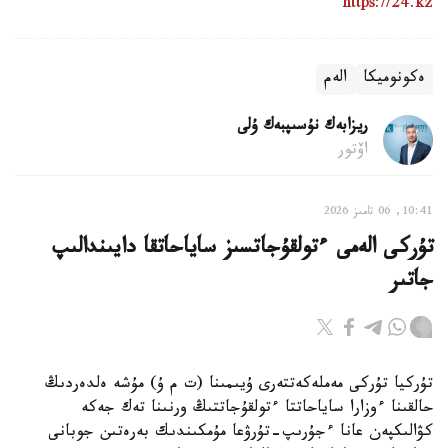
https://24.kz
ەكونوميكا
الەم
ريزابەك نۇسىپبەك ۇلى
اۆتور
10:41, 06 تامىز 2026
تۇركى الەمى ءتولقۇجاتسىز ساياحاتقا دايىندالىپ
جاتىر
تۇركيا تۇركى مەملەكەتتەرى ۇيىمىنا (ت م ۇ) مۇشە ەلدەردىڭ
حالقىنا ءوزارا ساياحاتتا ءتولقۇجاتتىڭ ورنىنا تەك جەكە
كۋالىكپەن عانا ءجۇرىپ-تۇرۋعا مۇمكىندىك بەرەتىن جوبانى