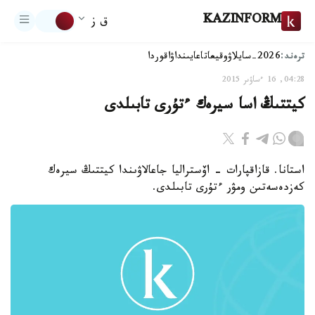
KAZINFORM
ق ز
ترەند:
2026-سايلاۋ
وقيعا
تاعايىنداۋ
اقوردا
04:28, 16 ءساۋىر 2015
كيتتىڭ اسا سيرەك ءتۇرى تابىلدى
استانا. قازاقپارات - اۆستراليا جاعالاۋىندا كيتتىڭ سيرەك
كەزدەسەتىن ومۋر ءتۇرى تابىلدى.