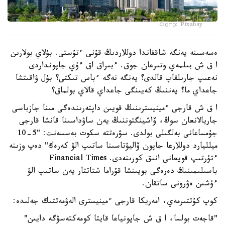
Фото: Pixabay
ەسەسىنە يەنگە شاققاندا دوللاردىڭ قۇنى ءتۇستى. بۇلاي بولارىن
ا ق ش بىلمەي وتىرعان جوق. ءبىراق اق ءۇي جاپونداردى
نەعىپ جارىلقاپ قالدى؟ يەنگە نەگە ءباس تىكتى؟ بۇل ۋاقىتشا
جاعداي ما؟ يەننىڭ كەيىنگى جاعداي قالاي بولماق؟
ا ق ش قارجى ءمينيسترىنىڭ قويىن داپتەرىندەگى مىنا جازباسى
جاريالانعان سوڭ، ۆاشينگتوننىڭ يەن ساۋداسىنا قانشا قارجى
جۇمساعانى بەلگىلى بولدى. سۋرەتتە سكوت بەسسەنت: "5-10
ميلليارد دوللارعا جاپون ۆاليۋتاسىنا ساتىپ الۋ كەرەك" دەپ وزىنە
ءتۇرتىپ قويعانى انىق كورىنەدى. Financial Times
باسىلىمىنىڭ دەرەگى بويىنشا قۇراما شتاتتار يەن ساتىپ الۋ
ءۇشىن ەۋرونى ساتقان.
كوپ كۇتتىرمەي، امەريكا قارجى ءمينيسترى الەۋمەتتىك جەلىدە:
"قاجەت بولسا، ا ق ش جاپونياعا قايتا كومەكتەسۋگە دايىن"