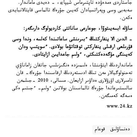
جاستاردى ەمدەۋدە تاپتىرماس شيپا»، - دەيدى ماماندار.
سەبەبى وسى وپەراتسيادان كەيىن جۇرەك تالماسى قايتالانبايدى
ەكەن.
ساۋلە ابسەيىتوۆا، جوعارعى ساناتتى كارديولوگ دارىگەر:
- الدىن الا ينفاركتىڭ ءبىرىنشى ساعاتىندا كەلسە، وندا وسى
قۇرىلعى ارقىلى ينفاركتى توقتاتۋعا بولادى. ءسويتىپ ودان
كەيىنگى مۇگەدەكتىكتى، ءولىم جاعدايىن ازايتادى.
مامانداردىڭ ايتۋىنشا، ەلىمىزدە ەنگىزىلىپ جاتقان زاماناۋي
تەحنولوگيالار مەن تىڭ ادىستەردىڭ ارقاسىندا جۇرەك- قان
تامىرلارى اۋرۋلارى ەداۋىر ازايعان. مىسالى، 2010 -جىلمەن
سالىستىرعاندا جۇرەك تالماسىنان بولاتىن ءولىم- ءجىتىم ەكى
ەسەگە كەمىگەن.
www.24.kz
دەنساۋلىق
قوعام