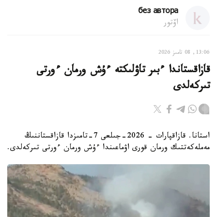
без автора
اۆتور
13:06, 08 تامىز 2026
قازاقستاندا ءبىر تاۋلىكتە ءۇش ورمان ءورتى
تىركەلدى
استانا. قازاقپارات - 2026-جىلعى 7-تامىزدا قازاقستاننىڭ
مەملەكەتتىك ورمان قورى اۋماعىندا ءۇش ورمان ءورتى تىركەلدى.