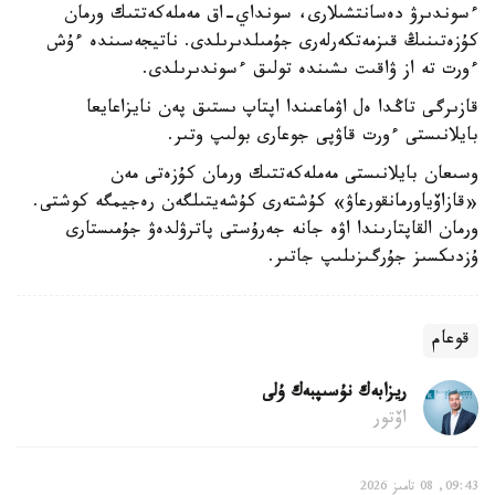
ءسوندىرۋ دەسانتشىلارى، سونداي-اق مەملەكەتتىك ورمان
كۇزەتىنىڭ قىزمەتكەرلەرى جۇمىلدىرىلدى. ناتيجەسىندە ءۇش
ءورت تە از ۋاقىت ىشىندە تولىق ءسوندىرىلدى.
قازىرگى تاڭدا ەل اۋماعىندا اپتاپ ىستىق پەن نايزاعايعا
بايلانىستى ءورت قاۋپى جوعارى بولىپ وتىر.
وسىعان بايلانىستى مەملەكەتتىك ورمان كۇزەتى مەن
«قازاۆياورمانقورعاۋ» كۇشتەرى كۇشەيتىلگەن رەجيمگە كوشتى.
ورمان القاپتارىندا اۋە جانە جەرۇستى پاترۋلدەۋ جۇمىستارى
ۇزدىكسىز جۇرگىزىلىپ جاتىر.
قوعام
ريزابەك نۇسىپبەك ۇلى
اۆتور
09:43, 08 تامىز 2026