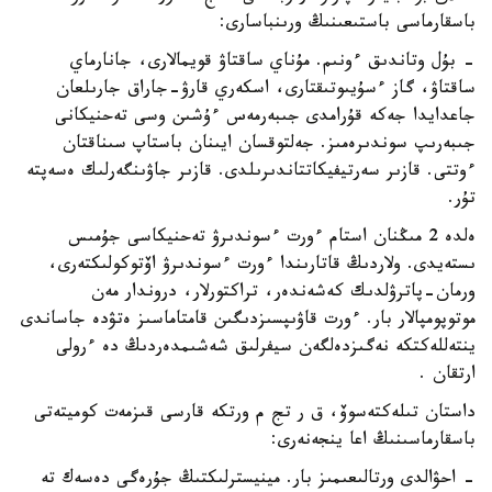
باسقارماسى باستىعىنىڭ ورىنباسارى:
- بۇل وتاندىق ءونىم. مۇناي ساقتاۋ قويمالارى، جانارماي
ساقتاۋ، گاز ءسۇيىوتىقتارى، اسكەري قارۋ-جاراق جارىلعان
جاعدايدا جەكە قۇرامدى جىبەرمەس ءۇشىن وسى تەحنيكانى
جىبەرىپ سوندىرەمىز. جەلتوقسان ايىنان باستاپ سىناقتان
ءوتتى. قازىر سەرتيفيكاتتاندىرىلدى. قازىر جاۋىنگەرلىك ەسەپتە
تۇر.
ەلدە 2 مىڭنان استام ءورت ءسوندىرۋ تەحنيكاسى جۇمىس
ىستەيدى. ولاردىڭ قاتارىندا ءورت ءسوندىرۋ اۆتوكولىكتەرى،
ورمان-پاترۋلدىك كەشەندەر، تراكتورلار، دروندار مەن
موتوپومپالار بار. ءورت قاۋىپسىزدىگىن قامتاماسىز ەتۋدە جاساندى
ينتەللەكتكە نەگىزدەلگەن سيفرلىق شەشىمدەردىڭ دە ءرولى
ارتقان .
داستان تىلەكتەسوۆ، ق ر تج م ورتكە قارسى قىزمەت كوميتەتى
باسقارماسىنىڭ اعا ينجەنەرى:
- احۋالدى ورتالىعىمىز بار. مينيسترلىكتىڭ جۇرەگى دەسەك تە