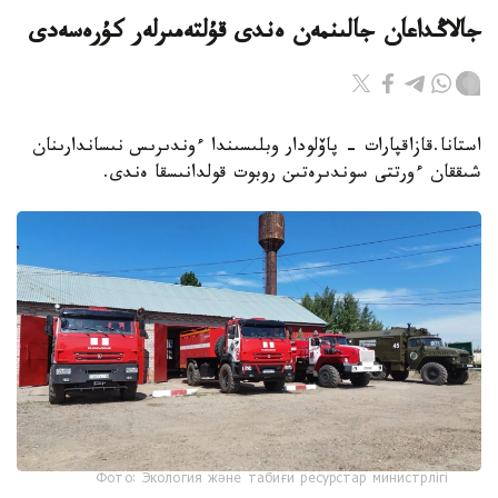
جالاڭداعان جالىنمەن ەندى قۇلتەمىرلەر كۇرەسەدى
استانا.قازاقپارات - پاۆلودار وبلىسىندا ءوندىرىس نىساندارىنان
شىققان ءورتتى سوندىرەتىن روبوت قولدانىسقا ەندى.
Фото: Экология және табиғи ресурстар министрлігі