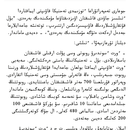
جوعارى تەمپەراتۋراعا ءتوزىمدى تەحنيكا قاۋىپتى ايماقتاردا
ءتىلسىز جاۋدى قاشىقتان اۋىزدىقتاۋعا مۇمكىندىك بەرەدى. "بۇل
قۇتقارۋشىلاردىڭ قاۋىپسىزدىگىن ارتتىرىپ، توتەنشە جاعدايلارعا
جەدەل ارەكەت ەتۋگە مۇمكىندىك بەرەدى"، - دەيدى ماماندار.
ديلناز تۇرعازىيەۆا، ءتىلشى:
- ءورت ءسوندىرۋ روبوتى وسى پۋلت ارقىلى قاشىقتان
باسقارىلادى. بۇل - تەحنيكانىڭ باستى ەرەكشەلىگى. سەبەبى
ءورت ءقاۋىپتى ايماقتا بولعان جاعدايدا قۇتقارۋشىلاردىڭ ورنىنا
روبوت جىبەرىلىپ، ەڭ قاتەرلى جۇمىستى وسى تەحنيكا اتقارادى.
وپەراتور قۇرىلعىنا 700 مەتر قاشىقتىقتان باعىتتايدى. روبوتتىڭ
الدىڭعى بولىگىنە كامەرا ورناتىلعان. ونىڭ كومەگىمەن ماماندار
ءورت وشاعىن باقىلاپ، سۋ نەمەسە كوبىك شاشادى. روبوتتىڭ
جىلدامدىعى ساعاتىنا 10 شاقىرىم. سۋ بۇركۋ قاشىقتىعى 100
مەتردەن اسادى. سالماعى 480 كەلى، ال جۇك كوتەرگىشتىگى
200 كەلىگە دەيىن جەتەدى.
اسلان بوتابايەۆ، پاۆلودار وبلىسى ت ج د ءورت ءسوندىرۋ