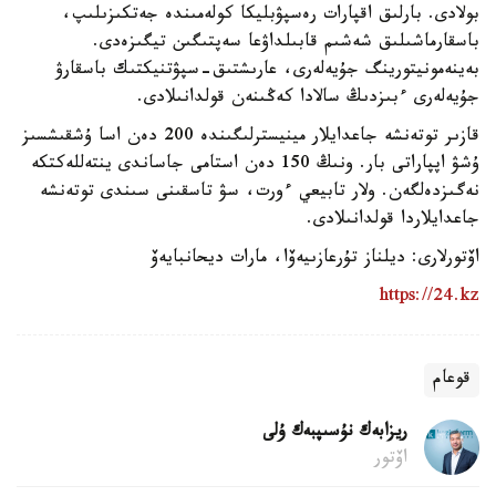
بولادى. بارلىق اقپارات رەسپۋبليكا كولەمىندە جەتكىزىلىپ،
باسقارماشىلىق شەشىم قابىلداۋعا سەپتىگىن تيگىزەدى.
بەينەمونيتورينگ جۇيەلەرى، عارىشتىق-سپۋتنيكتىك باسقارۋ
جۇيەلەرى ءبىزدىڭ سالادا كەڭىنەن قولدانىلادى.
قازىر توتەنشە جاعدايلار مينيسترلىگىندە 200 دەن اسا ۇشقىشسىز
ۇشۋ اپپاراتى بار. ونىڭ 150 دەن استامى جاساندى ينتەللەكتكە
نەگىزدەلگەن. ولار تابيعي ءورت، سۋ تاسقىنى سىندى توتەنشە
جاعدايلاردا قولدانىلادى.
اۆتورلارى: ديلناز تۇرعازىيەۆا، مارات ديحانبايەۆ
https://24.kz
قوعام
ريزابەك نۇسىپبەك ۇلى
اۆتور