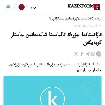
KAZINFORM
ق ز
ترەند:
2026-سايلاۋ
وقيعا
تاعايىنداۋ
اقوردا
19:16, 15 ءساۋىر 2015
قازاقستاندا جۇرەك تالماسىنا شالدىعاتىن جاستار
كوبەيگەن
استانا. قازاقپارات - ەلىمىزدە جۇرەك- قان تامىرلارى اۋرۋلارى
جاسارىپ بارادى.