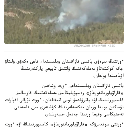
Видеодан алынған кадр
ءورتتىڭ بىرەۋى باتىس قازاقستان وبلىسىندا، تاعى ەكەۋى ۇلىتاۋ
جانە كوكشەتاۋ مەملەكەتتىك ۇلتتىق تابيعي پاركتەرىنىڭ
اۋماعىندا بولعان.
باتىس قازاقستان وبلىسىنداعى ءورت وشاعىن
«قازاۆياورمانقورعاۋ» رەسپۋبليكالىق مەملەكەتتىك قازىنالىق
كاسىپورنىنىڭ اۋە پاترۋلدەۋ توبى انىقتاعان. ءورت تۋرالى اقپارات
تۇسكەن بويدا ورمان مەكەمەلەرىنىڭ كۇشتەرى مەن قاجەتتى
تەحنيكاسى وقيعا ورنىنا جەدەل جىبەرىلدى.
ءورتتى سوندىرۋگە «قازاۆياورمانقورعاۋ» كاسىپورنىنىڭ اۋە ءورت