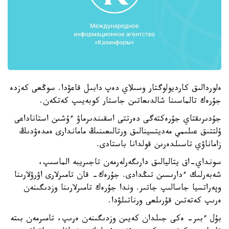
ەلوردالىق كارديولوگتار وسىلاي دەپ دابىل قاعۋدا. سوڭعى كەزدە
جۇرەك تالماسىنا شالدىعاتىن جاستار كوبەيىپ كەتكەن.
جۇدىرىقتاي جۇرەكتەگى دەرتتى اسقىندىرماۋ ءۇشىن استاناداعى
ۇلتتىق عىلىمي مەديتسينالىق ورتالىعىنىڭ ماماندارى ەمدەۋدىڭ
زاماناۋي تاسىلدەرىن قولدانا باستادى.
سونداي-اق يتاليالىق دارىگەرلەرمەن تاجىريبە الماسىپ،
شەبەرلىك ءدارىسىن تىڭدادى. جۇرەك- قان تامىرلارى اۋرۋلارىنا
وپەراتسيا جاسالىپ جاتىر. وندا جۇرەك تامىرلارىنا وزدىگىنەن
ەرىپ كەتەتىن قۇرىلعى ورناتىلۋدا.
بۇل ءبىر- ەكى جىلدان كەيىن وزدىگىنەن ەرىپ، تامىرمەن بىتە