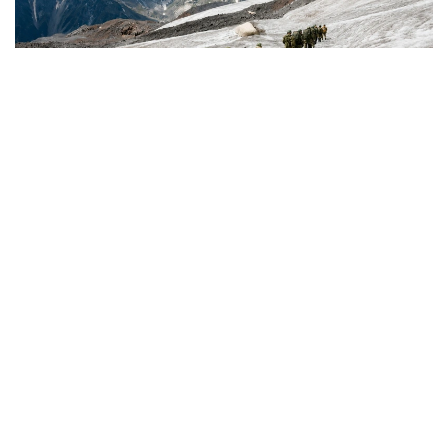
Фото: Қорғаныс министрліг
كىمدەر اسكەري الپينيست بولا الادى؟
اسكەري الپينيستەر - تاۋلى جەردە جاۋىنگەرلىك مىندەتتەردى
ورىنداۋعا جانە جەكە قۇرامدى ارنايى تاۋ دايارلىعىنا ۇيرەتۋگە
ماماندانعان اسكەري قىزمەتشىلەر.
- تاۋ دايارلىعى بويىنشا ارنايى بىلىكتىلىكتەن وتكەن اسكەري
قىزمەتشىلەر ەلىمىزدىڭ ءتۇرلى اسكەري بولىمدەرىندە قىزمەت
اتقارىپ، تاۋلى جەردەگى جاۋىنگەرلىك دايارلىقتى ۇيىمداستىرۋعا
جانە جەكە قۇرامدى وقىتۋعا ۇلەسىن قوسىپ كەلەدى، -
دەلىنگەن قورعانىس مينيسترلىگىنىڭ Kazinform اگەنتتىگىنە