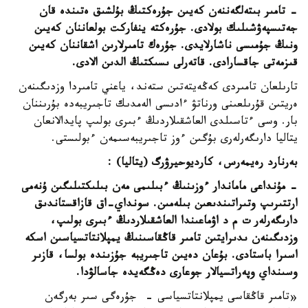
- تامىر بىتەلگەننەن كەيىن جۇرەكتىڭ بۇلشىق ەتىندە قان
جەتىسپەۋشىلىك بولادى. جۇرەكتە ينفاركت بولعاننان كەيىن
ونىڭ جۇمىسى ناشارلايدى. جۇرەك تامىرلارىن اشقاننان كەيىن
قىزمەتى جاقسارادى. قاتەرلى ىسىكتىڭ الدىن الادى.
تارىلعان تامىردى كەڭەيتەتىن ستەند، ياعني تامىردا وزدىگىنەن
ەريتىن قۇرىلعىنى ورناتۋ ءادىسى الەمدىك تاجىريبەدە بۇرىننان
بار. وسى ءتاسىلدى العاشقىلاردىڭ ءبىرى بولىپ پايدالانعان
يتاليا دارىگەرلەرى بۇگىن ءوز تاجىريبەسىمەن ءبولىستى.
بەرنارد رەيمەرس، كارديوحيرۋرگ (يتاليا) :
- مۇنداعى ماماندار ءوزىنىڭ ءبىلىمى مەن بىلىكتىلىگىن ۇنەمى
ارتتىرىپ وتىراتىندىعىن بىلەمىن. سونداي-اق قازاقستاندىق
دارىگەرلەر ت م د اۋماعىندا العاشقىلاردىڭ ءبىرى بولىپ،
وزدىگىنەن ىدىرايتىن تامىر قاڭقاسىنىڭ يمپلانتاتسياسىن اسكە
اسىرا باستادى. بۇعان دەيىن تاجىريبە جۇزىندە بولسا، قازىر
وسىنداي وپەراتسيالار جوعارى دەڭگەيدە جاسالۋدا.
«تامىر قاڭقاسى يمپلانتاتسياسى - جۇرەگى سىر بەرگەن