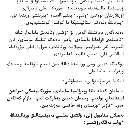
قايناسىپ كەتەدى ەكەن. دۇنيەجۇزىلىك دەنساۋلىق ساقتاۋ
ۇيىمىنىڭ مالىمەتىنە سۇيەنسەك، جۇرەك- قان تامىرلارى
اۋرۋلارىنان بولاتىن ءولىم-ءجىتىم الەمدە ءبىرىنشى ورىندا تۇر.
ءبىزدىڭ ەلدەگى ستاتيستيكا دا كوڭىل كونشىتپەيدى.
دەندەگەن دەرتتىڭ الدىن الۋ ءۇشىن وتاندىق ماماندار تىڭ
ءتاسىلدى قولدانا باستادى. ياعني دەنەگە تىلىك سالماي، قان
تامىرىنا تەز ىدىرايتىن يمپلانت ورناتادى. سول ارقىلى جۇرەككە
اينالاتىن قان اعىنىن قالپىنا كەلتىرەدى.
بۇگىنگە دەيىن وسى ورتالىقتا 400 دەن استام ناۋقاسقا وسىنداي
وپەراتسيا جاسالعان.
الەكساندر حۋسنۋلين، ەمدەلۋشى:
- ماعان كەشە عانا وپەراتسيا جاسادى. جۇرەگىمدەگى دەرتتەن
ايىققانداي بولدىم. وسىعان دەيىن ينفاركت الىپ، مازام كەتكەن
ەدى. ءقازىر ءوزىمدى وتە جاقسى سەزىنەمىن.
بەعىلان ستامبول ۇلى، ۇلتتىق عىلىمي مەديتسينالىق ورتالىقتىڭ
ءبولىم مەڭگەرۋشىسى: