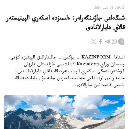
09:12, 08 تامىز 2026
شىڭداعى جاۋىنگەرلەر: ەلىمىزدە اسكەري الپينيستەر
قالاي دايارلانادى
استانا. KAZINFORM - بۇگىن - حالىقارالىق الپينيزم كۇنى.
وسىعان وراي Kazinform ءتىلشىسى قازاقستان قارۋلى
كۇشتەرىندەگى اسكەري الپينيستەردىڭ قالاي دايارلاناتىنىن،
حالىقارالىق ارەناداعى جەتىستىكتەرىن جانە بۇل ماماندىقتىڭ
باستى قاعيداتىن سارالادى.