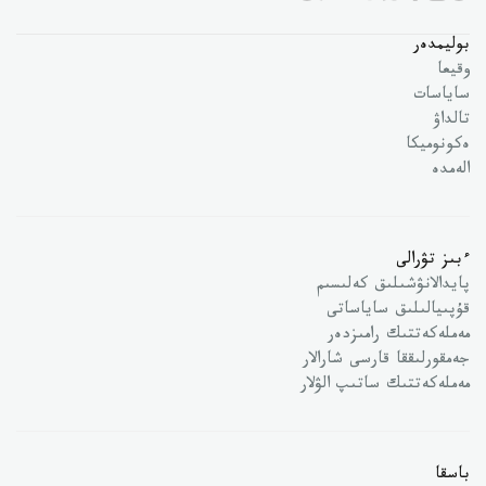
بوليمدەر
وقيعا
ساياسات
تالداۋ
ەكونوميكا
الەمدە
ءبىز تۋرالى
پايدالانۋشىلىق كەلىسىم
قۇپىيالىلىق ساياساتى
مەملەكەتتىك رامىزدەر
جەمقورلىققا قارسى شارالار
مەملەكەتتىك ساتىپ الۋلار
باسقا