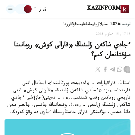
KAZINFORM
ق ز
ترەند:
2026-سايلاۋ
وقيعا
تاعايىنداۋ
اقوردا
17:18, 15 ءساۋىر 2015
ءجادي شاكەن ۇلىنىڭ «قارالى كوش» رومانىنا
سۇقتانعان كىم؟
استانا. قازاقپارات - «ادەبيەت پورتالىندا» ايجامال اتتى
قارىنداسىمىز: «ءجادي شاكەن ۇلىنىڭ «قارالى كوش» اتتى
تاريحي رومانىن وقىپ شىقتىم...»، - دەپتى(جازۋشى ءجادي
شاكەن ۇلىنىڭ ۇرلىعى - رەد.). وقىعانىڭ جاقسى. جالعىز سەن
عانا ەمەس، بۇگىنگى قازاق جاستارىنىڭ ءبارى دە وقۋ كەرەك.