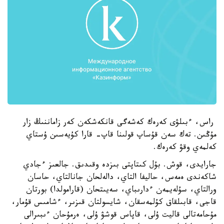
راس، ءبىلۋى كەرەك كەشەگى قانكەشكەن كەر زاماننىڭ زار
مۇڭىن. تەك سەن قۇساپ قولىنا قاپ- قارا كۇيەسىن ۇستاي
كەلمەي وقۋ كەرەك.
جارايدى، قوش. بۇل كىتاپتى بىزدە وقىدىق. جالعىز ءجادي
شاكەندى ەمەس، حاليفا التاي، دالەلحان جانالتاي، حاسان
ورالتاي، سۇلەيمەن ءدارىباي، سەيىتحان (قارامولدا) بورتان
قاجى، قابىلقاق كۇلمەسقان، شايسولتان قىزىر، ءشامىس قۇمار،
مۇحامەتالى قاليت ۇلى، قاپاس قوشۋ ۇلى، ەرمۇحان ءىبىرالى