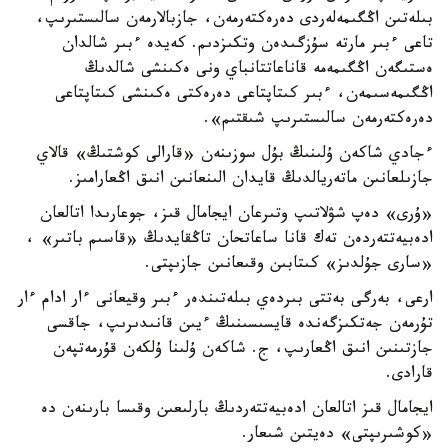
بىلەتىن اڭگىمەلەردى دەرەكتەرمەن، جازبالارمەن سالىستىرىپ،
تاعى ءبىر مارتە سۇزگىدەن وتكىزدىم. كەيدە ءبىر شالدان
ەستىگەن اڭگىمەمە قاناعاتتانباي ونى ەكىنشى شالدىڭ
اڭگىمەسىمەن، ءبىر كىتاپتاعى دەرەكتى ەكىنشى كىتاپتاعى
دەرەكتەرمەن سالىستىرىپ شىقتىم».
ءجادي شاكەن ۇلىنىڭ بۇل سوزىنەن «قارالى كوشتىڭ» قالاي
جازىلعانىن ماتەريالدىڭ قايدان الىنعانىن انىق اڭعارامىز.
«ۇرى» دەپ شۋلاتىپ وتىرعان ايجامال قىز، جوعارىدا اتالعان
ادەبيەتتەردەن تەك قانا ساعاتحان تاڭقايدىڭ «قاسىم باتىر» ،
«سارى جۇلدىز» كىتابىن وقىعانىن جازىپتى.
ارعى، بەرگى بەتتى بىردەي بىلەتىندەر ءبىر وقيعانى ءار ادام ءار
تۇرمەن جەتكىزگەندە قايسىسىنىڭ ءيىن قانىدىرىپ، جاقسى
جازتىنىن انىق اڭعارىپ، ج. شاكەن ۇلىنا ۇلكەن قۇرمەتپەن
قارادى.
ايجامال قىز اتالعان ادەبيەتتەردىڭ بارلىعىن وقىسا بارىنەن دە
«كوشىرىپتى» دەيتىن شىعار.