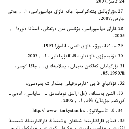
24 تامىز,2007.
27.ەۋرازيالىق ينتەگراتسيا جانە قازاق دياسپوراسى، ا. , جەتى
جارعى,2007.
28.قازاق دياسپوراسى: بۇگىنى مەن ەرتەڭى، استانا ەلوردا. ,
2005.
29.م. ءتاتىموۆ، قازاق الەمى، اتامۇرا 1993.
30.دۇنيەجۇزى قازاقتارىنىڭ Ⅱقۇرىلتايى، ا. , 2003.
31.تۇركيادان كەلگەن مەيمان، يسلامبەك ق. , جاڭا ءومىر،
№85,1990.
32. قۇلانباي قاجى ءنازىر«قيلى جىلدار شەجىرەسى»
33. التىن بەسىك، (ەل ارالىق قوعامدىق - ساياسي، ادەبي-
كوركەم جۋرنال) №5, ا. , 2005.
34. ك. تاسبولاتوۆا. http:// www .turkystan.kz
35. قىتاي قازاقتارىندا شىققان «شىنجاڭ قازاقتارىنىڭ شىعىسقا
اۋۋى» ، «قاسىم باتىر» ، «كيەلى كوش» ، «باركول تاريحي