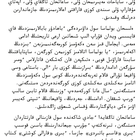
ۇلى، ساياحات مەيىرىمحان ۇلى، ساعاتحان تاڭقاي ۇلى، اپەتاي
مۇقاراپ ۇلى سىندى كوزى قاراقتى اعالارىمىزدىڭ جازعاندارىن
دەرلىك وقىدىق.
ەلىسحان بولماسا سول داۋىردەگى ءباھادۇر بابالارىمىزدىڭ قاي
قايسىسى ويدان قۇراپ الىپ شىعاتىن ارعى تاريحتىڭ ادامى
ەمەس. ايجامال قىز سەن ەكەۋمىز كورمەگەنىمىزبەن ءبىزدىڭ
اكەلەرىمىز، ءيا بولماسا اتالامىز كوزىمەن كورگەن، ساپتاياقتىڭ
سابىنا قاراۋىل قويى، ەتىكپەن قان كەشكەن قاتارلاس ءومىر
سۇرگەن ادامداردىڭ ءبىرازىنىڭ كوزى بار ءالى. باستاعى وسى
ۋاقيعا تۋرالى قالام تەربەگەندەردىڭ كوبى سول ەكەۋمىزدىڭ
اتامىز سەكىلدى سەكىلدى كوزى كورگەندەردەن ەستىگەنى.
ەستىگەنىن ءسال عانا كوركەمدەپ ءوزىنىڭ قالام تابىن سالىپ
ءورىپ شىققان. ادامنىڭ، جەردىڭ، ۋاقيعانىڭ ءتىپتى كەيبىر
اۋىز ەكى ديالوگتاردىڭ ۇقساس شىعۋى زاڭدىلىق.
ساعاتحان تاڭقايدا ءجادي شاكەندە سول قازىنالى قارتتاردان
ەستىگەن، تىرنەكتەپ ءجۇرىپ جيعاندارىنىڭ باسىن قوسىپ
ءبىرى «قاسىم باتىردى» جازسا، ءبىرى «قارالى كوشتى» كىتاپ