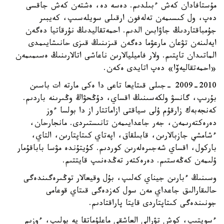
مۇستافادان كەش ءبىلدىم. دەسە دە، ەشتەن كەش جاقسى
دەپ، ول كىسىمەن تەلەفون ارقىلى سويلەسىپ، كەيبىر
جۇمباقتاردىڭ جاۋابىن الدىم. احمەتقاليدىڭ نۇرقاتيا دەگەن
ايەلىنەن تۋعان مارعۋما دەگەن قىزىنىڭ قىزى حانىشايىمدى
الماتىدان تاپتىم. ولار فاميليالارىن ناعاشى اتالارىنىڭ ەسىمىمەن
«احمەتقاليەۆا» دەپ اتايدى ەكەن.
2009-2010 -جىلى قىتايعا تاعى دا ەكى مارتە ات باسىن
بۇرىپ، گانسۋ ولكەسىنىڭ اقساي، دۇڭحۋاڭ وڭىرىنە باردىم.
كەنجەبەك زارقۇم ۇلى سياقتى ازاماتتار از دا بولسا ءوز
دەرەكتەرىمەن، جەر جاعدايىمەن تانىستىردى. مانجارحان،
ءشامشي جازبالارىن، قابىلقاق، اپەتاي كىتاپتارىن، التاي،
باركول، اقساي شەجىرەلەرىن كوردىم. كۇيتۇندە مۋسا باباقۇمار
ۇلىمەن كەڭەستىم. دەرەكتەر تەڭدەنىپ قايتتىم.
وسىنىڭ ءبارىن جيناي كەلىپ، بۇل وقيعالار توڭىرەگىندەگى
حالىقارالىق جاعداي مەن سول كەزدەگى قىتاي قوعامى
جونىندەگى كىتاپتاردى قايتا پاراقتادىم.
ءسويتىپ، كوش تۋرالى العاشقى ماعلۇماتقا يە بولىپ، ءوزىم