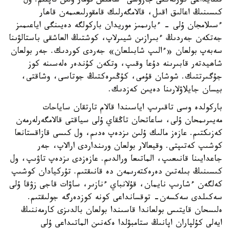
قىتايداعى كورنەكتى جازۋشى ءشامىس قۇمار ۇلىن تاپتىم. ول
كىسىنىڭ اعالىق اقىل، قالامگەرلىك قامقورلىعىمەن قاھار
ءسىلامجان ۇلى - ءبارىمىز موريدان باركولگە دەيىنگى اياعىمىز
جەتكەن جەردىڭ ءبىرازىن شيىرلاپ، كوشتىڭ العاشقى باستالۋىنا
سەبەپ بولعان «ءالىپ شابىلعان» جەردى كوردىك. جەر بولعان
شاھيدتەر قابىرىنە دۇعا وقىپ، وتكەن كۇندەر ەلەسىنە كوز
جۇگىرتتىك. شوشان قۇمى، كۇڭىرەكتىڭ جوتاسى، وشاقتى،
بيسان جايلاۋلارىنا دەيىن كەزدىك.
باركولدە وسى تاقىرىپ اياسىندا قالام تارتقان ساياحات
مەيىرىمحان ۇلى، ساعاتحان تاڭقاي ۇلى سياقتى قالامگەرلەرمەن
كەزىكتىم. عازەز مالىك ۇلىن ىزدەپ ەدىم، ول كىسى قازاقستانعا
كوشىپ كەتىپتى. وقيعالار بولعان ورىنداردى ارالاپ، جەر
جاعدايىنا قانىعىپ، الماتىعا ورالدىم. عازەزدى ىزدەپ تاۋىپ، ول
كىسىنىڭ بىلەتىن دەرەكتەرىمەن دە قانىقتىم. تۇركيادان كوشىپ
كەلگەن ءشارىپ نايمان، قۇلانباي ءنازىر، ساۋات قاجى زۋقا ۇلى
سەكىلدى سەكسەن- توقسانداعى كونە كوزدەرگە جولىقتىم.
ەلىسحان قايتىس بولعاندا قاسىندا بولعان بالدىزى كارمەننىڭ
ايەلى كۇلپاران اپانىڭ ستامبۋلدا ەكەنىن الماتىداعى ۇلى