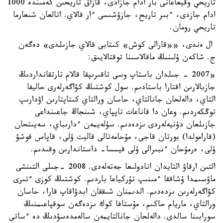
تاريحي وقيعاعانى بار ادام جازادى، قازاق تاريحىن كەمىندە 1000
ادام جازدى، ءبىر تاريح، جازۋشىسى ءار قالاي. اتالعان شىعارما
تاريحي رومان.
ال ەندى، ««قارالى كوش» كىتابى قالاي جازىلدى» دەگەن
ج. شاكەن ۇلىنىڭ ماقالاسىنا توقتالايىق:
«2007 - جىلدان باستاپ وسى تاقىرىپقا قالام تارتقانداردىڭ
جازبالارىن اقتارا باستادىم. سول كوشتىڭ كۋاگەرلەرى حاليفا
التاي، دالەلحان جانالتاي، حاسان ورالتاي كىتاپتارىن اۋدارىپ
توڭكەردىم. وعان دا قاناعات تاپپاي، شىنجاڭ جاعىنداعى
جازىلعان دۇنيەلەردى ىزدەدىم. سۇلەيمەن ءدارىباي، سەيىتحان
(قارامولدا) بورتان قاجى، مۇحامەتالى قاليت ۇلى، قاپاس قوشۋ
ۇلى، ەرمۇحان ءىبىرالى ۇلى قيسسا- داستاندارىن وقىدىم.
التىن ارقاۋ التايدان انادولىعا جەتەلەدى. 2008 -جىلى التىنشى
ماۋسىمدا ۇشاققا ءمىنىپ تۇركياعا باردىم. كوشتىڭ كوزى ءتىرى
كۋاگەرلەرىن ىزدەدىم. الدىمنان شىققان ابدۋاقاپ قارا، حاسان
ورالتاي، ماريام حاكىم، مۇستافا كوك ىزدەگەن سوقپاعىمنىڭ
سورابىنا سالدى. دالەلحان جانالتايمەن سالەمدەسۋدىڭ دە ءساتى