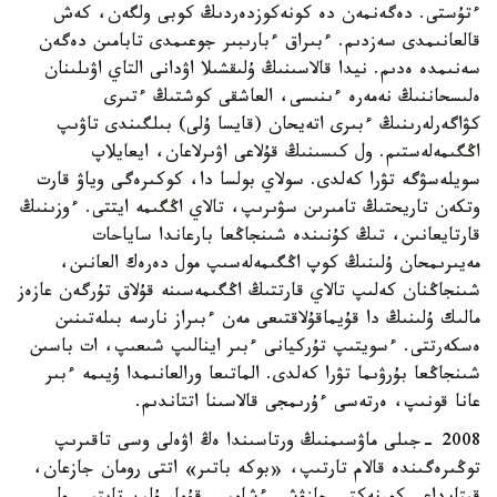
ءتۇستى. دەگەنمەن دە كونەكوزدەردىڭ كوبى ولگەن، كەش
قالعانىمدى سەزدىم. ءبىراق ءبارىبىر جوعىمدى تابامىن دەگەن
سەنىمدە ەدىم. نيدا قالاسىنىڭ ۇلىقشىلا اۋدانى التاي اۋىلىنان
ەلىسحاننىڭ نەمەرە ءىنىسى، العاشقى كوشتىڭ ءتىرى
كۋاگەرلەرىنىڭ ءبىرى اتەيحان (قايسا ۇلى) بىلگىندى تاۋىپ
اڭگىمەلەستىم. ول كىسىنىڭ قۇلاعى اۋىرلاعان، ايعايلاپ
سويلەسۋگە تۋرا كەلدى. سولاي بولسا دا، كوكىرەگى وياۋ قارت
وتكەن تاريحتىڭ تامىرىن سۋىرىپ، تالاي اڭگىمە ايتتى. ءوزىنىڭ
قارتايعانىن، تىڭ كۇنىندە شىنجاڭعا بارعاندا ساياحات
مەيىرىمحان ۇلىنىڭ كوپ اڭگىمەلەسىپ مول دەرەك العانىن،
شىنجاڭنان كەلىپ تالاي قارتتىڭ اڭگىمەسىنە قۇلاق تۇرگەن عازەز
مالىك ۇلىنىڭ دا قۇيماقۇلاقتىعى مەن ءبىراز نارسە بىلەتىنىن
ەسكەرتتى. ءسويتىپ تۇركيانى ءبىر اينالىپ شىعىپ، ات باسىن
شىنجاڭعا بۇرۋىما تۋرا كەلدى. الماتىعا ورالعانىمدا ۇيىمە ءبىر
عانا قونىپ، ەرتەسى ءۇرىمجى قالاسىنا اتتاندىم.
2008 -جىلى ماۋسىمنىڭ ورتاسىندا ەڭ اۋەلى وسى تاقىرىپ
توڭىرەگىندە قالام تارتىپ، «بوكە باتىر» اتتى رومان جازعان،