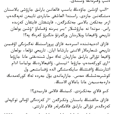
ەتىپ وقىرمانعا ۇسىندى.
ءالىپ اۋىلىن جاۋدىڭ باسىپ قالعانىن بارلىق جازۋشى بالاسىنان
ەستىگەنىن جازدى. راسىندا العاشقى حاباردى تايمەن تەپەڭدەپ
ازەر جەتكەن بالاسى جەتكىزگەن، قاپتىقتان قايتقان كەزىدە
راس. سوندا نە جازۋشىلار ءبىر بىرىنە ۇقساماۋ ءۇشىن بولعان
تاريحي ۋاقيعانا ويلارىنان وزگەرتۋ ەنگىزۋ كەرەك پە؟!
قازاق ادەبيەتىندە اسىرەسە قازاق پروزاسىنىڭ نەگىزىگى اۋقىمىن
تاريحي شىعارمالار الاتىنى بارشاعا ايان. تاريحي تۇلعا، بولعان
ۋاقيعا تۋرالى بارلىق جازارمان تەك سول شىندىقتى عانا جازۋعا
ءارى كوركەمدەپ جازۋعا ءتيىستى. ۋاقيعالاردىڭ بولماسا ادام
اتتارىنىڭ ۋاقىتتىڭ سايكەستىگى الدە ۇقساستىعى ول
كوشىرمەشىلىك ەمەس. جازارماندى بۇل جەردە تەك كوركەمدىك
دارەجەسىمەن عانا باعالاي الاسىڭ.
كىم قالاي جەتكىزدى. كىمنىڭ قالامى قارىمدى؟!
قازاق حالقىنىڭ باسىنان وتكىزگەن ءار كەزدەگى اۋمالى توكپەلى
كەزەڭدەر تۋرالى بارلىق قالامگەرلەر قالام تارتتى.