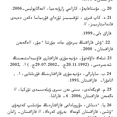
قازاقستان- 1993.
20.ن. مۋستافايەۆ، كازاحي زارۋبەجيا، //مەگاپوليس-2006.
21.ە. كاپ قىزى ، تۇقىمىمىز تۇزداي قۇرىماسا ەكەن دەيدى
قانداستارىمىز، //
قازاق ەلى-1999.
22.ءۇش قازاقتىڭ بىرەۋى جات جۇرتتا ءجۇر، //ەگەمەن
قازاقستان- 2000.
23.تىلەك داۋلەتوۆ، دۇنيەجۇزى قازاقتارى قاۋىمداستىعىنىڭ
شەجىرەسى، (20.11.1992ج. -29.07.2002ج. ) ا. ,2002.
24.ب. ساپارالى، دۇنيەجۇزى قازاقتارىنىڭ قۇرىلتايى، ا. ,
اتامۇرا- قازاقستان,1993.
25.م. قويگەلدى، سىنى مەن سىرى ۇيلەسىمدى تۇركيا، //
ەگەمەن قازاقستان,2006. 4- قاراشا.
26.يا. ءدىناش، ەۆروپاداعى قازاقتاردىڭ جۇتىلىپ كەتپەۋى
ءۇشىن، قازاقستان كومەك بەرۋى كەرەك، // قازاقستان- زامان