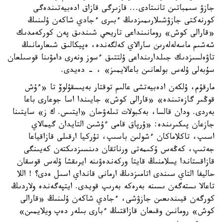
جازۋ سىمباتىن تانىتادى... قازىرگى قازاق ادەبيەتىندەگى
كورنەكتى جازۋشىلارىمىزدىڭ ءبىرى ءجادي شاكەن ۇلىنىڭ
«قارالى كوش» رومانىنداعى تاريحي شىندىق پەن كوركەمدىك
شەشىم ماسەلەلەرىن سارالاي كەلگەندە، ەپيكالىق شىعارمانىڭ
تاۋەلسىزدىك جىلدارىنداعى ۇلتتىق ءسوز ونەرى دامۋىنا قوسىلعان
سۇبەلى ۇلەس بولعانىن باعالايمىز» ، - دەيدى.
مارقۇم، ۇلكەن ادەبيەتشى عالىم توقتار بەيىسقۇلوۆ تا «ءۇش
قوڭىر گازەتىندە» «قارالى كوش» جايىندا اسا جوعارى باعا
بەردى. ودان قالسا، بەكبولات تىلەۋحان «ايتىس. ك ز» سايتىنا
جازعان پىكىرىندە: «ۇرپاق قامى ءۇشىن التايدان گيمالاي
اسىپ، تاكلاماكان ءشولىن باسىپ، تۇركيا ارقىلى قازاقياعا
جەتىپ، كەڭەس ۇكىمەتى ورناتقان دىنسىزدىكتەن كەيىنگى
قازاقستاندا يسلامنىڭ قايتا وركەندەۋىنە ايرىقشا ۇلەس قوسقان
حاليفا التاي سىندى اتامىزدىڭ ارمانى قانداي اسىل ەدى؟ ! اللا
تاعالا ىستەگەن ىسىنە بەرەكە بەرىپ قويدى. ايتپەگەندە ولاردىڭ
كورگەن قيىندىعىن جازۋشى، ءجادي شاكەن ۇلىنىڭ «قارالى
كوش» رومانىن وقىعان قازاقتىڭ ءبارى بىلەر دەپ ويلايمىن»