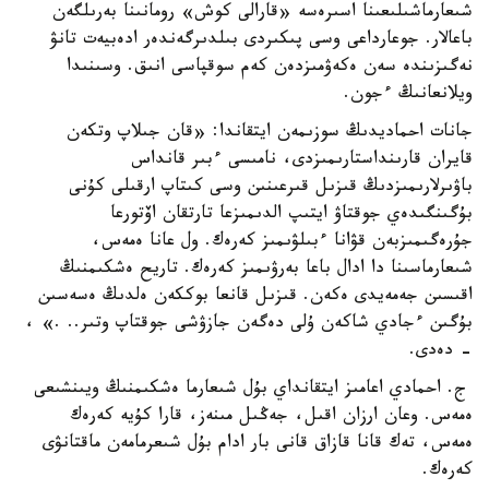
شىعارماشىلىعىنا اسىرەسە «قارالى كوش» رومانىنا بەرىلگەن
باعالار. جوعارداعى وسى پىكىردى بىلدىرگەندەر ادەبيەت تانۋ
نەگىزىندە سەن ەكەۋمىزدەن كەم سوقپاسى انىق. وسىنىدا
ويلانعانىڭ ءجون.
جانات احماديدىڭ سوزىمەن ايتقاندا: «قان جىلاپ وتكەن
قايران قارىنداستارىمىزدى، نامىسى ءبىر قانداس
باۋىرلارىمىزدىڭ قىزىل قىرعىنىن وسى كىتاپ ارقىلى كۇنى
بۇگىنگىدەي جوقتاۋ ايتىپ الدىمىزعا تارتقان اۆتورعا
جۇرەگىمىزبەن قۋانا ءبىلۋىمىز كەرەك. ول عانا ەمەس،
شىعارماسىنا دا ادال باعا بەرۋىمىز كەرەك. تاريح ەشكىمنىڭ
اقىسىن جەمەيدى ەكەن. قىزىل قانعا بوككەن ەلدىڭ ەسەسىن
بۇگىن ءجادي شاكەن ۇلى دەگەن جازۋشى جوقتاپ وتىر.. .» ،
- دەدى.
ج. احمادي اعامىز ايتقانداي بۇل شىعارما ەشكىمنىڭ ويىنشىعى
ەمەس. وعان ارزان اقىل، جەڭىل مىنەز، قارا كۇيە كەرەك
ەمەس، تەك قانا قازاق قانى بار ادام بۇل شىعرمامەن ماقتانۋى
كەرەك.