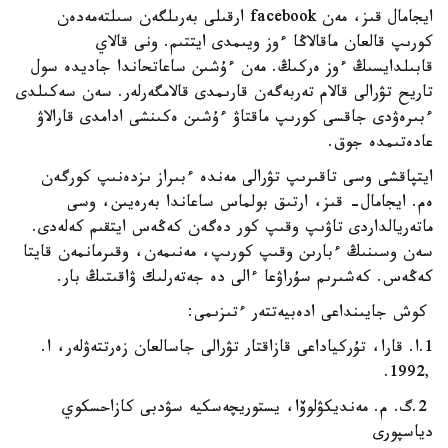
ايجامال قىز، مەن facebook ارقىلى بەرىلگەن سىلتەمەدەن
كورىپ قالعان ماقالاڭا ءوز ويىمدى ايتتىم. ونى قالاي
قابىلدايسىڭ ءوز ەركىڭ. مەن ءۇشىن ساعاتحاندا جاديدە سول
تاريح تۋرالى قالام تەربەگەن قارىمدى قالامگەرلەر. سەن سەكىلدى
ءبىرەۋدى جاقسى كورىپ ماقتاۋ ءۇشىن ەكىنشى ادامدى قارالاۋ
عادەتىمدە جوق.
ايتپاقشى وسى تاقىرىپ تۋرالى مەندە ءبىراز ىزدەنىپ كورگەن
ەم. ايجامال- قىز، ارتىق بولماس ساعاندا بەرەيىن، وسى
ماتەريالداردى تاۋىپ وقىپ كور دەگەن كەڭەس ايتقىم كەلەدى.
سەن وسىنىڭ ءبارىن وقىپ كورىپ، مەنىمەن، وقىرمانمەن قايتا
كەڭەس. كەشىرىم سۇراۋعا ءالى دە جەتەرلىك ۋاقىتىڭ بار.
كوش جايىنداعى ادەبيەتتەر ءتىزىمى:
1.ا. قارا، تۇركياداعى قازاقتار تۋرالى جاسالعان زەرتتەۋلەر، ا.
,1992.
2.گ. م. مەنديكۋلوۆا، يستوريچەسكيە سۋدبى كازاحسكوي
دياسپورى