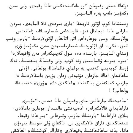
ەرتەڭ ەستى وقىرمان ءوز ەلەگىندەگىنى عانا وقيدى. ونى سەن
ەكەۋمىز ەلەپ بەرە الماسپىز.
وسىنشاما كوپ اۆتور تاريحقا ءبارى بىردەي قالا المايدى. بىرەن
سارانى عانا. ايجامال قىز، قارىنداس شىعارسىڭ، زامانداس
بولارسىڭ. وسى جوعارداعى اتى اتالعان اۆتورلاردىڭ ءبارىن وقىپ
شىق. ەكى- اق اۆتوردىڭ شىعارماسىمەن سەن ەكەۋمىز ۇرى
ۇستاي المايمىز. بارىندە دە، سول كەيىپكەرلەر مەن ۋاقيعالاردا
ءبىر- بىرىنە ۇقساستىق وتە كوپ. ونى وقىساڭ بىلەسىڭ. تەك
ۇرىڭ كوبەيىپ كەتىپ يە بولماي قالماساڭ بولعانى. اۋەلى
ساعاتحان اعاڭ جازعان دۇنيەنى ودان بۇرىن باسقالاردىڭ دا
جازىپ كەتكەنىن بىلگەندە «اعاڭدى دا» «ۇرى» دەمەسەڭ
بولعانى؟ !
ءجاديدىڭ جازعانىن جاي وقىرمان عانا ەمەس، ءمۇيىزى
قاراعايداي قالامگەرلەر، ادەبيەتشى عالىمدار جوعارى باعالادى.
بىلاي قاراعاندا ءبارىنىڭ جازىپ وتىرعانى ءبىر عانا وقيعا.
شىنجاڭدىق قازاق قالامگەرى س. تاڭقاي ۇلى سونىڭ بىرەۋى
عانا. جانە ساعاتحاننىڭ وقيعالارى «قارالى كوشتىڭ» العاشقى