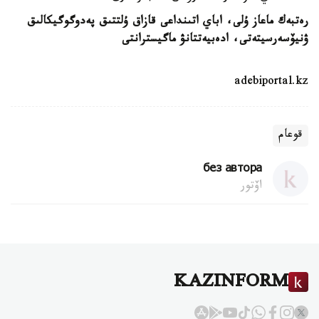
رەتبەك ماعاز ۇلى، اباي اتىنداعى قازاق ۇلتتىق پەدوگوگيكالىق
ۋنيۆسەرسيتەتى، ادەبيەتتانۋ ماگيسترانتى
adebiportal.kz
قوعام
без автора
اۆتور
KAZINFORM