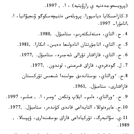
(پرويسحوجدەنيە ي رازۆيتيە) ، ا. , 1997.
3.كازاحسكايا دياسپورا. پروبلەمى ەتنيچەسكوگو ۆىجيۆانيا، ا.
,اتامۇرا- 1997.
4. ح. التاي، ەستەلىكتەرىم، ستامبۇل. ,1980.
5. ح. التاي، اتاجۇرتتان انادولىعا دەيىن، انكارا. ,1981.
6. ح. التاي، قازاقتار تۋرالى شەجىرە، ستامبۇل. ,1977.
7. ل. گودفرەي، قازاق قىرعىنى، لوندون. ,1977.
8.ح. ءورالتاي، بوستاندىق جولىندا شىعىس تۇركىستان
قازاقتارى، ستامبۇل. ,1961.
9. ح. ءورالتاي، ەلىم- ايلاپ وتكەن ءومىر، ا. , عىلىم، 1997.
10.ح. عايرەتوللا، التايداعى قاندى كۇندەر، ستامبۇل. ,1977.
11.ي. سۆانبەرگ، تۇركياداعى قازاق بوسقىندارى، ۋپپسالا. ,
1989.