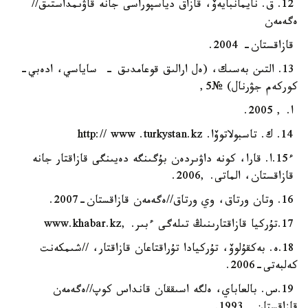
12. ق. نايمانبايەۆ، قازاق دياسپوراسى جانە قاۋىمداستىق//
ەگەمەن
قازاقستان- 2004.
13. التىن بەسىك، (ەل ارالىق قوعامدىق - ساياسي، ادەبي-
كوركەم جۋرنال) №5,
ا. , 2005.
14. ك. تاسبولاتوۆا. http:// www .turkystan.kz
ء15.ا. قارا، كونە داۋىردەن بۇگىنگە دەيىنگى قازاقتار جانە
قازاقستان، الماتى. ,2006.
16. وتان ورتاق، وي ورتاق//ەگەمەن قازاقستان-2007.
17.تۇركيا قازاقتارىنىڭ تىلەگى ءبىر. ,www.khabar.kz
18.ە. بەكقۇلوۆ، تۇركيادا تۇراقتاعان قازاقتار، //شىمكەنت
كەلبەتى-2006.
19.س. بالعاباي، ەلگە اسىققان قانداس كوپ//ەگەمەن