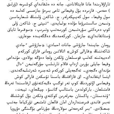
تاراۋلارىندا عانا قايتالانادى. جانە دە ەشقانداي كوشىرمە (ۇرلىق
) ەمەس. قازىردە بۇل وقيعانى تاعى بىرەۋ جازعىسى كەلسە دە
سول وقيعا، سول كەيىپكەرلەر. ج. شاكەن ۇلىنىڭ شىعارماسىن
ونىمەن سالىستىرۋعا مۇلدە بولمايدى. ءتىپتى ج. شاكەن ۇلى
كوپ دەرەكتى سۋرەتىمەن كورسەتىپ وتىرىپ، «سوقىرعا تاياق
ۇستاتقانداي» جازعان. كوركەمدىك دەڭگەيىدە جوعارى.
رومان جايىندا جازۋشى جانات احمادي: «جازۋشى ءجادي
شاكەننىڭ «قارالى كوش» اتالاتىن رومانى قازاق كوركەم
ادەبيەتىنە كەلىپ قوسىلعان ۇلكەن ولجا دەۋگە بولادى. مۇنداعى
وقيعا جايلى بۇرىن ازداپ قالام تارتىلىپ جۇرگەنمەن ءدال
مۇنداي ەگجەي- تەگجەيلى كوركەم شەجىرە شەرتىلمەگەندى.
ايتسا ايتقانداي- اق قازاقتىڭ باسىنا تۇسكەن قارالى كوش
وقيعاسى اۆتوردىڭ كوپ تەر توگىپ ەڭبەكتەنۋى ارقاسىندا تەرەڭ
قامتىلعان. باركولدەن باستالىپ گانسۋ، چيڭحاي، تيبەت،
ءۇندىستان، پاكستان جەرلەرىن كوكتەي وتكەن بۇل كوشتىڭ
نەبىر قاندى قىرعىنداردان امان قالعان تامتىعى تۇركياعا جەتىپ
جىعىلادى. ءبىر كەرەمەتى سولاردىڭ جۇرناعى بۇگىنگى ەۋروپا