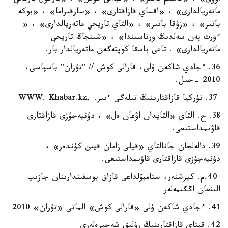
ماتەريالدارى» ، «اقساي قازاقتارى» ، «سارقىراما» ، «بوكە
باتىر» ، «زۋقا باتىر» ، «التاي تاريحي ماتەريالدارى» ، «
ءورت پەن سەلدىڭ ورتاسىندا» ، «شىنجاڭ تاريحي
ماتەريالدارى» . تاعى باسقا كوپتەگەن ماتەريالدار بار.
36. ءجادي شاكەن ۇلى، قارالى كوش // "تۇران" باسپاسى،
2010 -جىل.
37. تۇركيا قازاقتارىنىڭ تىلەگى ءبىر. ,WWW. Khabar.kz
38. ح. التاي «التايدان اۋعان ەل» ، دۇنيەجۇزى قازاقتارى
قاۋىمداستىعى.
39. دالەلحان جانالتاي «قيلى زامان قيىن كۇندەر» ،
دۇنيەجۇزى قازاقتارى قاۋىمداستىعى.
40.م. كيرشنەر، ستامبۇلداعى قازاق بوسقىندارىنان جازىپ
الىنعان اڭگىمەلەر
41. ءجادي شاكەن ۇلى «قارالى كوش» الماتى «تۇران» 2010
42. قىتاي قازاقتارىنىڭ رۋلىق شەجىرەلەرى