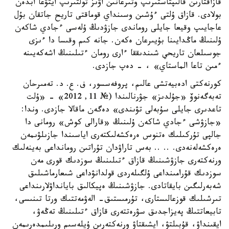
قازاقتارىن قالىپتاستىرىپ وتىرعانىن اۋىز تولتىرىپ ايتۋعا ابدەن
بولادى. قازاق ۇلتى ءۇشىن وسىنداي قوماقتى تاريح جاتقان بۇل
عاجايىپ وقيعا جايلى روماندى جازۋدىڭ ۇلەسى ءجادي شاكەن
ۇلىنىڭ ماڭدايىنا بۇيىرعان ەكەن. جانە كىم وقىسا دا ءىزى
جوسىلعان تاريحي شىندىققا ءارى رومان ءتىلىنىڭ اشەكەيىنە
ءمىن تاعا الماستاي» ، - دەپ جازدى.
كورنەكتى ادەبيەتشى عالىم، پروفەسسور، ف. ع. د. تەمىرحان
تەبەگەنوۆ «جۇلدىز» جۋرنالىندا (№ 11, 2012» - «ۇلت
تاعدىرى جايلى سۇبەلى تۋىندى» دەگەن ماقالا جازدى. وندا:
«جازۋشى ءجادي شاكەن ۇلىنىڭ «قارالى كوش» رومانى دا
جالپى تۇركىلىك ەتنوس ەرەكشەلىكتەرى اياسىندا جازىلۋىمەن
ەرەكشەلەنەدى. .. .. بەس تاراۋدان تۇراتىن رومانداعى بەينەلىك
ورنەكتەرى جازۋشىنىڭ قازاق ءتىلىنىڭ سوزدىك قورى مەن
سوزدىك قۇرامىنداعى ۇلگىلەردى قولدانۋداعى شىعارماشىلىق
شەبەرلىگىن بايقاتادى. جازۋشىنىڭ ەپيكالىق بايانداۋلارىنداعى
تىرشىلىك قوزعالىستارى، تۇرمىستىق- الەۋمەتتىك ورتا تىنىسى،
تابيعاتتىڭ پەيزاجدىق سۋرەتتەرى قازاق ءتىلىنىڭ تەڭەۋ،
ايقىنداۋ، قۇبىلتۋ، ايشىقتاۋ ورنەكتەرىن ۇيلەسىم ورىلىمدەرىمەن