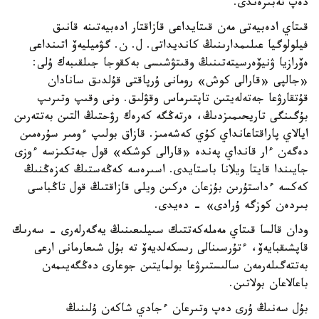
دەپ تەبىرەندى.
قىتاي ادەبيەتى مەن قىتايداعى قازاقتار ادەبيەتىنە قانىق
فيلولوگيا عىلىمدارىنىڭ كانديداتى. ل. ن. گۋميليەۆ اتىنداعى
ەۆرازيا ۋنيۆەرسيتەتىنىڭ وقىتۋشىسى بەكقوجا جىلقىبەك ۇلى:
«جالپى «قارالى كوش» رومانى ۇرپاقتى قۇلدىق سانادان
قۇتقارۋعا جەتەلەيتىن تاپتىرماس وقۋلىق. ونى وقىپ وتىرىپ
بۇگىنگى تاريحىمىزدىڭ، ەرتەڭگە كەرەك رۋحتىڭ التىن بەتتەرىن
ايالاي پاراقتاعانداي كۇي كەشەمىز. قازاق بولىپ ءومىر سۇرەمىن
دەگەن ءار قانداي پەندە «قارالى كوشكە» قول جەتكىزسە ءوزى
جايىندا قايتا ويلانا باستايدى. اسىرەسە كەڭەستىڭ كەزەڭنىڭ
كەكسە ءداستۇرىن بۇزعان ەركىن ويلى قازاقتىڭ قول تاڭباسى
بىردەن كوزگە ۇرادى» - دەيدى.
ودان قالسا قىتاي مەملەكەتتىك سىيلىعىنىڭ يەگەرلەرى - سەرىك
قاپشىقبايەۆ، ءتۇرسىنالى رىسكەلديەۆ تە بۇل شىعارمانى ارعى
بەتتەگىلەرمەن سالىستىرۋعا بولمايتىن جوعارى دەڭگەيىمەن
باعالاعان بولاتىن.
بۇل سەنىڭ ۇرى دەپ وتىرعان ءجادي شاكەن ۇلىنىڭ