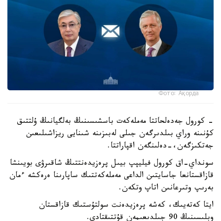
Фото: Ақорда
- كورول جەدەلحاتتا مەملەكەت باسشىسىنىڭ بەلگيانىڭ ۇلتتىق
كۇنىنە وراي بىلدىرگەن جىلى لەبىزىنە شىنايى ريزاشىلىعىن
جەتكىزگەن،-دەلىنگەن اقپاراتتا.
سونداي-اق كورول فيليپپ بيىل پرەزيدەنتتىڭ شاقىرۋى بويىنشا
قازاقستانعا جاسايتىن الداعى مەملەكەتتىك ساپارىنا ەرەكشە ءمان
بەرىپ وتىرعانىن اتاپ وتكەن.
ايتا كەتەيىك، كەشە پرەزيدەنت سولتۇستىك قازاقستان
وبلىسىنىڭ 90 جىلدىعىمەن قۇتتىقتادى.