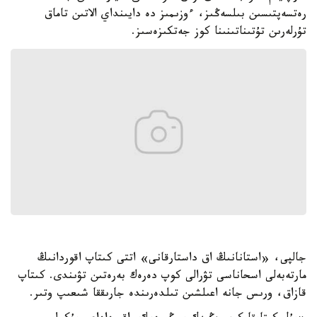
رەتسەپتىسىن بىلسەڭىز، ءوزىمىز دە دايىنداي الاتىن تاماق
تۇرلەرىن تۇتىناتىنىنا كوز جەتكىزەسىز.
جالپى، «استانانىڭ اق داستارقانى» اتتى كىتاپ اقوردانىڭ
مارتەبەلى اسحاناسى تۋرالى كوپ دەرەك بەرەتىن تۋىندى. كىتاپ
قازاق، ورىس جانە اعىلشىن تىلدەرىندە جارىققا شىعىپ وتىر.