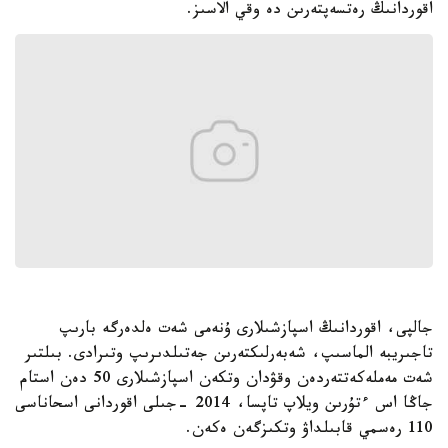
اقوردانىڭ رەتسەپتەرىن دە وقي الاسىز.
جالپى، اقوردانىڭ اسپازشىلارى ۇنەمى شەت ەلدەرگە بارىپ
تاجىريبە الماسىپ، شەبەرلىكتەرىن جەتىلدىرىپ وتىرادى. بىلتىر
شەت مەملەكەتتەردەن وقۋدان وتكەن اسپازشىلارى 50 دەن استام
جاڭا اس ءتۇرىن ويلاپ تاپسا، 2014 -جىلى اقوردانى اسحاناسى
110 رەسمي قابىلداۋ وتكىزگەن ەكەن.