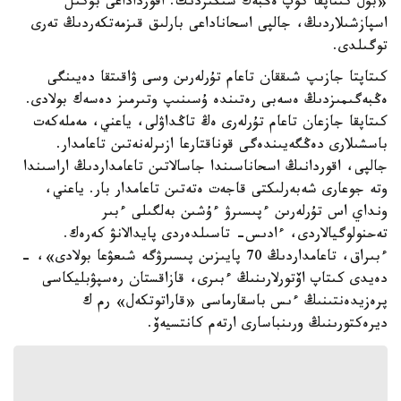
«بۇل كىتاپقا كوپ ەڭبەك سىڭىردىك. اقورداداعى بۇكىل
اسپازشىلاردىڭ، جالپى اسحاناداعى بارلىق قىزمەتكەردىڭ تەرى
توگىلدى.
كىتاپتا جازىپ شىققان تاعام تۇرلەرىن وسى ۋاقىتقا دەيىنگى
ەڭبەگىمىزدىڭ ەسەبى رەتىندە ۇسىنىپ وتىرمىز دەسەك بولادى.
كىتاپقا جازعان تاعام تۇرلەرى ەڭ تاڭداۋلى، ياعني، مەملەكەت
باسشىلارى دەڭگەيىندەگى قوناقتارعا ازىرلەنەتىن تاعامدار.
جالپى، اقوردانىڭ اسحاناسىندا جاسالاتىن تاعامداردىڭ اراسىندا
وتە جوعارى شەبەرلىكتى قاجەت ەتەتىن تاعامدار بار. ياعني،
ونداي اس تۇرلەرىن ءپىسىرۋ ءۇشىن بەلگىلى ءبىر
تەحنولوگيالاردى، ءادىس- تاسىلدەردى پايدالانۋ كەرەك.
ءبىراق، تاعامداردىڭ 70 پايىزىن پىسىرۋگە شىعۋعا بولادى»، -
دەيدى كىتاپ اۆتورلارىنىڭ ءبىرى، قازاقستان رەسپۋبليكاسى
پرەزيدەنتىنىڭ ءىس باسقارماسى «قاراتوتكەل» رم ك
ديرەكتورىنىڭ ورىنباسارى ارتەم كانتسيەۆ.