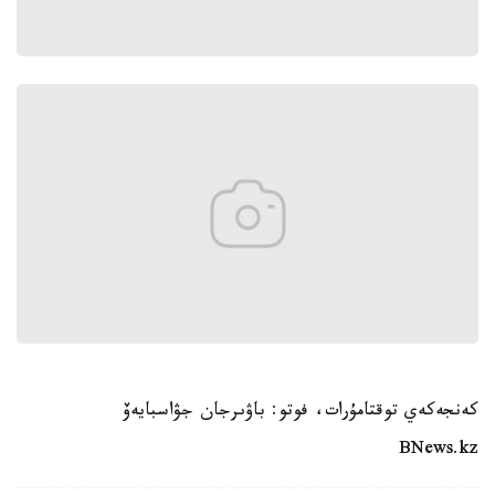
كەنجەكەي توقتامۇرات، فوتو: باۋىرجان جۋاسبايەۆ
BNews.kz