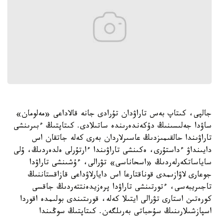
جالپى، كىتاپ بەس تاراۋدان تۇرادى جانە قالاداعى «مەلومان»
ساۋدا جەلىسىنىڭ دۇكەندەرىندە ساتىلادى. كىتاپتىڭ ءبىرىنشى
تاراۋىندا حالقىمىزدىڭ عاسىرلاردان بەرى كەلە جاتقان اس
دايىنداۋ ءداستۇرى، ەكىنشى تاراۋىندا ءارتۇرلى ەلدەردىڭ، ۇلى
ساياساتكەرلەردىڭ «اسحاناسى» تۋرالى، ءۇشىنشى تاراۋدا
جوعارى لاۋازىمدى قوناقتارعا اس دايارلاۋداعى قازاقستاننىڭ
تاجىريبەسى، ءتورتىنشى تاراۋدا پرەزيدەنتتەردىڭ جاقسى
كورەتىن استارى تۋرالى ايتىلا كەلە، قورىتىندى بولىمدە اقوردا
اسپازشىلارىنىڭ سۇحباتى بەرىلگەن. كىتاپتىڭ سوڭىندا