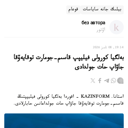
بيلىك جانە ساياسات
قوعام
без автора
اۆتور
19:14, 08 تامىز 2026
بەلگيا كورولى فيليپپ قاسىم-جومارت توقايەۆقا
جاۋاپ حات جولدادى
استانا. KAZINFORM - اقوردا بەلگيا كورولى فيليپپتىڭ
قاسىم-جومارت توقايەۆقا جاۋاپ حات جولداعانىن حابارلادى.