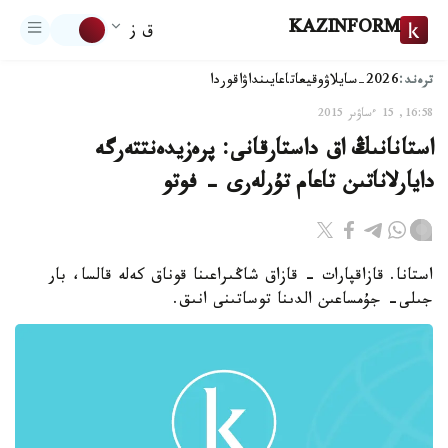
KAZINFORM
ق ز
ترەند:
2026-سايلاۋ
وقيعا
تاعايىنداۋ
اقوردا
16:58, 15 ءساۋىر 2015
استانانىڭ اق داستارقانى: پرەزيدەنتتەرگە
دايارلاناتىن تاعام تۇرلەرى - فوتو
استانا. قازاقپارات - قازاق شاڭىراعىنا قوناق كەلە قالسا، بار
جىلى- جۇمساعىن الدىنا توساتىنى انىق.