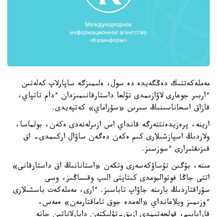
مەملەكەتتىك دەڭگەيدە دە سول، ەلىمىزگە ساپارلاپ كەلەتىن
ءاربىر جوعارى لاۋازىمدى تۇلعا داستارقانىمىزدان ءدام تاتپاي،
قازاق اسحاناسىنىڭ سىرىن «سۇراماي» كەتپەيدى.
ارينە، پرەزيدەنتتەرگە قانداي اس ازىرلەنەدى ەكەن، بولماسا،
ولاردىڭ اسپازشىلارى كىم ەكەن دەگەن ساۋال اركىمدى- اق
قىزىقتىرارى ءسوزسىز.
مىنە، بۇگىن تۇساۋكەسەرى وتكەن «استانانىڭ اق داستارقانى»
اتتى جاڭا فوتوالبومدى كىتاپتى الىپ وقىساڭىز، وسى
سۇراقتاردىڭ بارىنە جاۋاپ تاباسىز. ءارى، مەملەكەت باسشىلارى
ءوزىمىز ويلاعانداي «الەمدە جوق تاماقتارمەن» ەمەس،
قاراپايىم، قولجەتىمدى ازىق-تۇلىكتەن دايارلاناتىن جانە