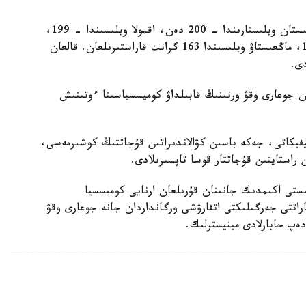
باتىس قازاقستان وبلىسىندا – 211، اباي جانە تۇركىستان وبلىستارىندا – 200 دەن، اقمولا وبلىسىندا – 199،
قاراعاندى وبلىسىندا – 198، اتىراۋ وبلىسىندا – 187، ماڭعىستاۋ وبلىسىندا 163 گرانت قاراستىرىلعان. قالعان
ان جوعارى وقۋ ورنىنىڭ قابىلداۋ كوميسسياسىنا ءوتىنىش
يفيكاتى، جەكە باسىن كۋالاندىراتىن قۇجاتتىڭ كوشىرمەسى،
استايتىن قۇجاتتار قوسا تاپسىرىلادى.
ىستى اكىمدىك جانىنان قۇرىلعان ارنايى كوميسسيا
پاراتتى جەرگىلىكتى اتقارۋشى ورگانداردان جانە جوعارى وقۋ
 دەپ حابارلادى مينيسترلىك.