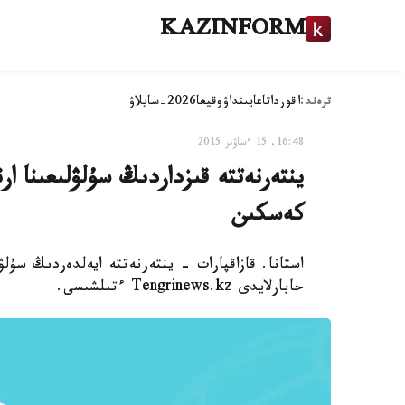
KAZINFORM
ترەند:
اقوردا
تاعايىنداۋ
وقيعا
2026-سايلاۋ
16:48, 15 ءساۋىر 2015
ينتەرنەتتە قىزداردىڭ سۇلۋلىعىنا ا
كەسكىن
استانا. قازاقپارات - ينتەرنەتتە ايەلدەردىڭ سۇل
حابارلايدى Tengrinews.kz ءتىلشىسى.