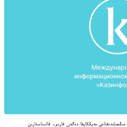
ىڭجىلدىقتاعى مەيككاپقا دەگەن قارىم- قاتىناستارىن