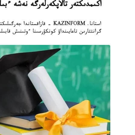
اكىمدىكتەر تالاپكەرلەرگە نەشە ءبى
استانا. KAZINFORM - قازاقستاند
گرانتتارىن تاعايىنداۋ كونكۋرسىنا ءوتىنىش قابىل