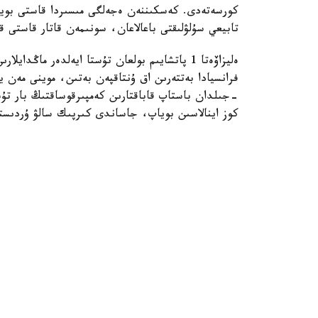
كورسەتەدى. كەسكىننەن ەجەلگى مىسىردا قاستى بوياۋ
تابيعي سۇلۋلىقتى باعالاعان، سونىمەن قاتار قاستى 
ەليزاۆەتا 1 پاتشايىم بولعان تۇستا ايەلدەر م
-جىلدان باستاپ قاباقتارىن كەمپىرقوساقتىڭ بار تۇ
كوز اينالاسىن بوياپ، جاساندى كىرپىك سالۋ ۇردىست