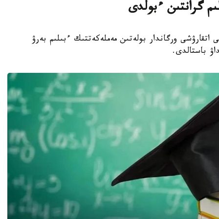
لىم گرانتىن ءبولدى
ا جەرگىلىكتى اتقارۋشى ورگاندار بولەتىن مەملەكەتتىك ءبىلىم بەرۋ
داۋ باستالدى.