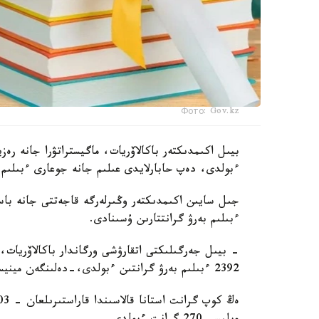
Фото: Gov.kz
ءبولدى، دەپ حابارلايدى عىلىم جانە جوعارى ءبىلىم 
جىل سايىن اكىمدىكتەر وڭىرلەرگە قاجەتتى جانە باسىم
ءبىلىم بەرۋ گرانتتارىن ۇسىنادى.
- بيىل جەرگىلىكتى اتقارۋشى ورگاندار باكالاۆريات، ما
2392 ءبىلىم بەرۋ گرانتىن ءبولدى،-دەلىنگەن مينيسترلىك حابارلاماسىندا.