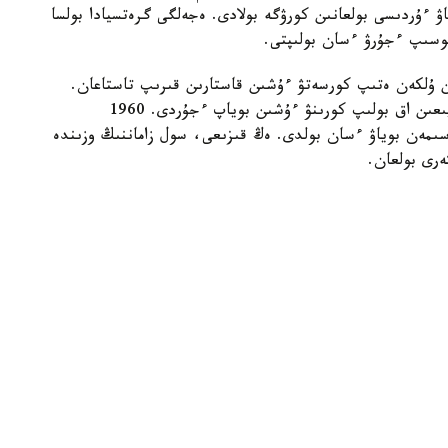
 ءۇردىسى بولعانىن كورۋگە بولادى. ەجەلگى گرەتسيادا بولسا
قوسىپ ءجۇرۋ ءسان بولىپتى.
اڭدايلارىن ۇلكەن ەتىپ كورسەتۋ ءۇشىن قاستارىن قىرىپ تاستاعان.
فرانسيادا بەتتەرىن اق ۇنتاقپەن بەتىن، موينى مەن يىعىن اق بولىپ كورىنۋ ءۇشىن بوياپ ءجۇردى. 1960
سىمەن بوياۋ ءسان بولدى. ەڭ قىزىعى، سول زاماننىڭ وزىندە
ەرى بولعان.