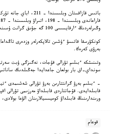
وبلىسى 270 گرانت ءبولدى.
وڭىرلەردىڭ ءارقايسىسى 100 گە جۋىق گرانت ۇسىندى.
كونكۋرسقا قاتىسۋ ءۇشىن تالاپكەرلەر وزدەرى تاڭداع
بەرۋى كەرەك.
وتىنىشكە ءبىلىم تۋرالى قۇجات، نەگىزگى ۇبت سەرت
سونداي-اق بار بولعان جاعدايدا جەڭىلدىك ساناتىن ر
- ءبىلىم بەرۋ گرانتتارىن بەرۋ تۋرالى شەشىمدى ءتي
قابىلدايدى. قۇجاتتاردى قابىلداۋ مەرزىمى تۋرالى اق
ورىندارىنىڭ قابىلداۋ كوميسسيالارىنان الۋعا بولادى،
قوعام