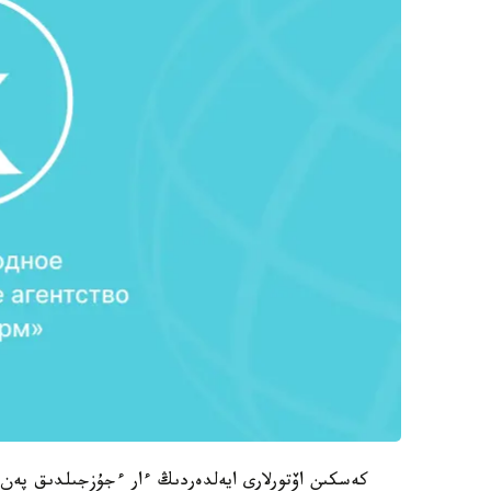
كەسكىن اۆتورلارى ايەلدەردىڭ ءار ءجۇزجىلدىق پەن م