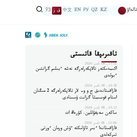
الداۋ
KZ
QZ
РУ
EN
中文
ق ز
ЎЗ
تاقىرىپقا قاتىستى
17:51, 08 تامىز 2026
اكىمدىكتەر تالاپكەرلەرگە نەشە ءبىلىم گرانتىن
ءبولدى
16:38, 08 تامىز 2026
قازاقستاندىق ج و و- لار تالاپكەرلەرگە 2 مىڭنان
استام قوسىمشا گرانت ۇسىنادى
15:12, 08 تامىز 2026
ساكەن سەيفۋللين. كۇرەڭ ات
13:06, 08 تامىز 2026
قازاقستاندا ءبىر تاۋلىكتە ءۇش ورمان ءورتى
تىركەلدى