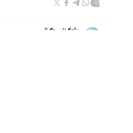
ريزابەك نۇسىپبەك ۇلى
اۆتور
15:12, 08 تامىز 2026
ساكەن سەيفۋللين. كۇرەڭ ات
استانا. قازاقپارات. ...قوستا ۇيىقتاپ، ەرتەڭىندە
سوقىر قۇدىقتان سۋارىپ، وتتاتىپ الىپ، ەرلەدىك