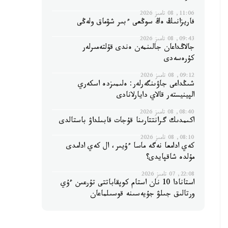
11:06, 08 تامىز 2026
فاريزانىڭ ەڭ سوڭعى ءبىر شۋماق ولەڭى
09:43, 08 تامىز 2026
جالاڭداعان جالىنمەن ەندى قۇلتەمىرلەر
كۇرەسەدى
09:12, 08 تامىز 2026
شىڭداعى جاۋىنگەرلەر: ەلىمىزدە اسكەري
الپينيستەر قالاي دايارلانادى
08:40, 08 تامىز 2026
اكىمدىك گرانتتارىنا قۇجات قابىلداۋ باستالدى
08:10, 08 تامىز 2026
كەي ادامعا نەگە ماسا ءۇيىر، ال كەي ادامدى
مۇلدە شاقپايدى؟
22:08, 07 تامىز 2026
استانادا 10 نان استام كوپقاباتتى تۇرعىن ءۇي
ورتالىق جىلۋ جۇيەسىنە قوسىلماعان