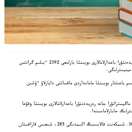
بيىل اكىمدىكتەر باكالاۆريات، ماگيستراتۋرا جانە رەزيدەنتۋرا باعدارلامالارى بويىنشا بارلىعى 2392 ءبىلىم گرانتىن
مينيسترلىگى.
 باعىتتار بويىنشا مامانداردى ماقساتتى دايارلاۋ ءۇشىن
گيستراتۋرا جانە رەزيدەنتۋرا باعدارلامالارى بويىنشا وقۋعا
ەڭ كوپ گرانت استانا قالاسىندا قاراستىرىلعان - 303. شىمكەنت قالاسىنىڭ اكىمدىگى 285، شىعىس قازاقستان