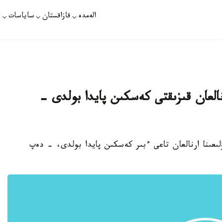
الەمدە
قازاقستان
ساياسات
ت
رنالعان قىزىقتى كەسكىن پايدا بولدى -
ۋلىعىنا ارنالعان تاعى ءبىر كەسكىن پايدا بولدى، - دەپ