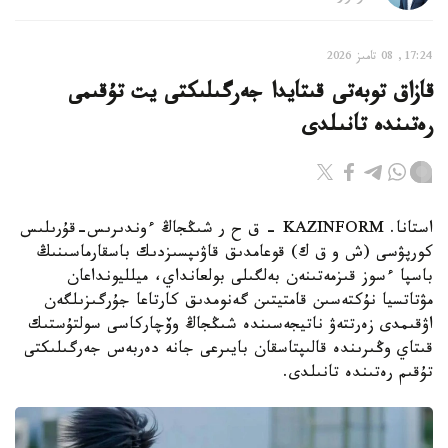
17:24, 08 تامىز 2026
قازاق توبەتى قىتايدا جەرگىلىكتى يت تۇقىمى
رەتىندە تانىلدى
استانا. KAZINFORM – ق ح ر شىڭجاڭ ءوندىرىس-قۇرىلىس
كورپۋسى (ش و ق ك) قوعامدىق قاۋىپسىزدىك باسقارماسىنىڭ
باسپا ءسوز قىزمەتىنەن بەلگىلى بولعانداي، ميلليونداعان
مۋتاتسيا نۇكتەسىن قامتيتىن گەنومدىق كارتاعا جۇرگىزىلگەن
اۋقىمدى زەرتتەۋ ناتيجەسىندە شىڭجاڭ وۆچاركاسى سولتۇستىك
قىتاي وڭىرىندە قالىپتاسقان بايىرعى جانە دەربەس جەرگىلىكتى
تۇقىم رەتىندە تانىلدى.