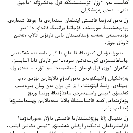
كەلىسىم مەن ءوزارا تۇسىنىستىككە قول جەتكىزۋگە ءماجبۇر
ەتتى،-دەدى پەزەشكيان.
ول مەموراندۋمعا قاتىستى ايتىلعان سىنداردى دا جوققا شىعاردى.
پرەزيدەنتتىڭ سوزىنشە، قۇجاتتا يراننىڭ قانداي دا ءبىر
مۇددەسىنەن نەمەسە ۇستانىمىنان باس تارتۋىن تالاپ ەتەتىن
تارماق جوق.
- مەموراندۋمنان ءبىزدىڭ قانداي دا ءبىر ماسەلەدە شەگىنىس
جاساعانىمىزدى كورسەتەتىن بىردە-ءبىر تارماق تابا المايسىز.
تەگەران ءوزى قول قويعان ۇستانىمىندا نىق تۇر، - دەدى ول.
پەزەشكيان ۆاشينگتوندى مەموراندۋم تالاپتارىن بۇزدى دەپ
ايىپتادى. ونىڭ ايتۋىنشا، ا ق ش يران مەن ومان بىرلەسىپ
كەلىسۋى ءتيىس راسىمدەردى ساقتاۋدىڭ ورنىنا ورمۋز
بۇعازىنداعى كەمە قاتىناسىنىڭ بالاما سحەمالارىن ۇيىمداستىرۋعا
ۇمتىلىپ وتىر.
ول ىقتيمال زاڭ بۇزۋشىلىقتارعا قاتىستى داۋلار مەموراندۋمدا
قاراستىرىلعان تەتىكتەر ارقىلى شەشىلۋى ءتيىس ەكەنىن ايتىپ،