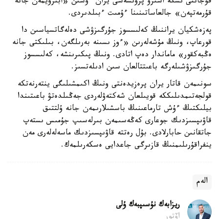
قۇجاتتى ىسكە اسىرۋ پروتسەسى يران ءۇشىن «ابىرويمەن جانە
قۇرمەتپەن» جالعاساتىنىنا ءۇمىت ءبىلدىردى.
پەزەشكيان يراننىڭ كەلىسسوز جۇرگىزۋشى دەلەگاتسياسىن دا
قورعاپ، ونىڭ مۇشەلەرىن «ءوز ىسىنە بەرىلگەن، بىلىكتى جانە
ەڭبەكقور» ماماندار دەپ اتادى. ونىڭ پىكىرىنشە، كەلىسسوز
جۇرگىزۋشىلەرگە باعىتتالعان سىن ادىلەتسىز.
سونىمەن قاتار يران پرەزيدەنتى ونىڭ اكىمشىلىگى ينتەرنەتكە
قولجەتىمدىلىككە قويىلعان شەكتەۋلەردى جەڭىلدەتۋ باعىتىندا
بيلىكتىڭ ءۇش تارماعىنىڭ باسشىلارىمەن جانە ۇلتتىق
قاۋىپسىزدىك جوعارى كەڭەسىمەن بىرلەسىپ جۇمىس ىستەپ
جاتقانىن حابارلادى. بۇل رەتتە قاۋىپسىزدىك ماسەلەلەرى مەن
ينفراقۇرىلىمنىڭ قازىرگى جاعدايى ەسكەرىلمەك.
الەم
ريزابەك نۇسىپبەك ۇلى
اۆتور