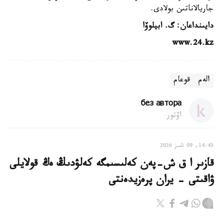
جاريالاناتىن بولادى.
دايىنداعان: گ. ابيلوۆا
www.24.kz
الەم
قوعام
без автора
اۆتور
14:45, 09 تامىز 2026
قازىر ا ق ش-پەن كەلىسىمگە كەلۋدىڭ ەڭ قولايلى
ۋاقىتى - يران پرەزيدەنتى