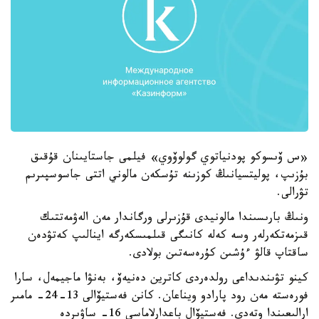
«س ۆىسوكو پودنياتوي گولوۆوي» فيلمى جاستايىنان قۇقىق
بۇزىپ، پوليتسيانىڭ كوزىنە تۇسكەن مالوني اتتى جاسوسپىرىم
تۋرالى.
ونىڭ بارىسىندا مالونيدى قۇزىرلى ورگاندار مەن الەۋمەتتىك
قىزمەتكەرلەر وسە كەلە كانىگى قىلمىسكەرگە اينالىپ كەتۋدەن
ساقتاپ قالۋ ءۇشىن كۇرەسەتىن بولادى.
كينو تۋىندىداعى رولدەردى كاترين دەنيەۆ، بەنۋا ماجيمەل، سارا
فورەستە مەن رود پارادو ويناعان. كانن فەستيۆالى 13-24- مامىر
ارالىعىندا وتەدى. فەستيۆال باعدارلاماسى 16- ساۋىردە