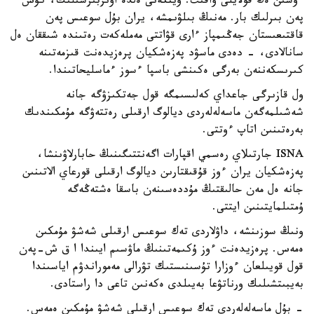
ءۇشىن ەڭ قولايلى ۋاقىت. ويتكەنى ەلدە اۋىزبىرشىلىك، كۇش
پەن بىرلىك بار. مەنىڭ بىلۋىمشە، يران بۇل سوعىس پەن
قاقتىعىستان جەڭىمپاز ءارى قۋاتتى مەملەكەت رەتىندە شىققان ەل
سانالادى، - دەدى ماسۋد پەزەشكيان پرەزيدەنت قىزمەتىنە
كىرىسكەننەن بەرگى ەكىنشى باسپا ءسوز ءماسليحاتىندا.
ول قازىرگى جاعداي كەلىسىمگە قول جەتكىزۋگە جانە
شەشىلمەگەن ماسەلەلەردى ديالوگ ارقىلى رەتتەۋگە مۇمكىندىك
بەرەتىنىن اتاپ ءوتتى.
ISNA جارتىلاي رەسمي اقپارات اگەنتتىگىنىڭ حابارلاۋىنشا،
پەزەشكيان يران ءوز قۇقىقتارىن ديالوگ ارقىلى قورعاي الاتىنىن
جانە ەل مەن حالىقتىڭ مۇددەسىنەن باسقا ەشتەڭەگە
ۇمتىلمايتىنىن ايتتى.
ونىڭ سوزىنشە، داۋلاردى تەك سوعىس ارقىلى شەشۋ مۇمكىن
ەمەس. پرەزيدەنت ءوز ۇكىمەتىنىڭ ماۋسىم ايىندا ا ق ش-پەن
قول قويىلعان ءوزارا تۇسىنىستىك تۋرالى مەموراندۋم اياسىندا
بەيبىتشىلىك ورناتۋعا بەيىلدى ەكەنىن تاعى دا راستادى.
- بۇل ماسەلەلەردى تەك سوعىس ارقىلى شەشۋ مۇمكىن ەمەس.