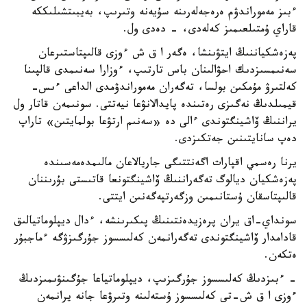
ءبىز مەموراندۋم ەرەجەلەرىنە سۇيەنە وتىرىپ، بەيبىتشىلىككە
قاراي ۇمتىلعىمىز كەلەدى، - دەدى ول.
پەزەشكياننىڭ ايتۋىنشا، ەگەر ا ق ش ءوزى قالىپتاستىرعان
سەنىمسىزدىك احۋالىنان باس تارتىپ، ءوزارا سەنىمدى قالپىنا
كەلتىرۋ مۇمكىن بولسا، تەگەران مەموراندۋمدى الداعى ءىس-
قيمىلدىڭ نەگىزى رەتىندە پايدالانۋعا نيەتتى. سونىمەن قاتار ول
يراننىڭ ۆاشينگتوندى ءالى دە «سەنىم ارتۋعا بولمايتىن» تاراپ
دەپ سانايتىنىن جەتكىزدى.
يرنا رەسمي اقپارات اگەنتتىگى جاريالاعان مالىمدەمەسىندە
پەزەشكيان ديالوگ تەگەراننىڭ ۆاشينگتونعا قاتىستى بۇرىننان
قالىپتاسقان ۇستانىمىن وزگەرتپەگەنىن ايتتى.
سونداي-اق يران پرەزيدەنتىنىڭ پىكىرىنشە، ءدال ديپلوماتيالىق
قادامدار ۆاشينگتوندى تەگەرانمەن كەلىسسوز جۇرگىزۋگە ءماجبۇر
ەتكەن.
- ءبىزدىڭ كەلىسسوز جۇرگىزىپ، ديپلوماتياعا جۇگىنۋىمىزدىڭ
ءوزى ا ق ش-تى كەلىسسوز ۇستەلىنە وتىرۋعا جانە يرانمەن