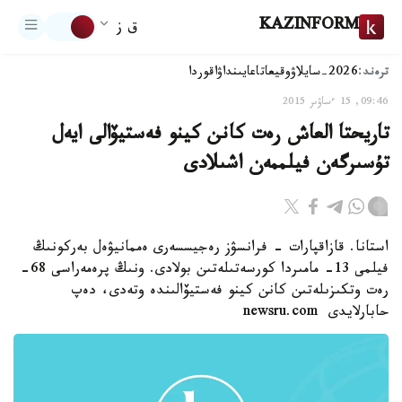
KAZINFORM
ق ز
ترەند:
2026-سايلاۋ
وقيعا
تاعايىنداۋ
اقوردا
09:46, 15 ءساۋىر 2015
تاريحتا العاش رەت كانن كينو فەستيۆالى ايەل
تۇسىرگەن فيلممەن اشىلادى
استانا. قازاقپارات - فرانسۋز رەجيسسەرى ەممانيۋەل بەركونىڭ
فيلمى 13- مامىردا كورسەتىلەتىن بولادى. ونىڭ پرەمەراسى 68-
رەت وتكىزىلەتىن كانن كينو فەستيۆالىندە وتەدى، دەپ
حابارلايدى newsru.com