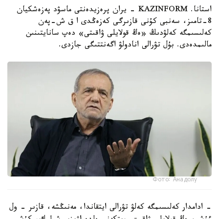
استانا. KAZINFORM - يران پرەزيدەنتى ماسۋد پەزەشكيان
8-تامىز، سەنبى كۇنى قازىرگى كەزەڭدى ا ق ش-پەن
كەلىسىمگە كەلۋدىڭ «ەڭ قولايلى ۋاقىتى» دەپ سانايتىنىن
مالىمدەدى. بۇل تۋرالى انادولۋ اگەنتتىگى جازدى.
Фото: Анадолу
- ادامدار كەلىسىمگە كەلۋ تۋرالى ايتقاندا، مەنىڭشە، قازىر - ول