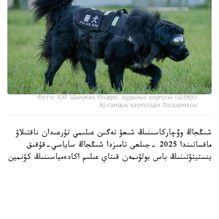
Фото: ҚХР Шыңжаң Өндіріс-құрылыс корпусы (ШӨҚК)
Қоғамдық қауіпсіздік басқармасы
شىڭجاڭ وۆچاركاسىنىڭ شىعۋ تەگىن عىلىمي تۇرعىدان ناقتىلاۋ
ماقساتىندا 2025 -جىلعى تامىزدا شىڭجاڭ ساياسي-قۇقىق
ينستيتۋتىنىڭ باس بولۋىمەن قىتاي عىلىم اكادەمياسىنىڭ كۋنمين
زوولوگيا ينستيتۋتى جانە شوقك قىزمەتتىك يتتەر ورتالىعى
بىرلەسىپ، «شىڭجاڭ وۆچاركاسىنىڭ تۇقىمدىق تازالىعىن ساقتاۋ
جانە ولاردى قىزمەتتىك يت رەتىندە ىرىكتەۋدىڭ نەگىزگى
تەحنولوگيالارىن ازىرلەۋ مەن قولدانۋ» جوباسىن ىسكە قوسقان