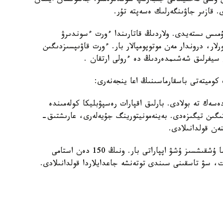
وسى تەحنيكانى جىبەرىپ سوندىرەمىز. جەلتوقسان ايىنان
. قازىر جاۋىنگەرلىك ەسەپتە تۇر.
 جۇمىس ىستەيدى. ولاردىڭ قاتارىندا ءورت ءسوندىرۋ
ار، دروندار مەن موتوپومپالار بار. ءورت قاۋىپسىزدىگىن
ن سيفرلىق شەشىمدەردىڭ دە ءرولى ارتقان .
كوميتەتى باسقارماسىنىڭ اعا ينجەنەرى:
ەسەك تە بولادى. بارلىق اقپارات رەسپۋبليكا كولەمىندە
ىگىن تيگىزەدى. بەينەمونيتورينگ جۇيەلەرى، عارىشتىق-
ەن قولدانىلادى.
قازىر توتەنشە جاعدايلار مينيسترلىگىندە 200 دەن اسا ۇشقىشسىز ۇشۋ اپپاراتى بار. ونىڭ 150 دەن استامى
ت، سۋ تاسقىنى سىندى توتەنشە جاعدايلاردا قولدانىلادى.