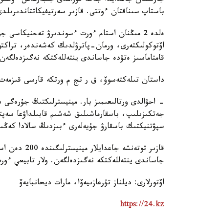
جارىلعان جاعدايدا جەكە قۇرامدى جىبەرمەس ءۇشىن 
باستاپ سىناقتان ءوتتى. قازىر سەرتيفيكاتتاندىرىلدى
ەلدە 2 مىڭنان استام ءورت ءسوندىرۋ تەحنيكاسى
اۆتوكولىكتەرى، ورمان-پاترۋلدىك كەشەندەر، تراكتورل
قامتاماسىز ەتۋدە جاساندى ينتەللەكتكە نەگىزدەلگە
داستان تىلەكتەسوۆ، ق ر تج م ورتكە قارسى قىزمەت 
- احۋالدى ورتالىعىمىز بار. مينيسترلىكتىڭ جۇرەگى د
جەتكىزىلىپ، باسقارماشىلىق شەشىم قابىلداۋعا سەپت
سپۋتنيكتىك باسقارۋ جۇيەلەرى ءبىزدىڭ سالادا كەڭىن
جاساندى ينتەللەكتكە نەگىزدەلگەن. ولار تابيعي ءور
اۆتورلارى: ديلناز تۇرعازىيەۆا، مارات ديحانبايەۆ
https://24.kz