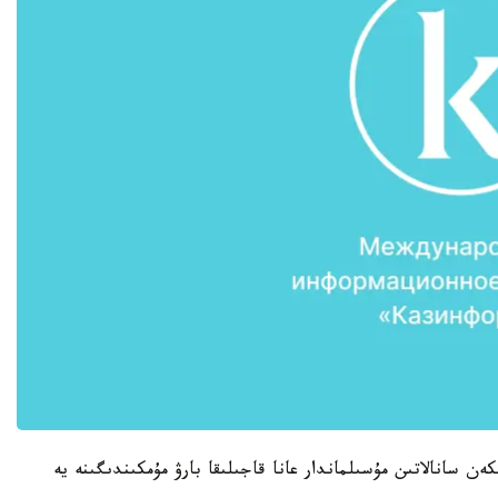
ا جەتكەن سانالاتىن مۇسىلماندار عانا قاجىلىقا بارۋ مۇمكىندىگىنە يە