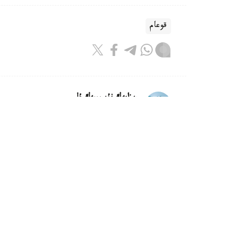
قوعام
ريزابەك نۇسىپبەك ۇلى
اۆتور
09:12, 08 تامىز 2026
شىڭداعى جاۋىنگەرلەر: ەلىمىزدە اسكە
قازاقستان قارۋلى كۇشتەرىندەگى اسكەري الپينيستەر