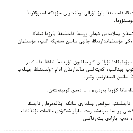
 قاجىلىققا بارۋ تۋرالى ارماندارىن جۇزەگە اسىرۋلارىنا
مستۆودا.
سقان يسلامدىق كيەلى ورىنعا قاجىلىققا بارۋعا تىلەك
ەگى مۇسىلمانداردىڭ جالپى سانىن ەسەپكە الىپ، مۇسىلمان
ۇل رەسپۋبليكادا تۇراتىن ءار ميلليون تۇرعىنعا شاققاندا، ءبىر
 كوپ جينالىپ، كەپتەلىس سالدارىنان ادام ءولىمىنىڭ جيىلەپ
ا سانىن قىسقارتىپ وتىر.
 قاجىلىقتى سوڭعى جىلدارى سانگە اينالدىرعان تاجىك
كيەلى ورىنعا بىرنەشە رەت ساپار شەگۋدى ماقسات تۇتقانشا،
، دەپ جازادى ينتەرفاكس.