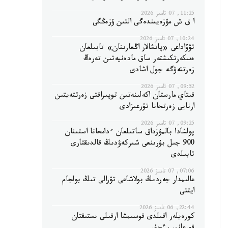
11:25, 07 تامىز 2026
ا ق ش مۋزەيىندەگى التىن ۇزەڭگى
10:24, 07 تامىز 2026
تۋۆاداعى «پاتشالار اڭعارىنان» تابىلعان
ەسكەرتكىشتەر ساق مادەنيەتىن تەرەڭ
زەرتتەۋگە جول اشادى
09:52, 07 تامىز 2026
قىتاي مارستان اكەلىنەتىن توپىراقتى زەرتتەيتىن
ارنايى زەرتحانا تۇرعىزادى
09:25, 07 تامىز 2026
پولشادا بالمۇزداق ساتىلعان ءدامحانا استىنان
900 جىل بۇرىنعى شىركەۋدىڭ قالدىقتارى
تابىلدى
07:06, 07 تامىز 2026
عالىمدار جەردىڭ بولاشاعى تۋرالى تىڭ بولجام
ايتتى
22:44, 06 تامىز 2026
كورەيلەر اقىلدى قوسىمشا ارقىلى ىستىقتان