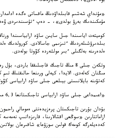
بولا الادى»، دەلىنگەن حابارلامادا.
«مۇنداي شەشىم قابىلداۋدىڭ ماقساتى ەگدە ادامداردىڭ
مۇمكىندىك بەرۋ بولدى»، - دەپ ءتۇسىندىردى ۆەدو
كوميتەت اياسىندا جىل سايىن ساۋد ارابياسىندا ورنالا
بىلدىرۋشىلەردىڭ ءتىزىمى جاسالادى. كورولدىك ەلد
ەلدەرىنە بەلگىلى ءبىر مولشەردە كۆوتا بولەدى.
وتكەن جىلى 8 مىڭ تاجىك قاجىلىققا باردى، ب
مىڭنان كەلەدى. الايدا، كيەلى ورىنعا حالىقتىڭ تىم
كەتۋىنە بايلانىستى بيىلعى جىلى ساۋد ارابياسى كۆوت
«اعىمداعى جىلى ساۋد ارابياسى تاجىكستانعا 6,3 مىڭ عانا كۆوتا بەردى»، - دەدى كوميتەتتەن.
بۇدان بۇرىن تاجىكستان پرەزيدەنتى ەمومالي راحمون
ازاماتتارىن «سوڭعى اقشالارىنا، قارىزدانىپ نەمەسە 
كەدەيلەرگە كومەك قولىن سوزۋعا» شاقىرعان بولاتىن