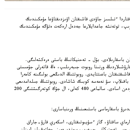
قتاردا ءتىلسىز جاۋدى قاشىقتان اۋىزدىقتاۋعا مۇمكىندىك
رىپ، توتەنشە جاعدايلارعا جەدەل ارەكەت ەتۋگە مۇمكىندىك
ن باسقارىلادى. بۇل - تەحنيكانىڭ باستى ەرەكشەلىگى.
قارۋشىلاردىڭ ورنىنا روبوت جىبەرىلىپ، ەڭ قاتەرلى جۇمىستى
ا اتقارادى. وپەراتور قۇرىلعىنا 700 مەتر قاشىقتىقتان باعىتتايدى. روبوتتىڭ الدىڭعى بولىگىنە كامەرا
 باقىلاپ، سۋ نەمەسە كوبىك شاشادى. روبوتتىڭ جىلدامدىعى
ساعاتىنا 10 شاقىرىم. سۋ بۇركۋ قاشىقتىعى 100 مەتردەن اسادى. سالماعى 480 كەلى، ال جۇك كوتەرگىشتىگى 200
دىرۋ باسقارماسى باستىعىنىڭ ورىنباسارى:
ارماي ساقتاۋ، گاز ءسۇيىوتىقتارى، اسكەري قارۋ-جاراق