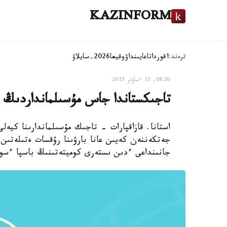
KAZINFORM
ترەند:
اقوردا
تاعايىنداۋ
وقيعا
2026-سايلاۋ
08:26, 15 ءساۋىر 2015
تاجىكستاندا جاس مۇسىلمانداردىڭ قاج
جەتكەننەن كەيىن عانا بارۋىنا رۇقسات ەتىلەتىن
جانىنداعى ءدىن ىستەرى كوميتەتىنىڭ باسپا ءسوز