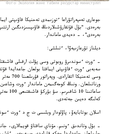
Фото: Экология және табиғи ресурстар министрлігі
جوعارى تەمپەراتۋراعا ءتوزىمدى تەحنيكا قاۋىپتى ايما
بەرەدى. "بۇل قۇتقارۋشىلاردىڭ قاۋىپسىزدىگىن ارتتى
بەرەدى"، - دەيدى ماماندار.
ديلناز تۇرعازىيەۆا، ءتىلشى:
- ءورت ءسوندىرۋ روبوتى وسى پۋلت ارقىلى قاشىقتا
سەبەبى ءورت ءقاۋىپتى ايماقتا بولعان جاعدايدا قۇت
وسى تەحنيك
ورناتىلعان. ونىڭ كومەگىمەن ماماندار ءورت وشاعىن
كەلىگە دەيىن جەتەدى.
اسلان بوتابايەۆ، پاۆلودار وبلىسى ت ج د ءورت ءسون
- بۇل وتاندىق ءونىم. مۇناي ساقتاۋ قويمالارى، جان