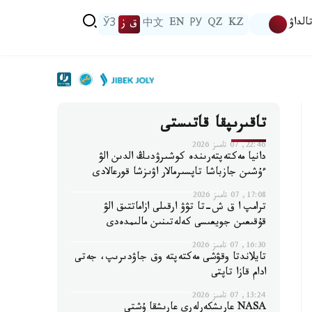
الداۋ
KZ
QZ
РУ
EN
中文
ق ز
ЎЗ
تاقىرىپقا قاتىستى
22:46, 07 تامىز 2026
دانيا مەكتەپتەرىندە كوشىرۋدىڭ الدىن الۋ
ءۇشىن جازباشا تاپسىرمالار اۋىزشا قورعالادى
17:08, 07 تامىز 2026
ترامپ ا ق ش-تا تۋۋ ارقىلى ازاماتتىق الۋ
قۇقىعىن جويعىسى كەلەتىنىن مالىمدەدى
16:30, 07 تامىز 2026
تايلاندتا وقۋشى مەكتەپتە وق جاۋدىرىپ، جەتى
ادام قازا تاپتى
13:24, 07 تامىز 2026
NASA عارىشكەرلەرى عارىشقا ۇشتى