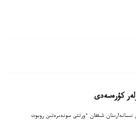
رلەر كۇرەسەدى
ىس نىساندارىنان شىققان ءورتتى سوندىرەتىن روبوت