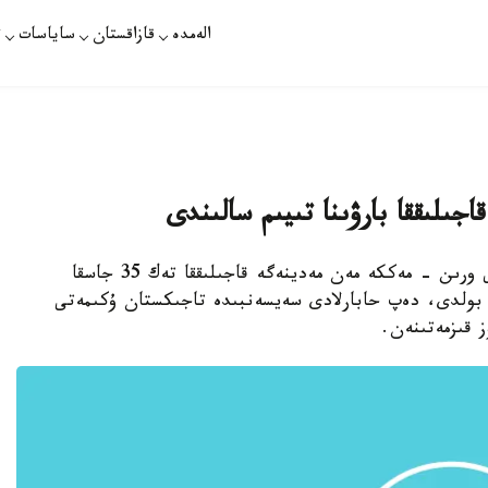
الەمدە
قازاقستان
ساياسات
ت
ىلىققا بارۋىنا تىيىم سالىندى
استانا. قازاقپارات - تاجىك مۇسىلماندارىنا كيەلى ورىن - مەككە مەن مەدينەگە قاجىلىققا تەك 35 جاسقا
 بولدى، دەپ حابارلادى سەيسەنبىدە تاجىكستان ۇكىمەتى
 قىزمەتىنەن.