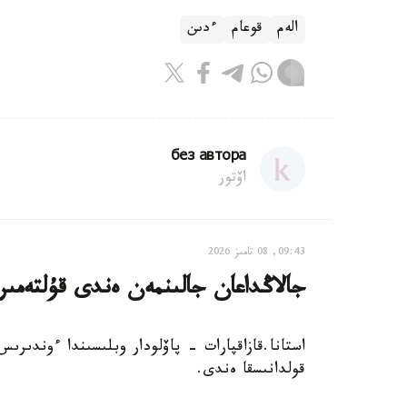
الەم
قوعام
ءدىن
без автора
اۆتور
09:43, 08 تامىز 2026
جالاڭداعان جالىنمەن ەندى قۇلتەمى
استانا.قازاقپارات - پاۆلودار وبلىسىندا ءوندىر
قولدانىسقا ەندى.