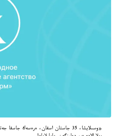
«وسىلايشا، 35 جاستان اسقان، ەرەسەك جاسق