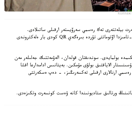
Коллаж:
سەرت بيلەتتەرى تەك رەسمي سەرۆيستەر ارقىلى ساتىلادى.
تولەمنەن كەيىن ساتىپ الۋشى ۆاۋچەر الادى، ول 13 -تامىزدا اۆتوماتتى تۇردە بىرەگەي QR كودى بار ەلەكتروندى
دايىن بيلەت ەشكىمدە بولمايدى. سوندىقتان قولدان، الەۋمەتتىك جەلىلەر مەن
ىنىستار الاياقتىق بولۋى مۇمكىن. بەيتانىس ادامدارعا اقشا
ڭ رەسمي ارنالارى ارقىلى تەكسەرىڭىز، - دەپ ەسكەرتتى