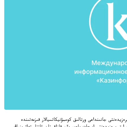
ەزيدەنتى جانىنداعى ورتالىق كوممۋنيكاتسيالار قىزمەتىندە