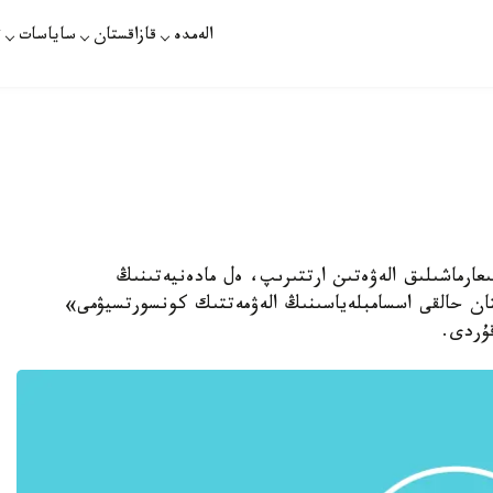
الەمدە
قازاقستان
ساياسات
ت
ىعارماشىلىق الەۋەتىن ارتتىرىپ، ەل مادەنيەتىنىڭ
قستان حالقى اسسامبلەياسىنىڭ الەۋمەتتىك كونسورتسيۋمى»
قۇردى.