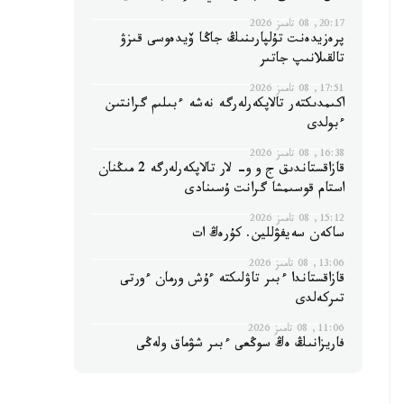
20:17, 08 تامىز 2026
پرەزيدەنت تۇلپارىنىڭ جاڭا ۆيدەوسى قىزۋ
تالقىلانىپ جاتىر
17:51, 08 تامىز 2026
اكىمدىكتەر تالاپكەرلەرگە نەشە ءبىلىم گرانتىن
ءبولدى
16:38, 08 تامىز 2026
قازاقستاندىق ج و و- لار تالاپكەرلەرگە 2 مىڭنان
استام قوسىمشا گرانت ۇسىنادى
15:12, 08 تامىز 2026
ساكەن سەيفۋللين. كۇرەڭ ات
13:06, 08 تامىز 2026
قازاقستاندا ءبىر تاۋلىكتە ءۇش ورمان ءورتى
تىركەلدى
11:06, 08 تامىز 2026
فاريزانىڭ ەڭ سوڭعى ءبىر شۋماق ولەڭى