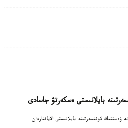
سەرتىنە بايلانىستى ەسكەرتۋ جاسادى
يتسياسى كانە ۋەستتىڭ كونتسەرتىنە بايلانىستى الاياقتاردان