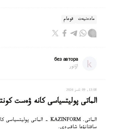
مادەنيەت
قوعام
без автора
اۆتور
13:08, 09 تامىز 2026
الماتى پوليتسياسى كانە ۋەست كونت
الماتى. KAZINFORM - الماتى پول
ساقتانۋعا شاقىردى.