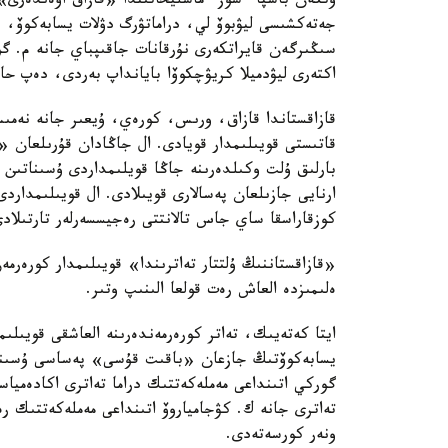
وتكەن باسپا ءسوز ءماسليحاتىندا «قازاق اۋەندەرى» ا
جەتەكشىسى ليۋبوۆ لي، دراماتۋرگ دۋلات يسابەكوۆ
سىڭىرگەن قايراتكەرى نۇرقانات جاقىپباي جانە م. گو
اكتەرى ليۋدميلا كريۋچكوۆا بايانداپ بەردى، دەپ حابا
قازاقستاندا قازاق، ورىس، كورەي، ۇيعىر جانە نەمىس تە
قاتىستى قويىلىمدار قويادى. ال جاڭادان قۇرىلعان «
بارلىق ۇلت وكىلدەرىنە جاڭا قويلىمداردى ۇسىناتىن بو
ارنايى جازىلعان پەسالارى قويىلادى. ال قويىلىمدار
كوزقاراسقا ساي جاس تالانتتى رەجيسسەرلەر تارتىلاد
«قازاقستاننىڭ ۇلتتار تەاترىندا» قويىلىمدار كورەرمە
ەلىمىزدە العاش رەت قولعا الىنىپ وتىر.
ايتا كەتەيىك، تەاتر كورەرمەندەرىنە العاشقى قويىلى
يسابەكوۆتىڭ جازعان «باقىت قۇسى» پەساسى ۇسىنۋعا
گوركي اتىنداعى مەملەكەتتىك دراما تەاترى اكادەميا
تەاترى جانە ك. كۋجامياروۆ اتىنداعى مەملەكەتتىك رەس
ونەر كورسەتەدى.