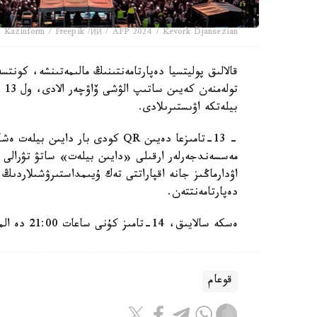
 Kazinform / Freepik /ИИ / AFP 2024 / Kevork Djansezian
قالالىق پوليتسيا دەپارتامەنتىنىڭ مالىمەتىنشە، كونت
بيلەتكە اۋىستىرىلادى.
- 13-تامىزعا دەيىن QR كودى بار 
مەسسەندجەرلەر ارقىلى «دايىن بيلەت» ساتۋ تۋرالى ۇس
اۋدارماڭىز جانە اقپاراتتى تەك ۇيىمداستىرۋشىلاردى
دەپارتامەنتتەن.
ەسكە سالايىق، 14-تامىز كۇنى ساعات 21:00 دە الماتىنىڭ ورتالىق ستاديونىندا كانە ۋەست كونسەرت وتكىزەدى.
قوعام