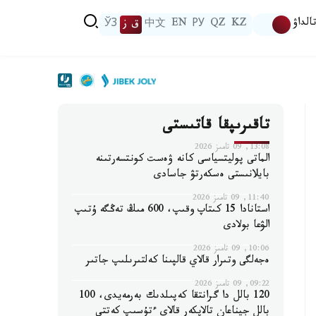
الداۋ
KZ
QZ
РУ
EN
中文
ق ز
ЎЗ
تاقىرىپقا قاتىستى
13:08, 09 تامىز 2026
الماتى پوليتسياسى كانە ۋەست كونتسەرتىنە
بايلانىستى ەسكەرتۋ جاسادى
11:40, 09 تامىز 2026
استانادا 15 كىتاپ وقىپ، 600 مىڭ تەڭگە ۇتىپ
الۋعا بولادى
10:06, 09 تامىز 2026
ەجەلگى وتىرار قالاي قالپىنا كەلتىرىلىپ جاتىر
09:22, 09 تامىز 2026
120 بالل دا گرانتقا كەپىلدىك بەرمەيدى، 100
بالل جيناعان تالاپكەر قالاي ءتۇسىپ كەتتى