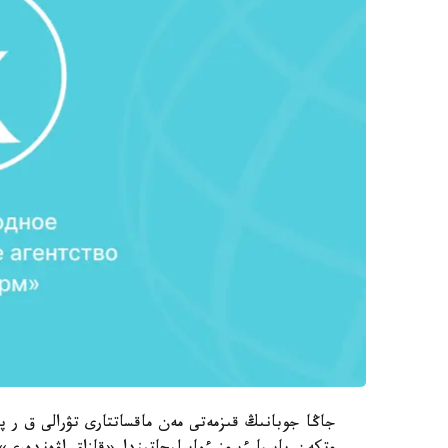
جاڭا جوبانىڭ قىزمەتى مەن ماقساتتارى تۋرالى ق ر پر