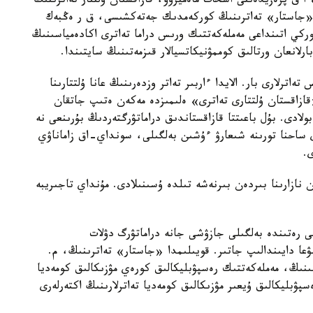
 ق پرەزيدەنتى اسحات ماەميروۆ، قازاقستان ۇلتتار تەاترىنىڭ
، «جاستار» تەاترىنىڭ كوركەمدىك جەتەكشىسى، ق ر ەڭبەك
ركي اتىنداعى مەملەكەتتىك ورىس دراما تەاترى اكادەمياسىنىڭ
رلانعان ورتالىق كوممۋنيكاتسيالار قىزمەتىنىڭ سايتىندا.
اترلارى بار. الايدا ءاربىر تەاتر وزدەرىنىڭ عانا ۇلتتارىنا
قازاقستان ۇلتتارى تەاترى» ەلىمىزدە مەكەن ەتىپ جاتقان
لادى. بۇل باعىتتا قازاقستاندىق دراماتۋرگتەردىڭ بۇرىنعى نە
دى ساحنا تورىنە شىعارۋ ءۇشىن بەلگىلى، سونداي-اق زاماناۋي
ى.
ن نازارىنا بىردەن بىرنەشە تىلدە ۇسىنىلادى. مۇنداي تاجىريبە
مى رەتىندە بەلگىلى جازۋشى جانە دراماتۋرگ دۋلات
 دايىندالىپ جاتىر. قويىلىمدا «جاستار» تەاترىنىڭ، م.
سىنىڭ، مەملەكەتتىك رەسپۋبليكالىق كورەي مۋزىكالىق كومەديا
پۋبليكالىق ۇيعىر مۋزىكالىق كومەديا تەاترلارىنىڭ اكتەرلەرى