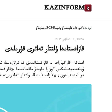
KAZINFORM
ترەند:
اقوردا
تاعايىنداۋ
وقيعا
2026-سايلاۋ
07:56, 15 ءساۋىر 2015
قازاقستاندا ۇلتتار تەاترى قۇرىلدى
استانا. قازاقپارات - قازاقستاندىق تەاترلاردىڭ ش
ۇيلەسىمدىلىگىن ءوزارا بايىتۋ ماقساتىندا «قازا
قوعامدىق قورى «قازاقستاننىڭ ۇلتتار تەاترىن» 