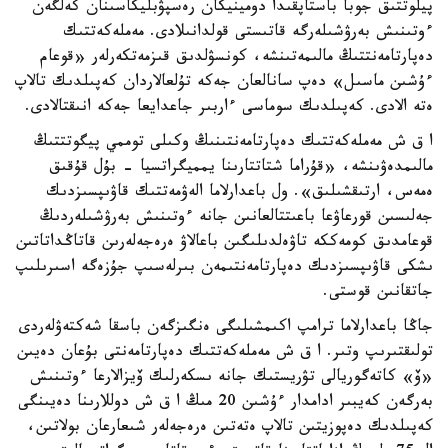
پيلوتتىق جوبا باستاپقىدا دومينيكان رەسپۋبليكاسىنان كەلگەن
ءوتىنىش بەرۋشىلەرگە قاتىستى قولدانىلادى. مەملەكەتتىك
دەپارتامەنتتىڭ مالىمەتىنشە، كونسۋلدىق قىزمەتكەرلەر «قوعام
ءۇشىن ماسىل» دەپ سانالعان جەكە تۇلعالاردان كەپىلدىك تالاپ
ەتە الادى. كەپىلدىك سوماسى ءاربىر جاعدايعا جەكە انىقتالادى.
ا ق ش مەملەكەتتىك دەپارتامەنتىنىڭ وكىلى توممي پيگوتتتىڭ
مالىمدەۋىنشە، «قۇراما شتاتتارىنا يمميگراتسيا - بۇل قۇقىق
ەمەس، ارتىقشىلىق». ول باعدارلاما الەۋمەتتىك قاۋىپسىزدىك
جەلىسىن قورعاۋعا باعىتتالعانىن جانە ءوتىنىش بەرۋشىلەردىڭ
قوعامدىق كومەككە تاۋەلدىلىگىن باعالاۋ ەرەجەلەرىن قاتاڭداتاتىن
ىشكى قاۋىپسىزدىك دەپارتامەنتىمەن بىرلەسىپ جۇزەگە اسىرىلىپ
جاتقانىن قوستى.
جاڭا باعدارلاما ترامپ اكىمشىلىگى ەنگىزگەن باسقا شەكتەۋلەردى
تولىقتىرىپ وتىر. ا ق ش مەملەكەتتىك دەپارتامەنتى بۇعان دەيىن
«ۆ» كاتەگوريالى تۋريستىك جانە ىسكەرلىك ۆيزالارعا ءوتىنىش
بەرگەن كەيبىر ادامدار ءۇشىن 20 مىڭ ا ق ش دوللارىنا دەيىنگى
كەپىلدىك دەپوزيتىن تالاپ ەتەتىن ەرەجەلەر شىعارعان بولاتىن،