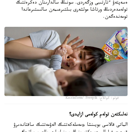
ەسەپتەۋ ءتارتىبى وزگەردى. سونىڭ سالدارىنان دەكرەتتىك
تولەمدەردىڭ ورتاشا مولشەرى بىلتىرعىمەن سالىستىرعاندا
تومەندەگەن.
فوتو: كوللاج: Kazinform/ Freepik
نەلىكتەن تولەم كولەمى ازايدى؟
الماتى قالاسى بويىنشا «مەملەكەتتىك الەۋمەتتىك ساقتاندىرۋ