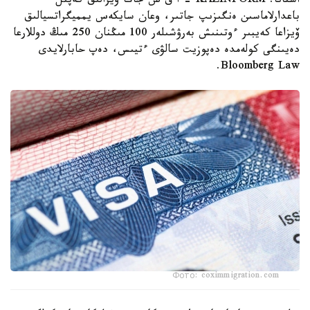
استانا. KAZINFORM – ا ق ش جاڭا ۆيزالىق كەپىل
باعدارلاماسىن ەنگىزىپ جاتىر، وعان سايكەس يمميگراتسيالىق
ۆيزاعا كەيبىر ءوتىنىش بەرۋشىلەر 100 مىڭنان 250 مىڭ دوللارعا
دەيىنگى كولەمدە دەپوزيت سالۋى ءتيىس، دەپ حابارلايدى
Bloomberg Law.
Фото: coximmigration.com