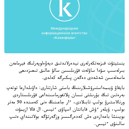
ينستيتۋت قىزمەتكەرلەرى نيدەرلاندتىق ديەۆەلوپەرلىك فيرمامەن
بىرلەسىپ سۋدا ساۋلەت قۇرىلىسىن سالۋ حالىق تىعىزدىعى
ماسەلەسىن شەشەدى دەگەن پىكىرگە كەلدى.
بايقاۋ ۇيىمداستىرۋشىلارىنىڭ باستى شارتتارى: داۋىلدارعا توتەپ
بەرەتىن تىك بۇرىشتى نىسان پلاتفورماسىنداعى قۇرىلىستاردى
ورنالاستىرۋ بولىپ تابىلادى، ءار جاعىنىڭ ەنى كەمىندە 50 مەتر
بولىپ، ۇيلەر ءۇش قاباتتان اسپاۋى ءتيىس. ال قالا ازيمۋت
بويىنشا باعداردى ەش كەدەرگىسىز وزگەرتۋگە بولاتىنداي ەتىپ
سالىنۋى ءتيىس.