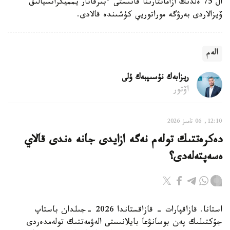
ال 75 ەلدىڭ ازاماتتارىنا قاتىستى ءبىرقاتار يمميگراتسيالىق
ۆيزالاردى بەرۋگە موراتوريي كۇشىندە قالادى.
الەم
ريزابەك نۇسىپبەك ۇلى
اۆتور
12:10, 06 تامىز 2026
دەكرەتتىك تولەم نەگە ازايدى جانە ەندى قالاي
ەسەپتەلەدى؟
استانا. قازاقپارات - قازاقستاندا 2026 -جىلدان باستاپ
جۇكتىلىك پەن بوسانۋعا بايلانىستى الەۋمەتتىك تولەمدەردى