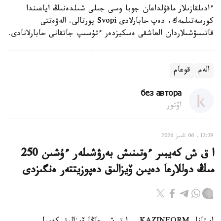
ءادىلقازىلار ماقۇلداعان جوبا وسى جىلى شىلدەنىڭ اياعىندا
كورسەتىلمەك، دەپ حابارلادى Svopi پورتالى. الەۋەتتى
قاتىسۋشىلاردان العاشقى ەسكيزدەر ءتۇسىپ جاتقانى حابارلانادى.
الەم
قوعام
без автора
اۆتور
12:39, 06 تامىز 2026
ا ق ش كەيبىر ءوتىنىش بەرۋشىلەر ءۇشىن 250
مىڭ دوللارعا دەيىن ۆيزالىق دەپوزيتتەر ەنگىزدى