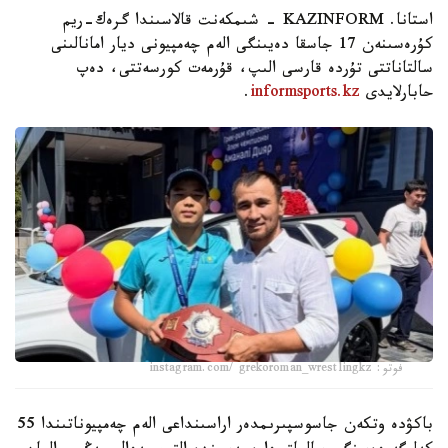
استانا. KAZINFORM - شىمكەنت قالاسىندا گرەك-ريم
كۇرەسىنەن 17 جاسقا دەيىنگى الەم چەمپيونى ديار امانالىنى
سالتاناتتى تۇردە قارسى الىپ، قۇرمەت كورسەتتى، دەپ
حابارلايدى
informsports.kz
.
فوتو: instagram.com/ grekoroman_wrestlingkz
باكۋدە وتكەن جاسوسپىرىمدەر اراسىنداعى الەم چەمپيوناتىندا 55