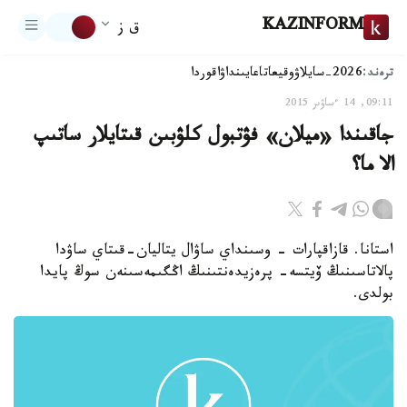
KAZINFORM
ق ز
ترەند:
2026-سايلاۋ
وقيعا
تاعايىنداۋ
اقوردا
09:11, 14 ءساۋىر 2015
جاقىندا «ميلان» فۋتبول كلۋبىن قىتايلار ساتىپ
الا ما؟
استانا. قازاقپارات - وسىنداي ساۋال يتاليان-قىتاي ساۋدا
پالاتاسىنىڭ ۆيتسە- پرەزيدەنتىنىڭ اڭگىمەسىنەن سوڭ پايدا
بولدى.