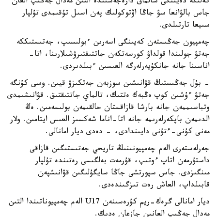
كەلىگە دەيىنگى سالماق دارەجەسىندە التىن مەدال جەڭىپ العان
جاس بالۋانعا سۋ جاڭا اۆتوكولىك پەن اسىل تۇقىمدى تۇلپار
سىيعا تارتىلدى.
چەمپيون جەڭىستەن كەيىنگى اسەرىن ءبولىسىپ، جەتىستىككە
جەتۋ جولىندا قولداۋ كورسەتكەن جاتتىقتىرۋشىلارىنا، اتا-
اناسىنا جانە جانكۇيەرلەرگە العىسىن ءبىلدىردى.
- بۇل جەڭىستىڭ قۋانىشىن سوزبەن جەتكىزۋ قيىن. وسى كۇنگە
جەتۋ ءۇشىن كوپ ەڭبەك ەتتىك، تالماي جاتتىقتىق. قۋانىشىمدى
وتباسىممەن جانە بارشا قازاقستان حالقىمەن بولىسەمىن. ەڭ
الدىمەن باپكەرلەرىمە جانە اتا-اناما شەكسىز العىس ايتامىن. ولار
مەنى كۇنى-ءتۇنى دايىندادى، - دەدى ديار امانالى.
جەرلەستەرى الەم چەمپيونىنىڭ تاريحي جەتىستىگىن قازاقى
داستۇرمەن اتاپ ءوتىپ، قۇرمەت بەلگىسى رەتىندە تۇلپار
مىنگىزدى. جاس سپورتشى جاڭا سايگۇلىگىن قۋانىشپەن
قابىلداپ، العاش رەت تىزگىندەدى.
ديار امانالى گرەك-ريم كۇرەسىنەن U17 الەم چەمپيوناتىندا التىن
مەدال جەڭىپ العانىن جازعان ەدىك.