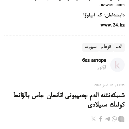
newsru.com.
دايىنداعان: گ. ابيلوۆا
www.24.kz
الەم
قوعام
سپورت
без автора
اۆتور
11:55, 06 تامىز 2026
شىمكەنتتە الەم چەمپيونى اتانعان جاس بالۋانعا
كولىك سىيلادى