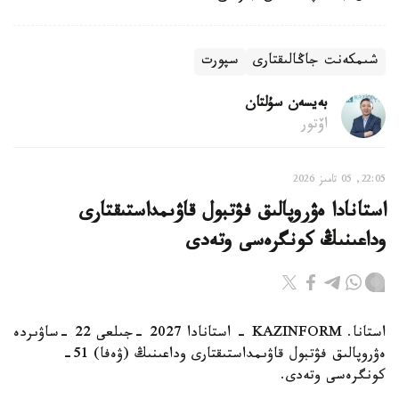
شىمكەنت جاڭالىقتارى
سپورت
بەيسەن سۇلتان
اۆتور
22:05, 05 تامىز 2026
استانادا ەۋروپالىق فۋتبول قاۋىمداستىقتارى
وداعىنىڭ كونگرەسى وتەدى
استانا. KAZINFORM - استانادا 2027 -جىلعى 22 -ساۋىردە
ەۋروپالىق فۋتبول قاۋىمداستىقتارى وداعىنىڭ (ۋەفا) 51-
كونگرەسى وتەدى.