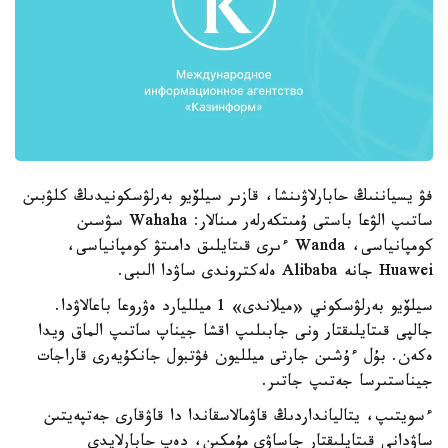
فۋ يسياننىڭ حابارلاۋىنشا، قازىر سيلۆيو بەرلۋسكونيدىڭ كلۋبىن
ساتىپ الۋعا باستى ۇمىتكەرلەر مىنالار: Wahaha سۋسىن
كومپانياسى، Wanda ءىرى قىتايلىق دامىتۋ كومپانياسى،
Huawei جانە Alibaba ەلەكتروندى ساۋدا الىبى.
سيلۆيو بەرلۋسكوني «ميلاندى» 1 ميلليارد ەۋروعا باعالاۋدا.
جالپى قىتايلىقتار ونى جابىلىپ اقشا جيناپ ساتىپ الماق ويدا
ەكەن. بۇل ءۇشىن جارتى ميلليون فۋتبول جانكۇيەرى قاراجات
جيناستىرسا جەتىپ جاتىر.
ءسويتىپ، يتاليانداردىڭ قاۋمالاسقاندا دا قاۋقارى جەتپەيتىن
ساۋدانى قىتايلىقتار جاساۋى مۇمكىن، دەپ حابارلايدى