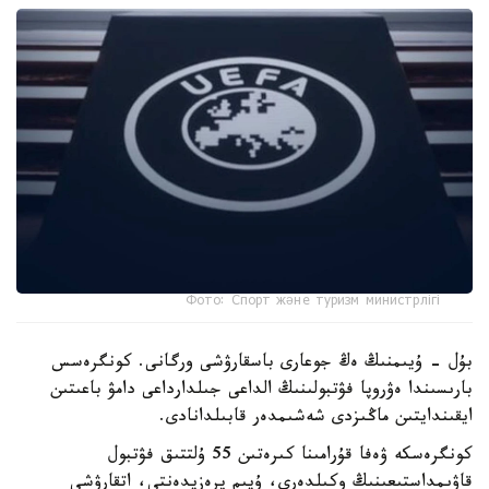
Фото: Спорт және туризм министрлігі
بۇل - ۇيىمنىڭ ەڭ جوعارى باسقارۋشى ورگانى. كونگرەسس
بارىسىندا ەۋروپا فۋتبولىنىڭ الداعى جىلدارداعى دامۋ باعىتىن
ايقىندايتىن ماڭىزدى شەشىمدەر قابىلدانادى.
كونگرەسكە ۋەفا قۇرامىنا كىرەتىن 55 ۇلتتىق فۋتبول
قاۋىمداستىعىنىڭ وكىلدەرى، ۇيىم پرەزيدەنتى، اتقارۋشى