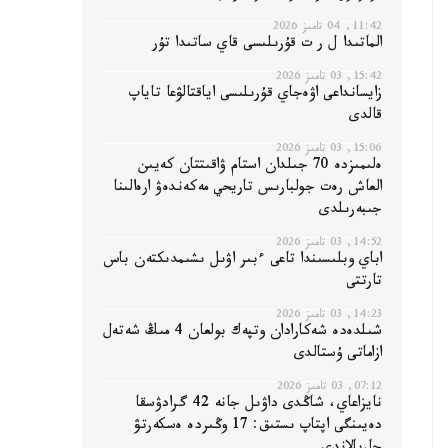
11:42, 04 تامىز 2026
الماتىدا ل ر ت قۇرىلىسى قاي ساتىدا تۇر
15:42, 03 تامىز 2026
زايسانداعى اۋەجاي قۇرىلىسى اياقتالۋعا تاياپ
قالدى
15:06, 03 تامىز 2026
ەلىمىزدە 70 جىلدان استام ۋاقىتتان كەيىن
العاش رەت جولبارىس تاريحي مەكەندەۋ ارەالىنا
جىبەرىلدى
14:52, 03 تامىز 2026
اباي وبلىسىندا تاعى ءبىر اۋىل ىشىمدىكتەن باس
تارتتى
14:23, 03 تامىز 2026
شىلدەدە شەكارادان وتپەك بولعان 4 مىڭ شەتەل
ازاماتى ۇستالدى
07:12, 03 تامىز 2026
نايزاعاي، شاڭدى داۋىل جانە 42 گرادۋسقا
دەيىنگى اپتاپ ىستىق: 17 وڭىردە ەسكەرتۋ