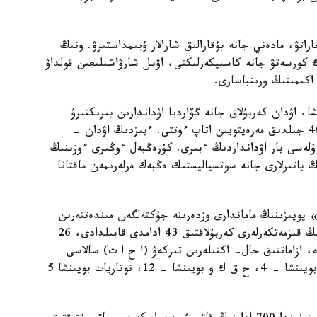
ۋ، مادەني جانە بۇقارالىق شارالار ۇيىمداستىرۋ. ونىڭ
 كورسەتۋ جانە كاسىپكەرلىكتى، اۋىل شارۋاشىلىعىن قولداۋ
كىمىنىڭ ورىنباسارى.
ا، اۋدان كەربۇلاق جانە گۆارديا اۋداندارىن بىرىكتىرۋ
جولىمەن قۇرىلعان. «وتكەن جىلى اۋدان ءوزىنىڭ 40 جىلدىق مەرەيتويىن اتاپ ءوتتى. ءبىزدىڭ اۋدان -
ۇلەسى بار اۋدانداردىڭ ءبىرى. كۇرەڭبەل ءوڭىرى ءوزىنىڭ
 باتىرلارى جانە سوتسياليستىك ەڭبەك ەرلەرىمەن ماقتانا
» پويىزىنىڭ ماماندارى وزدەرىنە جۇكتەلگەن مىندەتتەرىن
اتقارۋعا كىرىستى. سولاردىڭ ىشىندە ادىلەت سالاسىنىڭ قىزمەتكەرلەرى كەربۇلاقتىق 43 ادامدى قابىلدادى، 26
ە، ازاماتتىق حال- اكتىلەرىن تىركەۋ (ا ح ا ت) سالاسى
بويىنشا - 5، جىلجىمايتىن مۇلىكتى تىركەۋ سالاسى بويىنشا - 4، ح ق ك و بويىنشا - 12، نوتاريات بويىنشا 5