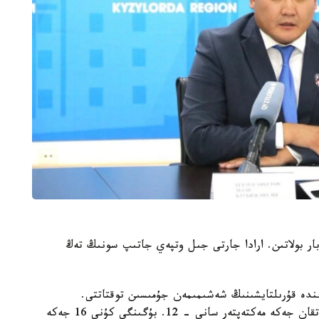
وبلىسىندا 32 جەكە مەكتەپ بار بولاتىن. ارادا جارتى جىل وتپەي جاتىپ سونىڭ تەڭ
ءوز ءوتىنىشى نەگىزىندە قۇرىلتايشىنىڭ شەشىمىمەن جۇمىسىن توقتاتتى.
ليتسەنزياسى بار، ءبىراق ءبىلىم بەرۋ قىزمەتىن توقتاتقان جەكە مەكتەپتەر سانى - 12. بۇگىنگى كۇنى 16 جەكە