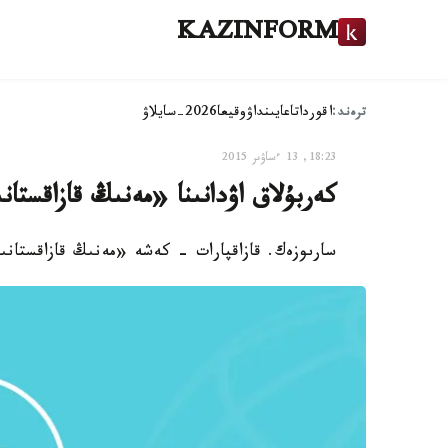
KAZINFORM
ترەند:
اقوردا
تاعايىنداۋ
وقيعا
2026-سايلاۋ
18:23, 13 ءساۋىر 2015
كەربۇلاق اۋدانىنا «مەنىڭ قازاقستان
سارىوزەك. قازاقپارات - كەشە «مەنىڭ قازاقستانى