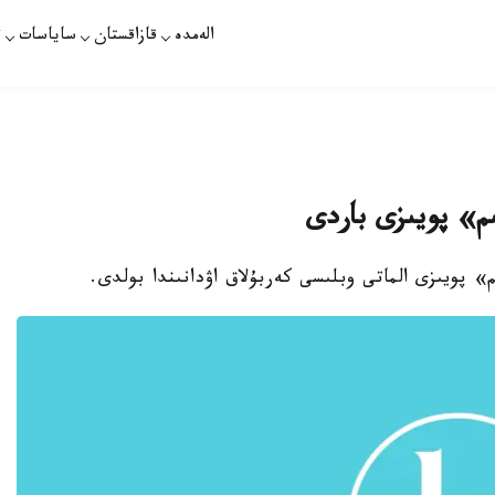
الەمدە
قازاقستان
ساياسات
ت
ىم» پويىزى باردى
م» پويىزى الماتى وبلىسى كەربۇلاق اۋدانىندا بولدى.