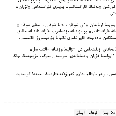
سونىمەن قاتار، سارى وزەكتەگى 1240 اسكەري گارنيزونىندا 700 ادامنىڭ قاتىسۋىمەن اسكەري- پاتريوتتىقتىق
كوركىن «مەنىڭ قازاقستانىم» پويىزى قۇرامىنداعى «تۇران»
تى.
ليحانوۆتىڭ 180 جىلدىق مەرەيتويىنا ارنالعان «ءور شوقان، دانا شوقان، اسقاق شوقان»
ڭ قازاقستانىم» پويىزىنىڭ مۇشەلەرى، قازاقستاننىڭ حالىق
ىڭگەن مادەنيەت قايراتكەرى تاتيانا بۋرميستروۆا قاتىستى.
شانحاناي اۋىلىنداعى ش. ءۋاليحانوۆتىڭ «التىنەمەل»
 ءارۋاعىنا قۇران باعىشتالدى. سونىمەن بىرگە، مۋزەيدىڭ جاڭا
ەس، ونەر مايتالماندارى كەربۇلاقتىقتاردىڭ الدىندا كونسەرت
قوعام
ايماق