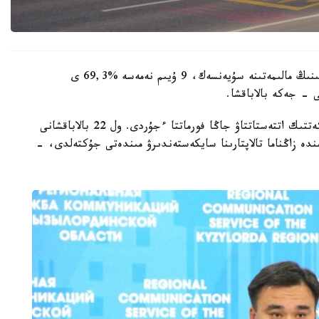
وبلىستىق ءبىلىم ساپاسىن قامتاماسىز ەتۋ دەپارتامەنتىنىڭ مالىمەتىنە سۇيەنسەك، 9 ۇيىم نەمەسە %69,3 ى
 - جەكە بالاباقشا.
- مامىر ايىنان باستاپ ءبىلىم بەرۋ ۇيىمدارىن مەملەكەتتىك اتتەستاتتاۋ جاڭا فورماتتا ءجۇردى. ول 22 بالاباقشانى
ىنە انىقتالعان كەمشىلىكتەردى 3 اي ىشىندە زاڭناما تالاپتارىنا سايكەستەندىرۋ مىندەتى جۇكتەلدى، -