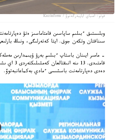
فوتو: اعىباي اياپبەرگەنوۆ / Kazinform
سىناقتان وتكەن جوق. ايتا كەتەرلىگى، ونىڭ بارلىعى
قامتىدى. 13 
دەدى دەپارتامەنت باسشىسى ءمادي بەكماعانبەتوۆ.