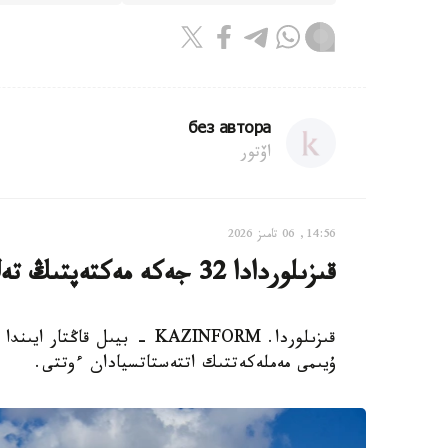
без автора
اۆتور
14:56, 06 تامىز 2026
قىزىلوردادا 32 جەكە مەكتەپتىڭ تەڭ جارتىسى جابىلىپ قالدى
ۇيىمى مەملەكەتتىك اتتەستاتسيادان ءوتتى.