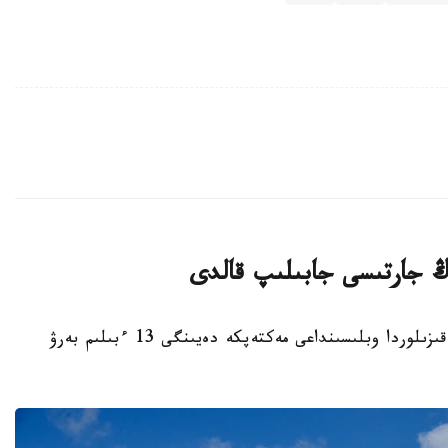
قىزىلوردا. KAZINFORM - بيىل قاڭتار ايىندا قىزىلوردا وبلىسىنداعى مەكتەپكە دەيىنگى 13 ءبىلىم بەرۋ