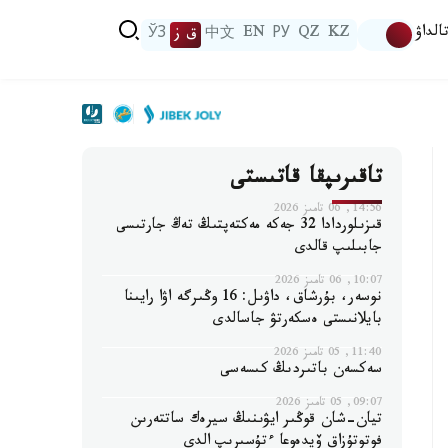
الداۋ
KZ
QZ
РУ
EN
中文
ق ز
ЎЗ
تاقىرىپقا قاتىستى
14:56, 06 تامىز 2026
قىزىلوردادا 32 جەكە مەكتەپتىڭ تەڭ جارتىسى
جابىلىپ قالدى
10:07, 06 تامىز 2026
نوسەر، بۇرشاق، داۋىل: 16 وڭىرگە اۋا رايىنا
بايلانىستى ەسكەرتۋ جاسالدى
11:40, 05 تامىز 2026
سەكسەن باتىردىڭ كىسەسى
09:07, 05 تامىز 2026
تيان-شان قوڭىر ايۋىنىڭ سيرەك ساتتەرىن
فوتوتۇزاق ۆيدەوعا ءتۇسىرىپ الدى