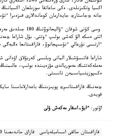
اكسيا وتكىزىلدى. ەكى ساعاتقا سوزىلعان اكسيانىڭ 
جانە «جاستار» جايدارمان كوماندالارى قىزدىرا ءتۇس
وسى كۇنى شوقان ءۋا
اتتى ەسكە الۋ كەشى بولىپ ءوتتى. بۇل شاراعا «مەنى
ءارتىسى نۇرعالي ءنۇسىپجانوۆ، قازاقستانعا ەڭبەگى س
شاراعا قاتىسۋشىلار الماتى وبلىسى كەربۇلاق اۋدانى 
مەملەكەتتىك مەموريالدى مۋزەيىندە بولىپ، عالىمنىڭ
ەكسپوزيتسياسىمەن تانىستى.
«مەنىڭ قازاقستانىم» پويىزىنىڭ باعدارلاماسىنا سايك
قويدى.
اۆتور:
ءابۋ-اسقار مەكەش ۇلى
قازاقستان حالقى اسسامبلەياسى
قازاق حاندىعىنا 550 جىل