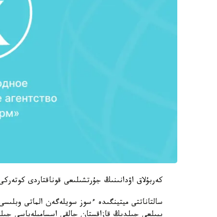
كەربۇلاق اۋدانىنىڭ جۇرتشىلىعى قوناقتاردى كوتەر
سالتاناتتى ميتينگىدە ءسوز سويلەگەن الماتى وبلىسى 
بيىلعى جىلدىڭ قازاقستان حالقى اسسامبلەياسى جىلى