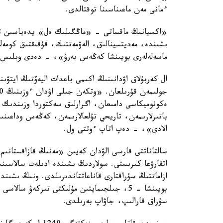
ءمانى مەن ماعىناسىنا توقتالدى.
«اكسيانىڭ ماقساتى - «ماڭگىلىك ەل» يدەياسىن تارات
ىشىندە، مەديتسينالىق، الەۋمەتتىك، قۇقىقتىق كومەك
ماسەلەلەرى بويىنشا كەڭەس بەرۋ»، - دەدى وبلىس ا
ال كەربۇلاق اۋدانىنىڭ اكىمى باعدات اليەۆتىڭ ايتۋىنش
ەكونوميكاسى دامىعان، اگرارلىق سەكتوردا وزىندىك 
باتىرلارىمەن، تاريحي تۇلعالارىمەن، كەڭەس وداعىنىڭ
الادى»، - دەپ اتاپ ءوتتى ول.
سالتاناتتى قارسى الۋدان كەيىن «مەنىڭ قازاقستانىم
ازاماتتىڭ سۇراقتارى قاناعاتتاندىرىلدى. ونىڭ ىشىند
سۇراق قارالىپ، جاۋاپ بەرىلدى.