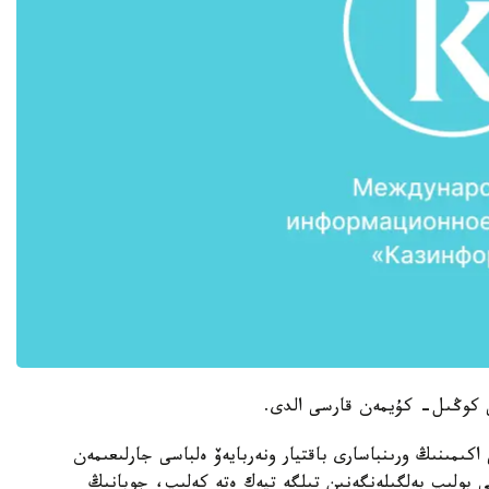
كى كوڭىل- كۇيمەن قارسى الدى.
اكىمىنىڭ ورىنباسارى باقتيار ونەربايەۆ ەلباسى جارلىعىمەن
 بولىپ بەلگىلەنگەنىن تىلگە تيەك ەتە كەلىپ، جوبانىڭ