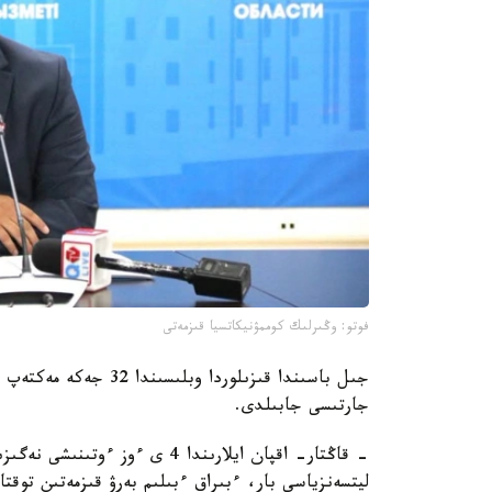
فوتو: وڭىرلىك كوممۋنيكاتسيا قىزمەتى
جىل باسىندا قىزىلوردا 
جارتىسى جابىلدى.
- قاڭتار- اقپان ايلارىندا 4 ى 