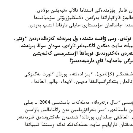
ن قاعاز جۇزىندەگى انىقتاما تالاپ ەتپەيتىن بولادى.
ليەۆ قازاقپاراتقا بەرگەن ەكسكليۋزيۆتى سۇحباتىندا
ىندا جاسالعان جۇمىستارى جايلى تارقاتا ايتىپ بەردى.
ۋانىش ۇلى، 12 -ساۋىردە پورتالعا 9 جىل تولدى. وسى ۋاقىت ىشىندە ول بىرنەشە كەزەڭدەردەن ءوتتى.
قىمبات سايت دەگەن اڭگىمەلەر تارادى. سودان سوڭ بىرنەشە
ەتتەردى ەلەكتروندىق فورماتقا اۋىستىرعىسى كەلمەيتىن
ىرگى جاعدايدا قاي دارەجەدەمىز؟
قتىڭىز (كۇلەدى). ءبىز ادەتتە، پورتال ءتورت نەگىزگى
لدان ينتەگراتسيالىققا دەيىن. الايدا، جالپى العاندا،
تەك ايتا كەتۋ كەرەك، ەلەكتروندىق ۇكىمەت قۇرۋ جۇمىسى ءسال ەرتەرەك، مەملەكەت باسشىسى 2004 -جىلى
ن باستالدى. ءبىز ينفراقۇرىلىمى مەن زاڭنامالىق بازاسىن
سكە قوستىق. العاشقى جىلدارى پورتالدا شىنىمەن ەلەكتروندىق قىزمەتتەر
دىقتان قاراپايىم سايت مەملەكەتكە نەگە وسىنشا قىمباتقا