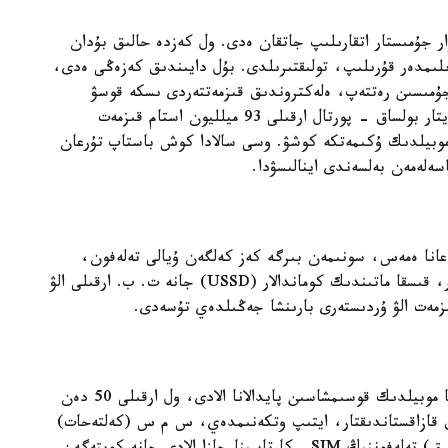
رۋار جۇمىستار اتقارىلىپ جاتقان ەدى. ول كەزدە حالىق بۇدان
ىزىلىمدەر قۇرىلىپ، تولىقتىرىلدى. بۇل دايىندىق كەزەڭى ەدى،
جۇمىسىن رەتتەپ، ەلەكتروندىق قىزمەتتەردى ىسكە قوسۋ
مۇمكىن ەمەس-تىن. ەگەر قازىرگى جاعدايى تۋرالى ايتار بولساق - پورتال ارقىلى 93 ميلليون استام قىزمەت
 موبيلدىك ۇكىمەتكە كوشۋ. وسى سالادا كوش باستاپ تۇرعان
سەلەمەن بەلسەندى اينالىسۋدا.
 عانا ەمەس، سونىمەن بىرگە كەز كەلگەن ۇيالى تەلەفون،
سمارتفوندا سمس كومەگىمەن، موبيلدىك قوسىمشالار، قىسقا ماتىندىك كوماندالار (USSD) جانە ت. ب. ارقىلى الۋ
زمەت الۋ ۇردىستەرى بارىنشا جەڭىلدەي تۇسەدى.
- قازىردىڭ وزىندە سمارتفون يەلەرى Egov.kz جاڭا موبيلدىك قوسىمشاسىن پايدالانا الادى، ول ارقىلى 50 دەن
 قازاقستاندىقتار، ايتىپ وتكەنىمدەي، س م س (كەلتەحات)