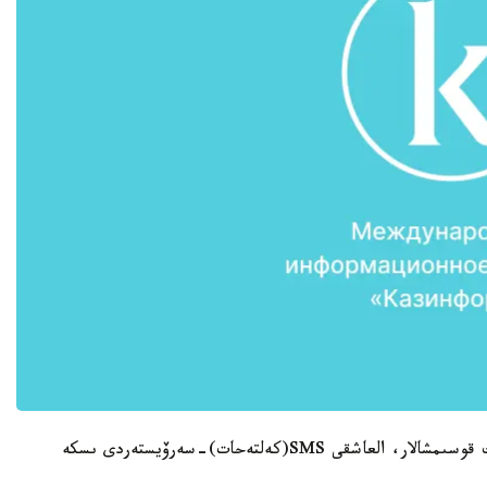
ازىرلەۋشىلەر جاڭا ەلەكتروندىق قىزمەتتەر، موبيلدىك قوسىمشالار، العاشقى SMS(كەلتەحات)-سەرۆيستەردى ىسكە