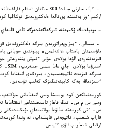
- ءيا، جارتى جىلدا 800 مىڭنان 
اركىم ءوز بەتىنشە پورتالدا ەلەكتروندىق قولتاڭبا ك
- موبيلدىك ۇكىمەتتە تىركەلگەندەرگە تاعى قانداي ق
ماۋسىمنان باستاپ «التەلمەن» پيلوتتىق جوبانى با
قىزمەتتەردى الۋعا بولادى. مۇنى ءتىپتى ينتەرنەتى ج
اسىرۋعا
سىزگە قىزمەت ناتيجەسىمەن، بىرەگەي انىقتاما كودىم
ءسىزدىڭ جەكە كابينەتىڭىزگە كەلىپ تۇسەدى.
كورسەتىلگەن كود بويىنشا وسى انىقتامانى جۇكتەپ، 
وسى س م س- تىڭ قاعاز تاسىعىشتاعى انىقتاماعا ت
س- ءتى كورسەتە سالۋعا بولاتىنداي مۇمكىندىكتى زاڭ
قاراپ شىعىپ، ناتيجەنى قابىلداپ، نە وندا كورسەتىلگ
ارقىلى شىعارىپ الۋى ءتيىس.