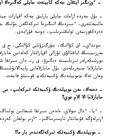
- ءوزىڭىز ايتقان جەكە كابينەت جايلى كەڭىرەك اي
- بۇل جەردە ازامات جايلى بارلىق جەكە اقپارات جي
مالىمەتتەرى، ءسىزدىڭ اتىڭىزعا تىركەلگەن مۇلىك جا
دەرەكقورىمەن تولىقتىرىلىپ، دوسە قۇرايدى.
سونداي- اق كۋالىك، جۇرگىزۋشى كۋالىگى، ح ق ك و
مەرزىمىنىڭ اياقتالۋى تۋرالى اقپاراتتار كەلەتىن حابارلا
بورشىكەرلەر تىزىلىمىنە ەنگىزۋ، ق ر- دان سىرتقا شى
حابارلاما جىبەرىلەدى. بۇل حابارلامانى پايدالانۋشىنى
وعان تەك «موبيلدىك ۇكىمەتكە» قوسىلۋ قاجەت.
- دەمەك، مەن موبيلدىك ۇكىمەتكە تىركەلىپ، س م س 
حابارلاما الا الام عوي؟
- ءيا، ءدال سولاي. ەلدەن سىرتقا شىعاتىن بولساڭىز
ازىرلەۋگە قۇجاتتار تاپسىرساڭىز، ءازىر بولعان كەزدە
- موبيلدىك ۇكىمەتكە تىركەلگەندەر بار ما؟