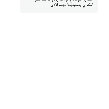
اسكەري كوللەدج تۇلەكتەرى ۇ ب ت- سىز
اسكەري ينستيتۋتقا تۇسە الادى