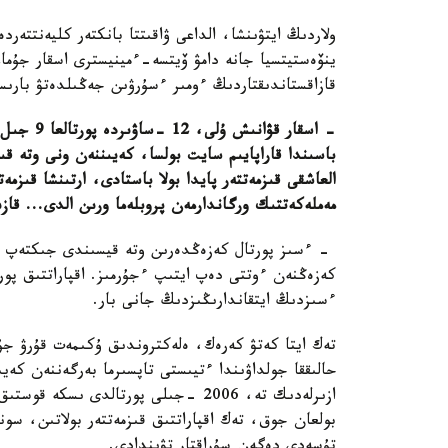
ولاردىڭ ايتۋىنشا، الداعى ۋاقىتتا بانكتەر كليەنتتەردە
ينۆەستيتسيا جانە دامۋ ۆيتسە-ءمينيسترى اسقار جۇماعا
قازاقستاندىقتاردىڭ ءومىر ءسۇرۋىن جەڭىلدەتۋ بارىس
- اسقار ق
باسىندا قاراپايىم سايت بولسا، كەيىننەن ونى وتە 
العاشقى قىزمەتتەر پايدا بولا باستادى، ارتىنشا قىزم
مەملەكەتتىك ورگاندارمەن پروبلەما ورىن الدى... قاز
- ءسىز پورتال كەزەڭدەرىن وتە قيسىندى جىكتەپ شى
كەزەڭنەن ءوتتى دەپ ايتىپ ءجۇرمىز. اقپاراتتىق پورتا
ءسىزدىڭ ايتقاندارىڭىزدىڭ جانى بار.
حالىققا جولداۋىندا ءتيىستى تاپسىرما بەرگەننەن كەيى
ازىرلەدىك تە، 2006 -جىلى پورتالدى ى
بولعان جوق، تەك اقپاراتتىق قىزمەتتەر بولاتىن، سون
تۇسەدى دەگەن سۇراقتار تۋىندادى.