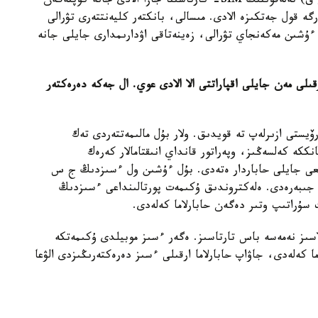
ارقىلى قىزمەت الىپ، ەلەكتروندىق قولتاڭبانى (ە س ق) تەلەفوننىڭ SIM- كارتاسىنا جازا الادى جانە كوپتەگەن
 قول جەتكىزە الادى. مىسالى، بانكتەر كليەنتتەرى تۋرالى
ۋ ءۇشىن مەكەنجاي تۋرالى، زەينەتاقى اۋدارىمدارى جايلى جانە
لى مەن جايلى اقپاراتتى الا الادى عوي. ال جەكە دەرەكتەر
يستى ازىرلەپ تە قويدىق. ولار بۇل مالىمەتتەردى تەك
نككە كەلسەڭىز، وپەراتور قانداي انىقتامالار كەرەك
دىعى جايلى حاباردار ەتەدى. بۇل ءۇشىن ول ءسىزدىڭ ج س
ىبەرەدى. ەلەكتروندىق ۇكىمەت پورتالىنداعى ءسىزدىڭ
سۇراتىپ وتىر دەگەن حابارلاما كەلەدى.
لاسىز نەمەسە باس تارتاسىز. ەگەر ءسىز موبيلدى ۇكىمەتكە
ا كەلەدى، جاۋاپ حابارلاما ارقىلى ءسىز دەرەكتەرىڭىزدى الۋعا