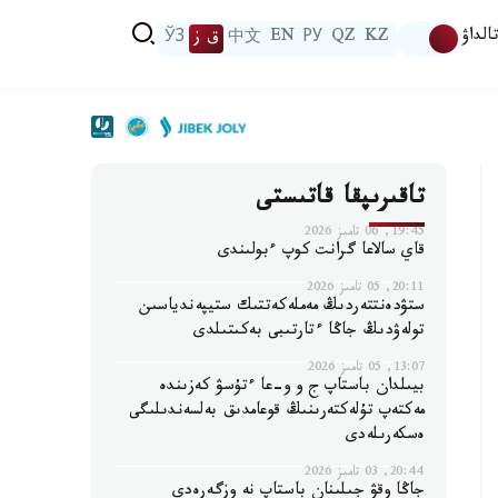
الداۋ
KZ
QZ
РУ
EN
中文
ق ز
ЎЗ
تاقىرىپقا قاتىستى
19:45, 06 تامىز 2026
قاي سالاعا گرانت كوپ ءبولىندى
20:11, 05 تامىز 2026
ستۋدەنتتەردىڭ مەملەكەتتىك ستيپەندياسىن
تولەۋدىڭ جاڭا ءتارتىبى بەكىتىلدى
13:07, 05 تامىز 2026
بيىلدان باستاپ ج و و-عا ءتۇسۋ كەزىندە
مەكتەپ تۇلەكتەرىنىڭ قوعامدىق بەلسەندىلىگى
ەسكەرىلەدى
20:44, 03 تامىز 2026
جاڭا وقۋ جىلىنان باستاپ نە وزگەرەدى