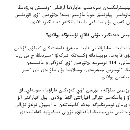
ينيسترلىگىمەن بىرلەسىپ حابارلاما ارقىلى ءوتىنىش بەرۋدىڭ
اۋدامىز. پيلوتتىق جوبا ماۋسىم ايىندا «تۇرعىن ءۇي قۇرىلىس
 كەيىن بۇل تەتىكتى باسقا بانكتەر دە ەنگىزە الادى.
يىس دەدىڭىز، مۇنى قالاي تۇسىنۋگە بولادى؟
دايدا، حابارلامانى قايدا جىبەرۋ قاجەتتىگىن ءبىلۋى ءۇشىن
ولۋى قاجەت. موبيلدىك ۇكىمەتكە تىركەلۋ ءسىزدىڭ ج س ن-
عا ءنومىرىڭىزدى قوسا جازۋدى كوزدەيدى. سودان مىسالى، 414 نومىرىنە «تۇرعىن ءۇي كەزەگى» ماتىنىمەن
تىك ءنومىرىن جىبەرەدى، وسىلايشا بۇل ساۋالدى ناق ءسىز
لەتىن بولادى.
ەرزىمىن بىلۋگە، تۇرعىن ءۇي كەزەگىن قاراۋعا، سونداي-اق
 ۋچاسكەسى تۋرالى اقپاراتتى الۋعا بولادى. بۇل اقپاراتتى الۋ
ي-اق نومىرىڭىزگە جەكە كابينەتتەن - ايىپپۇل تولەۋ تۋرالى
لدانىس مەرزىمىنىڭ اياقتالۋى تۋرالى ەسكەرتپە كەلەتىندەي