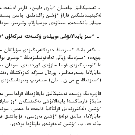
- تەحنيكالىق جاعىنان ءبارى دايىن، قازىر ادىلەت م
لەگيتيمدىلىگىن قاراۋ ءۇشىن زاڭدىلىق جاعىن پىسىقت
جيناق بانكىندە» سىناۋدى جوسپارلاپ وتىرمىز. سودان
- ءسىز پايدالانۋشى موبيلدى ۇكىمەتتە تىركەلۋى ءت
- ەگەر بانك ءسىزدىڭ دەرەكتەرىڭىزدى سۇراتقان جاع
جۇيەدە ءسىزدىڭ ۇيالى تەلەفونىڭىزدىڭ ءنومىرى ب
حابارلاما جىبەرسەڭىز، پورتال سىزگە كەزەكتىڭ رەت
(ءسىزدىڭ ج س ن- نان) جىبەرىپ وتىرعانىڭىزدى بى
قازىردىڭ وزىندە تەحنيكالىق بايقاۋدىڭ قولدانىس م
سايلاۋ قارساڭىندا پايدالانۋشى بەكىتىلگەن ءوز سايلاۋ
ءۇشىن ەلەكتروندىق قولتاڭبا قاجەت دا ەمەس. سوندا
حابارلاما، سالىق تولەۋ ءۇشىن مەرزىمى، قۇجاتتىق قو
جانە ت. ب. ءۇشىن تەلەفوندى باپتاۋعا بولادى.