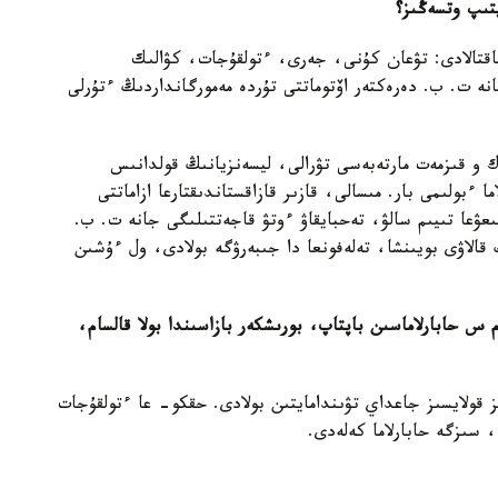
تىپ وتسەڭىز؟
ناقتالادى: تۋعان كۇنى، جەرى، ءتولقۇجات، كۋالىك
نە ت. ب. دەرەكتەر اۆتوماتتى تۇردە مەمورگانداردىڭ ءتۇرلى
 قىزمەت مارتەبەسى تۋرالى، ليسەنزيانىڭ قولدانىس
ما ءبولىمى بار. مىسالى، قازىر قازاقستاندىقتارعا ازاماتتى
عۋعا تىيىم سالۋ، تەحبايقاۋ ءوتۋ قاجەتتىلىگى جانە ت. ب.
ڭ قالاۋى بويىنشا، تەلەفونعا دا جىبەرۋگە بولادى، ول ءۇشىن
حابارلاماسىن باپتاپ، بورىشكەر بازاسىندا بولا قالسام،
 قولايسىز جاعداي تۋىندامايتىن بولادى. حقكو- عا ءتولقۇجات
، سىزگە حابارلاما كەلەدى.