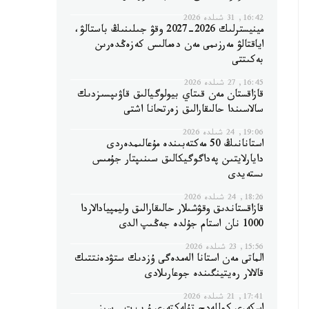
16:42, 31 شىلدە 2026
مينيسترلىك 2026-2027 وقۋ جىلىنىڭ باستالۋ،
اياقتالۋ مەرزىمى مەن دەمالىس كەزەڭدەرىن
بەكىتتى
16:45, 27 شىلدە 2026
قازاقستان مەن قىتاي بيولوگيالىق قاۋىپسىزدىك
سالاسىندا حالىقارالىق زەرتحانا اشتى
19:06, 24 شىلدە 2026
استانانىڭ 50 مەكتەبىندە مۇعالىمدەردى
دايارلايتىن پەداگوگيكالىق سىنىپتار جۇمىس
ىستەيدى
18:26, 24 شىلدە 2026
قازاقستاندىق وقۋشىلار حالىقارالىق وليمپيادالاردا
1000 نان استام جۇلدە جەڭىپ الدى
15:56, 23 شىلدە 2026
الماتى مەن استانا الەمدەگى ۇزدىك ستۋدەنتتىك
قالالار رەيتينگىندە جوعارىلادى
17:41, 21 شىلدە 2026