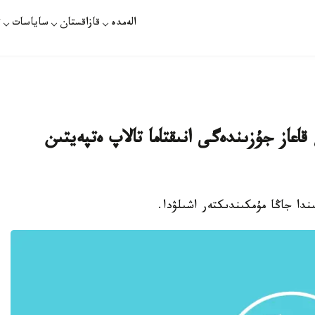
الەمدە
قازاقستان
ساياسات
ت
 قاعاز جۇزىندەگى انىقتاما تالاپ ەتپەيتىن
ندا جاڭا مۇمكىندىكتەر اشىلۋدا.