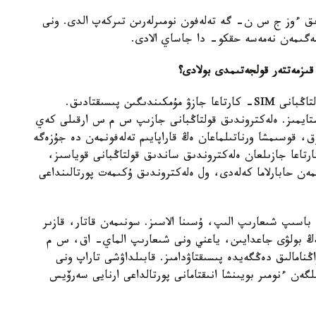
استام قازاقستاندىق ءوز ج س ن- گە تەلەفون نومىرلەرىن تىركەپ الدى. ونى
ومەگىمەن نەمەسە حقكو- دا جاساي الادى.
ىزمەتتەر قولجەتىمدى بولادى؟
- مىسالى، ءبىز وپەراتورمەن بىرگە ەلەكتروندىق قولتاڭبانى SIM- كارتاعا جازۋ مۇمكىندىگىن پىسىقتادىق.
ستايمىز. ەلەكتروندىق قولتاڭبانى جازىپ س م س ارقىلى كەي
وق، قوسىمشا ورناتىلماعان ەڭ قاراپايىم تەلەفونمەن دە جۇزەگە
 بولادى. جاي عانا سمس جىبەرىپ، SIM- كارتاعا جازىلعان ەلەكتروندىق ساندىق قولتاڭبانى قوياسىز،
ەن حابارلاما كەلەدى، ول ەلەكتروندىق ۇكىمەت پورتالىنداعى
باسىپ شىعارىپ الىپ، ۇسىنا الاسىز. سونىمەن قاتار، قازىر
ەڭ بولۋى جاعدايىن، ياعني ونى شىعارىپ الماي- اق، س م
نامالىق دەڭگەيدە پىسىقتاۋدامىز. قابىلداۋشى تاراپ ونى
ەن ءنومىر بويىنشا انىقتامانى پورتالداعى ارنايى سەرۆيس