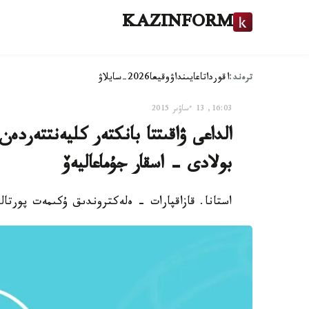
KAZINFORM
ترەند:
اقوردا
تاعايىنداۋ
وقيعا
2026-سايلاۋ
16:03, 13 ءساۋىر 2015
الداعى ۋاقىتتا بانكتەر كليەنتتەردەن
بولادى - اسقار جۇماعاليەۆ
استانا. قازاقپارات - ەلەكتروندىق ۇكىمەت پورتالى