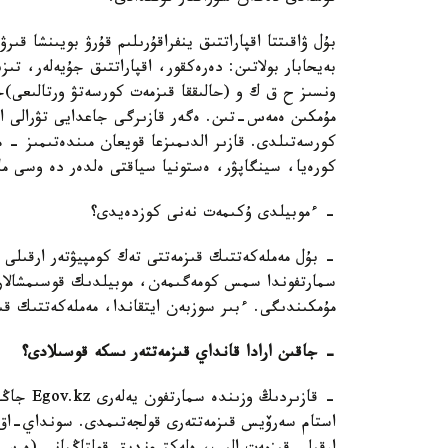
بۇل ۋاقىتتا اقپاراتتىق ينفراقۇرىلىم قۇرۋ بويىنشا قى
بەيحابار بولاتىن: دەرەكقور، اقپاراتتىق جۇيەلەر، ت
ونسىز ح ق ك و (حالىققا قىزمەت كورسەتۋ ورتالىعى)
كورسەتىلدى. قازىر الدىمىزعا قويعان مىندەتىمىز -
كورەيا، سينگاپۋر، ەستونيا سياقتى ەلدەر دە وسى ما
- ءموبيلدى ۇكىمەت نەنى كوزدەيدى؟
- بۇل مەملەكەتتىك قىزمەتتى تەك كومپيۋتەر ارقىلى
مۇمكىندىگى. ءبىر سوزبەن ايتقاندا، مەملەكەتتىك قى
- جاقىن ارادا قانداي قىزمەتتەر ىسكە قوسىلادى؟
استام سەرۆيس قىزمەتتەرى قولجەتىمدى. سونداي-اق