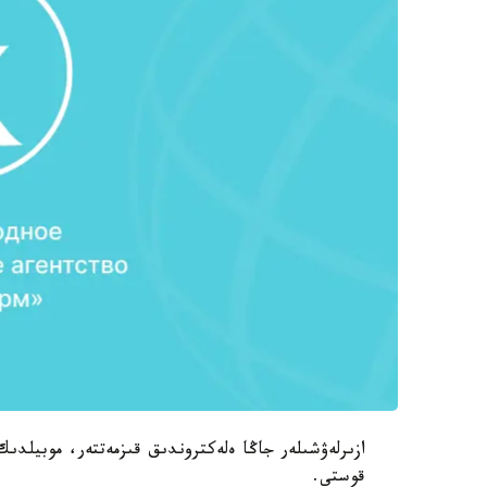
قوستى.