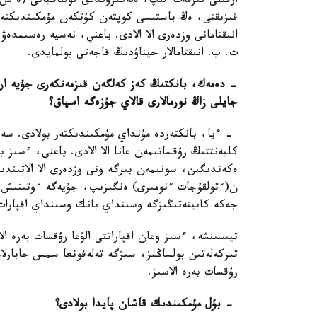
قىزىقتى، ەڭ باستىسى كوپتەن كۇتكەن مۇمكىندىكتەرگە
انىقتامانى وزدەرى الا الادى. ياعني، نەسيە رەسىمدە
ت. ب. انىقتامالار جيناۋدىڭ قاجەتى بولمايدى.
- دەمەك، بانكتىڭ كەز كەلگەن قىزمەتكەرى جۇيە ارقى
جايلى زاڭ نورمالارى قالاي جۇزەگە اسپاق؟
- ءيا، بانكتەردە مۇنداي مۇمكىندىكتەر بولادى. سەرۆ
كليەنتتىڭ رۇقساتىمەن عانا الا الادى. ياعني، ءسىز با
ەكەندىگىن، سونىمەن بىرگە ونى وزدەرى الا الاتىن
ن(ءتولقۇجات ءنومىرى) ەنگىزىپ، جۇيەگە ءوتىنىش ج
جەكە كابينەتىڭىزگە وسىنداي بانك وسىنداي اقپارات 
تيىسىنشە، ءسىز وعان اقپاراتتى الۋعا رۇقسات بەرە ا
تىركەلەتىن بولساڭىز، سىزگە تەلەفونعا سمس حابارلام
رۇقسات بەرە الاسىز.
- بۇل مۇمكىندىك قاشان پايدا بولادى؟