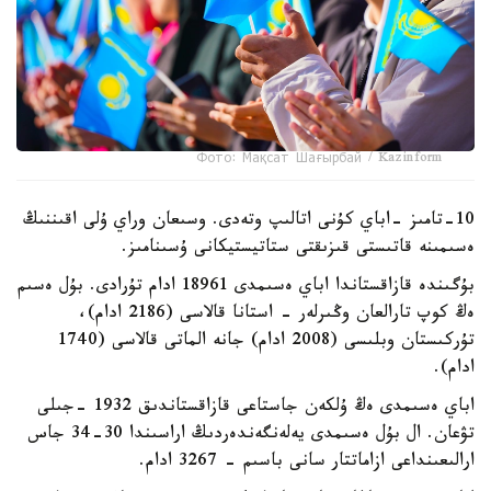
Фото: Мақсат Шағырбай / Kazinform
10-تامىز -اباي كۇنى اتالىپ وتەدى. وسىعان وراي ۇلى اقىننىڭ
ەسىمىنە قاتىستى قىزىقتى ستاتيستيكانى ۇسىنامىز.
بۇگىندە قازاقستاندا اباي ەسىمدى 18961 ادام تۇرادى. بۇل ەسىم
ەڭ كوپ تارالعان وڭىرلەر - استانا قالاسى (2186 ادام)،
تۇركىستان وبلىسى (2008 ادام) جانە الماتى قالاسى (1740
ادام).
اباي ەسىمدى ەڭ ۇلكەن جاستاعى قازاقستاندىق 1932 -جىلى
تۋعان. ال بۇل ەسىمدى يەلەنگەندەردىڭ اراسىندا 30-34 جاس
ارالىعىنداعى ازاماتتار سانى باسىم - 3267 ادام.