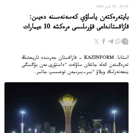
10:40, 10 تامىز 2026
بايتەرەكتەن ياساۋي كەسەنەسىنە دەيىن:
قازاقستانداعى قۇرىلىسى ەرەكشە 10 عيمارات
استانا. KAZINFORM - قازاقستان جەرىندە تاريحتىڭ
تەرەڭىنەن كەلە جاتقان ساۋلەت ءداستۇرى مەن بۇگىنگى
ينجەنەرلىك ويلاۋ ءبىر-بىرىمەن توعىسىپ جاتىر.