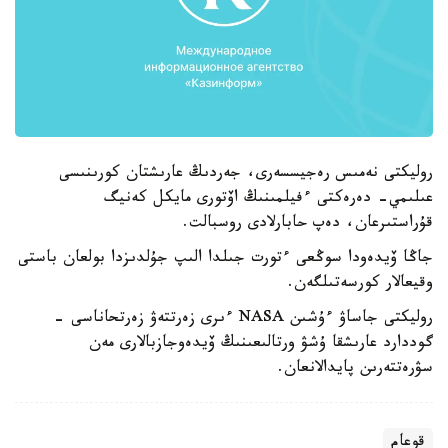
روليكتى نەمىس رەجيسسەرى، جەردىڭ عارىشتان كورىنىسى
عىلىمي- دەرەكتى ءفيلمىنىڭ اۆتورى مايكل كەنيگ
قۇراستىرعان، دەپ حابارلادى روسبالت.
جاڭا ۆيدەودا سوڭعى ءتورت جىلدا الىپ جۇلدىزدا بولعان باستى
وقيعالار كورسەتىلگەن.
روليكتى جاساۋ ءۇشىن NASA ءىرى زەرتتەۋ زەرتحاناسى -
گوددارد عارىشقا ۇشۋ ورتالىعىنىڭ ۆيدەوجازبالارى مەن
سۋرەتتەرىن پايدالانعان.
قوعام