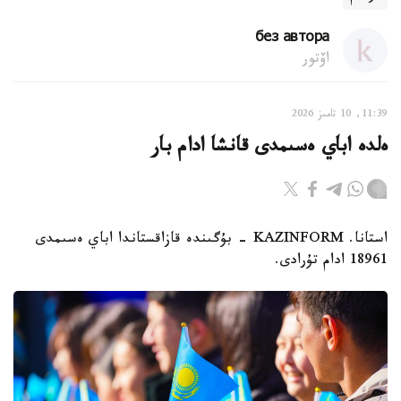
без автора
اۆتور
11:39, 10 تامىز 2026
ەلدە اباي ەسىمدى قانشا ادام بار
استانا. KAZINFORM - بۇگىندە قازاقستاندا اباي ەسىمدى
18961 ادام تۇرادى.