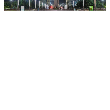
Фото: Агибай Аяпбергенов / Kazinform
تاۋەلسىزدىك العان جىلداردان بەرى ەلدىڭ ءار وڭىرىندە ۇلتتىق
رۋحتى زاماناۋي قۇرىلىس شەشىمدەرىمەن ۇشتاستىرعان ءبىرقاتار
ەرەكشە عيمارات بوي كوتەردى.
بۇل نىساندار جاي عانا ساۋلەت تۋىندىسى ەمەس، قالالاردىڭ
تاريحي، مادەني جانە ەكونوميكالىق دامۋ جولىنىڭ كورىنىسى
ىسپەتتى. مۇنداي عيماراتتاردىڭ كوبى استانادا شوعىرلانعانىمەن،
الماتى، تۇركىستان، تاراز بەن ماڭعىستاۋدا دا وزىندىك
ساۋلەتىمەن ەرەكشەلەنەتىن نىساندار جەتكىلىكتى. قۇرىلىسشىلار
كۇنى قارساڭىندا Kazinform ەلىمىزدەگى قۇرىلىسى ەرەكشە 10
عيماراتتى توپتاستىردى.
بايتەرەك - استانا