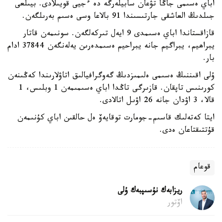
اباي ەسىمى جاڭا تۋعان سابيلەرگە دە ءجيى قويىلادى. بيىلعى
جىلدىڭ العاشقى جارتىسىندا 91 بالاعا وسى ەسىم بەرىلگەن.
قازاقستاندا اباي ەسىمدى 9 ايەل تىركەلگەن. سونىمەن قاتار
يبراھيم، يبراگيم جانە يبراحيم ەسىمدەرىن يەلەنگەن 37844 ادام
بار.
ۇلى اقىننىڭ ەسىمى ەلىمىزدىڭ گەوگرافيالىق اتاۋلارىندا كەڭىنەن
كورىنىس تاپقان. قازىرگى تاڭدا اباي ەسىمىمەن 1 وبلىس، 1
قالا، 3 اۋدان جانە 26 اۋىل اتالادى.
ايتا كەتەلىك قاسىم-جومارت توقايەۆ ەل حالقىن اباي كۇنىمەن
قۇتتىقتاعان ەدى.
قوعام
ريزابەك نۇسىپبەك ۇلى
اۆتور