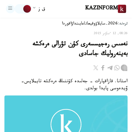
KAZINFORM
ق ز
ترەند:
2026-سايلاۋ
وقيعا
تاعايىنداۋ
اقوردا
08:26, 12 ءساۋىر 2015
نەمىس رەجيسسەرى كۇن تۋرالى ەرەكشە
بەينەروليك جاسادى
استانا. قازاقپارات - جەلىدە كۇننىڭ ەرەكشە تايملاپس-
ۆيدەوسى پايدا بولدى.