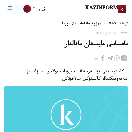
KAZINFORM
ق ز
ترەند:
2026-سايلاۋ
وقيعا
تاعايىنداۋ
اقوردا
15:55, 12 ءساۋىر 2015
ماعىناسى مايىسقان ماقالدار
كانديداتتى قۋا بەرسەڭ، دەپۋتات بولادى. ساۋاتسىز
شەنەۋنىكتىڭ گالستۋگى سالاقۇلاش.