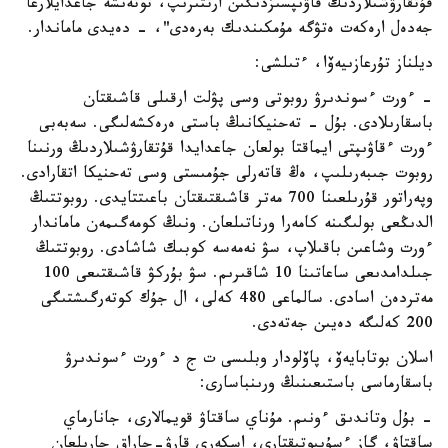
قۇتقارۋشىلاردىڭ قاۋىپسىزدىگىن ارتتىرىپ، توتەنشە جاعدايلارعا
جەدەل ارەكەت ەتۋگە مۇمكىندىك بەرەدى"، - دەيدى ماماندار.
ديلناز تۇرعازىيەۆا، ءتىلشى:
- ءورت ءسوندىرۋ روبوتى وسى پۋلت ارقىلى قاشىقتان
باسقارىلادى. بۇل - تەحنيكانىڭ باستى ەرەكشەلىگى. سەبەبى
ءورت ءقاۋىپتى ايماقتا بولعان جاعدايدا قۇتقارۋشىلاردىڭ ورنىنا
روبوت جىبەرىلىپ، ەڭ قاتەرلى جۇمىستى وسى تەحنيكا اتقارادى.
وپەراتور قۇرىلعىنا 700 مەتر قاشىقتىقتان باعىتتايدى. روبوتتىڭ
الدىڭعى بولىگىنە كامەرا ورناتىلعان. ونىڭ كومەگىمەن ماماندار
ءورت وشاعىن باقىلاپ، سۋ نەمەسە كوبىك شاشادى. روبوتتىڭ
جىلدامدىعى ساعاتىنا 10 شاقىرىم. سۋ بۇركۋ قاشىقتىعى 100
مەتردەن اسادى. سالماعى 480 كەلى، ال جۇك كوتەرگىشتىگى
200 كەلىگە دەيىن جەتەدى.
اسلان بوتابايەۆ، پاۆلودار وبلىسى ت ج د ءورت ءسوندىرۋ
باسقارماسى باستىعىنىڭ ورىنباسارى:
- بۇل وتاندىق ءونىم. مۇناي ساقتاۋ قويمالارى، جانارماي
ساقتاۋ، گاز ءسۇيىوتىقتارى، اسكەري قارۋ-جاراق جارىلعان