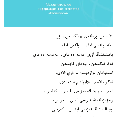
تاسپەن ۇرعاندى «باكسپەن» ۇر.
ەڭ جاقسى ادام - ولگەن ادام.
باستىقتىڭ اۋزى جەسە دە ماي، جەمەسە دە ماي.
تەڭ تەڭىمەن، جەمقور قابىمەن.
اسىقپاعان «اۋديمەن» قوي الادى.
نەگر بالاسىن «اپپاعىم» دەيدى.
ءىس ساپاردىڭ قىزىعى بارىس- كەلىس،
ريەۆيزيانىڭ قىزىعى الىس- بەرىس،
جينالىستىڭ قىزىعى ايتىس- كەرىس.