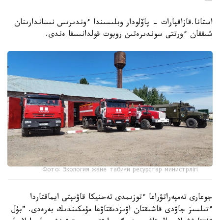
استانا.قازاقپارات - پاۆلودار وبلىسىندا ءوندىرىس نىساندارىنان
شىققان ءورتتى سوندىرەتىن روبوت قولدانىسقا ەندى.
Фото: Экология және табиғи ресурстар министрлігі
جوعارى تەمپەراتۋراعا ءتوزىمدى تەحنيكا قاۋىپتى ايماقتاردا
ءتىلسىز جاۋدى قاشىقتان اۋىزدىقتاۋعا مۇمكىندىك بەرەدى. "بۇل