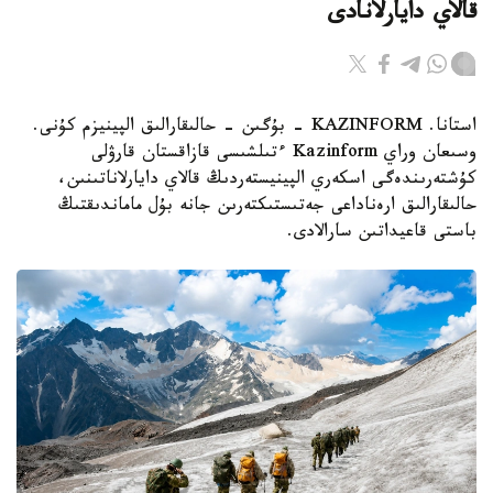
قالاي دايارلانادى
استانا. KAZINFORM - بۇگىن - حالىقارالىق الپينيزم كۇنى.
وسىعان وراي Kazinform ءتىلشىسى قازاقستان قارۋلى
كۇشتەرىندەگى اسكەري الپينيستەردىڭ قالاي دايارلاناتىنىن،
حالىقارالىق ارەناداعى جەتىستىكتەرىن جانە بۇل ماماندىقتىڭ
باستى قاعيداتىن سارالادى.