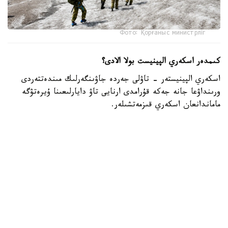
Фото: Қорғаныс министрліг
كىمدەر اسكەري الپينيست بولا الادى؟
اسكەري الپينيستەر - تاۋلى جەردە جاۋىنگەرلىك مىندەتتەردى
ورىنداۋعا جانە جەكە قۇرامدى ارنايى تاۋ دايارلىعىنا ۇيرەتۋگە
ماماندانعان اسكەري قىزمەتشىلەر.
- تاۋ دايارلىعى بويىنشا ارنايى بىلىكتىلىكتەن وتكەن اسكەري
قىزمەتشىلەر ەلىمىزدىڭ ءتۇرلى اسكەري بولىمدەرىندە قىزمەت
اتقارىپ، تاۋلى جەردەگى جاۋىنگەرلىك دايارلىقتى ۇيىمداستىرۋعا
جانە جەكە قۇرامدى وقىتۋعا ۇلەسىن قوسىپ كەلەدى، -
دەلىنگەن قورعانىس مينيسترلىگىنىڭ Kazinform اگەنتتىگىنە
بەرگەن جاۋابىندا.
اسكەري الپينيستىڭ دايارلىعى بىرنەشە بىلىكتىلىك دەڭگەيىنەن
تۇرادى. تاۋلى وڭىرلەردە جاۋىنگەرلىك مىندەتتەردىڭ ارتۋىنا