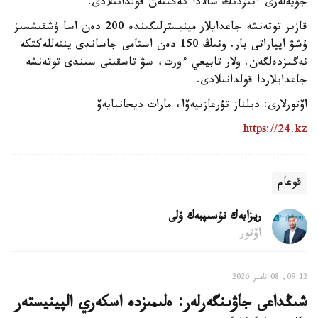
جۇيەلەرى ءبىزدىڭ سالادا كەڭىنەن قولدانىلادى.
قازىر توتەنشە جاعدايلار مينيسترلىگىندە 200 دەن اسا ۇشقىشسىز
ۇشۋ اپپاراتى بار. ونىڭ 150 دەن استامى جاساندى ينتەللەكتكە
نەگىزدەلگەن. ولار تابيعي ءورت، سۋ تاسقىنى سىندى توتەنشە
جاعدايلاردا قولدانىلادى.
اۆتورلارى: ديلناز تۇرعازىيەۆا، مارات ديحانبايەۆ
https://24.kz
قوعام
ريزابەك نۇسىپبەك ۇلى
اۆتور
09:12, 08 تامىز 2026
شىڭداعى جاۋىنگەرلەر: ەلىمىزدە اسكەري الپينيستەر