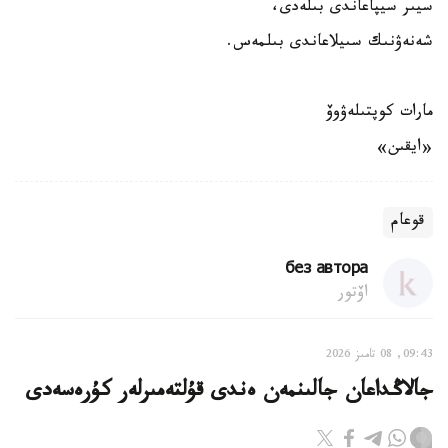
سيىر سيپاعاندى بىلەدى،
شەنەۋنىك سىيلاعاندى بىلمەس.
مارات كوپتىلەۋوۆ
«ايقىن»
قوعام
без автора
اۆتور
09:43, 08 تامىز 2026
جالاڭداعان جالىنمەن ەندى قۇلتەمىرلەر كۇرەسەدى