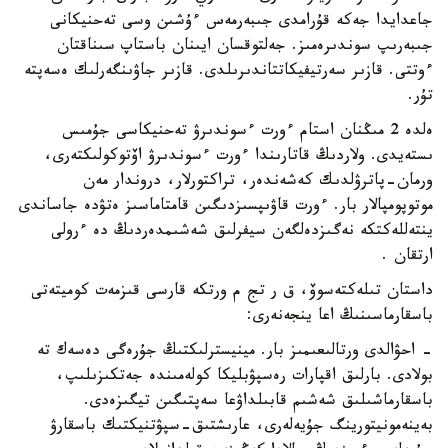
جاعدايدا جەكە قۇرامدى جىبەرمەس ءۇشىن وسى تەحنيكانى
جىبەرىپ سوندىرەمىز. جەلتوقسان ايىنان باستاپ سىناقتان
ءوتتى. قازىر سەرتيفيكاتتاندىرىلدى. قازىر جاۋىنگەرلىك ەسەپتە
تۇر.
ەلدە 2 مىڭنان استام ءورت ءسوندىرۋ تەحنيكاسى جۇمىس
ىستەيدى. ولاردىڭ قاتارىندا ءورت ءسوندىرۋ اۆتوكولىكتەرى،
ورمان-پاترۋلدىك كەشەندەر، تراكتورلار، دروندار مەن
موتوپومپالار بار. ءورت قاۋىپسىزدىگىن قامتاماسىز ەتۋدە جاساندى
ينتەللەكتكە نەگىزدەلگەن سيفرلىق شەشىمدەردىڭ دە ءرولى
ارتقان .
داستان تىلەكتەسوۆ، ق ر تج م ورتكە قارسى قىزمەت كوميتەتى
باسقارماسىنىڭ اعا ينجەنەرى:
- احۋالدى ورتالىعىمىز بار. مينيسترلىكتىڭ جۇرەگى دەسەك تە
بولادى. بارلىق اقپارات رەسپۋبليكا كولەمىندە جەتكىزىلىپ،
باسقارماشىلىق شەشىم قابىلداۋعا سەپتىگىن تيگىزەدى.
بەينەمونيتورينگ جۇيەلەرى، عارىشتىق-سپۋتنيكتىك باسقارۋ