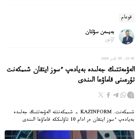
قوعام
بەيسەن سۇلتان
اۆتور
15:45, 09 تامىز 2026
الەۋمەتتىك جەلىدە بەيادەپ ءسوز ايتقان شىمكەنت
تۇرعىنى قاماۋعا الىندى
شىمكەنت. KAZINFORM - شىمكەنتتە الەۋمەتتىك جەلىدە
بەيادەپ ءسوز ايتقان ەر ادام 10 تاۋلىككە قاماۋعا الىندى