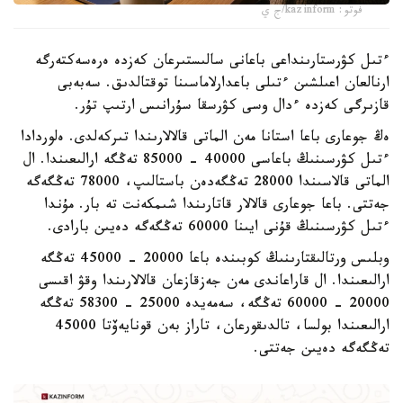
فوتو: kazinform/ج ي
ءتىل كۋرستارىنداعى باعانى سالىستىرعان كەزدە ەرەسەكتەرگە
ارنالعان اعىلشىن ءتىلى باعدارلاماسىنا توقتالدىق. سەبەبى
قازىرگى كەزدە ءدال وسى كۋرسقا سۇرانىس ارتىپ تۇر.
ەڭ جوعارى باعا استانا مەن الماتى قالالارىندا تىركەلدى. ەلوردادا
ءتىل كۋرسىنىڭ باعاسى 40000 - 85000 تەڭگە ارالىعىندا. ال
الماتى قالاسىندا 28000 تەڭگەدەن باستالىپ، 78000 تەڭگەگە
جەتتى. باعا جوعارى قالالار قاتارىندا شىمكەنت تە بار. مۇندا
ءتىل كۋرسىنىڭ قۇنى ايىنا 60000 تەڭگەگە دەيىن بارادى.
وبلىس ورتالىقتارىنىڭ كوبىندە باعا 20000 - 45000 تەڭگە
ارالىعىندا. ال قاراعاندى مەن جەزقازعان قالالارىندا وقۋ اقىسى
20000 - 60000 تەڭگە، سەمەيدە 25000 - 58300 تەڭگە
ارالىعىندا بولسا، تالدىقورعان، تاراز بەن قونايەۆتا 45000
تەڭگەگە دەيىن جەتتى.