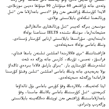
اقىسىن اي سايىن الادى. وقۋ اپتاسىنا ەكى نەمەسە ءۇش رەت
وتەدى جانە ۇزاقتىعى 60 مينۋتتان 90 مينۋتقا دەيىن سوزىلادى.
الايدا كۋرستىڭ ۇزاقتىعى مەن وقۋ ءادىسى باعدارلاما مەن ءتىل
ورتالىعىنا تىكەلەي بايلانىستى بولادى.
سونىمەن بىرگە كەيبىر ءتىل ورتالىقتارى حالىقارالىق
ەمتيحاندارعا، سونىڭ ىشىندە IELTS سىناعىنا بولەك
دايىندايدى. سۇرانىسقا بايلانىستى ارنايى كۋرستار ۇسىنادى.
ونىڭ باعاسى بولەك ەسەپتەلەدى.
قازاقستاننىڭ ءىرى قالالارىندا اعىلشىن تىلىنەن باسقا قىتاي،
فرانسۋز، نەمىس، تۇرىك، كارىس جانە وزگە دە شەت
تىلدەرىنىڭ كۋرستارى بار. ءبىراق بارلىق قالادا بىردەي تاڭداۋ
بولا بەرمەيدى جانە ونىڭ باعاسى اعىلشىن ءتىلىن وقىتۋ كۋرسىنا
قاراعاندا وزگەشە ەسەپتەلەدى.
ايتا كەتەيىك، بالالاردىڭ وقۋ كۋرسى باعاسى بۇل تالداۋعا
كىرمەدى. ءتىل كۋرسىنىڭ باعاسى بالانىڭ جاسىنا، وقۋ
باعدارلاماسىنىڭ ۇزاقتىعى مەن توپتىڭ دەڭگەيىنە بايلانىستى
وزگەرىپ وتىرادى.