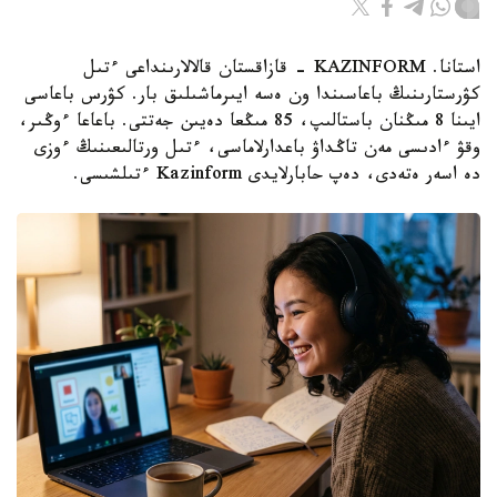
استانا. KAZINFORM - قازاقستان قالالارىنداعى ءتىل
كۋرستارىنىڭ باعاسىندا ون ەسە ايىرماشىلىق بار. كۋرس باعاسى
ايىنا 8 مىڭنان باستالىپ، 85 مىڭعا دەيىن جەتتى. باعاعا ءوڭىر،
وقۋ ءادىسى مەن تاڭداۋ باعدارلاماسى، ءتىل ورتالىعىنىڭ ءوزى
دە اسەر ەتەدى، دەپ حابارلايدى Kazinform ءتىلشىسى.