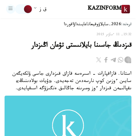
KAZINFORM
ق ز
ترەند:
2026-سايلاۋ
وقيعا
تاعايىنداۋ
اقوردا
15:32, 11 ءساۋىر 2015
قىزدىڭ جاسىنا بايلانىستى تۋعان اڭىزدار
استانا. قازاقپارات - اسىرەسە قازاق قىزدارى جاسى ۇلكەيگەن
سايىن ءوزىن كوپ نارسەدەن تەجەيدى. «ۇيات بولادىنىڭ»
ىقپالىمەن قىزدار ءوز ومىرىنە جاڭالىق ەنگىزۋگە اسىقپايدى.