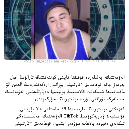
Фото: видеодан алынған скрин/ t.me/POLICE_of_KZ
الەۋمەتتىك جەلىلەردە قۇقىققا قايشى كونتەنتتىڭ تارالۋىنا جول
بەرمەۋ جانە قوعامدىق ءتارتىپتى بۇزاتىن ارەكەتتەردىڭ الدىن الۋ
ماقساتىندا شىمكەنت قالاسىنىڭ پوليتسيا دەپارتامەنتى الەۋمەتتىك
جەلىلەرگە تۇراقتى تۇردە مونيتورينگ جۇرگىزەدى.
كەزەكتى مونيتورينگ بارىسىندا 39 جاستاعى قالا تۇرعىنى
قۋانىشبەك ۋماربەكوۆتىڭ TikTok الەۋمەتتىك جەلىسىندەگى
تىكەلەي ەفيردە بالاعات سوزدەر ايتىپ، قوعامدىق ءتارتىپتى