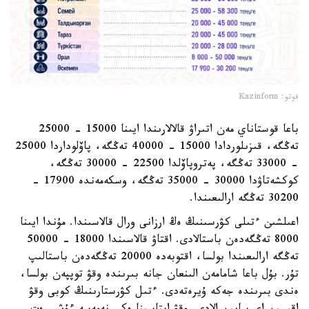
فوتو: Kazinform
باعا قوستاناي مەن اتىراۋ قالالارىندا ايىنا 15000 - 25000
تەڭگە، قىزىلوردادا 15000 - 40000 تەڭگە، پاۆلوداردا 25000
- 33000 تەڭگە، پەتروپاۆلدا 22500 - 30000 تەڭگە،
كوكشەتاۋدا 30000 - 35000 تەڭگە، وسكەمەندە 17900 -
30200 تەڭگە ارالىعىندا.
اعىلشىن ءتىلى كۋرسىنىڭ ەڭ ارزانى ورال قالاسىندا. مۇندا ايىنا
8000 تەڭگەدەن باستالادى. اقتاۋ قالاسىندا 18000 - 50000
تەڭگە ارالىعىندا بولسا، اقتوبەدە 20000 تەڭگەدەن باستالىپ
تۇر. بۇل باعا شامامەن الىنعان جانە بىرىندە وقۋ توپپەن بولسا،
ەندى بىرىندە جەكە ۇيرەتەدى. ءتىل كۋرستارىنىڭ كوبى وقۋ