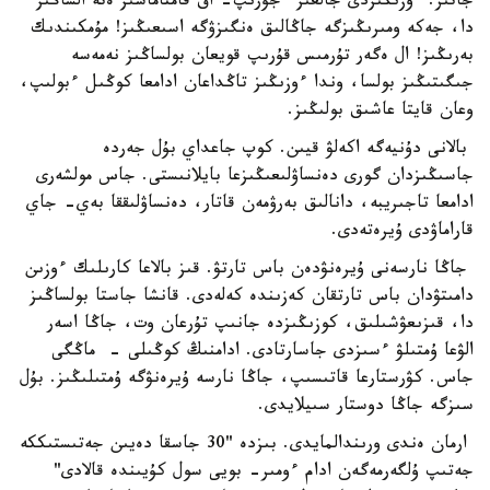
جاتىر. ءوزىڭىزدى جالعىز ءجۇرىپ- اق قامتاماسىز ەتە الساڭىز
دا، جەكە ومىرىڭىزگە جاڭالىق ەنگىزۋگە اسىعىڭىز! مۇمكىندىك
بەرىڭىز! ال ەگەر تۇرمىس قۇرىپ قويعان بولساڭىز نەمەسە
جىگىتىڭىز بولسا، وندا ءوزىڭىز تاڭداعان ادامعا كوڭىل ءبولىپ،
وعان قايتا عاشىق بولىڭىز.
بالانى دۇنيەگە اكەلۋ قيىن. كوپ جاعداي بۇل جەردە
جاسىڭىزدان گورى دەنساۋلىعىڭىزعا بايلانىستى. جاس مولشەرى
ادامعا تاجىريبە، دانالىق بەرۋمەن قاتار، دەنساۋلىققا بەي- جاي
قاراماۋدى ۇيرەتەدى.
جاڭا نارسەنى ۇيرەنۋدەن باس تارتۋ. قىز بالاعا كارىلىك ءوزىن
دامىتۋدان باس تارتقان كەزىندە كەلەدى. قانشا جاستا بولساڭىز
دا، قىزىعۋشىلىق، كوزىڭىزدە جانىپ تۇرعان وت، جاڭا اسەر
الۋعا ۇمتىلۋ ءسىزدى جاسارتادى. ادامنىڭ كوڭىلى - ماڭگى
جاس. كۋرستارعا قاتىسىپ، جاڭا نارسە ۇيرەنۋگە ۇمتىلىڭىز. بۇل
سىزگە جاڭا دوستار سىيلايدى.
ارمان ەندى ورىندالمايدى. بىزدە "30 جاسقا دەيىن جەتىستىككە
جەتىپ ۇلگەرمەگەن ادام ءومىر- بويى سول كۇيىندە قالادى"