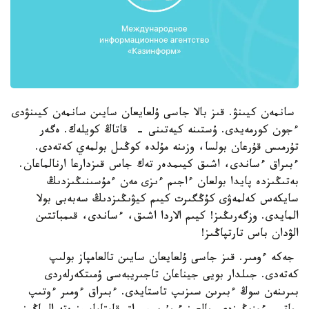
سانمەن كيىنۋ. قىز بالا جاسى ۇلعايعان سايىن سانمەن كيىنۋدى
ءجون كورمەيدى. ۇستىنە كيەتىنى - قاتاڭ كويلەك. ەگەر
تۇرمىس قۇرعان بولسا، وزىنە مۇلدە كوڭىل بولمەي كەتەدى.
ءبىراق ءساندى، اشىق كيىمدەر تەك جاس قىزدارعا ارنالماعان.
بەتىڭىزدە پايدا بولعان ءاجىم ءىزى مەن ءمۇسىنىڭىزدىڭ
سايكەس كەلمەۋى كۇڭگىرت كيىم كيۋىڭىزدىڭ سەبەبى بولا
المايدى. وزگەرىڭىز! كيىم الاردا اشىق، ءساندى، قىمباتتىن
الۋدان باس تارتپاڭىز!
جەكە ءومىر. قىز جاسى ۇلعايعان سايىن تالعامپاز بولىپ
كەتەدى. جىلدار بويى جيناعان تاجىريبەسى ۇمىتكەرلەردى
بىرىنەن سوڭ ءبىرىن سىزىپ تاستايدى. ءبىراق ءومىر ءوتىپ