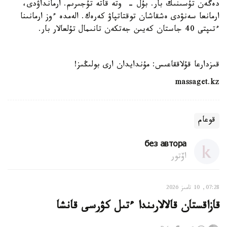
دەگەن تۇسىنىك بار. بۇل - وتە قاتە تۇجىرىم. ارمانداۋدى،
ارمانعا سەنۋدى ەشقاشان توقتاتپاۋ كەرەك. الەمدە ءوز ارمانىنا
ءتىپتى 40 جاستان كەيىن جەتكەن تانىمال تۇلعالار بار.
قىزدارعا قۇلاققاعىس: مۇندايدان ارى بولىڭىز!
massaget.kz
قوعام
без автора
اۆتور
07:28, 10 تامىز 2026
قازاقستان قالالارىندا ءتىل كۋرسى قانشا