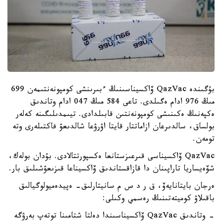
بۇگىندە QazVac ۆاكسيناسىنىڭ ءبىرىنشى كومپونەنتىمەن 699
مىڭ 976 ادام ەگىلدى. تاعى 584 مىڭ 047 ادام وتاندىق
ەكپەنىڭ ەكىنىشى كومپونەنتىن قابىلدادى. تيىمدىلىگىنە كەلەر
بولساق، سالدىرعان ازاماتتار قايتا اۋرۋعا شالدىعۋ فاكتىلەرى وتە
تومەن.
QazVac ۆاكسيناسى قىرعىزستانعا ەكسپورتتالادى. بۇدان بولەك،
شۆەيساريا تاراپىنان دا قازاقستاندىق ۆاكسيناعا قىزىعۋشىلىق بار.
ەرجان بايتانايەۆ، ق ر د س م سانيتارلىق- ەپيدەميولوگيالىق
باقىلاۋ كوميتەتىنىڭ رەسمي وكىلى:
- وتاندىق QazVac ۆاكسيناسىندا دەلتا شتامىنا توتەپ بەرۋگە