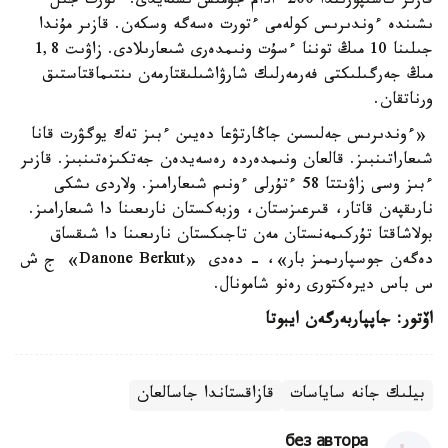
قازىر كاسىپورىندا 200 ادام جۇمىس ىستەيدى. ءتورت جىل
ىشىندە ءوندىرىس كولەمى ءتورت ەسەگە وسكەن. قازىر مۇندا
جىلىنا 10 مىڭ توننا ءسۇت ونىمدەرى شىعارىلادى. زاۋىت 1,8
مىڭ جەرگىلىكتى فەرمەرلىك شارۋاشىلىقتارمەن ىنتىماقتاستىق
ورناتقان.
«ءوندىرىس جەلىسىن جاڭارتۋعا دەيىن ءبىز تەك يوگۋرت قانا
شىعاراتىنبىز. قالعان ونىمدەردە رەسەيدەن جەتكىزەتىنبىز. قازىر
ءبىز وسى زاۋىتتا 58 ءتۇرلى ءونىم شىعارامىز. ولاردى ىشكى
نارىقپەن قاتار، قىرعىزستان، وزبەكستان نارىعىنا دا شىعارامىز.
بولاشاقتا تۇركىمەنستان مەن تاجىكستان نارىعىنا دا شىقساق
دەگەن جوسپارىمىز بار»، - دەدى «Danone Berkut» ج ش
س باس ديرەكتورى رەنو شامونال.
اۆتور: جاپپاربەرگەن ايبوتا
بيلىك جانە ساياسات
قازاقستاندا جاسالعان
без автора