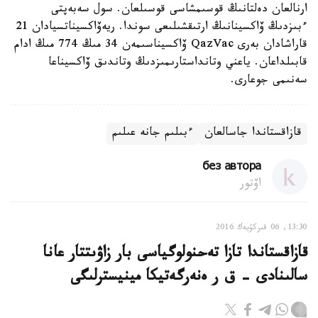
ارنالعان دەلتانىڭ قوسىمشاسى قوسىلعان. سول سەبەپتى
ءبىزدىڭ ۆاكسينانىڭ ارتىقشىلىعى سوندا. ريەۆاكسيناتسيادان 21
قاراشادان بەرى QazVac ۆاكسيناسىمەن 34 مىڭ 774 مىڭ ادام
قابىلداعان. ياعني وتانداستارىمىزدىڭ وتاندىق ۆاكسيناعا
سەنىمى جوعارى.
قازاقستاندا جاسالعان
ءبىلىم جانە عىلىم
без автора
اۆتور
13:30, 06 قىركۇيەك 2016
قازاقستاندا تازا تەحنولوگياسى بار زاۋىتتار عانا
سالىنادى - ق ر ەنەرگەتيكا مينيسترلىگى