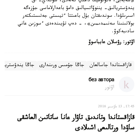
«سەبەبى، ەكونوميكا دامىپ كەلەدى، سونداي- اق
يندۋستريالىق- يننوۆاتسيالىق دامۋ باعدارلاماسى جۇزەگە
اسىرىلۋدا. سوندىقتان بۇل باعىتتا ءتيىستى جەتىستىكتەر
بولاتىنىنا سەنىمدىمىن»، - دەپ تۇيىندەدى ءسوزىن عاني
سادىبەكوۆ.
اۆتور: رۋسلان عابباسوۆ
قازاقستاندا جاسالعان
جاڭا جۇمىس ورىندارى
جاڭا يندۋستريالان
без автора
اۆتور
17:45, 13 ماۋسىم 2016
قازاقستاندا وتاندىق تاۋار عانا ساتاتىن العاشقى
ساۋدا ورتالىعى اشىلادى