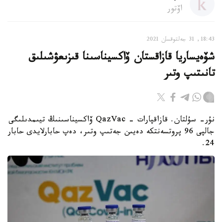
اۆتور
18:43, 31 جەلتوقسان 2021
شۆەيساريا قازاقستان ۆاكسيناسىنا قىزىعۋشىلىق
تانىتىپ وتىر
نۇر- سۇلتان. قازاقپارات - QazVac ۆاكسيناسىنىڭ تيىمدىلىگى
جالپى 96 پروتسەنتكە دەيىن جەتىپ وتىر، دەپ حابارلايدى حابار
24.