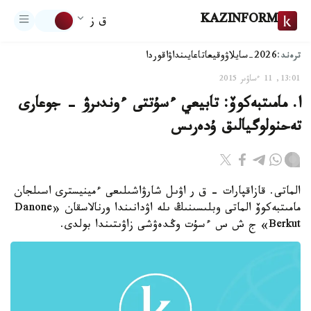
KAZINFORM
ق ز
ترەند:
2026-سايلاۋ
وقيعا
تاعايىنداۋ
اقوردا
13:01, 11 ءساۋىر 2015
ا. مامىتبەكوۆ: تابيعي ءسۇتتى ءوندىرۋ - جوعارى
تەحنولوگيالىق ۇدەرىس
الماتى. قازاقپارات - ق ر اۋىل شارۋاشىلىعى ءمينيسترى اسىلجان
مامىتبەكوۆ الماتى وبلىسىنىڭ ىلە اۋدانىندا ورنالاسقان «Danone
Berkut» ج ش س ءسۇت وڭدەۋشى زاۋىتىندا بولدى.