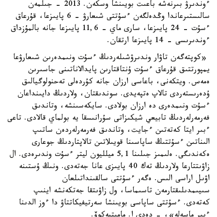
ءوندىرۋ بىرنەشە باعىت بويىنشا وسكەن. 2013 - جىلمەن
سالىستىرعاندا وڭدەلگەن ءسۇتتى شىعارۋ - 6 پايىزعا، قۇرعاق
ءسۇت - 24 پايىزعا، سارى ماي - 11,6 پايىزعا جانە بالمۇزداق
ءوندىرىسى - 14 پايىزعا ارتقان.
«كوپتەگەن تاۋار وندىرۋشىلەردىڭ ءسۇت ونىمدەرىن شىعارۋعا
يمپورتتىق قۇرعاق ءسۇت ۇنتاقتارىن پايدالاناتىنى جاسىرىن
ەمەس. ويتكەنى، باعاسى ارزان جانە كۇردەلى تەحنولوگيالىق
ۇدەرىستەردى تالاپ ەتپەيدى. سوندىقتان، ولاردىڭ دايىنداعان
ءسۇت ونىمدەرى دە ارزان بولادى. سايكەسىنشە، وتاندىق
فەرمەرلەردىڭ تابيعي شيكىزاتى سۇرانىسقا يە بولماي قالادى. تاعى
ءبىر ايتا كەتەتىن ءجايت، وتاندىق فەرمەرلەردەن ساتىپ
الىناتىن ءسۇتتىڭ ساپاسىنا قويىلاتىن تالاپتاردىڭ جوعارى
ەكەندىگى. ەلىمىز جىلىنا 5,1 ميلليون ليتر ءسۇت وندىرەدى. ال
زاۋىتتارعا ولاردىڭ تەك 40 پايىزى عانا جەتەدى. ونىڭ ۇستىنە
اۋىل اراسى الىس. ەگەر ءسۇتتى سالقىنداتىلعان
سىيىمدىلىقتارمەن تاسىماسا، ول زاۋىتقا جەتكەنشە اينىپ
كەتەدى. ءسۇتتى ساپاسى بويىنشا سەرتيفيكاتتاۋ دا ءوز الدىنا
ءبىر ماسەلە»، - دەدى ا. مامىتبەكوۆ.