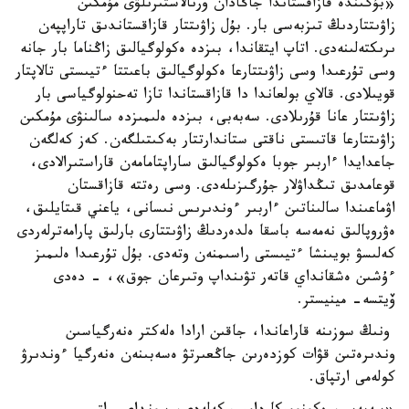
«بۇگىندە قازاقستاندا جاڭادان ورنالاستىرىلۋى مۇمكىن
زاۋىتتاردىڭ تىزبەسى بار. بۇل زاۋىتتار قازاقستاندىق تاراپپەن
ىرىكتەلىنەدى. اتاپ ايتقاندا، بىزدە ەكولوگيالىق زاڭناما بار جانە
وسى تۇرعىدا وسى زاۋىتتارعا ەكولوگيالىق باعىتتا ءتيىستى تالاپتار
قويىلادى. قالاي بولعاندا دا قازاقستاندا تازا تەحنولوگياسى بار
زاۋىتتار عانا قۇرىلادى. سەبەبى، بىزدە ەلىمىزدە سالىنۋى مۇمكىن
زاۋىتتارعا قاتىستى ناقتى ستاندارتتار بەكىتىلگەن. كەز كەلگەن
جاعدايدا ءاربىر جوبا ەكولوگيالىق ساراپتامامەن قاراستىرالادى،
قوعامدىق تىڭداۋلار جۇرگىزىلەدى. وسى رەتتە قازاقستان
اۋماعىندا سالىناتىن ءاربىر ءوندىرىس نىسانى، ياعني قىتايلىق،
ەۋروپالىق نەمەسە باسقا ەلدەردىڭ زاۋىتتارى بارلىق پارامەترلەردى
كەلىسۋ بويىنشا ءتيىستى راسىمنەن وتەدى. بۇل تۇرعىدا ەلىمىز
ءۇشىن ەشقانداي قاتەر تۋىنداپ وتىرعان جوق»، - دەدى
ۆيتسە- مينيستر.
ونىڭ سوزىنە قاراعاندا، جاقىن ارادا ەلەكتر ەنەرگياسىن
وندىرەتىن قۋات كوزدەرىن جاڭعىرتۋ ەسەبىنەن ەنەرگيا ءوندىرۋ
كولەمى ارتپاق.