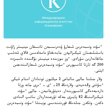
ءسۇت ونىمدەرىن شىعارۋ ۇدەرىسىمەن تانىسقان مينيستر زاۋىت
باسشىلىعىنان شيكىزاتپەن جابدىقتاۋ ماسەلەسىن قالاي شەشىپ
جاتقاندارىن سۇرادى. ءوز سوزىندە مينيستر بۇگىندە ەلىمىزدە
200 گە تارتا كاسىپورىن ءسۇت ونىمدەرىن شىعاراتىندىعىن
ايتتى.
ولار جىلىنا جالپى سالماعى 2 ميلليون توننادان استام شيكى
ءسۇتتى وڭدەيدى. ولاردىڭ 25- ءى - ءىرى جانە ورتا
دارەجەدەگى كاسىپورىندار. دەيتۇرعانمەن، جالپى ءسۇت
شيكىزاتىنىڭ 82 پايىزى جەكە تۇرعىنداردان ساتىپ الىنادى
ەكەن. وتكەن جىلدىڭ قورىتىندىسى بويىنشا ءسۇت ونىمدەرىن