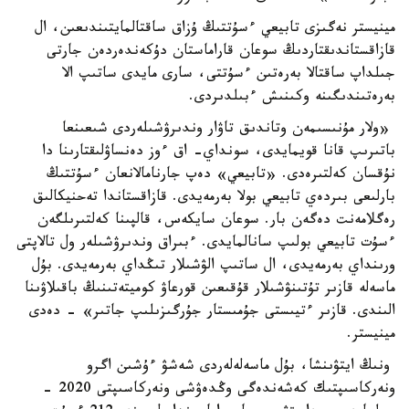
مينيستر نەگىزى تابيعي ءسۇتتىڭ ۇزاق ساقتالمايتىندىعىن، ال
قازاقستاندىقتاردىڭ سوعان قاراماستان دۇكەندەردەن جارتى
جىلداپ ساقتالا بەرەتىن ءسۇتتى، سارى مايدى ساتىپ الا
بەرەتىندىگىنە وكىنىش ءبىلدىردى.
«ولار مۇنىسىمەن وتاندىق تاۋار وندىرۋشىلەردى شىعىنعا
باتىرىپ قانا قويمايدى، سونداي- اق ءوز دەنساۋلىقتارىنا دا
نۇقسان كەلتىرەدى. «تابيعي» دەپ جارنامالانعان ءسۇتتىڭ
بارلىعى بىردەي تابيعي بولا بەرمەيدى. قازاقستاندا تەحنيكالىق
رەگلامەنت دەگەن بار. سوعان سايكەس، قالپىنا كەلتىرىلگەن
ءسۇت تابيعي بولىپ سانالمايدى. ءبىراق وندىرۋشىلەر ول تالاپتى
ورىنداي بەرمەيدى، ال ساتىپ الۋشىلار تىڭداي بەرمەيدى. بۇل
ماسەلە قازىر تۇتىنۋشىلار قۇقىعىن قورعاۋ كوميتەتىنىڭ باقىلاۋىنا
الىندى. قازىر ءتيىستى جۇمىستار جۇرگىزىلىپ جاتىر» - دەدى
مينيستر.
ونىڭ ايتۋىنشا، بۇل ماسەلەلەردى شەشۋ ءۇشىن اگرو
ونەركاسىپتىك كەشەندەگى وڭدەۋشى ونەركاسىپتى 2020 -