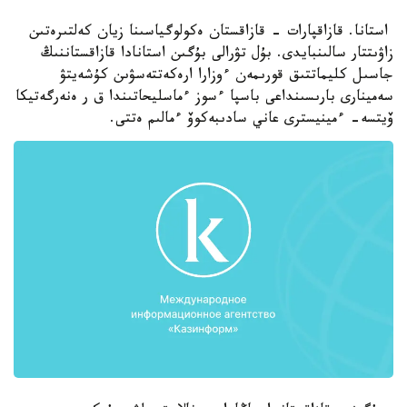
استانا. قازاقپارات - قازاقستان ەكولوگياسىنا زيان كەلتىرەتىن
زاۋىتتار سالىنبايدى. بۇل تۋرالى بۇگىن استانادا قازاقستاننىڭ
جاسىل كليماتتىق قورىمەن ءوزارا ارەكەتتەسۋىن كۇشەيتۋ
سەمينارى بارىسىنداعى باسپا ءسوز ءماسليحاتىندا ق ر ەنەرگەتيكا
ۆيتسە- ءمينيسترى عاني سادىبەكوۆ ءمالىم ەتتى.