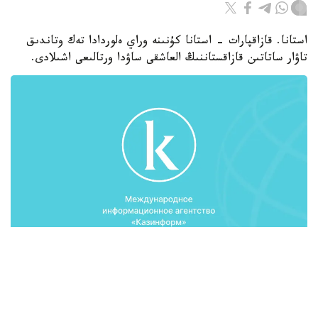
استانا. قازاقپارات - استانا كۇنىنە وراي ەلوردادا تەك وتاندىق
تاۋار ساتاتىن قازاقستاننىڭ العاشقى ساۋدا ورتالىعى اشىلادى.
ورتالىق كوممۋنيكاتسيالار قىزمەتىنىڭ بريفينگىسىنە قاتىسقان ق ر
ساۋدا كاسىپورىندارى قاۋىمداستىعىنىڭ ۆيتسە- پرەزيدەنتى