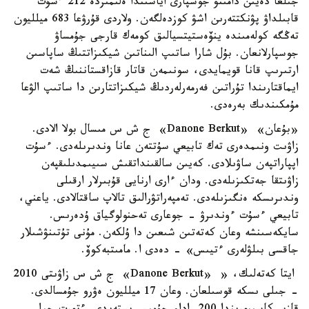
جىلعا دەيىن دامىتۋ جوسپارى اياسىندا ەلىمىزدە 212 ءسۇت
قابىلداۋ پۋنكتتەرىن اشۋ كوزدەلگەن. ولاردى قۇرۋعا 683 ميلليون
تەڭگە كولەمىندە ينۆەستيتسيالىق كومەك قارجى جۇمساۋ
جوسپارلانعان. بۇل شارا ساتىپ الىناتىن شيكىزاتتىڭ ساپاسىن
ارتىرىپ قانا قويمايدى، سونىمەن قاتار قازاقستاننىڭ شەت
ايماقتارىندا تۇراتىن فەرمەرلەردىڭ شيكىزاتتارىن دا ساتىپ الۋعا
مۇمكىندىك بەرەدى.
«بۇعان» «Danone Berkut» ج ش س مىسال بولا الادى.
زاۋىت ونىمدەرى تەك تابيعي سۇتتەن عانا وندىرىلەدى. ءسۇت
اپپاراتپەن ساۋىلادى. كەيىن سالقىنداتقىش سىيىمدىلىقپەن
زاۋىتقا جەتكىزىلەدى. ودان ءارى ارنايى قۇبىرلار ارقىلى
وندىرىسكە ەنگىزىلەدى. تەمپەراتۋرالىق تالاپ ساقتالادى. ياعني،
تابيعي ءسۇت ءوندىرۋ - جوعارى تەحنولوگياق ۇدەرىس.
سايكەسىنشە وعان كەتەتىن شىعىن دا ۇلكەن. مۇنى تۇتىنۋشىلار
جاقسى بىلۋلەرى ءتيىس» - دەدى ا. مامىتبەكوۆ.
ايتا كەتەلىك، « «Danone Berkut» ج ش س زاۋىتى 2010
- جىلى ىسكە قوسىلعان. وعان 17 ميلليون ەۋرو جۇمسالدى.