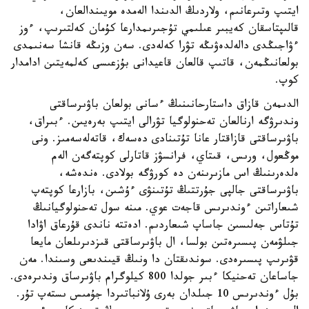
ايتىپ وتىرعانىم، ولاردىڭ الدىندا الەمدە مويىندالعان،
قالىپتاسقان كەيبىر عىلىمي تۇجىرىمدارعا كۇمان كەلتىرىپ، ءوز
ءۋاجىڭدى دالەلدەۋىڭە تۋرا كەلەدى. سەن وزىڭە قانشا سەنىمدى
بولعانىڭمەن، قاتىپ قالعان قاعيدانى بۇزعىسى كەلمەيتىن ادامدار
كوپ.
الدىمەن قازاق داستارحانىنىڭ ءسانى بولعان باۋىرساقتى
وندىرۋگە ارنالعان تەحنولوگيا تۋرالى ايتىپ بەرەيىن. ءبىراق،
باۋىرساقتى قازاقتار عانا تۇتىنادى دەسەك، قاتەلەسەمىز. ونى
موڭعول، ورىس، قىتاي، فرانسۋز قاتارلى كوپتەگەن الەم
ەلدەرىنىڭ اس مازىرىنەن دە كورۋگە بولادى. ەندەشە،
باۋىرساقتى جالپى جۇرتتىڭ تۇتىنۋى ءۇشىن، بازارعا كوپتەپ
شىعاراتىن ءوندىرىس قاجەت عوي. مىنە سول تەحنولوگيانىڭ
تۇتاس جەلىسىن جاساپ شىعاردىم. ادەتتە ناندى قۇرعاق اۋادا
جىلۋمەن پىسىرەتىن بولسا، ال باۋىرساقتى قىزدىرىلعان مايعا
قۋىرىپ پىسىرەدى. سوندىقتان دا ونىڭ قيىندىعى وسىندا. مەن
جاساعان تەحنيكا ءبىر جولدا 800 كيلوگرام باۋىرساق وندىرەدى.
بۇل ءوندىرىس 10 جىلدان بەرى ۇلانباتىردا جۇمىس ىستەپ تۇر.