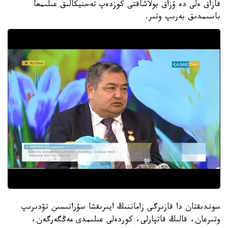
قازاق ەلى دە ۇزاق بولاشاقتى كوزدەپ تەحنيكالىق عىلىمعا
باسىمدىق بەرىپ وتىر.
سوندىقتان دا قازىرگى زاماننىڭ ايىرىقشا سۇرانىسىن تۋدىرىپ
وتىرعان، قالىڭ قاتپارلى، كوردەلى عىلىمدى مەڭگەرگەن،