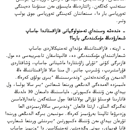
ىستەتىپ كەلگەن. زاتتاردىڭ مايىسۋى مەن سىنۋىنا دەيىنگى
تەورياسى بار دا، سىنعاننان كەيىنگى تەورياسى جوق بولىپ
وتىر.
- ەندەشە وسىنداي تەحنولوگيانى قازاقستاندا جاساپ
شىعارۋدىڭ مۇمكىندىگى بارما؟
- ارينە، قازاقستاننىڭ مۇنداي تەحنيكالاردى جاساپ
شىعاراتىنداي مۇمكىندىگى دە، قالىپتاسقان تاجىريبەسى دە مول.
قازىرگى كۇنى ءتۇرلى زاۋىتتاردا ماشينانى جاساپ، ۇشاقتاردى
قۇراستىرىپ، ۇشىرىپ جاتىر. ال مىنا سالا قازاقستاننىڭ ەڭ
الدىمەن وركەندەتەتىن ءوندىرىسىنىڭ ءبىرى بولۋى كەرەك.
ەلىمىزدە الەمدەگى الدىڭعى ورىنعا شىعاتىن ءبىر سالا بولسا، ول
بيداي مەن ۇننىڭ ەكسپورتى. ەلباسىنىڭ دامىعان 30 ەلدىڭ
قاتارىنا قوسىلۋ تۋرالى بولاشاققا جول سىلتەگەن باعدارلاماسىن
نەگىزگە الساق، ارتتا قالعان ءوندىرىس سالالارىمىزدى العا
وزدىرۋعا تالپىنا بەرۋىمىز كەرەك. سونىمەن بىرگە الدىڭعى ورىندا
تۇرعان بيداي مەن ۇننىڭ ەكسپورتىن ءبىرىنشى ورىنعا شىعارىپ
قانا قويماي، سونى وڭدەيتىن تەحنيكاسىن دا ءوزىمىز جاساپ