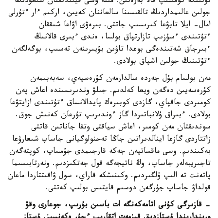
تۇتىنگە كومىلىپ قالا بەرەتىن. مىنە وسى قيىندىقتان شىعۋدىڭ
جولىن عالىمداردىڭ تالقىسىنا سالعاننان كەيىن، اركىم ءار ءتۇرلى
امال- ايلا تابۋعا كىرىسىپ جاتتى. بىرەۋى اۋاعا شىققان
ءتۇتىندى ءسۇزىپ تازارتپاق بولسا، ەندى ءبىرى قالانىڭ
ءبىرجاق شەتىندەگى بوعدا تاۋىن بۇيىرىنەن تەسىپ، بوگەلگەن
ءتۇتىنىڭ جولىن اشپاق بولادى.
مەن بولسام بۇل جەردە سالدارمەن كۇرەسپەي، سەبەبىمەن
كۇرەسەيىن دەگەن ويعا كەلدىم. جىلۋ وندىرىسىندە اعاش پەن
كومىردى جاقپاي، گازدى كوبىرەك پايدالانساق ءتۇتىندى ازايتۋعا
بولادى. ءبىراق ۇلانباتىردا گاز ءوندىرىپ تۇرعان كەنىش جوق.
سوندىقتان مەن كومىر، اعاش سياقتى وتقا جاناتىن قاتتى
زاتتاردى گازعا اينالدىراتىن جاڭا تەحنولوگيانى جاساپ شىعارۋعا
بەكىندىم. وسى ماقساتپەن جەكە قارجىمدى جۇمساپ، كوپتەگەن
تاجىريبەلەر جاساپ، وڭ ناتيجەگە قول جەتكىزدىم. ونەرتابىسىما
پاتەنت تە الىپ ۇلگىردىم. وكىنىشكە قاراي، سول ۋاقىتتاردا ماعان
قولداۋ جاساپ جۇرگەن دوسىم قايتىس بولىپ كەتتى.
- قازىرگى كۇنى اتامەكەنگە ات باسىن بۇرىپ، جوعارى وقۋ
ورىندارىندا ۇستازدىق قىزمەت اتقارىپ ءجۇر ەكەنسىز. ۇستاز