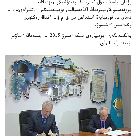
بۇدان باسقا، بۇل ءبىزدىڭ وقىتۋشىلارىمىزدىڭ،
پروفەسسورلارىمىزدىڭ اكادەميالىق موبيلدىلىگىن ارتتىرادى»، -
دەدى م. قوزىبايەۆ اتىنداعى س ق م ۋ- ءنىڭ رەكتورى
وڭداسىن ءاشىموۆ.
بەلگىلەنگەن جوسپاردى ىسكە اسىرۋ 2015 - جىلدىڭ ءساۋىر
ايىندا باستالماق.