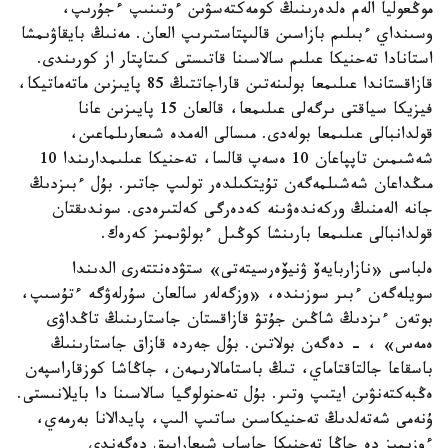
موڭعوليا الەم ەلدەرىنىڭ كومەكتەسۋىن ءوتىنىپ ءجۇرىپ،
وسىنداي ءبىلىم بازاسىن قالىپتاستىرىپ العان. مەنىڭ بايقاۋىمشا
استانادا تەحنيكا عىلىم سالاسىنا قاتىستى كىتاپتار از كورىندى.
قازاقستاندا عىلىمعا بولىنەتىن قاراجاتتىڭ 85 پايىزىن ماتەماتيكا،
فيزيكا سياقتى ىرگەلى عىلىمعا، قالعان 15 پايىزىن عانا
قولدانبالى عىلىمعا بولەدى. مىسالى الەمدە شىعارىلماعىن،
شەشىمىن تاپپاعان 10 ەسەپ قالسا، تەحنيكا عىلىمدارىندا 10
مىڭداعان شەشىلمەگەن تۇيتكىلدەر تولىپ جاتىر. بۇل ءبىزدىڭ
جانە الەمنىڭ وركەندەۋىنە كەدەرگى كەلتىرەدى. سوندىقتان
قولدانبالى عىلىمعا بارىنشا كوڭىل ءبولۋىمىز كەرەك.
ەلباسى «نازاربايەۆ ۋنيۆەرسيتەتى» ستۋدەنتتەرى الدىندا
سويلەگەن ءبىر سوزىندە، «وزگەلەر سالعان سۇرلەۋگە ءتۇسىپ،
بوتەن ءىزدىڭ شاڭىن جۇتۋ قازاقستان جاستارىنىڭ تاڭداۋى
ەمەس» ، - دەگەن بولاتىن. بۇل جەردە قازاق جاستارىنىڭ
باسقاعا جالتاقتاماي، تىڭ باستامالارىمەن، جاڭاشا كوزقاراسپەن
ەڭبەكتەنۋىن ايتىپ وتىر. بۇل تەحنولوگيا سالاسىنا دا بايلانىستى.
ۇنەمى شەتەلدىڭ تەحنيكاسىن ساتىپ الىپ، پايدالانا بەرمەي،
ءوزىمىز دە جاڭا تەحنيكا جاساپ شىعارايىق دەگەندى