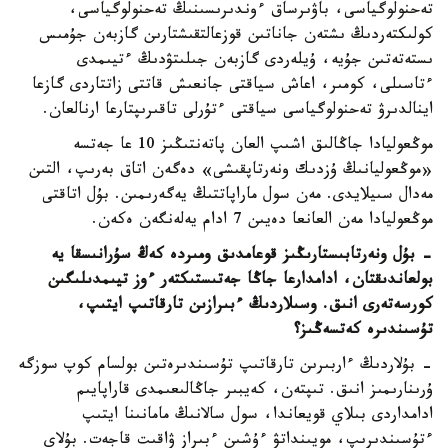
تەحنولوگياسى، باۋىرساق ءوندىرىسىنىڭ تەحنولوگياسى،
كولىكتەردىڭ ىشتەن جاناتىن قوزعالتقىشتارىن گازبەن جۇمىس
ىستەتەتىن جۇيە، ۇيلەردى گازبەن جىلىتۋدىڭ ءتيىمدى
ءتاسىلى، كومىر، اعاش سياقتى جانعىش قاتتى زاتتاردى گازعا
اينالدىرۋ تەحنولوگياسى سياقتى ءتۇرلى تاقىرىپتارعا ارنالعان.
موڭعوليادا جاڭالىق اشىپ العان پاتەنتىڭىز 10 عا جەتسە
«موڭعوليانىڭ ۇزدىك ونەرتاپقىشى» دەگەن اتاق بەرىپ، التىن
مەدال سىيلايدى. مەن سول ماراپاتتىڭ يەگەرىمىن. بۇل اتاقتى
موڭعوليادا مەن العانعا دەيىن 7 ادام يەلەنگەن ەكەن.
- بۇل ونەرتابىستارىڭىز قوعامدىق ومىردە كەڭ سۇرانىسقا يە
بولعاندىقتان، ادامدارعا جاڭا جەتىستىكتەر ءوز تيىمدىلىگىن
كورسەتەرى انىق. وسىلاردىڭ ءبىرازىن تارقاتىپ ايتىپ،
تۇسىندىرە كەتسەڭىز؟
- بۇلاردىڭ ءاربىرىن تارقاتىپ تۇسىندىرەتىن بولسام كوپ سوزگە
ۇرىنارىمىز انىق. تىپتەن، كەيبىر جاڭالىعىمدى قاراپايىم
ادامداردى بىلاي قويعاندا، سول سالانىڭ مامانىنا ايتىپ
ءتۇسىندىرىپ، مويىنداتۋ ءۇشىن ءبىراز ۋاقىت قاجەت. بۇلاي