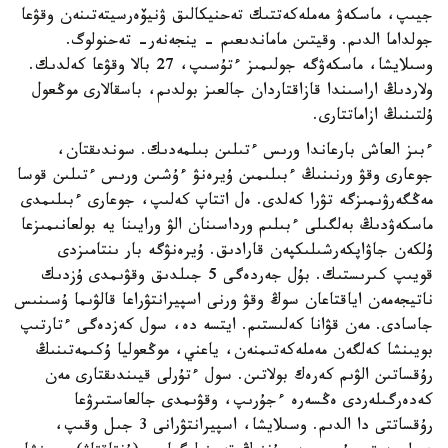
جيىپ، ماسكەۋ مەملەكەتتىك تەحنيكالىق ۋنيۆەرسيتەتىنەن وقۋعا
جولداما الدىم. وقيتىن ماماندىعىم - ينجەنەر- تەحنولوگ.
وسىلايشا، ماسكەۋگە جولىمىز ءتۇسىپ، 27 بالا وقۋعا كەلدىك.
ولاردىڭ اراسىندا قازاقتاردان جالعىز بولدىم، باسقالارى موڭعول
ۇلتىنىڭ ازاماتتارى.
ءبىز العاش بارعاندا ورىس ءتىلىن بىلمەدىك. سوندىقتان،
جوعارى وقۋ ورنىنىڭ ءبىلىمىن ۇيرەنۋ ءۇشىن ورىس ءتىلىن قوسا
مەڭگەرۋىمىزگە تۋرا كەلدى. ەل اتتاپ كەلىپ، جوعارى ءبىلىمدى
ماسكەۋدىڭ بەلگىلى ءبىلىم ورداسىنان الۋ ورايىنا يە بولعانىمىزعا
ۇلكەن جاۋاپكەرشىلىكپەن قارادىق. ۇيرەنۋگە بار ىنتامىزدى
قويىپ كىرىستىك. بۇل جەردەگى 5 جىلدىق وقۋىمدى ۇزدىك
ناتيجەمەن اياقتاعان سوڭ وقۋ ورنى اسپيرانتۋراعا قالۋىما ۇسىنىس
جاسادى. مەن قۋانا كەلىستىم. ايتسە دە، سول كەزدەگى ءتارتىپ
بويىنشا كەلگەن مەملەكەتىمنەن، ياعني، موڭعوليا ۇكىمەتىنىڭ
رۇقساتىن الۋىم كەرەك بولاتىن. سول ءتۇرلى قيىندىقتارى مەن
كەدەرگىلەردى ەڭسەرە ءجۇرىپ، وقۋىمدى جالعاستىرۋعا
رۇقساتتى دا الدىم. وسىلايشا، اسپيرانتۋرانى 3 جىل وقىپ،