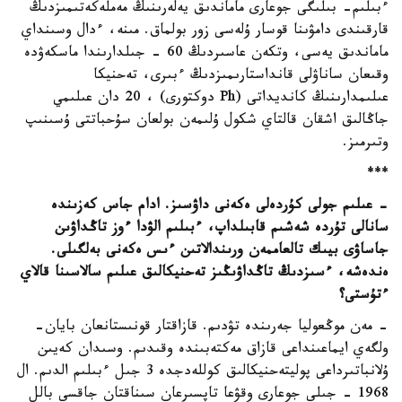
ءبىلىم- بىلىگى جوعارى ماماندىق يەلەرىنىڭ مەملەكەتىمىزدىڭ
قارقىندى دامۋىنا قوسار ۇلەسى زور بولماق. مىنە، ءدال وسىنداي
ماماندىق يەسى، وتكەن عاسىردىڭ 60 - جىلدارىندا ماسكەۋدە
وقىعان ساناۋلى قانداستارىمىزدىڭ ءبىرى، تەحنيكا
عىلىمدارىنىڭ كانديداتى (Ph دوكتورى) ، 20 دان عىلىمي
جاڭالىق اشقان قالتاي شكول ۇلىمەن بولعان سۇحباتتى ۇسىنىپ
وتىرمىز.
***
- عىلىم جولى كۇردەلى ەكەنى داۋسىز. ادام جاس كەزىندە
سانالى تۇردە شەشىم قابىلداپ، ءبىلىم الۋدا ءوز تاڭداۋىن
جاساۋى بيىك تالعاممەن ورىندالاتىن ءىس ەكەنى بەلگىلى.
ەندەشە، ءسىزدىڭ تاڭداۋىڭىز تەحنيكالىق عىلىم سالاسىنا قالاي
ءتۇستى؟
- مەن موڭعوليا جەرىندە تۋدىم. قازاقتار قونىستانعان بايان-
ولگەي ايماعىنداعى قازاق مەكتەبىندە وقىدىم. وسىدان كەيىن
ۇلانباتىرداعى پوليتەحنيكالىق كوللەدجدە 3 جىل ءبىلىم الدىم. ال
1968 - جىلى جوعارى وقۋعا تاپسىرعان سىناقتان جاقسى بالل