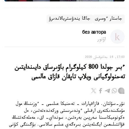
جاستار ءومىرى
جاڭا يندۋستريالاندىرۋ
без автора
اۆتور
17:03, 14 جەلتوقسان 2020
ءبىر جولدا 800 كيلوگرام باۋىرساق دايىندايتىن
تەحنولوگيانى ويلاپ تاپقان قازاق عالىمى
نۇر-سۇلتان. قازاقپارات - تەحنيكا عىلىمى - ءوزىنىڭ مول
مۇمكىندىكتەرى ارقىلى ءوندىرىستى وركەندەتەتىن، ەل
ەكونوميكاسىنا سەرپىن بەرەتىن، سونداي- اق، مەملەكەتتىڭ
قۋاتتىلىعىن ايگىلەيتىن بىرەگەي عىلىم سالاسى. بۇگىنگى كۇنى