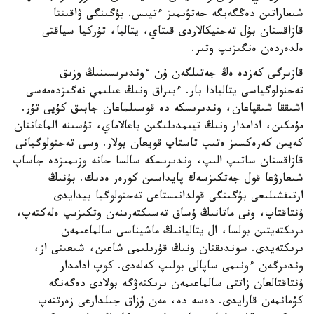
شىعاراتىن دەڭگەيگە جەتۋىمىز ءتيىس. بۇگىنگى ۋاقىتتا
قازاقستان بۇل تەحنيكالاردى قىتاي، يتاليا، تۇركيا سياقتى
ەلدەردەن ەنگىزىپ وتىر.
قازىرگى كەزدە ەڭ جەتىلگەن ۇن ءوندىرىسىنىڭ وزىق
تەحنولوگياسى يتاليادا بار. ءبىراق ونىڭ عىلىمي نەگىزدەمەسى
اشىققا شىقپاعان، وندىرىسكە دە قوسىلماعان جابىق كۇيى تۇر.
مۇمكىن، ادامدار ونىڭ تيىمدىلىگىن باعالاماي، تۇسىنە الماعاننان
كەيىن كەرەكسىز ەتىپ تاستاپ قويعان بولار. وسى تەحنولوگيانى
قازاقستان ساتىپ الىپ، وندىرىسكە سالسا جانە وزىمىزدە جاساپ
شىعارۋعا قول جەتكىزسەك پايداسىن كورەر ەدىك. بۇنىڭ
ارتىقشىلىعى بۇگىنگى قولدانىستاعى تەحنولوگيا بيدايدى
ۇنتاقتاپ، ونى ماتانىڭ ۇساق تەسىكتەرىنەن وتكىزىپ ەلەكتەپ،
ىرىكتەيتىن بولسا، ال يتاليانىڭ ماشيناسى سالماعىمەن
ىرىكتەيدى. سوندىقتان ونىڭ قۇرىلىمى شاعىن، شىعىنى از،
وندىرگەن ءونىمى ساپالى بولىپ كەلەدى. كوپ ادامدار
ۇنتاقتالعان زاتتى سالماعىمەن ىرىكتەۋگە بولادى دەگەنگە
كۇمانمەن قارايدى. دەسە دە، مەن ۇزاق جىلدارعى زەرتتەپ