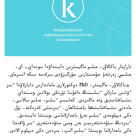
تاراپتار باكالاۆر، عىلىم ماگيسترىن دايىنداۋدا سونداي- اق،
عىلىمي زەرتتەۋ جۇمىستارىن جۇرگىزۋدى بىرلەسە ىسكە اسىرماق.
«باكالاۆر، ماگيستر، PhD دوكتورلارى ماماندارىن دايارلاۋدا ءبىز
ءۇشىن ساپالى ءبىلىمنىڭ دامۋىنا تۇرتكى بولاتىن وسىنداي
ىنتىماقتاستىق وتە ماڭىزدى. كەلىسىم ءبىلىم، عىلىم سالاسى،
مادەني ىنتىماقتاستىققا باعىتتالعان. ءبىرىنشى كەزەكتە، بۇل
ەكى ديپلومدى ءبىلىم بەرۋ باعدارلاماسى بويىنشا دايىندىق.
ءبىزدىڭ ستۋدەنتتەرىمىز بەن ومبى ستۋدەنتتەرى ءبىر ۋاقىتتا
ەكى باعدارلاما بويىنشا ءبىلىم الىپ، بىردەن ەكى ديپلوم الادى.