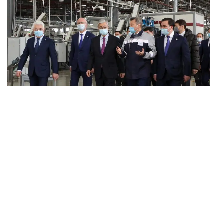
مەملەكەت باسشىسى قاراعاندى وبلىسىنا جاساعان جۇمىس ساپارى
اياسىندا «سارى ارقا» ارنايى ەكونوميكالىق ايماعىنىڭ دامۋ
پەرسپەكتيۆاسىمەن تانىستى.