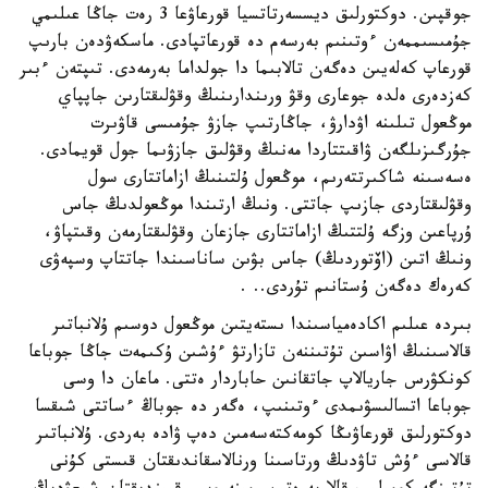
جوقپىن. دوكتورلىق ديسسەرتاتسيا قورعاۋعا 3 رەت جاڭا عىلىمي
جۇمىسىممەن ءوتىنىم بەرسەم دە قورعاتپادى. ماسكەۋدەن بارىپ
قورعاپ كەلەيىن دەگەن تالابىما دا جولداما بەرمەدى. تىپتەن ءبىر
كەزدەرى ەلدە جوعارى وقۋ ورىندارىنىڭ وقۋلىقتارىن جاپپاي
موڭعول تىلىنە اۋدارۋ، جاڭارتىپ جازۋ جۇمىسى قاۋىرت
جۇرگىزىلگەن ۋاقىتتاردا مەنىڭ وقۋلىق جازۋىما جول قويمادى.
ەسەسىنە شاكىرتتەرىم، موڭعول ۇلتىنىڭ ازاماتتارى سول
وقۋلىقتاردى جازىپ جاتتى. ونىڭ ارتىندا موڭعولدىڭ جاس
ۇرپاعىن وزگە ۇلتتىڭ ازاماتتارى جازعان وقۋلىقتارمەن وقىتپاۋ،
ونىڭ اتىن (اۆتوردىڭ) جاس بۋىن ساناسىندا جاتتاپ وسپەۋى
كەرەك دەگەن ۇستانىم تۇردى.. .
بىردە عىلىم اكادەمياسىندا ىستەيتىن موڭعول دوسىم ۇلانباتىر
قالاسىنىڭ اۋاسىن تۇتىننەن تازارتۋ ءۇشىن ۇكىمەت جاڭا جوباعا
كونكۋرس جاريالاپ جاتقانىن حاباردار ەتتى. ماعان دا وسى
جوباعا اتسالىسۋىمدى ءوتىنىپ، ەگەر دە جوباڭ ءساتتى شىقسا
دوكتورلىق قورعاۋىڭا كومەكتەسەمىن دەپ ۋادە بەردى. ۇلانباتىر
قالاسى ءۇش تاۋدىڭ ورتاسىنا ورنالاسقاندىقتان قىستى كۇنى