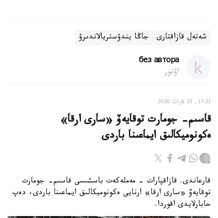
شەتەل قازاقتارى
جاڭا يندۋستريالاندىرۋ
без автора
اۆتور
17:23, 23 قاراشا 2020
قاسىم- جومارت توقايەۆ «سارى ارقا»
ەكونوميكالىق ايماعىنا باردى
قارعاندى. قازاقپارات - مەملەكەت باسشىسى قاسىم- جومارت
توقايەۆ «سارى ارقا» ارنايى ەكونوميكالىق ايماعىنا باردى، دەپ
حابارلايدى اقوردا.