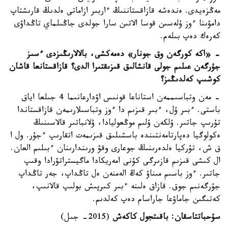
مەڭزەيدى. ەندەشە قازاقستاننىڭ ءاربىر ازاماتى ەلدىڭ قارىشتاپ
دامۋىنا ءوز ۇلەسىن قوسا الاتىن سارا جولدى جاڭىلماي تاڭداۋى
كەرەك دەپ بىلەم.
- «اكە كورگەن وق جونار» دەمەكشى، بالالارىڭىزدى ءسىز
جۇرگەن عىلىم جولى قانشالىق قىزىقتىرا الدى؟
قازاقستانعا قاشان
كوشىپ كەلدىڭىز؟
- مەن وتباسىممەن استاناعا قونىس اۋدارعانىما 4 جىلعا اياق
باستى. ءبىر ۇل، ءبىر قىزىم دا ءوز وتباسىلارىمەن قازاقستاندا
تۇرىپ جاتىر. ۇلكەن ۇلىم موڭعوليادا، ۇلانباتىر قالاسىنىڭ
ەكولوگيا دەپارتامەنتىندە باسشىلىق قىزىمەت اتقارىپ ءجۇر. ول ا
ق ش، تۇركيا ەلدەرىنىڭ جوعارى وقۋ ورىندارىنان ءبىلىم العان.
ال كىشى قىزىم قازىرگى كۇنى امەريكادا ماگيستراتۋرادا وقىپ
جاتىر. ءوز باسىم مىناۋ كەڭ الەمنەن ەل تاڭداپ، جەر تاڭداپ
جۇرگەنىم جوق. قازاق ەلىنە ءبىر كىرپىش بولىپ قالانىپ،
كەتىگىن جاماۋعا جاراسام دەپ كەلدىم.
سۇحباتتاسقان: باقىتجول كاكەش
(2015- جىل)