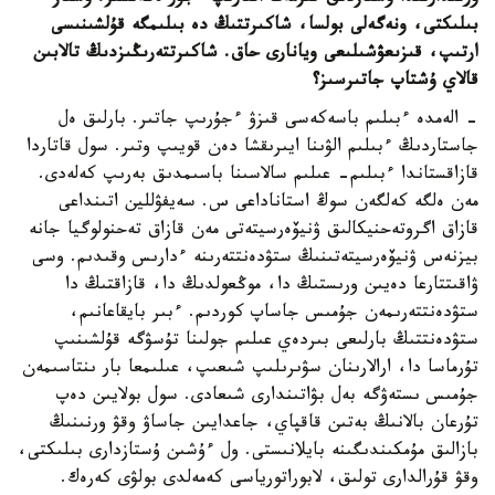
بىلىكتى، ونەگەلى بولسا، شاكىرتتىڭ دە بىلىمگە قۇلشىنىسى
ارتىپ، قىزىعۋشىلىعى ويانارى حاق. شاكىرتتەرىڭىزدىڭ تالابىن
قالاي ۇشتاپ جاتىرسىز؟
- الەمدە ءبىلىم باسەكەسى قىزۋ ءجۇرىپ جاتىر. بارلىق ەل
جاستاردىڭ ءبىلىم الۋىنا ايىرىقشا دەن قويىپ وتىر. سول قاتاردا
قازاقستاندا ءبىلىم- عىلىم سالاسىنا باسىمدىق بەرىپ كەلەدى.
مەن ەلگە كەلگەن سوڭ استاناداعى س. سەيفۋللين اتىنداعى
قازاق اگروتەحنيكالىق ۋنيۆەرسيتەتى مەن قازاق تەحنولوگيا جانە
بيزنەس ۋنيۆەرسيتەتىنىڭ ستۋدەنتتەرىنە ءدارىس وقىدىم. وسى
ۋاقىتتارعا دەيىن ورىستىڭ دا، موڭعولدىڭ دا، قازاقتىڭ دا
ستۋدەنتتەرىمەن جۇمىس جاساپ كوردىم. ءبىر بايقاعانىم،
ستۋدەنتتىڭ بارلىعى بىردەي عىلىم جولىنا تۇسۋگە قۇلشىنىپ
تۇرماسا دا، ارالارىنان سۋىرىلىپ شىعىپ، عىلىمعا بار ىنتاسىمەن
جۇمىس ىستەۋگە بەل بۋاتىندارى شىعادى. سول بولايىن دەپ
تۇرعان بالانىڭ بەتىن قاقپاي، جاعدايىن جاساۋ وقۋ ورنىنىڭ
بازالىق مۇمكىندىگىنە بايلانىستى. ول ءۇشىن ۇستازدارى بىلىكتى،
وقۋ قۇرالدارى تولىق، لابوراتورياسى كەمەلدى بولۋى كەرەك.