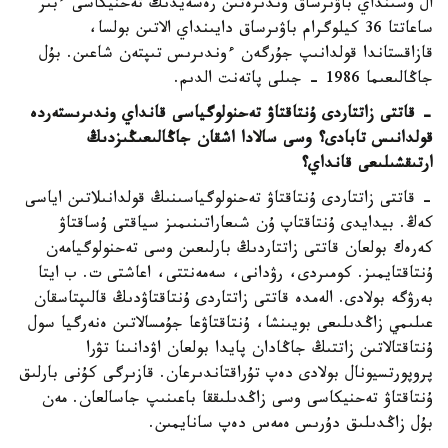
ال وسىنداي باۋىرساق وندىرەتىن رەسەيدىڭ تەحنيكاسى ءبىر
ساعاتتا 36 كيلوگرام باۋىرساق دايىنداي الاتىن بولسا،
قازاقستاندا قولدانىپ جۇرگەن ءوندىرىس تىپتەن شاعىن. بۇل
جاڭالىعىما 1986 - جىلى پاتەنت الدىم.
- قاتتى زاتتاردى ۇنتاقتاۋ تەحنولوگياسى قانداي وندىرىستەردە
قولدانىس تابادى؟ وسى سالادا اشقان جاڭالىعىڭىزدىڭ
ارتىقشىلىعى قانداي؟
- قاتتى زاتتاردى ۇنتاقتاۋ تەحنولوگياسىنىڭ قولدانىلاتىن اياسى
كەڭ. بيدايدى ۇنتاقتاپ ۇن شىعاراتىنىمىز سياقتى ۇساقتاۋ
كەرەك بولعان قاتتى زاتتاردىڭ بارلىعىن وسى تەحنولوگيامەن
ۇنتاقتايمىز. كومىردى، رۋدانى، سەمەنتتى، اعاشتى ت. ب ايتا
بەرۋگە بولادى. الەمدە قاتتى زاتتاردى ۇنتاقتاۋدىڭ قالىپتاسقان
عىلىمي زاڭدىلىعى بويىنشا، ۇنتاقتاۋعا جۇمسالاتىن ەنەرگيا سول
ۇنتاقتالاتىن زاتتىڭ جاڭادان پايدا بولعان اۋدانىنا تۋرا
پروپورتسيونال بولادى دەپ تۇراقتاندىرعان. قازىرگى كۇنى بارلىق
ۇنتاقتاۋ تەحنيكاسى وسى زاڭدىلىققا باعىنىپ جاسالعان. مەن
بۇل زاڭدىلىق دۇرىس ەمەس دەپ سانايمىن.