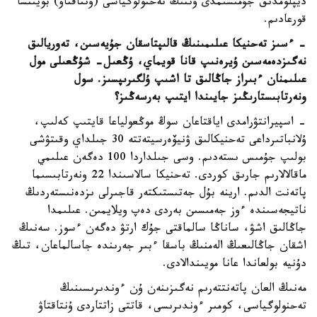
ديپلومدىق جۇمىسىمدى ۇننىڭ تەحنولوگياسى (ۇنتاقتاۋ) بويىنشا
قورعادىم.
- ءسىز تەحنيكا عىلىمىنىڭ قالىپتاسقان جۇيەسىن، تەوريالىق
نەگىزدەمەسىن ۇيرەنىپ قانا قويماي، ۇڭعىل- شۇڭعىلى مول
عىلىمنان ءبىراز جاڭالىق تا اشىپ ۇلگىرىپسىز. سول
ونەرتابىستارىڭىز جايىندا ايتىپ بەرسەڭىز؟
- اسپيرانتۋرامدى اياقتاعان سوڭ موڭعولياعا قايتىپ كەلىپ،
ۇلانباتىرداعى تەحنيكالىق ۋنيۆەرسيتەتتە 30 جىلداي وقىتۋشى
بولىپ جۇمىس ىستەدىم. وسى جىلداردا 100 دەگەن عىلىمي
ماقالالارىم جارىق كوردى. تەحنيكا سالاسىندا 22 ونەرتابىسىما
پاتەنت الدىم. ارينە بۇل جەتىستىكتەر قاجىرلى ىزدەنىستەردىڭ
ناتيجەسىندە ءوز جەمىسىن بەردى دەپ ويلايمىن. عىلىمدا
جاڭالىق اشۋ، ساناڭا سالماقتى جۇك ارتۋ دەگەن ءسوز. سەنىڭ
اشقان جاڭالىعىڭ الەمنىڭ باسقا ءبىر جەرىندە جاسالماعان، تىڭ
دۇنيە بولعاندا عانا مويىندالادى.
مەنىڭ العان پاتەنتتەرىم نەگىزىنەن ۇن ءوندىرىسىنىڭ
تەحنولوگياسى، كومىر ءوندىرىسى، قاتتى زاتتاردى ۇنتاقتاۋ