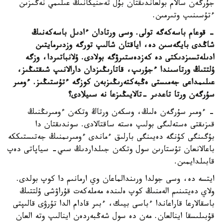
جۇرگەن سالام بولعاندىقتان بۇل تەحنيكانىڭ عىلىمي نەگىزىن
ءتۇسىنىپ وتىرمىن.
- قوعام باسەكەگە تولى. وسى ورتادان ءادىل باسەكەنىڭ
شاڭدى بايگەسىن دە، اياقتان شالىپ تورگە وزدىرمايتىن
ادىلەتسىزدىكتى دە كەزدەستىرۋگە بولادى. ۇلانباتىردا، وزگە
ۇلتتىڭ ورتاسىندا ءجۇرىپ، قاتارىڭىزدان دارالانىپ شىقتىڭىز،
عىلىمداعى جەمىستى ەڭبەكتەرىڭىزبەن كوزگە ءتۇستىڭىز. ءومىر
سۇرگەن ورتا تاعدىر -تالايىڭىزعا نە سىيلادى؟
- ءومىر سۇرگەن ەلىڭ، وسكەن ورتاڭ وتكەن ءومىرىڭنىڭ
قىزىقتى ەستەلىگى بولىپ ەستە ساقتالادى. سوندىقتان دا
بۇگىنگى كۇنگە دەيىنگى بارلىق ءماندى ءومىرىمنىڭ جەتىستىككە
باعالانعان تۇستارىن سول وتكەن جىلداردىڭ سىي- سياپاتى دەپ
قابىلدايمىن.
ايتسە دە، وسى جولدا ورىندالماعان وي ارمانىم دا كوپ بولدى.
ولاي دەيتىنىم الەمنىڭ كوپ ەلىندە مەملەكەت قۇراۋشى ۇلتتىڭ
باسقالارعا قاراعاندا ءباسى بيىك، ءبىر قادام الدا تۇرۋى قالىپتى
قۇبىلىسقا اينالعان. مەن دە سول شەڭبەردەن اينالىپ وتە العان