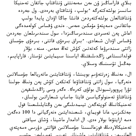
بىلاي قاراساڭىز ۇن مەن سەمەنتتى ۇنتاقتاپ جاتقان تەحنيكا
سانسىز بولشەكتەرگە ءبولىپ، ۇنتاقتاي بەرەدى. ول جەردە
ۇنتاقتالعان بولشەكتەردەن قانشا جاڭا اۋدان پايدا بولىپ
جاتقانىن ەسەپتەۋ مۇمكىن ەمەس. ەندى ۇقساس كولەمدەگى
اعاش پەن تەمىردى سىندىرساڭىزدا، سول سىندىرىلعان جەردەن
ۇقساس اۋدان شىعادى. ءبىراق بىرەۋى قاتتى، بىرەۋى جۇمساق
زاتتى سىندىرۋعا كەتەتىن كۇش تەڭ ەمەس. مىنە، بۇلار
قولدانىستاعى زاڭدىلىقتىڭ اياسىنا سىيمايتىن تۇستار. قاراپايىم،
جەڭىل تۇسىنىك وسىلاي.
ال، مەنىڭ زەرتتەۋىم بويىنشا، ۇنتاقتايتىن ماتەريالعا جۇمسالاتىن
ەنەرگيا، سول زاتتى ۇنتاقتاۋعا كەتكەن كۇش پەن ونىڭ جولىنا
تۋرا پروپورتسيونال بولۋى كەرەك. ەگەر وسى زاڭدىلىقپەن
ۇنتاقتاۋ تەحنولوگياسىن قايتا جاساپ شىعاراتىن بولساق،
تەحنيكانىڭ كوپتەگەن تيىمدىلىگى مەن وڭتايلىلىعىنا قول
جەتكىزىپ عانا قويماي، شىعىندايتىن ەنەرگيانى دا 100 دەگەن
ەسە ازايتۋعا بولار ەدى. ال ادامدار ماشينا، ۇشاق سياقتى
تەحنيكالاردىڭ قوزعالىسىنا جۇمسالاتىن قۋاتتى دۇرىس ەسەپتەي
العانىمەن، ۇنتاقتايتىن ماشينانى تەرىس تەوريامەن جۇمىس