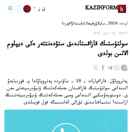
KAZINFORM
ق ز
ترەند:
2026-سايلاۋ
وقيعا
تاعايىنداۋ
اقوردا
09:07, 11 ءساۋىر 2015
سولتۇستىك قازاقستاندىق ستۋدەنتتەر ەكى ديپلوم
الاتىن بولدى
پەتروپاۆل. قازاقپارات - 10 - ساۋىردە پەتروپاۆلدا م. قوزىبايەۆ
اتىنداعى سولتۇستىك قازاقستان مەملەكەتتىك ۋنيۆەرسيتەتى مەن
ف. دوستويەۆسكيي اتىنداعى ومبى مەملەكەتتىك ۋنيۆەرسيتەتىنىڭ
اراسىندا ىنتىماقتاستىق تۋرالى كەلىسىمگە قول قويىلدى.