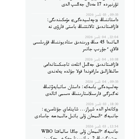
تۋرنيردە 17 مەدال جەڭىپ الدى
09:55, 05 تامىز 2026
داستاننىڭ «چەلسيدەگى» مۇمكىندىگى:
قازاقستاندىق تالانتتىڭ باستى قارۋى نە
22:04, 04 تامىز 2026
الماتىدا 45 مىڭ ورىندىق ستاديوننىڭ قۇرىلىسى
قالاي ءجۇرىپ جاتىر
10:08, 04 تامىز 2026
قازاقستاندىق جەڭىل اتلەت تاجىكستانداعى
حالىقارالىق مارافوندا قولا جۇلدە يەلەندى
09:55, 04 تامىز 2026
چەلسيدەگى باسەكە: داستان ساتبايەۆتىڭ
نەگىزگى قارسىلاستارىنىڭ ەسىمى اتالدى
18:30, 03 تامىز 2026
«كانەلو الدە شيراز... شايناماي جۇتامىن»:
جانىبەك ءالىمحان ۇلى باتىل مالىمدەمە جاسادى
12:54, 03 تامىز 2026
جانىبەك ءالىمحان ۇلى جاڭا سالماقتا WBO