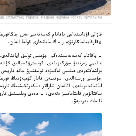
да облыстық тарихи-мәдени мұраны қорғау орталығы
قازالى اۋدانىنداعى باقاتام كەسەنەسى مەن جاڭاقورعان
«قازقايتاجاڭارتۋ» ر م ك ماماندارى قولعا العان.
- باقاتام كەسەنەسىندەگى جۇمىس تولىق اياقتالدى. ر
عىلىمي زەرتتەۋ جۇرگىزىلدى. كونسترۋكسيالىق كۇشەي
بولشەكتەردى عىلىمي نەگىزدە تولىقتىرۋ جانە تاريحي م
جۇمىسى ورىندالدى. سونىمەن قاتار كۇمبەزدىڭ قورعا
اباتتاندىرىلدى. اتالعان شارالار ەسكەرتكىشتىڭ تار
ساقتالۋىن قامتاماسىز ەتەدى، - دەدى وبلىستىق تاري
تالعات بەرديەۆ.