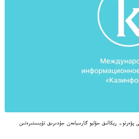
اندىق بوكسشى 18-ءساۋىر كۇنى پۋەرتو- ريكالىق حۋليو گارسيامەن جۇدىرىق تۇيىستىرەتىن