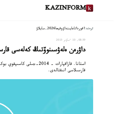
KAZINFORM
ترەند:
اقوردا
تاعايىنداۋ
وقيعا
2026-سايلاۋ
08:59, 10 ءساۋىر 2015
داۋرەن ەلەۋسىنوۆتىڭ كەلەسى قارس
استانا. قازاقپارات - 2014-ج
قارسىلاسى انىقتالدى.