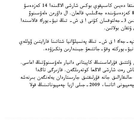
داۋرەننىڭ قارسىلاسى اتانعان حۋليو گارسيا وسى ۋاقىتقا دەيىن كاسىپقوي بوكس شارشى الاڭىندا 14 كەزدەسۋ
وتكىزىپ، ونىڭ 6 كەزدەسۋىندە جەڭىسكە جەتسە، 8 كەزدەسۋىندە جەڭىلىپ قالعان. ال داۋرەن ەلەۋسىنوۆ
كاسىپقوي بوكستاعى ءوزىنىڭ ءبىرىنشى جەكپە-جەگىن 3-جەلتوقسان كۇنى ا ق ش- تىڭ نيۋ-يورك قالاسىندا
پە-جەك ا ق ش- تىڭ پەنسيلۆانيا شتاتىنا قارايتىن ۆوللەي
 نيۋ-يوركتە وقۋ-جاتتىعۋ جيىندارىن وتكىزۋدە.
ۇلتتىق قۇراماسىنىڭ كاپيتانى دانيار ەلەۋسىنوۆتىڭ اعاسى.
ىلىگىندە العاش رەت شارشى الاڭعا كوتەرىلگەن. قازىرگى تاڭدا
الىقارالىق جانە قۇرلىقتىق جارىستاردان يەلەنگەن بىرنەشە
اتاقتارى بار. سونداي-اق، 2005-جىلى قازاقستان چەمپيونى اتانسا، 2009-جىلى ازيا چەمپيوناتىنىڭ قولا