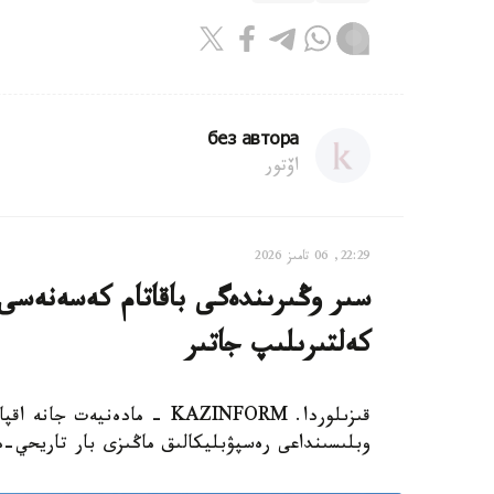
без автора
اۆتور
22:29, 06 تامىز 2026
سىر وڭىرىندەگى باقاتام كەسەنەسى م
كەلتىرىلىپ جاتىر
قىزىلوردا. KAZINFORM - مادە
وبلىسىنداعى رەسپۋبليكالىق ماڭىزى بار تاريحي-