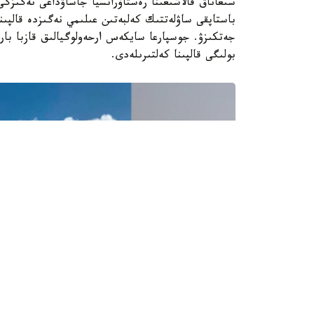
سىعاناق قالاشىعىنا رەستاۆراتسيا جاساۋداعى نەگىزگ
باستاپقى ساۋلەتتىك كەلبەتىن عىلىمي نەگىزدە قالپىنا
بولىگى قالپىنا كەلتىرىلەدى.