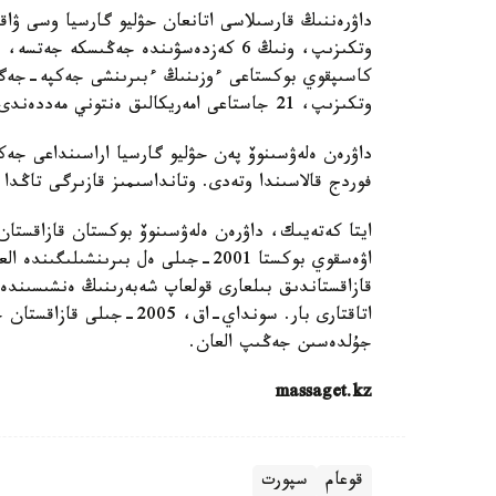
وتكىزىپ، 21 جاستاعى امەريكالىق ەنتوني مەددەندى ۇتقان بولاتىن.
داۋرەن ەلەۋسىنوۆ پەن حۋليو گارسيا اراسىنداعى جەك
فوردج قالاسىندا وتەدى. وتانداسىمىز قازىرگى تاڭدا
ايتا كەتەيىك، داۋرەن ەلەۋسىنوۆ بوكستان قازاقستان 
اۋەسقوي بوكستا 2001-جىلى ەل بىرىنش
قازاقستاندىق بىلعارى قولعاپ شەبەرىنىڭ ەنشىسىندە ح
جۇلدەسىن جەڭىپ العان.
massaget.kz
قوعام
سپورت