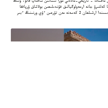
ى ماقسات - تاريحي-مادەني مۇرا نىسانىن ساقتاپ قالۋ، ونىڭ
 كەلتىرۋ جانە ارحەولوگيالىق قۇندىلىعىن بولاشاق ۇرپاققا
جەتكىزۋ. جوسپارعا سايكەس ارحەولوگيالىق قازبا بارىسىندا ارشىلعان 2 كەسەنە مەن تۇرعىن ءۇي ورنىنىڭ ءبىر