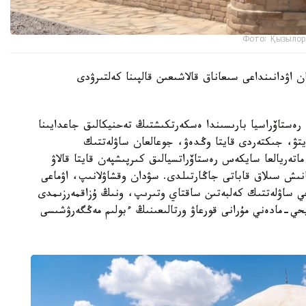
Фото: Қызылор
 اۋدانىنداعى سىعاناق قالاشىعىن قالپىنا كەلتىرۋدى
ەستاۆراسيا بارىسىندا ەسكەرتكىشتىڭ تەحنيكالىق جاعدايىنا
تۋ، جىكتەردى قايتا وڭدەۋ، جوعالعان ساۋلەتتىك
اتەريالعا سايكەس رەستاۆراتسيالىق كىرپىشپەن قايتا قالاۋ
نىش سىلاق قاباتى جاڭارتىلدى. سۋدان وقشاۋلانىپ، اۋماعى
يحي ساۋلەتتىك كەلبەتىن ساقتاي وتىرىپ، ونىڭ ۇزاقمەرزىمدى
حي-مادەني مۇرانى قورعاۋ ورتالىعىنىڭ ءبولىم مەڭگەرۋشىسى