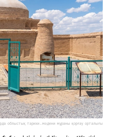
рда облыстық тарихи-мәдени мұраны қорғау орталығы