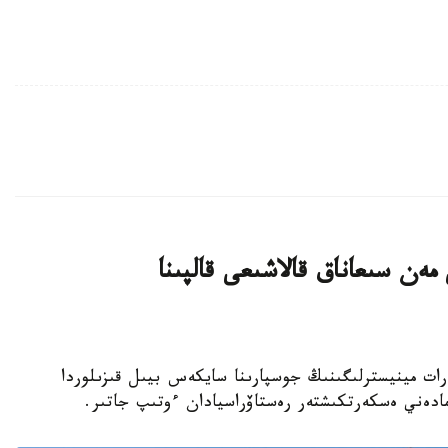
ەن سىعاناق قالاشىعى قالپىنا
نيەت جانە اقپارات مينيسترلىگىنىڭ جوسپارىنا سايكەس بيىل قىزىلوردا
مادەني ەسكەرتكىشتەر رەستاۆراسيادان ءوتىپ جاتىر.