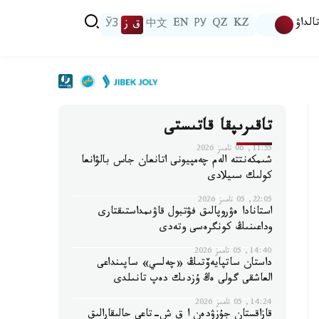
الداۋ
KZ
QZ
РУ
EN
中文
ق ز
ЎЗ
تاقىرىپقا قاتىستى
11:55, 06 تامىز 2026
شىمكەنتتە الەم چەمپيونى اتانعان جاس بالۋانعا
كولىك سىيلادى
22:05, 05 تامىز 2026
استانادا ەۋروپالىق فۋتبول قاۋىمداستىقتارى
وداعىنىڭ كونگرەسى وتەدى
14:40, 05 تامىز 2026
داستان ساتپايەۆتىڭ «چەلسي» ساپىنداعى
العاشقى گولى ەڭ ۇزدىك دەپ تانىلدى
14:24, 05 تامىز 2026
قازاقستان جۇزۋدەن ا ق ش-تاعى حالىقارالىق