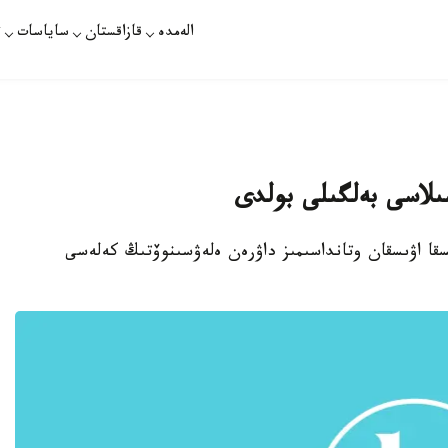
الەمدە
قازاقستان
ساياسات
ت
ىلاسى بەلگىلى بولدى
ىلى كاسىپقوي بوكسقا اۋىسقان وتانداسىمىز داۋرەن ەلەۋسىنوۆتىڭ كەلەسى