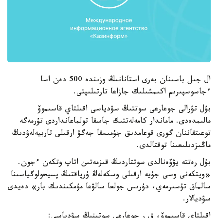
ال جىل باسىنان بەرى استانانىڭ وزىندە 500 دەن اسا
ءجاسوسپىرىم اكىمشىلىك جازاعا تارتىلىپتى.
بۇل تۋرالى جوعارعى سوتتىڭ سۋدياسى اقىلتاي قاسىموۆ
مالىمدەدى. ماماندار كامەلەتتىك جاسقا تولماعانداردى تۇرمەگە
توعىتقاننان گورى قوعامدىق جۇمىسقا جەگۋ ارقىلى تاربيەلەۋدىڭ
ماڭىزدىلىعىنا توقتالدى.
بۇل رەتتە يۋۆەنالدى سوتتاردىڭ قىزمەتىن اتاپ وتكەن ءجون.
«ويتكەنى وسى جۇيە ارقىلى وسكەلەڭ ۇرپاقتىڭ پسيحولوگياسىنا
سالماق تۇسىرمەي، دۇرىس جولعا سالۋعا مۇمكىندىك بار» دەيدى
سۋديالار.
اقىلتاي قاسىموۆ، ق ر جوعارعى سوتىنىڭ سۋدياسى: