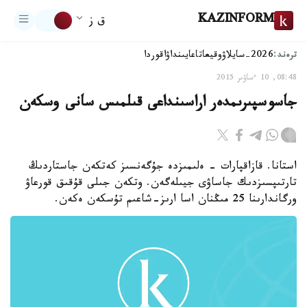
KAZINFORM
ق ز
ترەند:
2026-سايلاۋ
وقيعا
تاعايىنداۋ
اقوردا
08:48, 10 ءساۋىر 2015
جاسوسپىرىمدەر اراسىنداعى قىلمىس سانى وسكەن
استانا. قازاقپارات - ەلىمىزدە جۇگەنسىز كەتكەن جاستاردىڭ
تارتىپسىزدىك جاساۋى جيىلەگەن. وتكەن جىلى قۇقىق قورعاۋ
ورگاندارىنا 25 مىڭنان اسا ارىز-شاعىم تۇسكەن ەكەن.