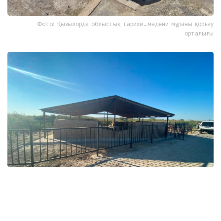
Фото: Қызылорда облыстық тарихи-мәдени мұраны қорғау
орталығы
Фото: Қызылорда облыстық тарихи-мәдени мұраны қорғау
орталығы