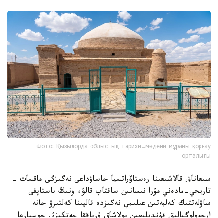
Фото: Қызылорда облыстық тарихи-мәдени мұраны қорғау
орталығы
سىعاناق قالاشىعىنا رەستاۆراتسيا جاساۋداعى نەگىزگى ماقسات -
تاريحي-مادەني مۇرا نىسانىن ساقتاپ قالۋ، ونىڭ باستاپقى
ساۋلەتتىك كەلبەتىن عىلىمي نەگىزدە قالپىنا كەلتىرۋ جانە
ارحەولوگيالىق قۇندىلىعىن بولاشاق ۇرپاققا جەتكىزۋ. جوسپارعا