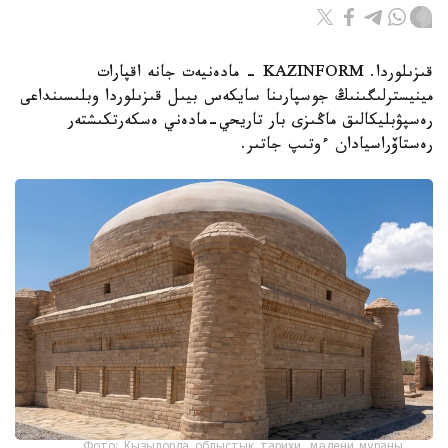
قىزىلوردا. KAZINFORM - مادەنيەت جانە اقپارات
مينيسترلىگىنىڭ جوسپارىنا سايكەس بيىل قىزىلوردا وبلىسىنداعى
رەسپۋبليكالىق ماڭىزى بار تاريحي-مادەني ەسكەرتكىشتەر
رەستاۆراسيادان ءوتىپ جاتىر.