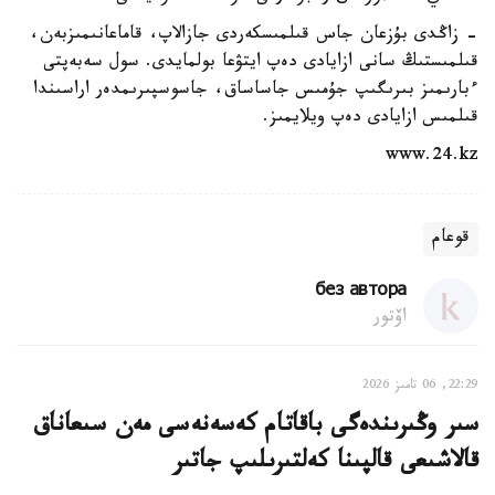
- زاڭدى بۇزعان جاس قىلمىسكەردى جازالاپ، قاماعانىمىزبەن،
قىلمىستىڭ سانى ازايادى دەپ ايتۋعا بولمايدى. سول سەبەپتى
ءبارىمىز بىرىگىپ جۇمىس جاساساق، جاسوسپىرىمدەر اراسىندا
قىلمىس ازايادى دەپ ويلايمىز.
www.24.kz
قوعام
без автора
اۆتور
22:29, 06 تامىز 2026
سىر وڭىرىندەگى باقاتام كەسەنەسى مەن سىعاناق
قالاشىعى قالپىنا كەلتىرىلىپ جاتىر