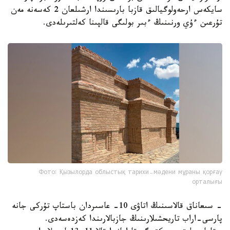
سايكەس ارحەولوگيالىق قازبا بارىسىندا ارشىلعان 2 كەسەنە مەن
تۇرعىن ءۇي ورنىنىڭ ءبىر بولىگى قالپىنا كەلتىرىلەدى.
Фото: Қызылорда облыстық тарихи-мәдени мұраны қорғау
орталығы
- سىعاناق قالاسىنىڭ اتاۋى 10- عاسىردان باستاپ تۇركى جانە
پارسى-اراب تاريحشىلارىنىڭ جازبالارىندا كەزدەسەدى.