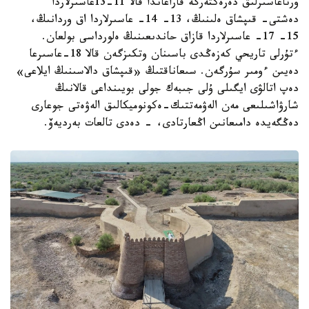
ورتاعاسىرلىق دەرەكتەرگە قاراعاندا قالا 11-13عاسىرلاردا
دەشتى- قىپشاق ەلىنىڭ، 13- 14- عاسىرلاردا اق وردانىڭ،
15- 17- عاسىرلاردا قازاق حاندىعىنىڭ ەلورداسى بولعان.
ءتۇرلى تاريحي كەزەڭدى باسىنان وتكىزگەن قالا 18-عاسىرعا
دەيىن ءومىر سۇرگەن. سىعاناقتىڭ «قىپشاق دالاسىنىڭ ايلاعى»
دەپ اتالۋى ايگىلى ۇلى جىبەك جولى بويىنداعى قالانىڭ
شارۋاشىلىعى مەن الەۋمەتتىك-ەكونوميكالىق الەۋەتى جوعارى
دەڭگەيدە دامىعانىن اڭعارتادى، - دەدى تالعات بەرديەۆ.