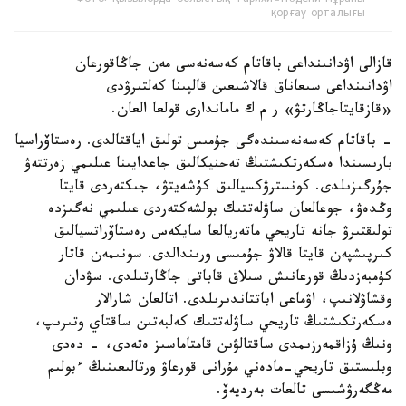
Фото: Қызылорда облыстық тарихи-мәдени мұраны
қорғау орталығы
قازالى اۋدانىنداعى باقاتام كەسەنەسى مەن جاڭاقورعان
اۋدانىنداعى سىعاناق قالاشىعىن قالپىنا كەلتىرۋدى
«قازقايتاجاڭارتۋ» ر م ك ماماندارى قولعا العان.
- باقاتام كەسەنەسىندەگى جۇمىس تولىق اياقتالدى. رەستاۆراسيا
بارىسىندا ەسكەرتكىشتىڭ تەحنيكالىق جاعدايىنا عىلىمي زەرتتەۋ
جۇرگىزىلدى. كونسترۋكسيالىق كۇشەيتۋ، جىكتەردى قايتا
وڭدەۋ، جوعالعان ساۋلەتتىك بولشەكتەردى عىلىمي نەگىزدە
تولىقتىرۋ جانە تاريحي ماتەريالعا سايكەس رەستاۆراتسيالىق
كىرپىشپەن قايتا قالاۋ جۇمىسى ورىندالدى. سونىمەن قاتار
كۇمبەزدىڭ قورعانىش سىلاق قاباتى جاڭارتىلدى. سۋدان
وقشاۋلانىپ، اۋماعى اباتتاندىرىلدى. اتالعان شارالار
ەسكەرتكىشتىڭ تاريحي ساۋلەتتىك كەلبەتىن ساقتاي وتىرىپ،
ونىڭ ۇزاقمەرزىمدى ساقتالۋىن قامتاماسىز ەتەدى، - دەدى
وبلىستىق تاريحي-مادەني مۇرانى قورعاۋ ورتالىعىنىڭ ءبولىم
مەڭگەرۋشىسى تالعات بەرديەۆ.