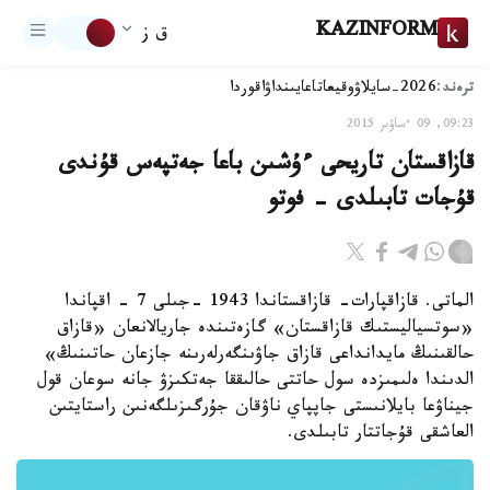
KAZINFORM
ق ز
ترەند:
2026-سايلاۋ
وقيعا
تاعايىنداۋ
اقوردا
09:23, 09 ءساۋىر 2015
قازاقستان تاريحى ءۇشىن باعا جەتپەس قۇندى
قۇجات تابىلدى – فوتو
الماتى. قازاقپارات- قازاقستاندا 1943 -جىلى 7 - اقپاندا
«سوتسياليستىك قازاقستان» گازەتىندە جاريالانعان «قازاق
حالقىنىڭ مايدانداعى قازاق جاۋىنگەرلەرىنە جازعان حاتىنىڭ»
الدىندا ەلىمىزدە سول حاتتى حالىققا جەتكىزۋ جانە سوعان قول
جيناۋعا بايلانىستى جاپپاي ناۋقان جۇرگىزىلگەنىن راستايتىن
العاشقى قۇجاتتار تابىلدى.