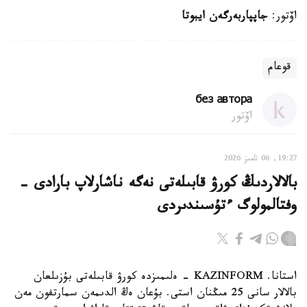
اۆتور:
جاپپاربەرگەن ايبوتا
قوعام
без автора
اۆتور
19:27, 06 تامىز 2026
بالالاردىڭ كورۋ قابىلەتى نەگە ناشارلاپ بارادى -
وفتالمولوگ ءتۇسىندىردى
استانا. KAZINFORM - ەلىمىزدە كورۋ قابىلەتى بۇزىلعان
بالالار سانى 25 مىڭنان استى. بۇعان ەڭ الدىمەن سمارتفون مەن