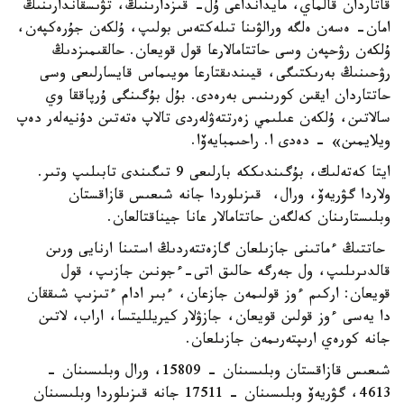
قاتاردان قالماي، مايدانداعى ۇل- قىزدارىنىڭ، تۋىسقاندارىنىڭ
امان- ەسەن ەلگە ورالۋىنا تىلەكتەس بولىپ، ۇلكەن جۇرەكپەن،
ۇلكەن رۋحپەن وسى حاتتامالارعا قول قويعان. حالقىمىزدىڭ
رۋحىنىڭ بەرىكتىگى، قيىندىقتارعا مويىماس قايسارلىعى وسى
حاتتاردان ايقىن كورىنىس بەرەدى. بۇل بۇگىنگى ۇرپاققا وي
سالاتىن، ۇلكەن عىلىمي زەرتتەۋلەردى تالاپ ەتەتىن دۇنيەلەر دەپ
ويلايمىن» - دەدى ا. راحىمبايەۆا.
ايتا كەتەلىك، بۇگىندىككە بارلىعى 9 تىگىندى تابىلىپ وتىر.
ولاردا گۋريەۆ، ورال، قىزىلوردا جانە شىعىس قازاقستان
وبلىستارىنان كەلگەن حاتتامالار عانا جيناقتالعان.
حاتتىڭ ءماتىنى جازىلعان گازەتتەردىڭ استىنا ارنايى ورىن
قالدىرىلىپ، ول جەرگە حالىق اتى-ءجونىن جازىپ، قول
قويعان: اركىم ءوز قولىمەن جازعان، ءبىر ادام ءتىزىپ شىققان
دا يەسى ءوز قولىن قويعان، جازۋلار كيريلليتسا، اراب، لاتىن
جانە كورەي ارىپتەرىمەن جازىلعان.
شىعىس قازاقستان وبلىسىنان - 15809، ورال وبلىسىنان -
4613، گۋريەۆ وبلىسىنان - 17511 جانە قىزىلوردا وبلىسىنان