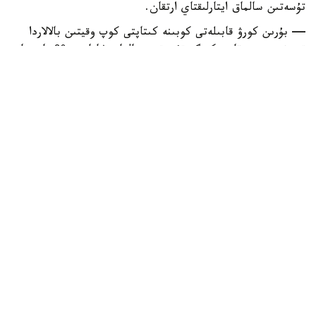
تۇسەتىن سالماق ايتارلىقتاي ارتقان.
— بۇرىن كورۋ قابىلەتى كوبىنە كىتاپتى كوپ وقيتىن بالالاردا
تومەندەيتىن. قازىر كوزگە تۇسەتىن سالماق شامامەن 80 پايىزعا
ارتتى. نەگىزگى سەبەپ تەلەۆيزور ەمەس، تەلەفون مەن پلانشەت
سياقتى جاقىن قاشىقتىقتان قولدانىلاتىن گادجەتتەر. اسىرەسە
بۇل 18-19 جاسقا دەيىنگى بالالاردىڭ كورۋ قابىلەتىنە قاتتى
اسەر ەتەدى، — دەدى ەربول سارىمساقوۆ.