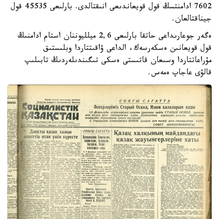
7602 ادامنتسڭ قول قويعاندىعى انىقتالدى. بارلىعى 45535 قول
جيناقتالعان.
ەگەر جوعارىداعى حاتقا بارلىعى 2,6 ميلليوننان استام ادامنىڭ
قول قويعانىن ەسكەرسەك، الداعى ۋاقىتتاردا وبلىستىق
مۇراعاتتاردا وسىعان قاتىستى ەسكى تىگىندىلەردىڭ تابىلىپ
قالۋى عاجاپ ەمەس.