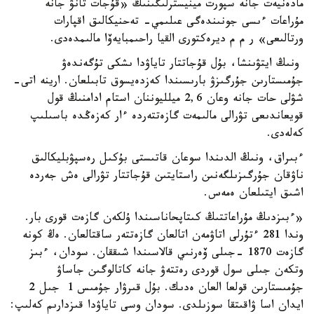
مادەنيەت جانە سپورت مينيسترلىگىنىڭ «قۇجات تانۋ جانە
مۇراعات ءىسى جونىندەگى عىلىمي- تەحنيكالىق اقپارات
ورتالىعى» ر م م ديرەكتورى القيا راحىمبايەۆا مالىمدەدى.
ونىڭ ايتۋىنشا، بۇل قۇجاتتار تاياۋدا ىشكى تۇگەندەۋ
جۇمىستارىن جۇرگىزۋ بارىسىندا كەزدەيسوق تابىلعان. ارينە اتى-
شۋلى حات جانە وعان 2,6 ميلليوننان استام ادامنىڭ قول
قويعاندىعى تۋرالى مالىمەت گازەتتەردە ءار كەزەڭدە باسىلىپ
كەلەدى.
ءبىراق، ونىڭ الدىندا سوعان قاتىستى بۇكىل رەسپۋبليكالىق
ناۋقان جۇرگىزىلگەنىن راستايتىن قۇجاتتار تۋرالى ەش جەردە
اشىق ايتىلعان ەمەس.
«ءبىزدىڭ مۇراعاتتىڭ كىتاپحاناسىندا ۇلكەن گازەت قورى بار.
وندا 281 ءتۇرلى اتاۋمەن اتالعان گازەتتەر ساقتالعان. ەڭ كونە
گازەت 1870 -جىلى ۆەرنىي قالاسىندا شىققان. سودان، ءبىز
وتكەن جىلى سول قوردى رەتتەۋ جانە كاتالوگىن جاساۋ
جۇمىستارىن قولعا العان ەدىك. بۇل قىرۋار جۇمىس 1 جىل 2
ايدان اسا ۋاقىتقا سوزىلدى. سودان وسى تاياۋدا قىزدارىم كەلىپ: