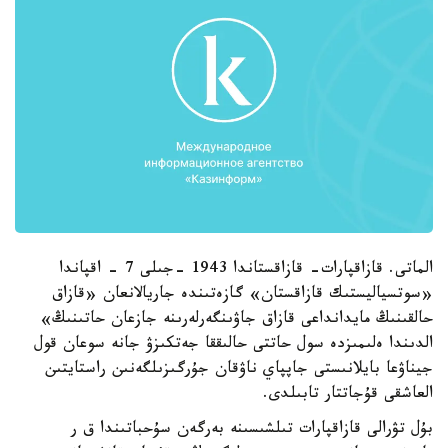
الماتى. قازاقپارات- قازاقستاندا 1943 -جىلى 7 - اقپاندا
«سوتسياليستىك قازاقستان» گازەتىندە جاريالانعان «قازاق
حالقىنىڭ مايدانداعى قازاق جاۋىنگەرلەرىنە جازعان حاتىنىڭ»
الدىندا ەلىمىزدە سول حاتتى حالىققا جەتكىزۋ جانە سوعان قول
جيناۋعا بايلانىستى جاپپاي ناۋقان جۇرگىزىلگەنىن راستايتىن
العاشقى قۇجاتتار تابىلدى.
بۇل تۋرالى قازاقپارات تىلشىسىنە بەرگەن سۇحباتىندا ق ر