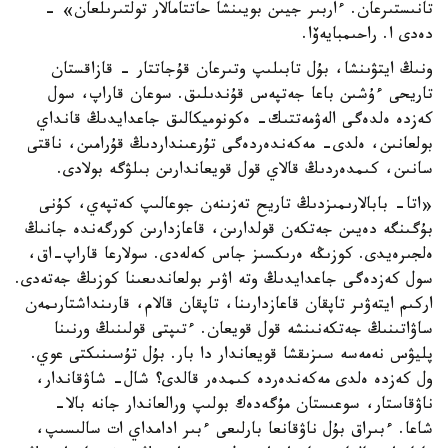
تانىستىرعان. ءاربىر جيىن بويىنشا حاتتامالار تولتىرىلعان» -
دەدى ا. راحىمبايەۆا.
ونىڭ ايتۋىنشا، بۇل تابىلىپ وتىرعان قۇجاتتار - قازاقستان
تاريحى ءۇشىن باعا جەتپەس قۇندىلىق. سوعان قاراپ، سول
كەزدە ەلدەگى الەۋمەتتىك- ەكونوميكالىق جاعدايدىڭ قانداي
بولعانىن، ەلدى- مەكەندەردەگى تۇرعىنداردىڭ قۇرامىن، ناقتى
سانىن، كىمدەردىڭ قالاي قول قويعاندارىن بىلۋگە بولادى.
«اتا- بابالارىمىزدىڭ تاريح تەزىنەن جوعالىپ كەتپەي، كۇنى
بۇگىنگە دەيىن جەتكەن قولدارىن، قاعازدارىن كورگەندە جانىڭ
ەلجىرەيدى. كوزىڭە ەرىكسىز جاس كەلەدى. سولارعا قاراپ-اق،
سول كەزدەگى جاعدايدىڭ وتە اۋىر بولعاندىعىنا كوزىڭ جەتەدى.
اركىم ايتەۋىر تاپقان قاعازدارىنا، تاپقان قالام، قارىنداشتارىمەن
ساۋاتىنىڭ جەتكەنىنشە قول قويعان. ءتىپتى قولىنىڭ ورنىنا
پليۋس نەمەسە سىزىقشا قويعاندار دا بار. بۇل تۇسىنىكتى عوي.
ول كەزدە ەلدى مەكەندەردە كىمدەر قالدى؟ شال- شاۋقاندار،
ناۋقاستار، سوعىستان مۇگەدەك بولىپ ورالعاندار جانە بالا-
شاعا. ءبىراق بۇل ناۋقانعا بارلىعى ءبىر ادامداي ات سالىسىپ،