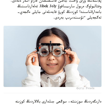
پلانشەتكە ۇزاق ۋاقىت جاقىن قاشىقتىقتان قاراۋ اسەر ەتەدى.
وفتالمولوگ ەربول سارىمساقوۆ Jibek Joly تەلەارناسىنىڭ
باعدارلاماسىندا كوزدىڭ كورۋ قابەىلەتى جايلى ەگجەي-
تەگجەيلى ءتۇسىندىرىپ بەردى.
Фото: Pexels
دارىگەردىڭ سوزىنشە، سوڭعى جىلدارى بالالاردىڭ كوزىنە