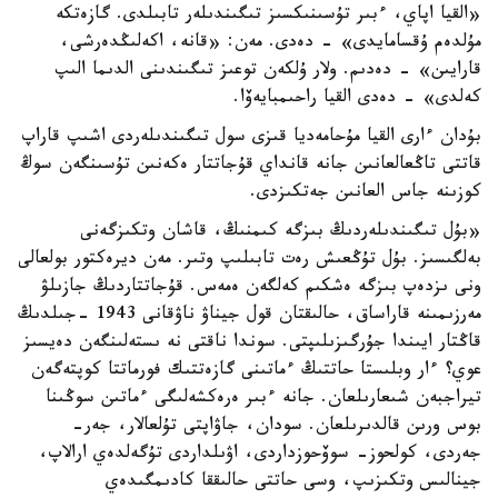
«القيا اپاي، ءبىر تۇسىنىكسىز تىگىندىلەر تابىلدى. گازەتكە
مۇلدەم ۇقسامايدى» - دەدى. مەن: «قانە، اكەلىڭدەرشى،
قارايىن» - دەدىم. ولار ۇلكەن توعىز تىگىندىنى الدىما الىپ
كەلدى» - دەدى القيا راحىمبايەۆا.
بۇدان ءارى القيا مۇحامەديا قىزى سول تىگىندىلەردى اشىپ قاراپ
قاتتى تاڭعالعانىن جانە قانداي قۇجاتتار ەكەنىن تۇسىنگەن سوڭ
كوزىنە جاس العانىن جەتكىزدى.
«بۇل تىگىندىلەردىڭ بىزگە كىمنىڭ، قاشان وتكىزگەنى
بەلگىسىز. بۇل تۇڭعىش رەت تابىلىپ وتىر. مەن ديرەكتور بولعالى
ونى ىزدەپ بىزگە ەشكىم كەلگەن ەمەس. قۇجاتتاردىڭ جازىلۋ
مەرزىمىنە قاراساق، حالىقتان قول جيناۋ ناۋقانى 1943 -جىلدىڭ
قاڭتار ايىندا جۇرگىزىلىپتى. سوندا ناقتى نە ىستەلىنگەن دەيسىز
عوي؟ ءار وبلىستا حاتتىڭ ءماتىنى گازەتتىك فورماتتا كوپتەگەن
تيراجبەن شىعارىلعان. جانە ءبىر ەرەكشەلىگى ءماتىن سوڭىنا
بوس ورىن قالدىرىلعان. سودان، جاۋاپتى تۇلعالار، جەر-
جەردى، كولحوز- سوۆحوزداردى، اۋىلداردى تۇگەلدەي ارالاپ،
جينالىس وتكىزىپ، وسى حاتتى حالىققا كادىمگىدەي