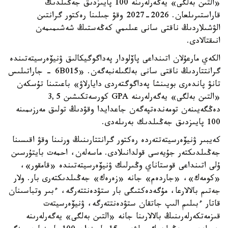
«التىن بەلگى» يەگەرلەرىنە 100 پايىزدىق جەڭىلدىك
قاراستىرىلعان. 2026-2027 وقۋ جىلىنا رەكتور گرانتىن
الۋشىلاردىڭ ناقتى سانى عىلىمي كەڭەستىڭ شەشىمىمەن
انىقتالادى.
الكەي مارعۇلان اتىنداعى پاۆلودار پەداگوگيكالىق ۋنيۆەرسيتەتىندە
گرانتتاردىڭ ناقتى سانى بەلگىلەنبەگەن. «6B015 - جاراتىلىس
تانۋ پاندەرى بويىنشا پەداگوگتەردى دايارلاۋ» باعىتىنا تۇسكەن
«التىن بەلگى» يەگەرلەرىنە GPA كورسەتكىشىن 3,5
دەڭگەيىنەن تومەندەتپەگەن جاعدايدا وقۋدىڭ تولىق مەرزىمىنە
100 پايىزدىق جەڭىلدىك بەرىلەدى.
كەيبىر ۋنيۆەرسيتەتتەردە رەكتور گرانتتارىنىڭ ورنىنا وقۋ اقىسىنا
جەڭىلدىكتەر جۇيەسى قولدانىلادى. ماسەلەن، احمەت بايتۇرسىن
ۇلى اتىنداعى قوستاناي وڭىرلىك ۋنيۆەرسيتەتىندە «قامقور»،
«كومەك»، «جاردەم» جانە «زەرەك» جەڭىلدىكتەرى بار. ولار
جەتىم بالالارعا، مۇگەدەكتىگى بار ستۋدەنتتەرگە، ءبىر وتباسىنان
قاتار ءبىلىم الىپ جاتقان ستۋدەنتتەرگە، ۋنيۆەرسيتەت
قىزمەتكەرلەرىنىڭ بالالارىنا جانە «التىن بەلگى» يەگەرلەرىنە