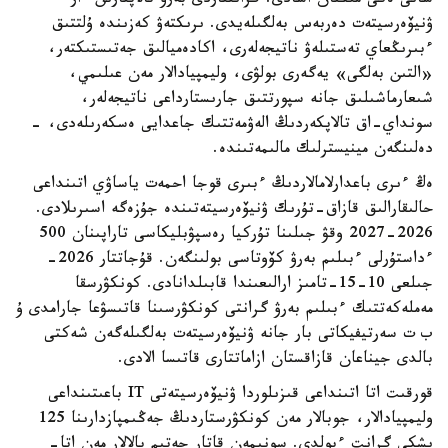
سانى ەكى مىڭنان اسادى. گرانتتاردى بەرۋ تالاپتارىن ءار
ۋنيۆەرسيتەت دەربەس بەلگىلەيدى. ىرىكتەۋ كەزىندە ۇلتتىق
ءبىرىڭعاي تەستىلەۋ ناتيجەلەرى، اكادەميالىق جەتىستىكتەر،
«التىن بەلگى» يەگەرى بولۋى، وليمپيادالار مەن عىلىمي،
شىعارماشىلىق جانە سپورتتىق جارىستارداعى ناتيجەلەر،
سونداي-اق تالاپكەردىڭ الەۋمەتتىك جاعدايى ەسكەرىلەدى، -
دەلىنگەن مينيسترلىك مالىمەتىندە.
ەڭ ءىرى باعدارلامالاردىڭ ءبىرى قوجا احمەت ياساۋي اتىنداعى
حالىقارالىق قازاق-تۇرىك ۋنيۆەرسيتەتىندە جۇزەگە اسىرىلادى.
2026-2027 وقۋ جىلىنا تۇركيا رەسپۋبليكاسى تاراپىنان 500
ءداستۇرلى ءبىلىم بەرۋ كۆوتاسى بولىنگەن. قۇجاتتار 2026-
جىلعى 10-15-تامىز ارالىعىندا قابىلدانادى. كونكۋرسقا
مەملەكەتتىك ءبىلىم بەرۋ گرانتى كونكۋرسىنا قاتىسۋعا جارامدى ۇ
ب ت سەرتيفيكاتى بار جانە ۋنيۆەرسيتەت بەلگىلەگەن شەكتى
بالدى جيناعان قازاقستان ازاماتتارى قاتىسا الادى.
قورقىت اتا اتىنداعى قىزىلوردا ۋنيۆەرسيتەتى IT باعىتىنداعى
وليمپيادالار، جوبالار مەن كونكۋرستاردىڭ جەڭىمپازدارىنا 125
ىشكى گرانت ءبولدى. سونىمەن قاتار جەتىم بالالار مەن اتا-