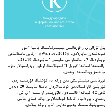
بۇل تۋرالى ق ر قورعانىس مينيسترلىگىنىڭ باسپا ءسوز
قىزمەتىنەن حابارلادى. «Warrior-2015» ارنايى ماسقاتتاعى
توپتاردىڭ 7- حالىقارالىق سايىسى ءساۋىردىڭ 19-23-
ارالىعىندا امماندا كورول II ابدۋللانىڭ ارنايى وپەراتسيالار وقۋ-
جاتتىعۋ ورتالىعىندا وتەدى.
قورعانىس مينيسترلىگى مەن وزگە دە كۇشتىك قۇرىلىمداردى
قۇرايتىن قازاقستاندىق كوماندالاردان باسقا سايىسقا 20 ەلدەن
تاعى 42 كوماندا قاتىسادى. فاۆوريتتەر اراسىندا ا ق ش،
رەسەي، يوردانيا، كانادا كوماندالارىن جانە قىتاي حالىق
رەسپۋبليكاسىنىڭ چەمپيوندارىن اتاپ وتۋگە بولادى.