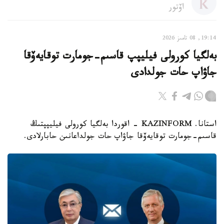
اۆتور
19:14, 08 تامىز 2026
بەلگيا كورولى فيليپپ قاسىم-جومارت توقايەۆقا
جاۋاپ حات جولدادى
استانا. KAZINFORM - اقوردا بەلگيا كورولى فيليپپتىڭ
قاسىم-جومارت توقايەۆقا جاۋاپ حات جولداعانىن حابارلادى.