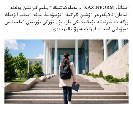
استانا. KAZINFORM - مەملەكەتتىك ءبىلىم گرانتىن يەلەنە
الماعان تالاپكەرلەر ءۇشىن گرانتقا ءتۇسۋدىڭ جانە ءبىلىم الۋدىڭ
وزگە دە بىرنەشە مۇمكىندىگى بار. بۇل تۋرالى بۇرىنعى ءماجىلىس
دەپۋتاتى اسحات ايماعامبەتوۆ مالىمدەدى.
Фото: Ғылым және жоғары білім министрлігі