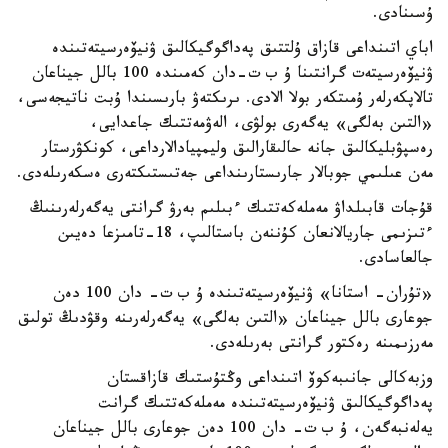
ۇسىنادى.
اباي اتىنداعى قازاق ۇلتتىق پەداگوگيكالىق ۋنيۆەرسيتەتىندە
ۋنيۆەرسيتەت گرانتىنا ۇ ب ت-دان كەمىندە 100 بالل جيناعان
تالاپكەرلەر ۇمىتكەر بولا الادى. ىرىكتەۋ بارىسىندا ۇبت ناتيجەسى،
«التىن بەلگى» يەگەرى بولۋى، الەۋمەتتىك جاعدايى،
رەسپۋبليكالىق جانە حالىقارالىق وليمپيادالارداعى، كونكۋرستار
مەن عىلىمي جوبالار جارىستارىنداعى جەتىستىكتەرى ەسكەرىلەدى.
قۇجات قابىلداۋ مەملەكەتتىك ءبىلىم بەرۋ گرانتى يەگەرلەرىنىڭ
ءتىزىمى جاريالانعان كۇننەن باستالىپ، 18-تامىزعا دەيىن
جالعاسادى.
«تۇران- استانا» ۋنيۆەرسيتەتىندە ۇ ب ت- دان 100 دەن
جوعارى بالل جيناعان «التىن بەلگى» يەگەرلەرىنە وقۋدىڭ تولىق
مەرزىمىنە رەكتور گرانتى بەرىلەدى.
وزبەكالى جانىبەكوۆ اتىنداعى وڭتۇستىك قازاقستان
پەداگوگيكالىق ۋنيۆەرسيتەتىندە مەملەكەتتىك گرانت
يەلەنبەگەن، ۇ ب ت- دان 100 دەن جوعارى بالل جيناعان