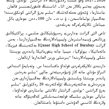
2026-2027 وقۋ جىلىنا رەكتوردىڭ 19 گرانتىن ءبولدى. ونىڭ
بەسەۋى جەتىم بالالار مەن اتا- اناسىنىڭ قامقورلىعىنسىز قالعان
جاستارعا، ۇشەۋى مەملەكەتتىك ءبىلىم بەرۋ گرانتى كونكۋرسىندا
جەڭىمپاز بولماعانىمەن، ۇ ب ت- دان 100-دەن جوعارى بالل
جيناعان تالاپكەرلەرگە بەرىلەدى.
تاعى التى گرانت «دارىن» رەسپۋبليكالىق عىلىمي- پراكتيكالىق
ورتالىعى ۇيىمداستىرعان وليمپيادالاردىڭ جەڭىمپازدارىنا، بەس
گرانت IQanat High School of Burabay مەكتەبىنىڭ فيزيكا،
ماتەماتيكا، بيولوگيا، حيميا جانە ينفورماتيكا پاندەرى بويىنشا
ىشكى وليمپيادالارىندا ءبىرىنشى ورىن العاندارعا ارنالعان.
دارىندى تالاپكەرلەردى قولداۋ ماقساتىندا س. وتەبايەۆ اتىنداعى
اتىراۋ مۇناي جانە گاز ۋنيۆەرسيتەتى جالپى ءبىلىم بەرەتىن
پاندەر بويىنشا وبلىستىق وليمپيادالاردىڭ جەڭىمپازدارى مەن
«زەردەلى» مەكتەپتەرىنىڭ تۇلەكتەرىنە 20 رەكتورلىق ءبىلىم
بەرۋ گرانتىن ءبولدى. گرانتتار تالانتتى جاستاردى قولداۋعا،
ساپالى جوعارى بىلىمگە قولجەتىمدىلىكتى كەڭەيتۋگە جانە
ولاردىڭ كاسىبي الەۋەتىن دامىتۋعا باعىتتالعان.