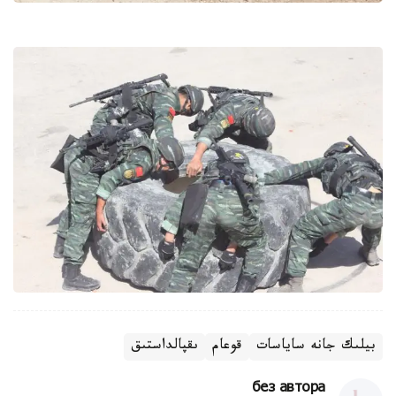
بيلىك جانە ساياسات
قوعام
ىقپالداستىق
без автора