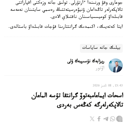
جوعارى وقۋ ورنىندا ءارتۇرلى. تولىق جانە وزەكتى اقپاراتتى
تالاپكەرلەر تاڭداعان ۋنيۆەرسيتەتتىڭ رەسمي سايتىنان نەمەسە
قابىلداۋ كوميسسياسىنان ناقتىلاي الادى.
ايتا كەتەيىك، اكىمدىك گرانتتارىنا قۇجات قابىلداۋ باستالدى.
بيلىك جانە ساياسات
ريزابەك نۇسىپبەك ۇلى
اۆتور
15:43, 08 تامىز 2026
اسحات ايماعامبەتوۆ گرانتقا تۇسە الماعان
تالاپكەرلەرگە كەڭەس بەردى