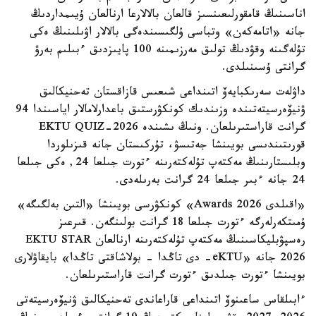
اناسىنىڭ قامقورلىعىنسىز قالعان بالالارعا ارنالعان ۇيىمداردىڭ
جانە «اتامەكەن» وتباسى ۇلگىسىندەگى بالالار اۋىلىنىڭ ەكى
تۇلەگىنە وقۋدىڭ تولىق مەرزىمىنە 100 پايىزدىق ءبىلىم بەرۋ
گرانتى ۇسىنىلدى.
داۋلەت سەرىكبايەۆ اتىنداعى شىعىس قازاقستان تەحنيكالىق
ۋنيۆەرسيتەتىندە وزىندىك كونكۋرستىق باعدارلامالار اياسىندا 94
گرانت قاراستىرىلعان. ونىڭ ىشىندە EKTU QUIZ-2026
قورىتىندىسى بويىنشا جەتىسۋ، تۇركىستان جانە قىزىلوردا
وبلىستارىنىڭ مەكتەپ تۇلەكتەرىنە ءتورت جىلعا 24, ەكى جىلعا
24 جانە ءبىر جىلعا 24 گرانت بەرىلەدى.
«اقىلدى Awards 2026» كونكۋرسى بويىنشا «التىن بەلگىگە»
ۇمىتكەرلەرگە ءتورت جىلعا 18 گرانت بولىنگەن. قىرعىز
رەسپۋبليكاسىنىڭ مەكتەپ تۇلەكتەرىنە ارنالعان EKTU STAR
2026 جانە «eKTU- دى تاڭدا - بولاشاقتى تاڭدا» بايقاۋلارى
بويىنشا ءتورت جىلدىق ءتورت گرانت قاراستىرىلعان.
ءابىلقاس ساعىنوۆ اتىنداعى قاراعاندى تەحنيكالىق ۋنيۆەرسيتەتى