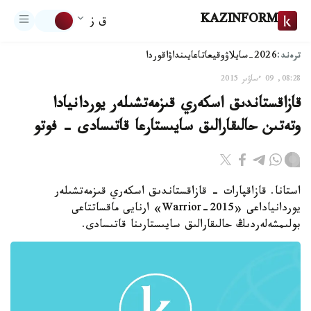
KAZINFORM
ق ز
ترەند:
2026-سايلاۋ
وقيعا
تاعايىنداۋ
اقوردا
08:28, 09 ءساۋىر 2015
قازاقستاندىق اسكەري قىزمەتشىلەر يوردانيادا
وتەتىن حالىقارالىق سايىستارعا قاتىسادى - فوتو
استانا. قازاقپارات - قازاقستاندىق اسكەري قىزمەتشىلەر
يوردانياداعى «Warrior-2015» ارنايى ماقساتتاعى
بولىمشەلەردىڭ حالىقارالىق سايىستارىنا قاتىسادى.