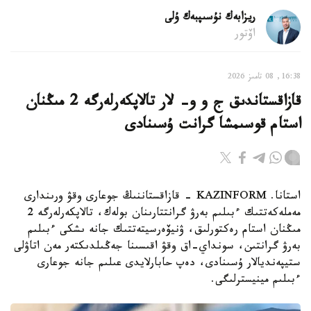
ريزابەك نۇسىپبەك ۇلى
اۆتور
16:38, 08 تامىز 2026
قازاقستاندىق ج و و- لار تالاپكەرلەرگە 2 مىڭنان
استام قوسىمشا گرانت ۇسىنادى
استانا. KAZINFORM - قازاقستاننىڭ جوعارى وقۋ ورىندارى
مەملەكەتتىك ءبىلىم بەرۋ گرانتتارىنان بولەك، تالاپكەرلەرگە 2
مىڭنان استام رەكتورلىق، ۋنيۆەرسيتەتتىك جانە ىشكى ءبىلىم
بەرۋ گرانتىن، سونداي-اق وقۋ اقىسىنا جەڭىلدىكتەر مەن اتاۋلى
ستيپەنديالار ۇسىنادى، دەپ حابارلايدى عىلىم جانە جوعارى
ءبىلىم مينيسترلىگى.