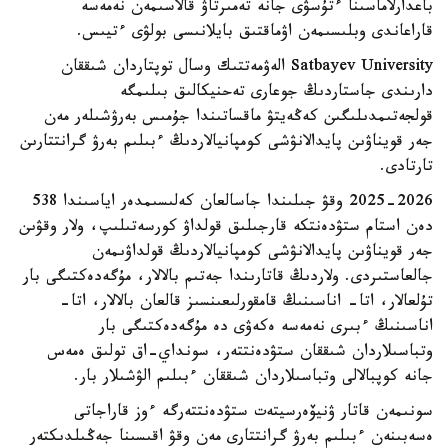
باعدارلاماسىنا ءتۇسۋى جانە تەمىرتاۋ قالاسىمەن نەمەسە
قاراعاندى وبلىسىمەن اۋماقتىق بايلانىسى بولۋى ءتيىس.
Satbayev University الەۋمەتتىك وسال توپتاردان شىققان
دارىندى جاستاردىڭ جوعارى تەحنيكالىق بىلىمگە
قولجەتىمدىلىگىن كەڭەيتۋ ماقساتىندا جۇمىس بەرۋشىلەر مەن
جەر قويناۋىن پايدالانۋشى كومپانيالاردىڭ ءبىلىم بەرۋ گرانتتارىن
تارتادى.
2025-2026 وقۋ جىلىندا جاسالعان كەلىسىمدەر اياسىندا 538
دەن استام ستۋدەنتكە قارجىلىق قولداۋ كورسەتىلىپ، ولار وقۋىن
جەر قويناۋىن پايدالانۋشى كومپانيالاردىڭ قولداۋىمەن
جالعاستىردى. ولاردىڭ قاتارىندا جەتىم بالالار، مۇگەدەكتىگى بار
تۇلعالار، اتا- اناسىنىڭ قامقورلىعىنسىز قالعان بالالار، اتا-
اناسىنىڭ ءبىرى نەمەسە ەكەۋى دە مۇگەدەكتىگى بار
وتباسىلاردان شىققان ستۋدەنتتەر، سونداي-اق تولىق ەمەس
جانە كوپبالالى وتباسىلاردان شىققان ءبىلىم الۋشىلار بار.
سونىمەن قاتار ۋنيۆەرسيتەت ستۋدەنتتەرگە ءوز قاراجاتى
ەسەبىنەن ءبىلىم بەرۋ گرانتتارى مەن وقۋ اقىسىنا جەڭىلدىكتەر