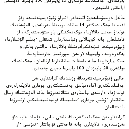
بەرىلەدى. جەڭىلدىك مولشەرى 15 پايىزدان 100 پايىزعا دەيىنگى
ارالىقتى قامتيدى.
حالەل دوسمۇحامەدوۆ اتىنداعى اتىراۋ ۋنيۆەرسيتەتىندە وقۋ
اقىسىنا جەڭىلدىكتەر 14 سانات بويىنشا بەرىلەدى. الەۋمەتتىك
قولداۋ جەتىم بالالارعا، مۇگەدەكتىگى بار ستۋدەنتتەرگە، از
قامتىلعان جانە كوپبالالى وتباسىلاردان شىققان ءبىلىم الۋشىلارعا،
ۋنيۆەرسيتەت قىزمەتكەرلەرىنىڭ بالالارىنا، «التىن بەلگى»
يەگەرلەرىنە، وليمپيادالار مەن سپورتتىق جارىستاردىڭ
جەڭىمپازدارىنا جانە باسقا دا ساناتتارعا ارنالعان. جەڭىلدىك
مولشەرى 20 پايىزدان 100 پايىزعا دەيىن جەتەدى.
جالپى ۋنيۆەرسيتەتتەردىڭ وزىندىك گرانتتارى مەن
جەڭىلدىكتەرى اكادەميالىق جەتىستىكتەرى جوعارى تالاپكەرلەردى
قولداۋعا، دارىندى جاستاردى ىنتالاندىرۋعا جانە الەۋمەتتىك وسال
ساناتتار ءۇشىن جوعارى ءبىلىمنىڭ قولجەتىمدىلىگىن ارتتىرۋعا
باعىتتالعان.
گرانتتار مەن جەڭىلدىكتەردىڭ ناقتى سانى، قۇجات قابىلداۋ
مەرزىمدەرى، تالاپتارى جانە قاجەتتى قۇجاتتار ءتىزىمى ءار