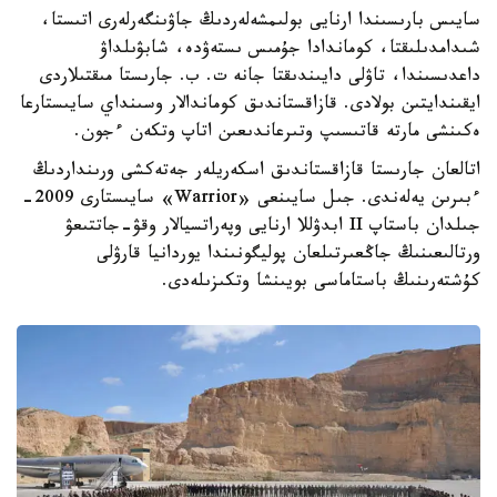
سايىس بارىسىندا ارنايى بولىمشەلەردىڭ جاۋىنگەرلەرى اتىستا،
شىدامدىلىقتا، كوماندادا جۇمىس ىستەۋدە، شابۋىلداۋ
داعدىسىندا، تاۋلى دايىندىقتا جانە ت. ب. جارىستا مىقتىلاردى
ايقىندايتىن بولادى. قازاقستاندىق كوماندالار وسىنداي سايىستارعا
ەكىنشى مارتە قاتىسىپ وتىرعاندىعىن اتاپ وتكەن ءجون.
اتالعان جارىستا قازاقستاندىق اسكەريلەر جەتەكشى ورىنداردىڭ
ءبىرىن يەلەندى. جىل سايىنعى «Warrior» سايىستارى 2009-
جىلدان باستاپ II ابدۋللا ارنايى وپەراتسيالار وقۋ-جاتتىعۋ
ورتالىعىنىڭ جاڭعىرتىلعان پوليگونىندا يوردانيا قارۋلى
كۇشتەرىنىڭ باستاماسى بويىنشا وتكىزىلەدى.