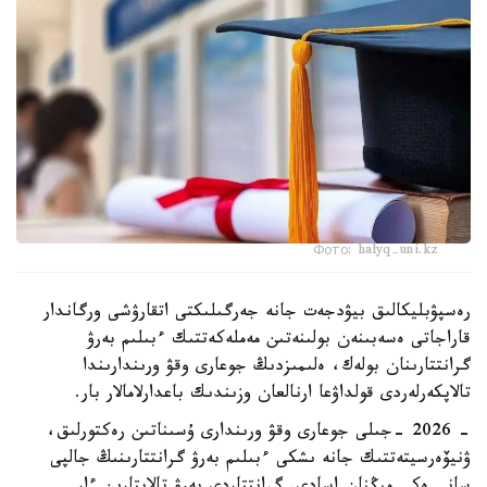
Фото: halyq-uni.kz
رەسپۋبليكالىق بيۋدجەت جانە جەرگىلىكتى اتقارۋشى ورگاندار
قاراجاتى ەسەبىنەن بولىنەتىن مەملەكەتتىك ءبىلىم بەرۋ
گرانتتارىنان بولەك، ەلىمىزدىڭ جوعارى وقۋ ورىندارىندا
تالاپكەرلەردى قولداۋعا ارنالعان وزىندىك باعدارلامالار بار.
- 2026 -جىلى جوعارى وقۋ ورىندارى ۇسىناتىن رەكتورلىق،
ۋنيۆەرسيتەتتىك جانە ىشكى ءبىلىم بەرۋ گرانتتارىنىڭ جالپى