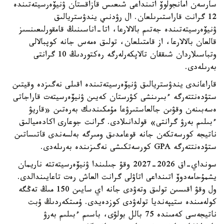
سارسەن امانجولوۆ اتىنداعى شىعىس قازاقستان ۋنيۆەرسيتەتىندە
12 گرانت قاراستىرىلعان. ال رۋدنىي يندۋستريالىق
ۋنيۆەرسيتەتىندە جەتىم بالالارعا، اتا-اناسىنىڭ قامقورلىعىنسىز
قالعان بالالارعا، از قامتىلعان، تولىق ەمەس جانە كوپبالالى
وتباسىلاردان شىققان تالاپكەرلەرگە رەكتوردىڭ 10 گرانتى
بەرىلەدى.
قاراعاندى يندۋستريالىق ۋنيۆەرسيتەتىندە اقىلى نەگىزدە وقيتىن
ستۋدەنتتەرگە ءبىرىنشى كۋرستان كەيىن ۋنيۆەرسيتەت قاراجاتى
ەسەبىنەن وقۋىن جالعاستىرۋعا مۇمكىندىك بەرەتىن «قاريۋ
ءبىلىم بەرۋ گرانتى» قولدانىلادى. گرانت جوعارى اكادەميالىق
ناتيجە كورسەتكەن جانە قوعامدىق ومىرگە بەلسەندى قاتىساتىن
ستۋدەنتتەرگە GPA كورسەتكىشى نەگىزىندە بەرىلەدى.
سونداي-اق 2026-2027 وقۋ جىلىندا ۋنيۆەرسيتەتتە ناريمان
يشمۇحامەدوۆ اتىنداعى اتاۋلى گرانت العاش رەت تاعايىندالدى.
ول وقۋ اقىسىن تولىق وتەۋدى جانە اي سايىن 150 مىڭ تەڭگە
كولەمىندە ستيپەنديا تولەۋدى كوزدەيدى. ۇمىتكەردىڭ ۇبت
ناتيجەسى كەمىندە 75 بالل بولۋى، باسىم ءبىلىم بەرۋ