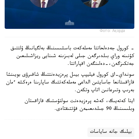
Фото: Ақорда
- كورول جەدەلحاتتا مەملەكەت باسشىسىنىڭ بەلگيانىڭ ۇلتتىق
كۇنىنە وراي بىلدىرگەن جىلى لەبىزىنە شىنايى ريزاشىلىعىن
جەتكىزگەن،-دەلىنگەن اقپاراتتا.
سونداي-اق كورول فيليپپ بيىل پرەزيدەنتتىڭ شاقىرۋى بويىنشا
قازاقستانعا جاسايتىن الداعى مەملەكەتتىك ساپارىنا ەرەكشە ءمان
بەرىپ وتىرعانىن اتاپ وتكەن.
ايتا كەتەيىك، كەشە پرەزيدەنت سولتۇستىك قازاقستان
وبلىسىنىڭ 90 جىلدىعىمەن قۇتتىقتادى.
بيلىك جانە ساياسات