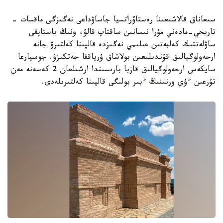
سىعاناق قالاشىعىنا رەستاۆراتسيا جاساۋداعى نەگىزگى ماقسات -
تاريحي-مادەني مۇرا نىسانىن ساقتاپ قالۋ، ونىڭ باستاپقى
ساۋلەتتىك كەلبەتىن عىلىمي نەگىزدە قالپىنا كەلتىرۋ جانە
ارحەولوگيالىق قۇندىلىعىن بولاشاق ۇرپاققا جەتكىزۋ. جوسپارعا
سايكەس ارحەولوگيالىق قازبا بارىسىندا ارشىلعان 2 كەسەنە مەن
تۇرعىن ءۇي ورنىنىڭ ءبىر بولىگى قالپىنا كەلتىرىلەدى.