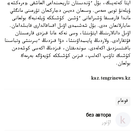
ايتا كەتەيىك، بۇل ءۇندىستان تاريحىنداعى العاشقى «ەرەكشە»
ۇيلەنۋ تويى ەمەس. وسىعان دەيىن دجاركحان تۇرعىنى مانگلي
ماندا قارعىسقا ۇشىراعانى ءۇشىن كۇشىككە ۇيلەنبەك بولعانى
حابارلانعان ەدى. بۇل شەشىمدى اۋىل اقساقالدارى قابىلداعان.
اۋىل دانالارىنىڭ ايتۋىنشا، وسى نەكە عانا قىزدى قارعىستان
قۇتقارادى. ولاردىڭ پايىمداۋىنشا، دۋا قىزدىڭ ءبىرىنشى وتباسىنا
باقىتسىزدىق اكەلەدى. سوندىقتان، قىزدىڭ اكەسى كوشەدەن
كۇشىك تاۋىپ اكەلىپ، قىزىن كۇشىككە كۇيەۋگە بەرمەك
بولعان.
kaz.tengrinews.kz
قوعام
без автора
اۆتور