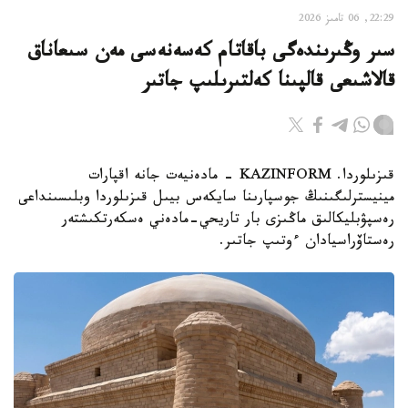
22:29, 06 تامىز 2026
سىر وڭىرىندەگى باقاتام كەسەنەسى مەن سىعاناق
قالاشىعى قالپىنا كەلتىرىلىپ جاتىر
قىزىلوردا. KAZINFORM - مادەنيەت جانە اقپارات
مينيسترلىگىنىڭ جوسپارىنا سايكەس بيىل قىزىلوردا وبلىسىنداعى
رەسپۋبليكالىق ماڭىزى بار تاريحي-مادەني ەسكەرتكىشتەر
رەستاۆراسيادان ءوتىپ جاتىر.