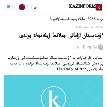
KAZINFORM
ق ز
ترەند:
2026-سايلاۋ
وقيعا
تاعايىنداۋ
اقوردا
00:09, 08 ءساۋىر 2015
ءۇندىستان ازاماتى جىلانعا ۇيلەنبەك بولدى
استانا. قازاقپارات - ءۇندىستاننىڭ سولتۇستىگىندەگى ۋرتتار-
پرادەش شتاتىنىڭ تۇرعىنى جىلانعا ۇيلەنبەك بولدى، - دەپ
حابارلايدى The Daily Mirror .