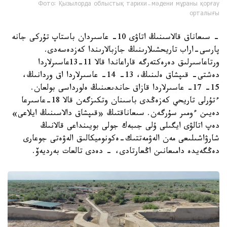
Фото: Қызылорда облыстық тарихи-мәдени мұраны қорғау
орталығы
- سىعاناق قالاسىنىڭ اتاۋى 10- عاسىردان باستاپ تۇركى جانە
پارسى-اراب تاريحشىلارىنىڭ جازبالارىندا كەزدەسەدى.
ورتاعاسىرلىق دەرەكتەرگە قاراعاندا قالا 11-13عاسىرلاردا
دەشتى- قىپشاق ەلىنىڭ، 13- 14- عاسىرلاردا اق وردانىڭ،
15- 17- عاسىرلاردا قازاق حاندىعىنىڭ ەلورداسى بولعان.
ءتۇرلى تاريحي كەزەڭدى باسىنان وتكىزگەن قالا 18-عاسىرعا
دەيىن ءومىر سۇرگەن. سىعاناقتىڭ «قىپشاق دالاسىنىڭ ايلاعى»
دەپ اتالۋى ايگىلى ۇلى جىبەك جولى بويىنداعى قالانىڭ
شارۋاشىلىعى مەن الەۋمەتتىك-ەكونوميكالىق الەۋەتى جوعارى
دەڭگەيدە دامىعانىن اڭعارتادى، - دەدى تالعات بەرديەۆ.