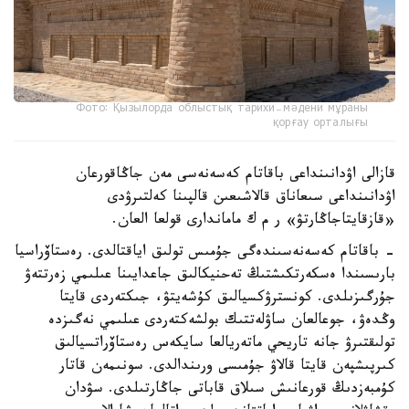
Фото: Қызылорда облыстық тарихи-мәдени мұраны
қорғау орталығы
قازالى اۋدانىنداعى باقاتام كەسەنەسى مەن جاڭاقورعان
اۋدانىنداعى سىعاناق قالاشىعىن قالپىنا كەلتىرۋدى
«قازقايتاجاڭارتۋ» ر م ك ماماندارى قولعا العان.
- باقاتام كەسەنەسىندەگى جۇمىس تولىق اياقتالدى. رەستاۆراسيا
بارىسىندا ەسكەرتكىشتىڭ تەحنيكالىق جاعدايىنا عىلىمي زەرتتەۋ
جۇرگىزىلدى. كونسترۋكسيالىق كۇشەيتۋ، جىكتەردى قايتا
وڭدەۋ، جوعالعان ساۋلەتتىك بولشەكتەردى عىلىمي نەگىزدە
تولىقتىرۋ جانە تاريحي ماتەريالعا سايكەس رەستاۆراتسيالىق
كىرپىشپەن قايتا قالاۋ جۇمىسى ورىندالدى. سونىمەن قاتار
كۇمبەزدىڭ قورعانىش سىلاق قاباتى جاڭارتىلدى. سۋدان