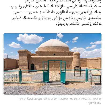
وقشاۋلانىپ، اۋماعى اباتتاندىرىلدى. اتالعان شارالار
ەسكەرتكىشتىڭ تاريحي ساۋلەتتىك كەلبەتىن ساقتاي وتىرىپ،
ونىڭ ۇزاقمەرزىمدى ساقتالۋىن قامتاماسىز ەتەدى، - دەدى
وبلىستىق تاريحي-مادەني مۇرانى قورعاۋ ورتالىعىنىڭ ءبولىم
مەڭگەرۋشىسى تالعات بەرديەۆ.
Фото: Қызылорда облыстық тарихи-мәдени мұраны қорғау
орталығы