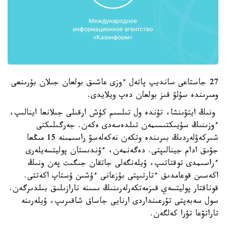
27 جاستاعى سانديپ پاتەل ءوزى عاشىق بولعان جىلان بۇرىنعى
ومىرىندە سۇلۋ قىز بولعان دەپ ويلايدى.
ونىڭ ايتۋىنشا، تۇندە ول تىلسىم كۇش ارقىلى جىلانعا اينالىپ،
ءوزىنىڭ سۇيىكتىسىمەن تىلدەسەدى ەكەن. جەرگىلىكتى
شىركەۋلەردىڭ بىرىندە وتكەن نەكەلەسۋ راسىمىنە 15 مىڭعا
جۋىق ادام جينالىپتى. دەگەنمەن، ءۇندىستان پوليتسەيلەرى
ءراسىمدى توقتاتىپ، ۇيلەنگەلى جاتقان جىگىت پەن ونىڭ
اكەسىن قوعامدىق ءتارتىپتى بۇزعانى ءۇشىن ۇستاپ اكەتتى.
قوناقتار پوليتسەي قىزمەتكەرلەرىنىڭ ىسىنە نارازىلىق بىلدىرگەن.
سول سەبەپتى تۇرعىنداردى ارنايى جاساق شاقىرىپ، ۇيلەرىنە
تاراتۋعا تۋرا كەلگەن.