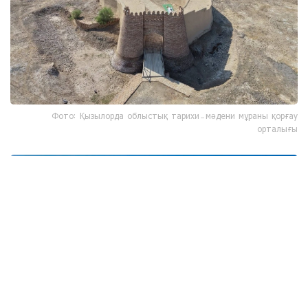
Фото: Қызылорда облыстық тарихи-мәдени мұраны қорғау
орталығы