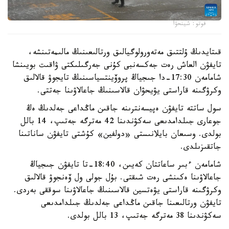
فوتو: شينحۋا
قىتايدىڭ ۇلتتىق مەتەورولوگيالىق ورتالىعىنىڭ مالىمەتىنشە،
تايفۋن العاش رەت جەكسەنبى كۇنى جەرگىلىكتى ۋاقىت بويىنشا
شامامەن 17:30-دا جىجياڭ پروۆينتسياسىنىڭ تايجوۋ قالالىق
وكرۋگىنە قاراستى يۋيحۋان قالاسىنىڭ جاعالاۋىنا جەتتى.
سول ساتتە تايفۋن ەپيسەنترىنە جاقىن ماڭداعى جەلدىڭ ەڭ
جوعارى جىلدامدىعى سەكۋندىنا 42 مەترگە جەتىپ، 14 بالل
بولدى. وسىعان بايلانىستى «دولفين» كۇشتى تايفۋن ساناتىنا
جاتقىزىلدى.
شامامەن ءبىر ساعاتتان كەيىن، 18:40-تا تايفۋن جىجياڭ
جاعالاۋىنا ەكىنشى رەت شىقتى. بۇل جولى ول ۆەنجوۋ قالالىق
وكرۋگىنە قاراستى يۋەتسين قالاسىنىڭ جاعالاۋىنا سوققى بەردى.
تايفۋن ورتالىعىنا جاقىن ماڭداعى جەلدىڭ جىلدامدىعى
سەكۋندىنا 38 مەترگە جەتىپ، 13 بالل بولدى.