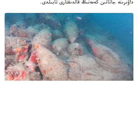
داۋىرىنە جاتاتىن كەمەنىڭ قالدىقتارى تابىلدى.
Фото: storiearcheostorie.com
بولجام بويىنشا، ول ءبىزدىڭ داۋىرىمىزگە دەيىنگى II- I
عاسىرلارعا تيەسىلى. بۇل تۋرالى euronews جازدى.
يتاليا مادەنيەت مينيسترلىگىنىڭ مالىمەتىنشە، كەمە سيتسيليانىڭ
باتىسىنداعى مادزارا- دەل-ۆاللو جاعالاۋىنان شامامەن ءۇش