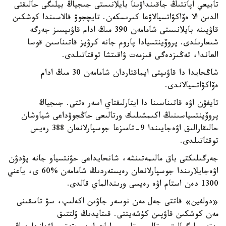
تابيعي اپاتتىڭ جاقىنداۋىنا بايلانىستى جىجياڭ بيلىگى حالىقتى
الدىن الا ەۆاكۋاتسيالاۋعا كىرىسكەن. تايچجوۋ قالاسىندا كوشكىن
قاۋپىنە بايلانىستى شامامەن 390 مىڭ ادام قاۋىپسىز جەرگە
شىعارىلدى. پروۆينتسيادا پاروم جانە كرۋيز قاتىناسىن قوسا
العاندا، تەڭىزدەگى قىزمەت ۋاقىتشا توقتاتىلدى.
شاڭحايدا دا قاۋىپتى ايماقتاردان شامامەن 30 مىڭ ادام
ەۆاكۋاتسيالاندى.
تايفۋن اۋە قاتىناسىنا دا ايتارلىقتاي اسەر ەتتى. جىجياڭ
پروۆينتسياسىنىڭ اكىمشىلىك ورتالىعى حاڭجوۋداعى شياوشان
حالىقارالىق اۋەجايىندا 9-تامىزعا جوسپارلانعان 388 رەيس
توقتاتىلدى.
جەرگىلىكتى باق مالىمەتىنشە، شانحايداعى حۋنتسياو جانە پۋدۋن
اۋەجايلارىندا جوسپارلانعان رەيستەردىڭ شامامەن %60 ى، ياعني
1300 دەن استام اۋە رەيسى ورىندالماي قالدى.
«دولفين» قاتتى جەل مەن نوسەر جاۋىن اكەلىپ، سۋ تاسقىنى
مەن كوشكىن قاۋپىن كۇشەيتتى. قىتايدىڭ ۇلتتىق