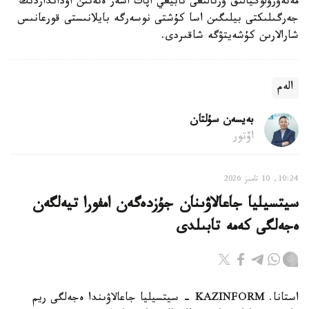
مەتەورولوگيالىق ورتالىعى تابيعي اپات اسەر ەتەتىن اۋدانداردىڭ
جەرگىلىكتى بيلىگىن اسا كۇشتى نوسەرگە بايلانىستى قورعانىس
شارالارىن كۇشەيتۋگە شاقىردى.
الەم
بەيسەن سۇلتان
اۆتور
10:24, 10 تامىز 2026
سيتسيليا جاعالاۋىنان جۇزدەگەن امفورا تيەلگەن
ەجەلگى كەمە تابىلدى
استانا. KAZINFORM - سيتسيليا جاعالاۋىندا ەجەلگى ريم