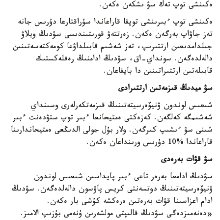
ەكىنشى توپ تەك سۋ ىشكەن ەكەن.
ەكىنشى توپ ءبىرىنشى توپقا قاراعاندا سۇراقتارعا دۇرىس جانە
تەز جاۋاپ بەرگەن ەكەن. زەرتتەۋ قورىتىندىسى سۋدىڭ ويلاۋ
جىلدامدىعىن ارتتىرىپ، تەز شەشىم قابىلداۋعا كومەكتەسەتىنىن
دالەلدەگەن. سونداي-اق، سۋدىڭ ادامنىڭ رەفلەكستىك
قابىلەتىن ارتتىراتىنىن دا بايقاعان.
سۋ ميدىڭ قىزمەتىن ارتتىرادى
شىعىس لوندون ۋنيۆەرسيتەتىنىڭ قىزمەتكەرلەرى وسىنداي
شەشىمگە كەلگەن. كەزەكتى ەمتيحانعا ءبىر توپ ستۋدەنت ءبىر
شىنى سۋ ءىشىپ كىرگەن. ولار بۇل جولى الدىڭعى ەمتيحاندارىنا
قاراعاندا %10 دۇرىس ورىنداعان ەكەن.
سۋ قۋات بەرەدى
سۋدىڭ ادامعا بەرەر تاعى ءبىر پايداسىن شىعىس لوندون
ۋنيۆەرسيتەتىنىڭ دوتسەنتى كريس پاۋسون دالەلدەگەن. سۋدىڭ
ادام اعزاسىنا قۋات بەرەتىن ەرەكشە كۇشى بار ەكەن.
«دەنەمىزدەگى سۋدىڭ قالىپتى مولشەرىن ۇنەمى بۇزىپ الامىز.