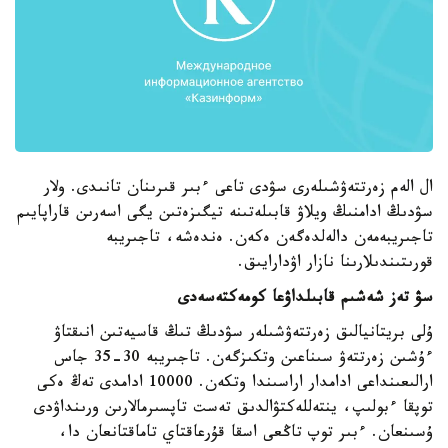
ال الەم زەرتتەۋشىلەرى سۋدى تاعى ءبىر قىرىنان تانىدى. ولار
سۋدىڭ ادامنىڭ ويلاۋ قابىلەتىنە تيگىزەتىن يگى اسەرىن قاراپايىم
تاجىريبەمەن دالەلدەگەن ەكەن. ەندەشە، تاجىريبە
قورىتىندىلارىنا نازار اۋدارايىق.
سۋ تەز شەشىم قابىلداۋعا كومەكتەسەدى
ۇلى بريتانيالىق زەرتتەۋشىلەر سۋدىڭ تىڭ قاسيەتىن انىقتاۋ
ءۇشىن زەرتتەۋ سىناعىن وتكىزگەن. تاجىريبە 30-35 جاس
ارالىعىنداعى ادامدار اراسىندا وتكەن. 10000 ادامدى تەڭ ەكى
توپقا ءبولىپ، ينتەللەكتۋالدىق تەست تاپسىرمالارىن ورىنداۋدى
ۇسىنعان. ءبىر توپ تاڭعى اسقا قۇرعاقتاي تاماقتانعان دا،