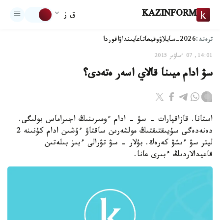
KAZINFORM
ق ز
ترەند:
2026-سايلاۋ
وقيعا
تاعايىنداۋ
اقوردا
14:01, 07 ءساۋىر 2015
سۋ ادام ميىنا قالاي اسەر ەتەدى؟
استانا. قازاقپارات - سۋ - ادام ءومىرىنىڭ اجىراماس بولىگى.
دەنەدەگى سۇيىقتىقتىڭ مولشەرىن ساقتاۋ ءۇشىن ادام كۇنىنە 2
ليتر سۋ ءىشۋ كەرەك. بۇلار - سۋ تۋرالى ءبىز بىلەتىن
قاعيدالاردىڭ ءبىرى عانا.