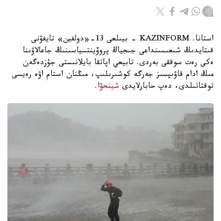
استانا. KAZINFORM - بيىلعى 13-«دولفين» تايفۋنى
قىتايدىڭ شىعىسىنداعى جىجياڭ پروۆينتسياسىنىڭ جاعالاۋىنا
ەكى رەت سوققى بەردى. تابيعي اپاتقا بايلانىستى جۇزدەگەن
مىڭ ادام قاۋىپسىز جەرگە كوشىرىلىپ، مىڭنان استام اۋە رەيسى
توقتاتىلدى، دەپ حابارلايدى
شينحۋا
.