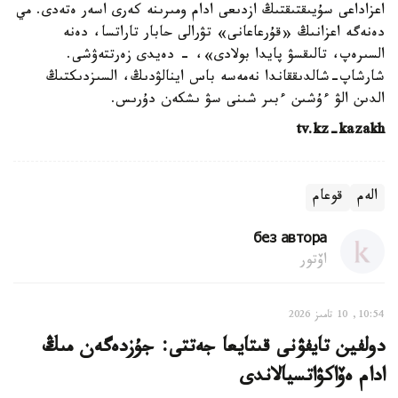
اعزاداعى سۇيىقتىقتىڭ ازدىعى ادام ومىرىنە كەرى اسەر ەتەدى. مي
دەنەگە اعزانىڭ «قۇرعاعانى» تۋرالى حابار تاراتسا، دەنە
السىرەپ، تالىقسۋ پايدا بولادى»، - دەيدى زەرتتەۋشى.
شارشاپ-شالدىققاندا نەمەسە باس اينالۋدىڭ، السىزدىكتىڭ
الدىن الۋ ءۇشىن ءبىر شىنى سۋ ىشكەن دۇرىس.
tv.kz-kazakh
الەم
قوعام
без автора
اۆتور
10:54, 10 تامىز 2026
دولفين تايفۋنى قىتايعا جەتتى: جۇزدەگەن مىڭ
ادام ەۆاكۋاتسيالاندى