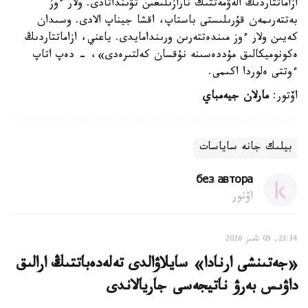
ازاماتتاردىڭ الەۋمەتتىك نارازىلىعىن تۋىنداتادى. ولار ءوز
بەتتەرىمەن قۇرىلىستى باستاپ، اقشا جيناپ الادى. وسىدان
كەيىن ولار ءوز مىندەتتەرىن ورىندامايدى. ياعني، ازاماتتاردىڭ
ەكونوميكالىق مۇددەسىنە نۇقسان كەلتىرەدى»، - دەپ اتاپ
ءوتتى ەلوردا اكىمى.
اۆتور:
مارلان جيەمباي
بيلىك جانە ساياسات
без автора
اۆتور
23:34, 05 تامىز 2026
«جەتىنشى ارنادا» سايلاۋالدى تەلەدەباتتىڭ ارالىق
داۋىس بەرۋ ناتيجەسى جاريالاندى