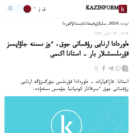
KAZINFORM
ق ز
ترەند:
2026-سايلاۋ
وقيعا
تاعايىنداۋ
اقوردا
13:30, 07 ءساۋىر 2015
ەلوردادا ارنايى رۇقساتى جوق، ءوز ىسىنە جاۋاپسىز
قۇرىلىسشىلار بار - استانا اكىمى
استانا. قازاقپارات - ەلوردادا قۇرىلىس جۇرگىزۋگە ارنايى
رۇقساتى جوق ءبىرقاتار كومپانيا جۇمىس ىستەۋدە.