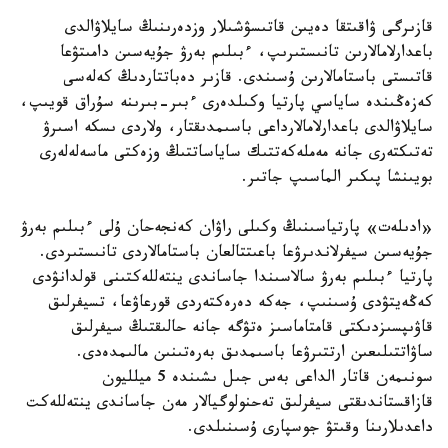
قازىرگى ۋاقىتقا دەيىن قاتىسۋشىلار وزدەرىنىڭ سايلاۋالدى
باعدارلامالارىن تانىستىرىپ، ءبىلىم بەرۋ جۇيەسىن دامىتۋعا
قاتىستى باستامالارىن ۇسىندى. قازىر دەباتتاردىڭ كەلەسى
كەزەڭىندە ساياسي پارتيا وكىلدەرى ءبىر-بىرىنە سۇراق قويىپ،
سايلاۋالدى باعدارلامالارداعى باسىمدىقتار، ولاردى ىسكە اسىرۋ
تەتىكتەرى جانە مەملەكەتتىك ساياساتتىڭ وزەكتى ماسەلەلەرى
بويىنشا پىكىر الماسىپ جاتىر.
«ادىلەت» پارتياسىنىڭ وكىلى راۋان كەنجەحان ۇلى ءبىلىم بەرۋ
جۇيەسىن سيفرلاندىرۋعا باعىتتالعان باستامالاردى تانىستىردى.
پارتيا ءبىلىم بەرۋ سالاسىندا جاساندى ينتەللەكتىنى قولدانۋدى
كەڭەيتۋدى ۇسىنىپ، جەكە دەرەكتەردى قورعاۋعا، تسيفرلىق
قاۋىپسىزدىكتى قامتاماسىز ەتۋگە جانە حالىقتىڭ سيفرلىق
ساۋاتتىلىعىن ارتتىرۋعا باسىمدىق بەرەتىنىن مالىمدەدى.
سونىمەن قاتار الداعى بەس جىل ىشىندە 5 ميلليون
قازاقستاندىقتى سيفرلىق تەحنولوگيالار مەن جاساندى ينتەللەكت
داعدىلارىنا وقىتۋ جوسپارى ۇسىنىلدى.