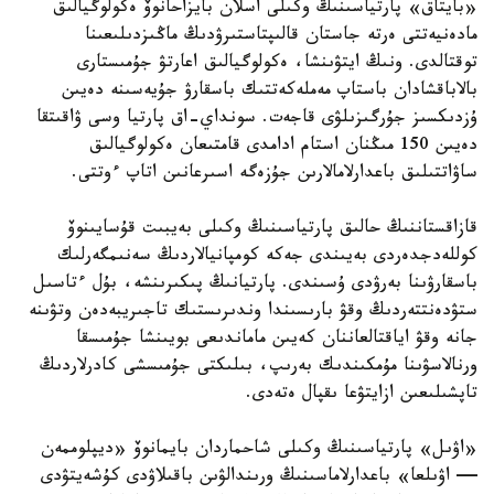
«بايتاق» پارتياسىنىڭ وكىلى اسلان بايزاحانوۆ ەكولوگيالىق
مادەنيەتتى ەرتە جاستان قالىپتاستىرۋدىڭ ماڭىزدىلىعىنا
توقتالدى. ونىڭ ايتۋىنشا، ەكولوگيالىق اعارتۋ جۇمىستارى
بالاباقشادان باستاپ مەملەكەتتىك باسقارۋ جۇيەسىنە دەيىن
ۇزدىكسىز جۇرگىزىلۋى قاجەت. سونداي-اق پارتيا وسى ۋاقىتقا
دەيىن 150 مىڭنان استام ادامدى قامتىعان ەكولوگيالىق
ساۋاتتىلىق باعدارلامالارىن جۇزەگە اسىرعانىن اتاپ ءوتتى.
قازاقستاننىڭ حالىق پارتياسىنىڭ وكىلى بەيبىت قۇسايىنوۆ
كوللەدجدەردى بەيىندى جەكە كومپانيالاردىڭ سەنىمگەرلىك
باسقارۋىنا بەرۋدى ۇسىندى. پارتيانىڭ پىكىرىنشە، بۇل ءتاسىل
ستۋدەنتتەردىڭ وقۋ بارىسىندا وندىرىستىك تاجىريبەدەن وتۋىنە
جانە وقۋ اياقتالعاننان كەيىن ماماندىعى بويىنشا جۇمىسقا
ورنالاسۋىنا مۇمكىندىك بەرىپ، بىلىكتى جۇمىسشى كادرلاردىڭ
تاپشىلىعىن ازايتۋعا ىقپال ەتەدى.
«اۋىل» پارتياسىنىڭ وكىلى شاحماردان بايمانوۆ «ديپلوممەن
— اۋىلعا» باعدارلاماسىنىڭ ورىندالۋىن باقىلاۋدى كۇشەيتۋدى