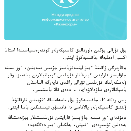
بۇل تۋرالى بۇگىن ەلوردالىق كاسىپكەرلەر كونفەرەنسياسىندا استانا
اكىمى ادىلبەك جاقسىبەكوۆ ايتتى.
«قازىرگى ۋاقىتتا ءبىز ليتسەنزياسىز جۇمىس ىسەيتىن، ءوز ىسىنە
جاۋاپسىز قارايتىن ءبىرقاتار قۇرىلىس كومپانيالارىن بىلەمىز. ولار
ۇلەسكەرلىك قۇرىلىس تۋرالى زاڭدى قاپەرگە الماستان
باسپانالاردى ساۋدالاۋدا»، - دەدى قالا باسشىسى.
وسى رەتتە ءا. جاقسىبەكوۆ بۇل ماسەلەنىڭ ءتۇيىنىن تارقاتۋعا
ۇلتتىق كاسىپكەرلەر پالاتاسى دا قاتىسۋى تيىستىگىن باسا ايتتى.
«مۇنداي ءوز ىسىنە جاۋاپسىز قارايتىن قۇرىلىسشىلار بيزنەستىڭ
بەدەلىن تۇسىرەدى. ءتىپتى، بەلگىلى ءبىر دەڭگەيدە