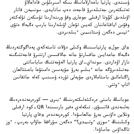
ۇسىندى. پارتيا باعدارلامانىڭ ىسكە اسىرىلۋىن قاداعالاۋ
تەتىكتەرىن جەتىلدىرۋ قاجەت دەپ سانايدى. سونىمەن قاتار
اۋىلدىق كۆوتا ارقىلى جوعارى وقۋ ورىندارىنا تۇسكەن تۇلەكتەر
وقۋىن اياقتاعاننان كەيىن تۋعان اۋىلدارىنا بارىپ ەڭبەك ەتۋى
ءتيىس دەگەن ۇستانىمىن ءبىلدىردى.
«اق جول» پارتياسىنىڭ وكىلى دۋلات تاستەكەي پەداگوگتەردىڭ
ەڭبەك جاعدايىن جاقسارتۋ جانە جالاقىسىن ارتتىرۋ قاجەتتىگىنە
نازار اۋداردى. سونداي-اق پارتيا الەۋمەتتىك ساياساتتى
جەتىلدىرۋگە جانە ءبىلىم بەرۋ جۇيەسىن دامىتۋعا باعىتتالعان
زاڭنامالىق باستامالاردى جۇيەلى تۇردە ۇسىنىپ كەلە جاتقانىن
اتاپ ءوتتى.
جوبانىڭ باستى ەرەكشەلىكتەرىنىڭ ءبىرى — كورەرمەندەردىڭ
بەلسەندى قاتىسۋى. تىكەلەي ەفير بارىسىندا QR-كود ارقىلى
ونلاين داۋىس بەرۋ جالعاسۋدا. كورەرمەندەر «قاي پارتيا
وكىلىنىڭ ءسوزى ءوتىمدى؟“ دەگەن سۇراققا جاۋاپ بەرىپ، ءوز
تاڭداۋىن جاساۋدا.