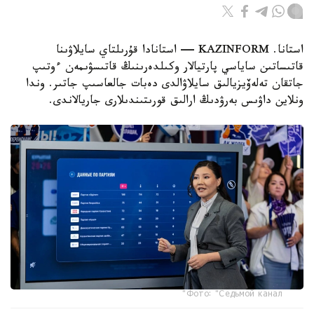
استانا. KAZINFORM — استانادا قۇرىلتاي سايلاۋىنا
قاتىساتىن ساياسي پارتيالار وكىلدەرىنىڭ قاتىسۋىمەن ءوتىپ
جاتقان تەلەۆيزيالىق سايلاۋالدى دەبات جالعاسىپ جاتىر. وندا
ونلاين داۋىس بەرۋدىڭ ارالىق قورىتىندىلارى جاريالاندى.
Фото: "Седьмой канал"