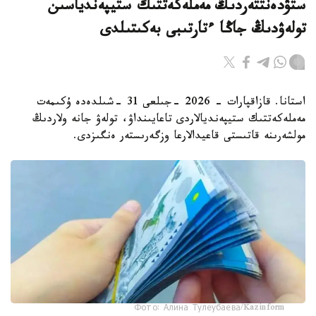
ستۋدەنتتەردىڭ مەملەكەتتىك ستيپەندياسىن
تولەۋدىڭ جاڭا ءتارتىبى بەكىتىلدى
استانا. قازاقپارات - 2026 -جىلعى 31 -شىلدەدە ۇكىمەت
مەملەكەتتىك ستيپەنديالاردى تاعايىنداۋ، تولەۋ جانە ولاردىڭ
مولشەرىنە قاتىستى قاعيدالارعا وزگەرىستەر ەنگىزدى.
Фото: Алина Тулеубаева/Kazinform