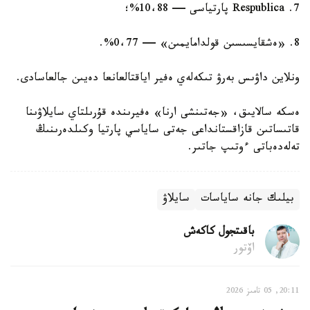
7. Respublica پارتياسى — 10،88%؛
8. «ەشقايسىسىن قولدامايمىن» — 0،77%.
ونلاين داۋىس بەرۋ تىكەلەي ەفير اياقتالعانعا دەيىن جالعاسادى.
ەسكە سالايىق، «جەتىنشى ارنا» ەفيرىندە قۇرىلتاي سايلاۋىنا
قاتىساتىن قازاقستانداعى جەتى ساياسي پارتيا وكىلدەرىنىڭ
تەلەدەباتى ءوتىپ جاتىر.
بيلىك جانە ساياسات
سايلاۋ
باقىتجول كاكەش
اۆتور
20:11, 05 تامىز 2026