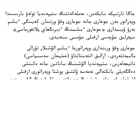
جاڭا تارتىپكە سايكەس، مەملەكەتتىك ستيپەنديا تولەۋ بارىسىندا
وپەراتور مەن جوعارى جانە جوعارى وقۋ ورنىنان كەيىنگى ءبىلىم
بەرۋ ۇيىمدارى «جوعارى ءبىلىمنىڭ ءبىرىڭعاي پلاتفورماسى»
سيفرلىق جۇيەسى ارقىلى جۇمىس ىستەيدى.
جوعارى وقۋ ورىندارى وپەراتورعا ءبىلىم الۋشىلار تۋرالى
مالىمەتتەردى، ارالىق اتتەستاتتاۋ (ەمتيحان سەسسياسى)
ناتيجەلەرىن، ستيپەنديا الۋشىنىڭ ساناتىن جانە ەكىنشى
دەڭگەيلى بانكتەگى نەمەسە ۇلتتىق پوشتا وپەراتورى ارقىلى
اشىلعان اعىمداعى شوتىنىڭ دەرەكتەرىن ءار ايدىڭ 12-سىنەن
كەشىكتىرمەي جىبەرۋى ءتيىس.
ەگەر ايدىڭ 12- ءسى دەمالىس كۇنىنە سايكەس كەلسە، قۇجات
تاپسىرۋ مەرزىمى ودان كەيىنگى العاشقى جۇمىس كۇنىنە
اۋىستىرىلادى.
وپەراتور جوعارى وقۋ ورىندارىنان كەلىپ تۇسكەن مالىمەتتەردى
بەس جۇمىس كۇنى ىشىندە قاراپ، عىلىم جانە جوعارى ءبىلىم