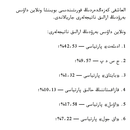
العاشقى كەزەڭدەردىڭ قورىتىندىسى بويىنشا ونلاين داۋىس
بەرۋدىڭ ارالىق ناتيجەلەرى جاريالاندى.
ونلاين داۋىس بەرۋدىڭ ارالىق ناتيجەلەرى:
1. ادىلەت» پارتياسى — 42،53%؛
2. ج س د پ — 9،57%؛
3. «بايتاق» پارتياسى — 1،32%؛
4. قازاقستاننىڭ حالىق پارتياسى — 10،13%؛
5. «اۋىل» پارتياسى — 17،58%؛
6. «اق جول» پارتياسى — 7،22%؛