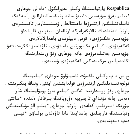
Respublica پارتياسىنىڭ وكىلى مەيرامگۇل ءمادالى جوعارى
ءبىلىم بەرۋ جۇيەسىن دامىتۋ جانە ونىڭ حالىقارالىق باسەكەگە
قابىلەتتىلىگىن ارتتىرۋعا باعىتتالعان ۇسىنىستارىن تانىستىردى.
پارتيا شەتەلدىك تالاپكەرلەرگە ارنالعان سيفرلىق قابىلداۋ
جۇيەسىن ەنگىزۋدى، قوس ديپلومدى باعدارلامالاردى
كەڭەيتۋدى، ءبىلىم ەكسپورتىن دامىتۋدى، تاۋەلسىز اككرەديتتەۋ
جۇيەسىن جەتىلدىرۋدى جانە جوعارى وقۋ ورىندارىنىڭ
اكادەميالىق ەركىندىگىن كەڭەيتۋدى ۇسىندى.
ج س د پ وكىلى ماقسۋت ناسيبۋلوۆ جوعارى ءبىلىمنىڭ
قولجەتىمدىلىگىن ارتتىرۋدى قولدايتىنىن ايتتى. ونىڭ پىكىرىنشە،
جوعارى وقۋ ورىندارىندا تەگىن ءبىلىم بەرۋ پوپۋليستىك شارا
ەمەس جانە مۇنداي تاجىريبە ەۋروپانىڭ بىرقاتار ەلىندە ءساتتى
جۇزەگە اسىرىلىپ كەلەدى. پارتيا جوعارى ءبىلىم الۋ مۇمكىندىگى
وتباسىنىڭ قارجىلىق جاعدايىنا عانا تاۋەلدى بولماۋى ءتيىس
دەپ ەسەپتەيدى.