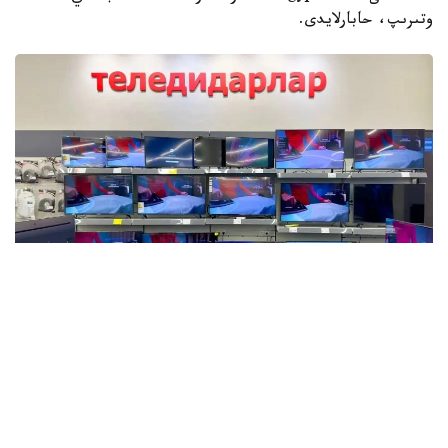
وتىرىپ، حابارلايدى.
Фото: Мақсат Шағырбаев / Kazinform
2026 -جىلى قاڭتار-ماۋسىم ايلارىندا وتاندىق كاسىپورىندار
112,9 مىڭ تەلەديدار وندىرگەن. بۇل وتكەن جىلدىڭ سايكەس
كەزەڭىمەن سالىستىرعاندا، 2,9 ەسە كوپ.