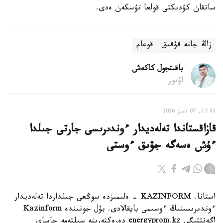
ساتقان كۇدىكتى قولعا تۇسكەن ەدى.
زاڭ جانە قۇقىق
قوعام
باقىتجول كاكەش
اۆتور
17:43, 07 تامىز 2026
قازاقستاندا تەلەديدار ءوندىرىسى جارتى جىلدا
ءۇش ەسەگە جۋىق ءوستى
استانا. KAZINFORM - ەلىمىزدە سوڭعى جىلداردا تەلەديدار
ءوندىرىسىنىڭ ءوسىمى بايقالادى. بۇل جونىندە Kazinform
اگەنتتىگى energyprom.kz دەرەكتەرىنە سىلتەمە جاساي