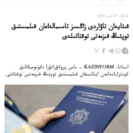
18:21, 07 تامىز 2026
قىتايدان تاۋاردى زاڭسىز تاسىمالداعان قىلمىستىق
توپتىڭ قىزمەتى توقتاتىلدى
استانا. KAZINFORM - باس پروكۋراتۋرا ەكونوميكالىق
كونتراباندامەن اينالىسقان قىلمىستىق توپتىڭ قىزمەتىن توقتاتتى.