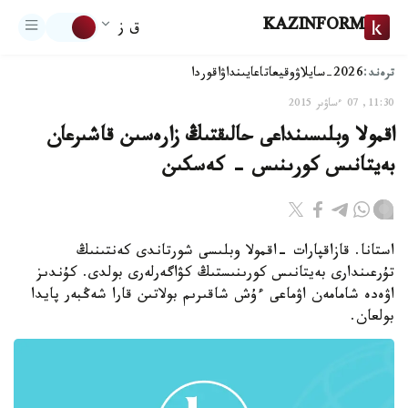
KAZINFORM
ق ز
ترەند:
2026-سايلاۋ
وقيعا
تاعايىنداۋ
اقوردا
11:30, 07 ءساۋىر 2015
اقمولا وبلىسىنداعى حالىقتىڭ زارەسىن قاشىرعان
بەيتانىس كورىنىس - كەسكىن
استانا. قازاقپارات -اقمولا وبلىسى شورتاندى كەنتىنىڭ
تۇرعىندارى بەيتانىس كورىنىستىڭ كۋاگەرلەرى بولدى. كۇندىز
اۋەدە شامامەن اۋماعى ءۇش شاقىرىم بولاتىن قارا شەڭبەر پايدا
بولعان.