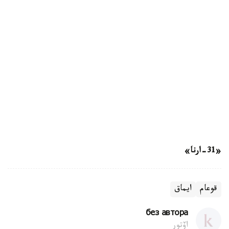
«31-ارنا»
قوعام
ايماق
без автора
اۆتور