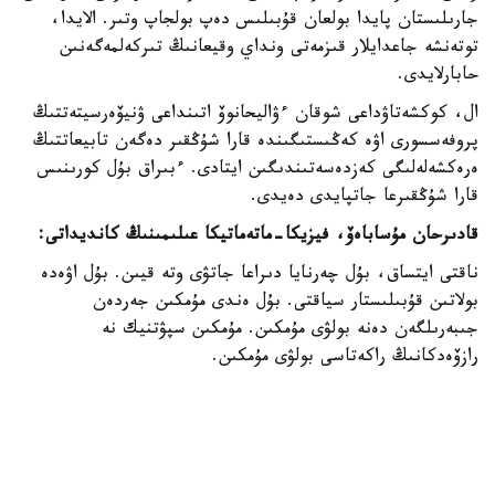
جارىلىستان پايدا بولعان قۇبىلىس دەپ بولجاپ وتىر. الايدا،
توتەنشە جاعدايلار قىزمەتى ونداي وقيعانىڭ تىركەلمەگەنىن
حابارلايدى.
ال، كوكشەتاۋداعى شوقان ءۋاليحانوۆ اتىنداعى ۋنيۆەرسيتەتتىڭ
پروفەسسورى اۋە كەڭىستىگىندە قارا شۇڭقىر دەگەن تابيعاتتىڭ
ەرەكشەلەلىگى كەزدەسەتىندىگىن ايتادى. ءبىراق بۇل كورىنىس
قارا شۇڭقىرعا جاتپايدى دەيدى.
قادىرحان مۇساباەۆ، فيزيكا-ماتەماتيكا عىلىمىنىڭ كانديداتى:
ناقتى ايتساق، بۇل چەرنايا دىراعا جاتۋى وتە قيىن. بۇل اۋەدە
بولاتىن قۇبىلىستار سياقتى. بۇل ەندى مۇمكىن جەردەن
جىبەرىلگەن دەنە بولۋى مۇمكىن. مۇمكىن سپۋتنيك نە
رازۆەدكانىڭ راكەتاسى بولۋى مۇمكىن.