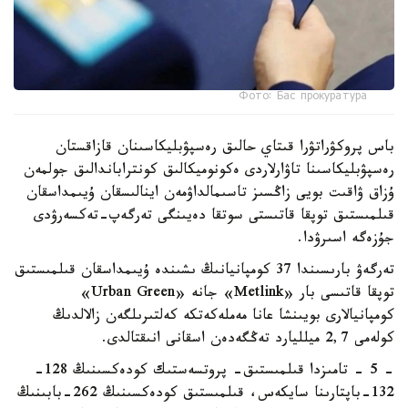
Фото: Бас прокуратура
باس پروكۋراتۋرا قىتاي حالىق رەسپۋبليكاسىنان قازاقستان
رەسپۋبليكاسىنا تاۋارلاردى ەكونوميكالىق كونتراباندالىق جولمەن
ۇزاق ۋاقىت بويى زاڭسىز تاسىمالداۋمەن اينالىسقان ۇيىمداسقان
قىلمىستىق توپقا قاتىستى سوتقا دەيىنگى تەرگەپ-تەكسەرۋدى
جۇزەگە اسىرۋدا.
تەرگەۋ بارىسىندا 37 كومپانيانىڭ ىشىندە ۇيىمداسقان قىلمىستىق
توپقا قاتىسى بار «Metlink» جانە «Urban Green»
كومپانيالارى بويىنشا عانا مەملەكەتكە كەلتىرىلگەن زالالدىڭ
كولەمى 2,7 ميلليارد تەڭگەدەن اسقانى انىقتالدى.
- 5 - تامىزدا قىلمىستىق- پروتسەستىك كودەكسىنىڭ 128-
132-باپتارىنا سايكەس، قىلمىستىق كودەكسىنىڭ 262-بابىنىڭ