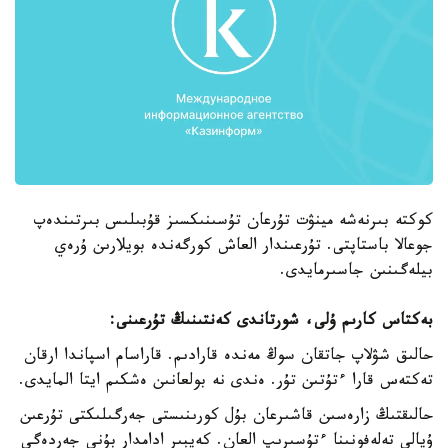
كوكتە بىرنەشە مينۋت تۇرعان تۇسىنىكسىز قۇبىلىس بىرتىندەپ
جوعالا باستاپتى. تۇرعىندار العاش كورگەندە بويلارىن ۇرەي
بيلەگىنىن جاسىرمايدى.
بەكتاس كارىم ۇلى، شورتاندى كەنتىنىڭ تۇرعىنى:
حالىق شۋلاپ جاتقان سوڭ مەندە قارادىم. قاراسام اسپاندا ارقان
تەكتەس قارا ءتۇتىن تۇر. ەندى نە بولعانىن ەشكىم ايتا المايدى.
حالىقتىڭ زارەسىن قاشىرعان بۇل كورىنىستى جەرگىلىكتى تۇرعىن
ۇيالى تەلەفونىنا ءتۇسىرىپ العان. كەيبىر ادامدار بۇنى جەردەگى