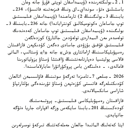
1, 2-بولىكتەرىندە (ۇيىمداسقان توپتى قۇرۋ جانە وعان
باسشىلىق ەتۋ، سونداي-اق ونىڭ قىزمەتىنە قاتىسۋ)، 234-
بابىنىڭ 3-بولىگىنىڭ 2) تارماعىندا (ۇيىمداسقان قىلمىستىق
توپ جاساعان ەكونوميكالىق كونتراباندا) جانە 236-بابىنىڭ 3-
بولىگىندە (ۇيىمداسقان قىلمىستىق توپ جاساعان كەدەندىك
تولەمدەر مەن الىمداردى تولەۋدەن جالتارۋ) كوزدەلگەن
قىلمىستىق قۇقىق بۇزۋدى جاسادى دەگەن كۇدىكپەن قازاقستان
رەسپۋبليكاسىنىڭ ازاماتتارى «ش» جانە «ا» ۇستالىپ، الماتى
قالاسى پوليتسيا دەپارتامەنتىنىڭ ۋاقىتشا ۇستاۋ يزولياتورىنا
قامالدى، - دەلىنگەن باس پروكۋراتۋرا حابارلاماسىندا.
2026 -جىلعى 7-تامىزدا تەرگەۋ سوتىنىڭ قاۋلىسىمەن اتالعان
كۇدىكتىلەرگە قاتىستى كۇزەتپەن ۇستاۋ تۇرىندەگى بۇلتارتپاۋ
شاراسى سانكسيالاندى.
قازاقستان رەسپۋبليكاسى قىلمىستىق- پروتسەستىك
كودەكسىنىڭ 201-بابىنا سايكەس وزگە اقپارات جاريا ەتۋگە
جاتپايدى.
ايتا كەتەلىك الماتىدا جالعان مەملەكەتتىك تىركەۋ نومىرلەرىن