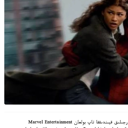
بۇل كەلىسىم 1998 -جىلى جاسالعان. سول كەزدە قارجىلىق قيىندىققا تاپ بولعان Marvel Entertainment