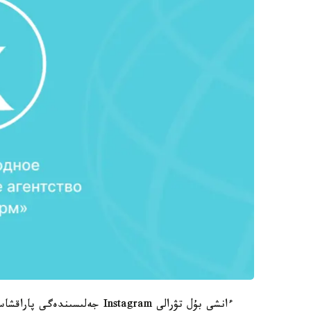
ءانشى بۇل تۋرالى Instagram ج