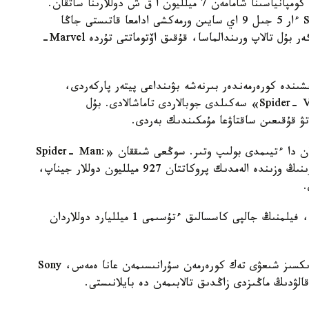
«ورمەكشى ادامنىڭ» كينوقۇقىقتارىن Sony Pictures كومپانياسىنا شامامەن 7 ميلليون ا ق ش دوللارىنا ساتقان.
الايدا كەلىسىمدە ماڭىزدى شارت قاراستىرىلعان: Sony ءار 5 جىل 9 اي سايىن ورمەكشى ادامعا قاتىستى جاڭا
تولىقمەتراجدى فيلمدى پروكاتقا شىعارۋى ءتيىس. ەگەر بۇل تالاپ ورىندالماسا، قۇقىق اۆتوماتتى تۇردە Marvel-
ندە كورەرمەندەر بىرنەشە بۋىنداعى پيتەر پاركەردى،
سونداي-اق «Venom» ،«Morbius» جانە «Spider- Verse» سەكىلدى جوبالاردى تاماشالادى. بۇل
ستۋديا ءۇشىن بۇل ستراتەگيا كوممەرتسيالىق تۇرعىدان دا ءتيىمدى بولىپ وتىر. سوڭعى شىققان «Spider- Man:
Brand New Day» فيلمى العاشقى دەمالىس كۇندەرىنىڭ وزىندە الەمدىك پروكاتتان 927 ميلليون دوللار جيناپ،
.
ساراپشىلاردىڭ باعالاۋىنشا، قازىرگى قارقىن ساقتالسا، فيلمنىڭ جالپى كاسسالىق ءتۇسىمى 1 ميلليارد دوللاردان
وسىلايشا، «ورمەكشى ادام» تۋرالى فيلمدەردىڭ ۇزدىكسىز شىعۋى تەك كورەرمەن سۇرانىسىمەن عانا ەمەس، Sony