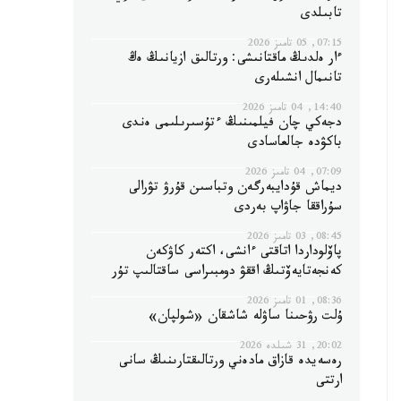
تابىلدى
07:15, 05 تامىز 2026
ءار ەلدىڭ ماقتانىشى: ورتالىق ازيانىڭ ەڭ
تانىمال انشىلەرى
14:40, 04 تامىز 2026
دجەكي چان فيلمىنىڭ ءتۇسىرىلىمى ەندى
باكۋدە جالعاسادى
07:09, 04 تامىز 2026
ديماش قۇدايبەرگەن وتباسىن قۇرۋ تۋرالى
سۇراققا جاۋاپ بەردى
08:45, 03 تامىز 2026
پاۆلوداردا اتاقتى ءانشى، اكتەر كاۋكەن
كەنجەتايەۆتىڭ اققۋ دومبىراسى ساقتالىپ تۇر
08:36, 01 تامىز 2026
ۇلت رۋحىنا ساۋلە شاشقان «شولپان»
20:02, 31 شىلدە 2026
رەسەيدە قازاق مادەني ورتالىقتارىنىڭ سانى
ارتتى