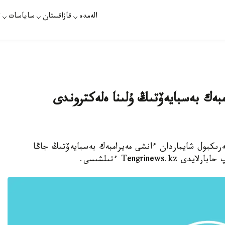
الەمدە
قازاقستان
ساياسات
ت
مبەك بەسبايەۆتىڭ ۇلىنا ەلەكتروندى
سەرىكبول شايماردان ءانشى مەيرامبەك بەسبايەۆتىڭ جاڭا
Tengrin ءتىلشىسى.