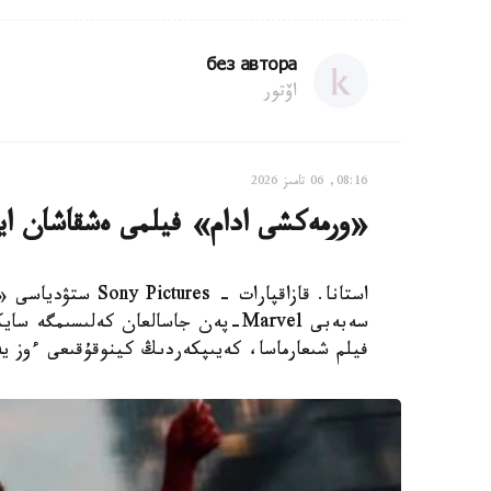
без автора
اۆتور
08:16, 06 تامىز 2026
«ورمەكشى ادام» فيلمى ەشقاشان ايا
استانا. قازاقپارات 
سەبەبى Marvel-پەن جاسالعان كەلىسى
فيلم شىعارماسا، كەيىپكەردىڭ كينوقۇقىعى ءوز يەسىنە قا