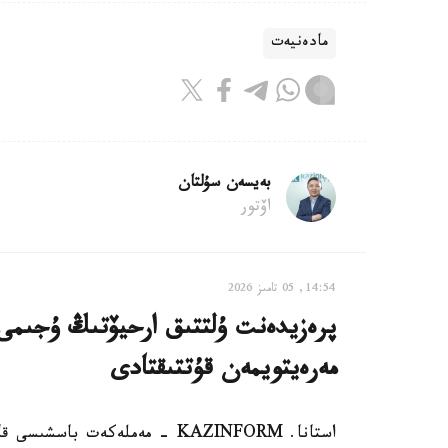
مادەنيەت
بەيسەن سۇلتان
اۆتور
14:54, 05 تامىز 2026
مەرەيتويمەن قۇتتىقتادى
استانا. KAZINFORM - مەملەكەت