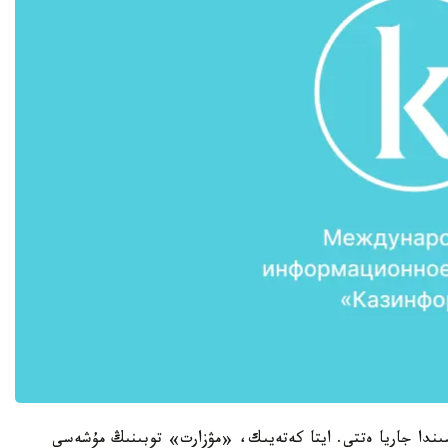
ەلىسىندەگى پاراقشاسىندا جاريا ەتتى. ايتا كەتەيىك، «مۋزارت» توبىنىڭ مۇشەسى