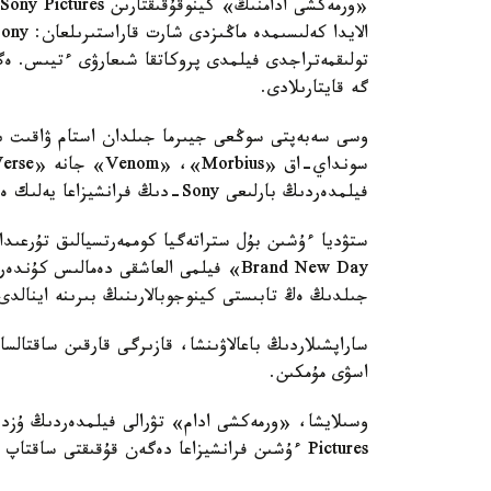
گە قايتارىلادى.
وسى سەبەپتى سوڭعى جيىرما جىلدان استام ۋاقىت ىشى
فيلمدەردىڭ بارلىعى Sony-دىڭ فرانشيزاعا يەلىك ەتۋ قۇقىعىن ساقتاۋعا مۇمكىندىك بەردى.
جىلدىڭ ەڭ تابىستى كينوجوبالارىنىڭ بىرىنە اينالدى
اسۋى مۇمكىن.
Pictures ءۇشىن فرانشيزاعا دەگەن قۇقىقتى ساقتاپ قالۋدىڭ ماڭىزدى زاڭدىق تالابىمەن دە بايلانىستى.