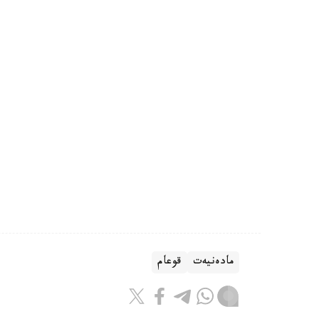
مادەنيەت
قوعام