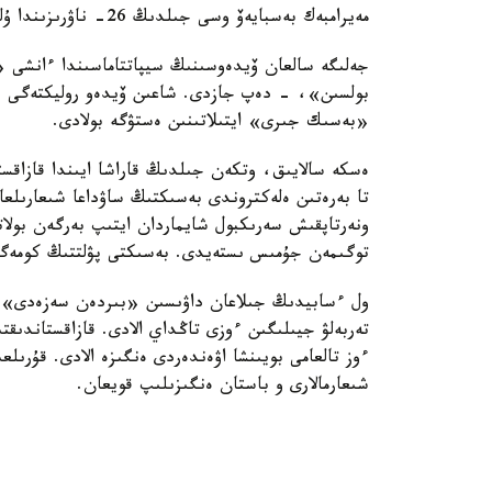
مەيرامبەك بەسبايەۆ وسى جىلدىڭ 26- ناۋرىزىندا ۇلدى بولعان ەدى.
جەلىگە سالعان ۆيدەوسىنىڭ سيپاتتاماسىندا ءانشى «س
بولسىن»، - دەپ جازدى. شاعىن ۆيدەو روليكتەگى ەل
«بەسىك جىرى» ايتىلاتىنىن ەستۋگە بولادى.
ەسكە سالايىق، وتكەن جىلدىڭ قاراشا ايىندا قازاقست
تا بەرەتىن ەلەكتروندى بەسىكتىڭ ساۋداعا شىعارىلعان
ونەرتاپقىش سەرىكبول شايماردان ايتىپ بەرگەن بولاتى
توگىمەن جۇمىس ىستەيدى. بەسىكتى پۋلتتىڭ كومەگىم
ول ءسابيدىڭ جىلاعان داۋىسىن «بىردەن سەزەدى» د
ءوز تالعامى بويىنشا اۋەندەردى ەنگىزە الادى. قۇرىل
شىعارمالارى و باستان ەنگىزىلىپ قويعان.