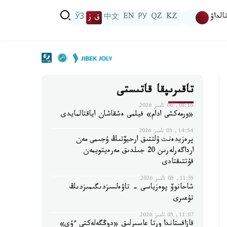
الداۋ
KZ
QZ
РУ
EN
中文
ق ز
ЎЗ
تاقىرىپقا قاتىستى
08:16, 06 تامىز 2026
«ورمەكشى ادام» فيلمى ەشقاشان اياقتالمايدى
14:54, 05 تامىز 2026
پرەزيدەنت ۇلتتىق ارحيۆتىڭ ۇجىمى مەن
ارداگەرلەرىن 20 جىلدىق مەرەيتويمەن
قۇتتىقتادى
11:55, 05 تامىز 2026
شاحانوۆ پوەزياسى - تاۋەلسىزدىگىمىزدىڭ
تۇعىرى
11:07, 05 تامىز 2026
قازاقستاندا ورتا عاسىرلىق «دوڭگەلەكتى ءۇي»