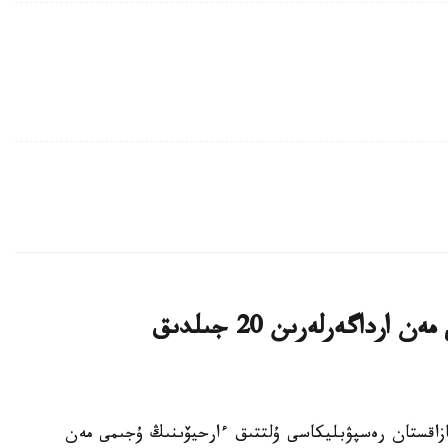
پرەزيدەنت ۇلتتىق ارحيۆتىڭ ۇجىمى مەن ارداگەرلەرىن 20 جىلدىق
 باسشىسى قازاقستان رەسپۋبليكاسى ۇلتتىق ءارحيۆىنىڭ ۇجىمى مەن