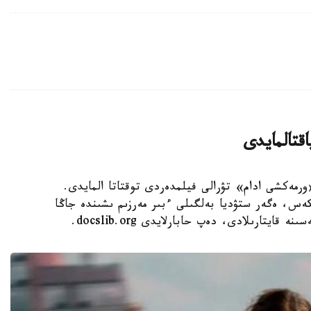
قتالمايدى
- Sony Pictures ستۋدياسى «ورمەكشى ادام» تۋرالى فيلمدەردى توقتاتا المايدى.
مگە سايكەس، ەگەر ستۋديا بەلگىلى ءبىر مەرزىم ىشىندە جاڭا
يتارىلادى، دەپ حابارلايدى docslib.org.