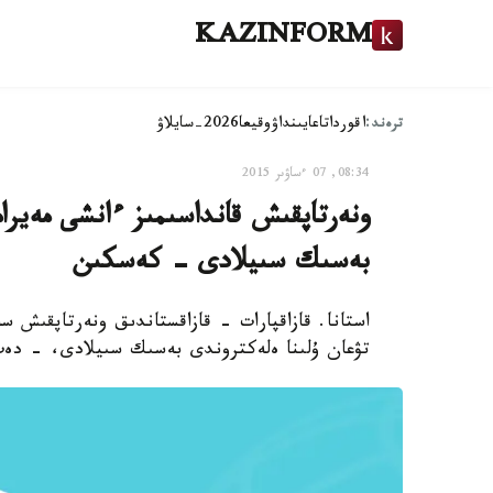
KAZINFORM
ترەند:
اقوردا
تاعايىنداۋ
وقيعا
2026-سايلاۋ
08:34, 07 ءساۋىر 2015
ونەرتاپقىش قانداسىمىز ءانشى مەيرا
بەسىك سىيلادى - كەسكىن
استانا. قازاقپارات - قازاقستاندىق ونەرتاپقىش 
تۋعان ۇلىنا ەلەكتروندى بەسىك سىيلادى، - دەپ حابارلايدى ews.kz