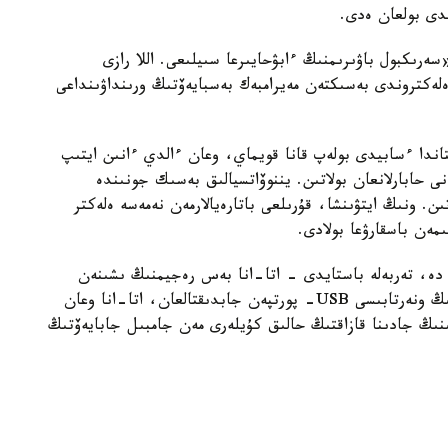
ەرىكبول باۋىرىمنىڭ ءابۋحايىرعا سىيلىعى. اللا رازى
ەكتروندى بەسىكتەن مەيرامبەك بەسبايەۆتىڭ ورىنداۋىنداعى
اندا ءسابيدى بولەپ قانا قويماي، وعان ءالدي ءانىن ايتىپ
ى حابارلانعان بولاتىن. يننوۆاتسيالىق بەسىك جونىندە
ن. ونىڭ ايتۋىنشا، قۇرىلعى باتارەيالارمەن نەمەسە ەلەكتر
ەن باسقارۋعا بولادى.
ە، تەربەلە باستايدى - اتا-انا بەس رەجيمنىڭ ىشىنەن
تەربەلۋ جيىلىگىن ءوزى تاڭداي الادى. قازاقستاندىقتىڭ ونەرتابىسى USB- پورتپەن جابدىقتالعان، اتا-انا وعان
عىنىڭ جادىنا قازاقتىڭ حالىق كۇيلەرى مەن جامبىل جابايەۆتىڭ